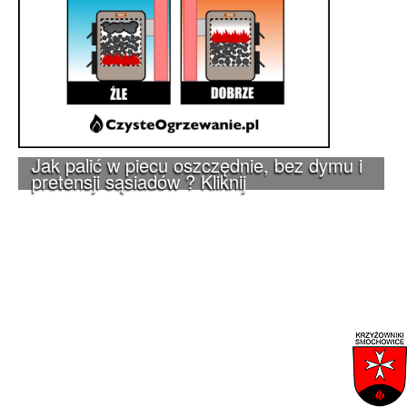
Jak palić w piecu oszczędnie, bez dymu i
pretensji sąsiadów ? Kliknij