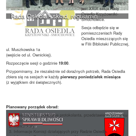
(poniedziałek) planowana
jest XXIX sesja Rady
Osiedla Krzyżowniki-
Rada Osiedla - skład, regulamin
Smochowice.
Sesja odbędzie się w
pomieszczeniach Rady
Osiedla mieszczących się
w Filii Biblioteki Publicznej,
ul. Muszkowska 1a
(wejście od ul. Ownickiej).
Rozpoczęcie sesji o godzinie
19:00
.
Przypominamy, że niezależnie od doraźnych potrzeb, Rada Osiedla
zbiera się na sesjach w każdy
pierwszy poniedziałek miesiąca
(z wyjątkiem dni świątecznych).
Planowany porządek obrad:
Otwarcie sesji, powołanie protokolanta, przedstawienie porządku
obrad.
Komunikaty.
Informacje Komisji działających przy Radzie Osiedla.