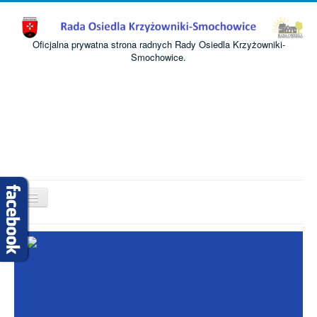
Oficjalna prywatna strona radnych Rady Osiedla Krzyżowniki-
Smochowice.
Przełącz
nawigację
Start
O nas
Informacje
Komisje