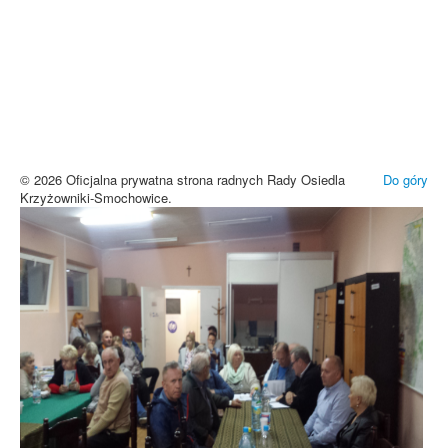
UWAGA! Serwis Rada Osiedla
Krzyżowniki-Smochowice używa
cookies i podobnych technologii.
Brak zmiany ustawień przeglądarki oznacza zgodę na używanie
cookies i innych technologii. Brak akceptacji może spowodować
niewłaściwe wyświetlanie zamieszczonych materiałów.
Zrozumiałem
© 2026 Oficjalna prywatna strona radnych Rady Osiedla
Do góry
Krzyżowniki-Smochowice.