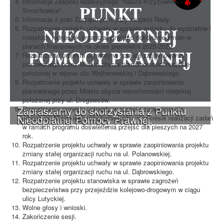
Informacje Zespołu redakcyjnego "Nasze Krzyżowniki -
Smochowice".
Informacje z prac Zarządu pomiędzy sesjami Rady.
Rozpatrzenie projektu uchwały w sprawie wniosku do wydziałów i
miejskich jednostek organizacyjnych o dokonanie zmian w
planach finansowych na okres pięcioletni 2025-2029.
Rozpatrzenie projektu uchwały w sprawie zaopiniowania
planowanego przez Miasto zbycia nieruchomości miejskiej
położonej w rejonie ulic Wejherowskiej i Dąbrowskiego.
Rozpatrzenie projektu uchwały w sprawie zaopiniowania
planowanego przez Miasto zbycia nieruchomości miejskiej
położonej przy ul. Drogowców.
Zapraszamy do skorzystania z Punktu
Rozpatrzenie projektu uchwały w sprawie zaopiniowania
Nieodpłatnej Pomocy Prawnej.
propozycji Miejskiego Inżyniera Ruchu w zakresie realizacji zadań
w ramach programu doświetlenia przejść dla pieszych na 2027
rok.
Rozpatrzenie projektu uchwały w sprawie zaopiniowania projektu
zmiany stałej organizacji ruchu na ul. Polanowskiej.
Rozpatrzenie projektu uchwały w sprawie zaopiniowania projektu
zmiany stałej organizacji ruchu na ul. Dąbrowskiego.
Rozpatrzenie projektu stanowiska w sprawie zagrożeń
bezpieczeństwa przy przejeździe kolejowo-drogowym w ciągu
ulicy Lutyckiej.
Wolne głosy i wnioski.
Zakończenie sesji.