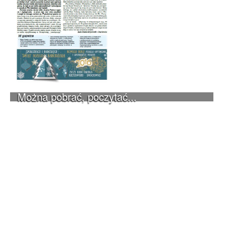
Można pobrać, poczytać...