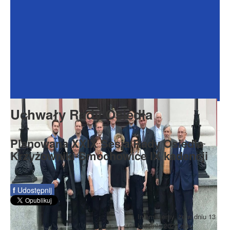
Dokumenty
Galeria
Na Osiedlu
Formularze
Do pobrania
Kontakt
Uchwały Rady Osiedla
Rada Seniorów
Planowana XXIX Sesja Rady Osiedla
Krzyżowniki-Smochowice IX kadencji
f
Udostępnij
Informujemy, że w dniu 13
kwietnia 2026 roku