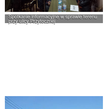
Spotkanie informacyjne w sprawie terenu
przy ulicy Przytocznej