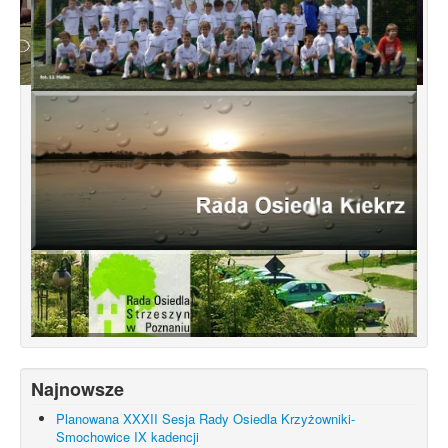
Konsultacje dotyczące terenu
Smochowice Południe w rejonie ulic
położonych pomiędzy Wejherowską,
Starogardzką, Pniewską, Pelplińską.
Najnowsze
Planowana XXXII Sesja Rady Osiedla Krzyżowniki-
Smochowice IX kadencji