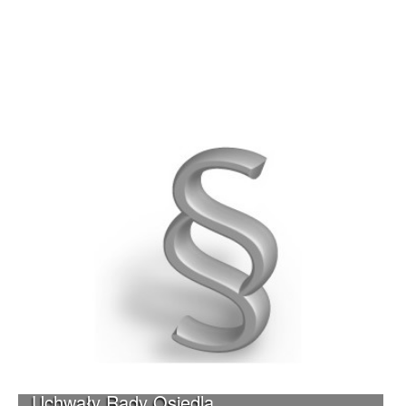
Uchwały Rady Osiedla