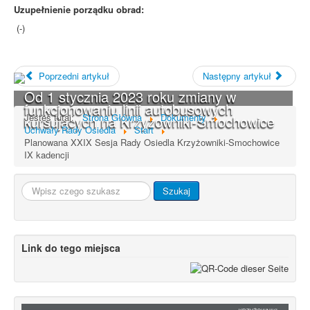
Uzupełnienie porządku obrad:
(-)
Poprzedni artykuł
Następny artykuł
Od 1 stycznia 2023 roku zmiany w
funkcjonowaniu linii autobusowych
Jesteś tutaj:
Strona Główna
Dokumenty
kursujących na Krzyżowniki-Smochowice
Uchwały Rady Osiedla
Start
Planowana XXIX Sesja Rady Osiedla Krzyżowniki-Smochowice
IX kadencji
Szukaj...
Szukaj
Link do tego miejsca