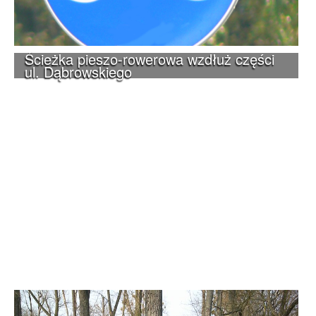
Ścieżka pieszo-rowerowa wzdłuż części
ul. Dąbrowskiego