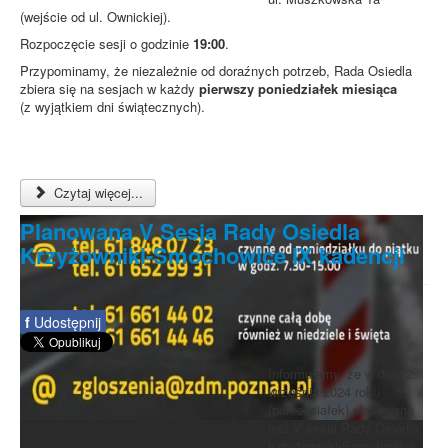
(wejście od ul. Ownickiej).
Rozpoczęcie sesji o godzinie
19:00
.
Przypominamy, że niezależnie od doraźnych potrzeb, Rada Osiedla
zbiera się na sesjach w każdy
pierwszy poniedziałek miesiąca
(z wyjątkiem dni świątecznych).
Czytaj więcej...
Planowana V Sesja Rady Osiedla
Krzyżowniki-Smochowice IX kadencji
f
Udostępnij
Informujemy, że w dniu 2
września 2024 roku
(poniedziałek) planowana
jest V sesja Rady Osiedla
Krzyżowniki-Smochowice.