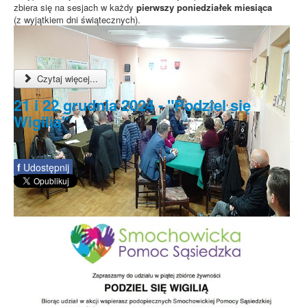
zbiera się na sesjach w każdy
pierwszy poniedziałek miesiąca
(z wyjątkiem dni świątecznych).
Czytaj więcej...
21 i 22 grudnia 2024 - "Podziel się
Wigilią"
f
Udostępnij
Spotkanie informacyjne w sprawie
budowy ulic Łebska, Łagowska,
Kociewska, Żukowska