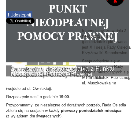
f
Udostępnij
Informujemy, że w dniu 3
lutego 2025 roku
(poniedziałek) planowana
jest XII sesja Rady Osiedla
Krzyżowniki-Smochowice.
Sesja odbędzie się w
pomieszczeniach Rady
Zapraszamy do skorzystania z Punktu
Osiedla mieszczących się
Nieodpłatnej Pomocy Prawnej.
w Filii Biblioteki Publicznej,
ul. Muszkowska 1a
(wejście od ul. Ownickiej).
Rozpoczęcie sesji o godzinie
19:00
.
Przypominamy, że niezależnie od doraźnych potrzeb, Rada Osiedla
zbiera się na sesjach w każdy
pierwszy poniedziałek miesiąca
(z wyjątkiem dni świątecznych).