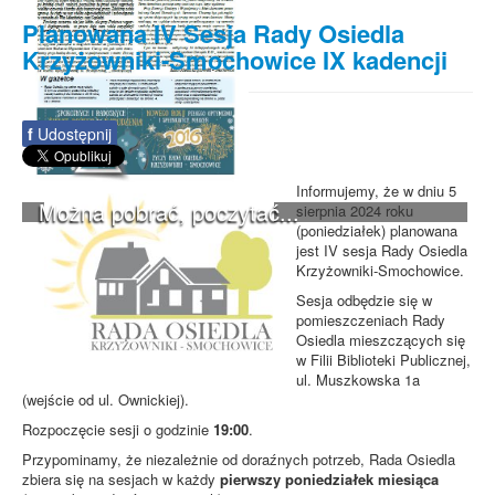
Planowana IV Sesja Rady Osiedla
Krzyżowniki-Smochowice IX kadencji
f
Udostępnij
Informujemy, że w dniu 5
Można pobrać, poczytać...
sierpnia 2024 roku
(poniedziałek) planowana
jest IV sesja Rady Osiedla
Krzyżowniki-Smochowice.
Sesja odbędzie się w
pomieszczeniach Rady
Osiedla mieszczących się
w Filii Biblioteki Publicznej,
ul. Muszkowska 1a
(wejście od ul. Ownickiej).
Rozpoczęcie sesji o godzinie
19:00
.
Przypominamy, że niezależnie od doraźnych potrzeb, Rada Osiedla
zbiera się na sesjach w każdy
pierwszy poniedziałek miesiąca