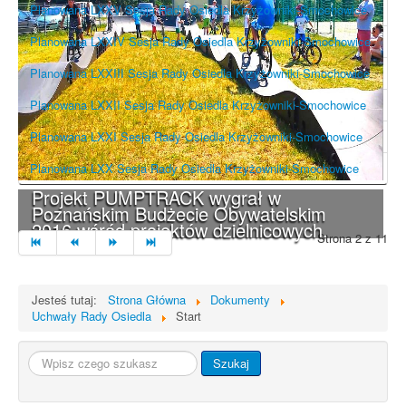
Planowana LXXV Sesja Rady Osiedla Krzyżowniki-Smochowice
Planowana LXXIV Sesja Rady Osiedla Krzyżowniki-Smochowice
Planowana LXXIII Sesja Rady Osiedla Krzyżowniki-Smochowice
Planowana LXXII Sesja Rady Osiedla Krzyżowniki-Smochowice
Planowana LXXI Sesja Rady Osiedla Krzyżowniki-Smochowice
Planowana LXX Sesja Rady Osiedla Krzyżowniki-Smochowice
Projekt PUMPTRACK wygrał w
Poznańskim Budżecie Obywatelskim
2016 wśród projektów dzielnicowych.
Strona 2 z 11
Jesteś tutaj:
Strona Główna
Dokumenty
Uchwały Rady Osiedla
Start
Szukaj...
Szukaj