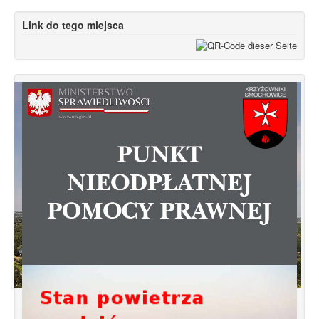
Link do tego miejsca
A może dostępny dla wszystkich
edukacyjny park leśny zamiast pola