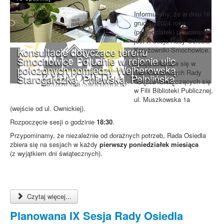
Informujemy, że w dniu 16
grudnia 2024 roku
(poniedziałek) planowana
jest X sesja Rady Osiedla
Konsultacje dotyczące terenu
Krzyżowniki-Smochowice.
Smochowice Południe w rejonie ulic
Sesja odbędzie się w
położonych pomiędzy Wejherowską,
pomieszczeniach Rady
Starogardzką, Pniewską, Pelplińską.
Osiedla mieszczących się
w Filii Biblioteki Publicznej,
ul. Muszkowska 1a
(wejście od ul. Ownickiej).
Rozpoczęcie sesji o godzinie
18:30
.
Przypominamy, że niezależnie od doraźnych potrzeb, Rada Osiedla
zbiera się na sesjach w każdy
pierwszy poniedziałek miesiąca
(z wyjątkiem dni świątecznych).
Czytaj więcej...
Planowana IX Sesja Rady Osiedla