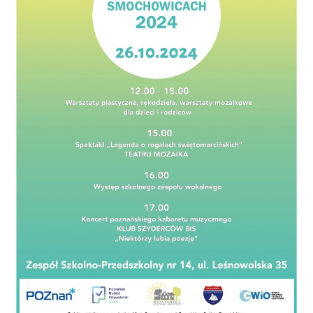
Koncepcja przebudowy ulic Leśnowolskiej
i Łagowskiej