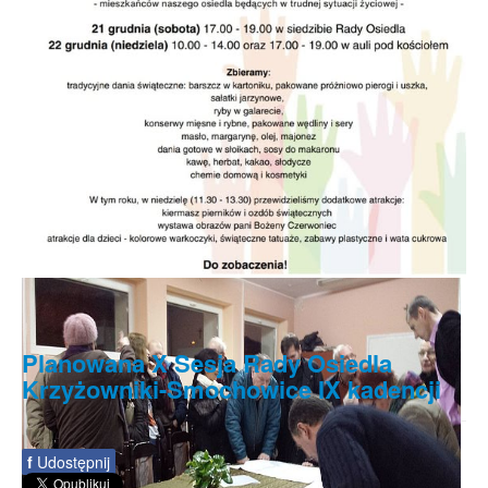
Planowana X Sesja Rady Osiedla
Krzyżowniki-Smochowice IX kadencji
f
Udostępnij