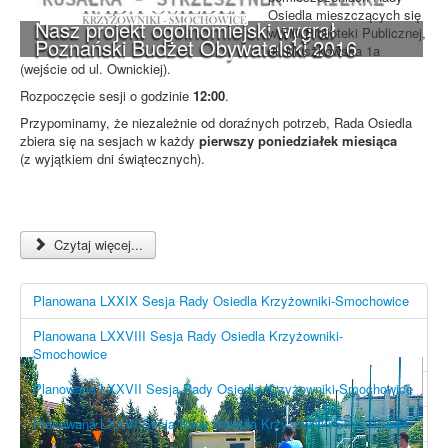
Osiedla mieszczących się
Nasz projekt ogólnomiejski wygrał
w Filii Biblioteki Publicznej,
Poznański Budżet Obywatelski 2016
ul. Muszkowska 1a
(wejście od ul. Ownickiej).
Rozpoczęcie sesji o godzinie
12:00
.
Przypominamy, że niezależnie od doraźnych potrzeb, Rada Osiedla
zbiera się na sesjach w każdy
pierwszy poniedziałek miesiąca
(z wyjątkiem dni świątecznych).
Czytaj więcej...
Planowana LXXIX Sesja Rady Osiedla Krzyżowniki-Smochowice
Planowana LXXVIII Sesja Rady Osiedla Krzyżowniki-
Smochowice
Planowana LXXVII Sesja Rady Osiedla Krzyżowniki-Smochowice
Planowana LXXVI Sesja Rady Osiedla Krzyżowniki-Smochowice