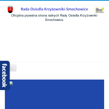
Oficjalna prywatna strona radnych Rady Osiedla Krzyżowniki-
Smochowice.
Przełącz
nawigację
Start
O nas
Informacje
Komisje