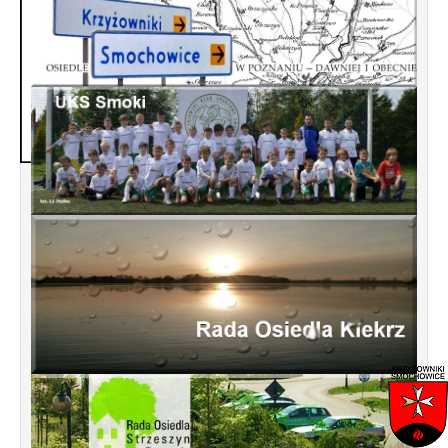
Jak palić w piecu oszczędnie, bez dymu i
pretensji sąsiadów ? Kliknij