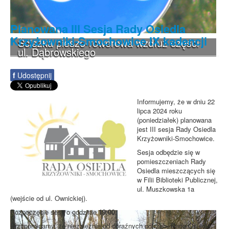
Planowana III Sesja Rady Osiedla
Krzyżowniki-Smochowice IX kadencji
Ścieżka pieszo-rowerowa wzdłuż części
ul. Dąbrowskiego
f
Udostępnij
Informujemy, że w dniu 22
lipca 2024 roku
(poniedziałek) planowana
jest III sesja Rady Osiedla
Krzyżowniki-Smochowice.
Sesja odbędzie się w
pomieszczeniach Rady
Osiedla mieszczących się
w Filii Biblioteki Publicznej,
ul. Muszkowska 1a
(wejście od ul. Ownickiej).
Rozpoczęcie sesji o godzinie
19:00
.
Przypominamy, że niezależnie od doraźnych potrzeb, Rada Osiedla