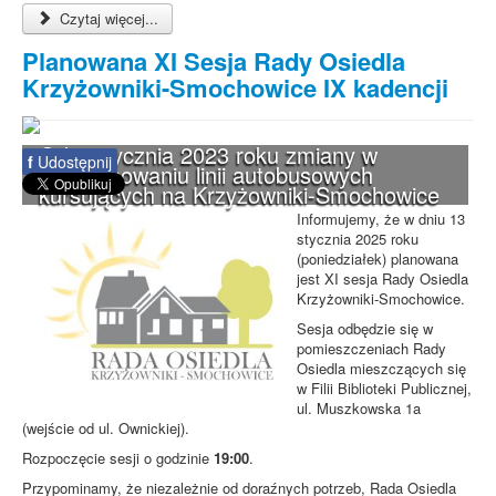
Czytaj więcej...
Planowana XI Sesja Rady Osiedla
Krzyżowniki-Smochowice IX kadencji
Od 1 stycznia 2023 roku zmiany w
f
Udostępnij
funkcjonowaniu linii autobusowych
kursujących na Krzyżowniki-Smochowice
Informujemy, że w dniu 13
stycznia 2025 roku
(poniedziałek) planowana
jest XI sesja Rady Osiedla
Krzyżowniki-Smochowice.
Sesja odbędzie się w
pomieszczeniach Rady
Osiedla mieszczących się
w Filii Biblioteki Publicznej,
ul. Muszkowska 1a
(wejście od ul. Ownickiej).
Rozpoczęcie sesji o godzinie
19:00
.
Przypominamy, że niezależnie od doraźnych potrzeb, Rada Osiedla