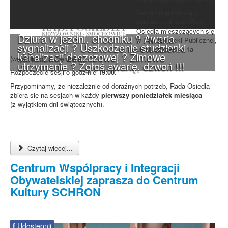
Sesja odbędzie się w
pomieszczeniach Rady
Osiedla mieszczących się
Dziura w jezdni, chodniku ? Awaria
w Filii Biblioteki Publicznej,
sygnalizacji ? Uszkodzenie studzienki
ul. Muszkowska 1a
kanalizacji deszczowej ? Zimowe
(wejście od ul. Ownickiej).
utrzymanie ? Zgłoś awarię, dzwoń !!!
Rozpoczęcie sesji o godzinie
19:00
.
Przypominamy, że niezależnie od doraźnych potrzeb, Rada Osiedla
zbiera się na sesjach w każdy
pierwszy poniedziałek miesiąca
(z wyjątkiem dni świątecznych).
Czytaj więcej...
Centrum Wspólpracy i Integracji
Obywatelskiej zaprasza do Centrum
Kultury SCHRON
f
Udostępnij