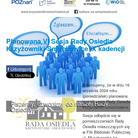
Planowana VI Sesja Rady Osiedla
Krzyżowniki-Smochowice IX kadencji
f
Udostępnij
Informujemy, że w dniu 16
września 2024 roku
(poniedziałek) planowana
jest VI sesja Rady Osiedla
Piszemy, dzwonimy do naszej Rady
Krzyżowniki-Smochowice.
Osiedla...
Sesja odbędzie się w
pomieszczeniach Rady
Osiedla mieszczących się
w Filii Biblioteki Publicznej,
ul. Muszkowska 1a