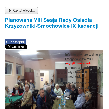
Czytaj więcej...
Planowana VIII Sesja Rady Osiedla
Krzyżowniki-Smochowice IX kadencji
f
Udostępnij
Informujemy, że w dniu 6
listopada 2024 roku
(
wyjątkowo środa
)
planowana jest VIII sesja
Rady Osiedla Krzyżowniki-
Smochowice.
Sesja odbędzie się w
pomieszczeniach Rady
Osiedla mieszczących się
w Filii Biblioteki Publicznej,
ul. Muszkowska 1a
(wejście od ul. Ownickiej).