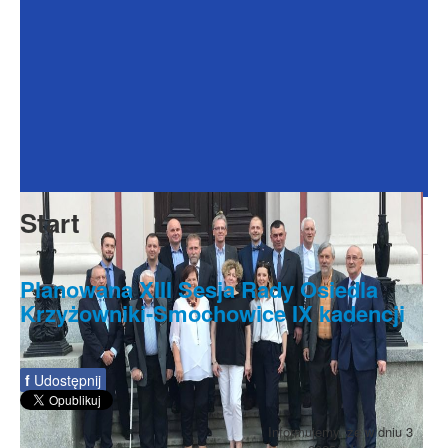
Dokumenty
Galeria
Na Osiedlu
Formularze
Do pobrania
Kontakt
Start
Rada Seniorów
Planowana XIII Sesja Rady Osiedla
Krzyżowniki-Smochowice IX kadencji
f
Udostępnij
Informujemy, że w dniu 3