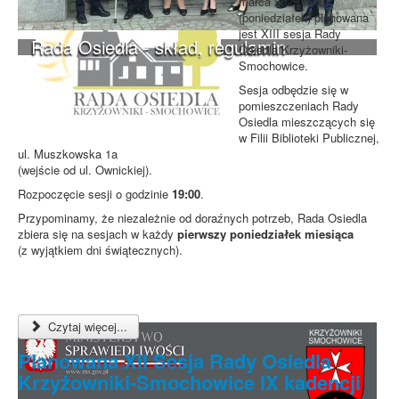
marca 2025 roku
(poniedziałek) planowana
jest XIII sesja Rady
Rada Osiedla - skład, regulamin
Osiedla Krzyżowniki-
Smochowice.
Sesja odbędzie się w
pomieszczeniach Rady
Osiedla mieszczących się
w Filii Biblioteki Publicznej,
ul. Muszkowska 1a
(wejście od ul. Ownickiej).
Rozpoczęcie sesji o godzinie
19:00
.
Przypominamy, że niezależnie od doraźnych potrzeb, Rada Osiedla
zbiera się na sesjach w każdy
pierwszy poniedziałek miesiąca
(z wyjątkiem dni świątecznych).
Czytaj więcej...
Planowana XII Sesja Rady Osiedla
Krzyżowniki-Smochowice IX kadencji