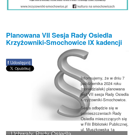
Planowana VII Sesja Rady Osiedla
Krzyżowniki-Smochowice IX kadencji
f
Udostępnij
Informujemy, że w dniu 7
października 2024 roku
(poniedziałek) planowana
jest VII sesja Rady Osiedla
Krzyżowniki-Smochowice.
Sesja odbędzie się w
pomieszczeniach Rady
Osiedla mieszczących się
w Filii Biblioteki Publicznej,
ul. Muszkowska 1a
Uchwały Rady Osiedla
(wejście od ul. Ownickiej).