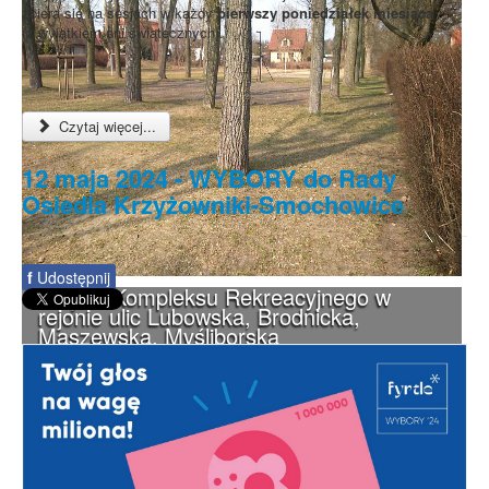
zbiera się na sesjach w każdy
pierwszy poniedziałek miesiąca
(z wyjątkiem dni świątecznych).
Czytaj więcej...
12 maja 2024 - WYBORY do Rady
Osiedla Krzyżowniki-Smochowice
f
Udostępnij
Projekt Kompleksu Rekreacyjnego w
rejonie ulic Lubowska, Brodnicka,
Maszewska, Myśliborska