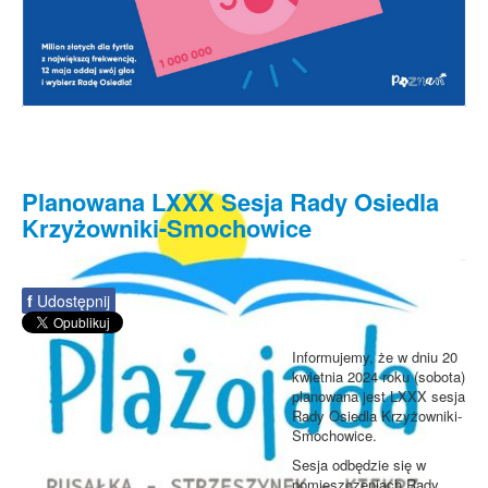
Planowana LXXX Sesja Rady Osiedla
Krzyżowniki-Smochowice
f
Udostępnij
Informujemy, że w dniu 20
kwietnia 2024 roku (sobota)
planowana jest LXXX sesja
Rady Osiedla Krzyżowniki-
Smochowice.
Sesja odbędzie się w
pomieszczeniach Rady