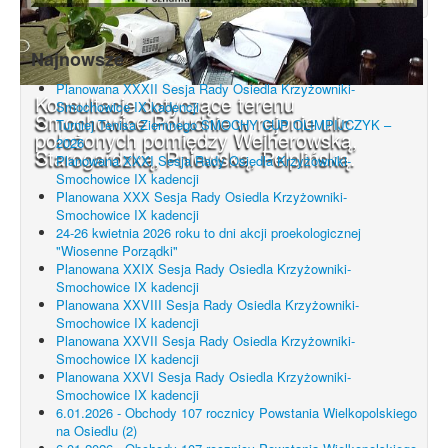
Najnowsze
Planowana XXXII Sesja Rady Osiedla Krzyżowniki-
Konsultacje dotyczące terenu
Smochowice IX kadencji
Smochowice Południe w rejonie ulic
Turniej Tenisa Ziemnego SMOCHY CUP OLIMPIJCZYK –
położonych pomiędzy Wejherowską,
2026
Starogardzką, Pniewską, Pelplińską.
Planowana XXXI Sesja Rady Osiedla Krzyżowniki-
Smochowice IX kadencji
Planowana XXX Sesja Rady Osiedla Krzyżowniki-
Smochowice IX kadencji
24-26 kwietnia 2026 roku to dni akcji proekologicznej
"Wiosenne Porządki"
Planowana XXIX Sesja Rady Osiedla Krzyżowniki-
Smochowice IX kadencji
Planowana XXVIII Sesja Rady Osiedla Krzyżowniki-
Smochowice IX kadencji
Planowana XXVII Sesja Rady Osiedla Krzyżowniki-
Smochowice IX kadencji
Planowana XXVI Sesja Rady Osiedla Krzyżowniki-
Smochowice IX kadencji
6.01.2026 - Obchody 107 rocznicy Powstania Wielkopolskiego
na Osiedlu (2)