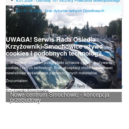
6.01.2026 - Obchody 107 rocznicy Powstania Wielkopolskiego
na Osiedlu
24 i 31.12.2025 - brak dyżurów radnych Osiedlowych
UWAGA! Serwis Rada Osiedla
Krzyżowniki-Smochowice używa
cookies i podobnych technologii.
Brak zmiany ustawień przeglądarki oznacza zgodę na używanie
cookies i innych technologii. Brak akceptacji może spowodować
niewłaściwe wyświetlanie zamieszczonych materiałów.
Zrozumiałem
© 2026 Oficjalna prywatna strona radnych Rady Osiedla
Do góry
Krzyżowniki-Smochowice.
Nowe centrum Smochowic - koncepcja
przebudowy