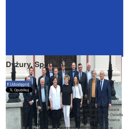
Dokumenty
Galeria
Na Osiedlu
Formularze
Do pobrania
Kontakt
Dyżury, Spotkania
Rada Seniorów
f
Udostępnij
Informujemy, że w dniu 3
lutego 2025 roku
(poniedziałek) planowana
jest XII sesja Rady Osiedla
Krzyżowniki-Smochowice.
Sesja odbędzie się w