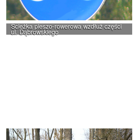
Ścieżka pieszo-rowerowa wzdłuż części
ul. Dąbrowskiego