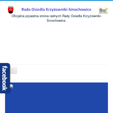
Oficjalna prywatna strona radnych Rady Osiedla Krzyżowniki-
Smochowice.
Przełącz
nawigację
Start
O nas
Informacje
Komisje