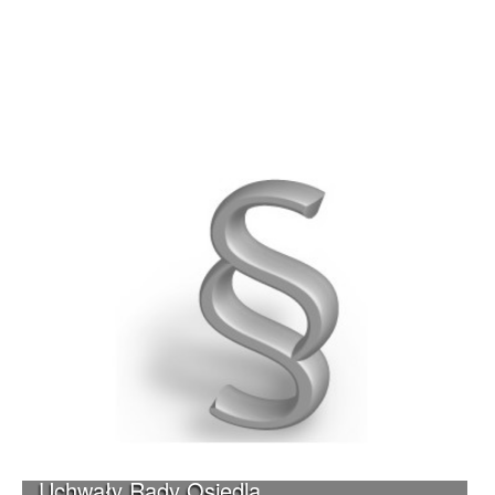
Uchwały Rady Osiedla