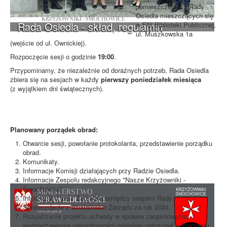
pomieszczeniach Rady
Osiedla mieszczących się
Rada Osiedla - skład, regulamin
w Filii Biblioteki Publicznej,
ul. Muszkowska 1a
(wejście od ul. Ownickiej).
Rozpoczęcie sesji o godzinie
19:00
.
Przypominamy, że niezależnie od doraźnych potrzeb, Rada Osiedla
zbiera się na sesjach w każdy
pierwszy poniedziałek miesiąca
(z wyjątkiem dni świątecznych).
Planowany porządek obrad:
Otwarcie sesji, powołanie protokolanta, przedstawienie porządku
obrad.
Komunikaty.
Informacje Komisji działających przy Radzie Osiedla.
Informacje Zespołu redakcyjnego "Nasze Krzyżowniki -
Smochowice".
Informacje z prac Zarządu pomiędzy sesjami Rady.
Sprawozdanie z działalności Zarządu za rok 2024.
Rozpatrzenie projektu uchwały w sprawie zaopiniowania
wydzierżawienia nieruchomości miejskiej położonej w Poznaniu