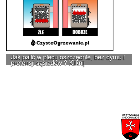
Jak palić w piecu oszczędnie, bez dymu i
pretensji sąsiadów ? Kliknij