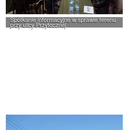
Spotkanie informacyjne w sprawie terenu
przy ulicy Przytocznej