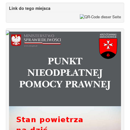
Link do tego miejsca
Od 1 stycznia 2023 roku zmiany w
funkcjonowaniu linii autobusowych
kursujących na Krzyżowniki-Smochowice