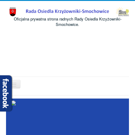
Oficjalna prywatna strona radnych Rady Osiedla Krzyżowniki-
Smochowice.
Przełącz
nawigację
Start
O nas
Informacje
Komisje