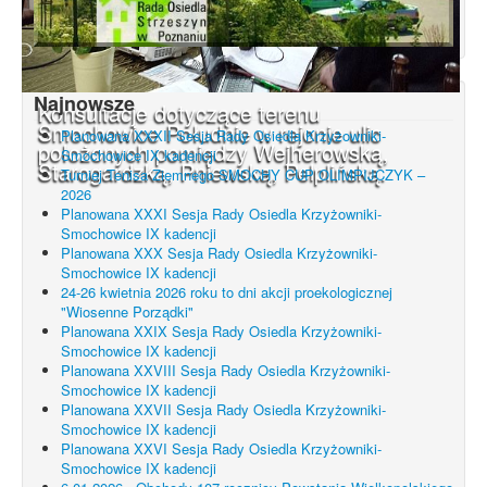
Najnowsze
Konsultacje dotyczące terenu
Smochowice Południe w rejonie ulic
Planowana XXXII Sesja Rady Osiedla Krzyżowniki-
położonych pomiędzy Wejherowską,
Smochowice IX kadencji
Starogardzką, Pniewską, Pelplińską.
Turniej Tenisa Ziemnego SMOCHY CUP OLIMPIJCZYK –
2026
Planowana XXXI Sesja Rady Osiedla Krzyżowniki-
Smochowice IX kadencji
Planowana XXX Sesja Rady Osiedla Krzyżowniki-
Smochowice IX kadencji
24-26 kwietnia 2026 roku to dni akcji proekologicznej
"Wiosenne Porządki"
Planowana XXIX Sesja Rady Osiedla Krzyżowniki-
Smochowice IX kadencji
Planowana XXVIII Sesja Rady Osiedla Krzyżowniki-
Smochowice IX kadencji
Planowana XXVII Sesja Rady Osiedla Krzyżowniki-
Smochowice IX kadencji
Planowana XXVI Sesja Rady Osiedla Krzyżowniki-
Smochowice IX kadencji