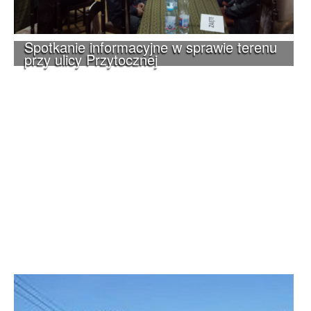
Spotkanie informacyjne w sprawie terenu
przy ulicy Przytocznej