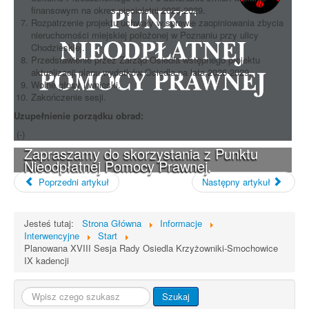
finansowym na okres pięcioletni 2025-2029.
Rozpatrzenie projektu uchwały w sprawie zaopiniowania zbycia
nieruchomości miejskiej położonej w Poznaniu przy ulicy
Chodzieskiej.
Przedstawienie przez Zarząd Osiedla wstępnego projektu
aktualizacji planu wydatków Osiedla na lata 2026-2029.
Wolne głosy i wnioski.
Zakończenie sesji.
Uzupełnienie porządku obrad:
(-)
Zapraszamy do skorzystania z Punktu
Nieodpłatnej Pomocy Prawnej.
Poprzedni artykuł
Następny artykuł
Jesteś tutaj:
Strona Główna
Informacje
Interwencyjne
Start
Planowana XVIII Sesja Rady Osiedla Krzyżowniki-Smochowice
IX kadencji
Szukaj...
Szukaj