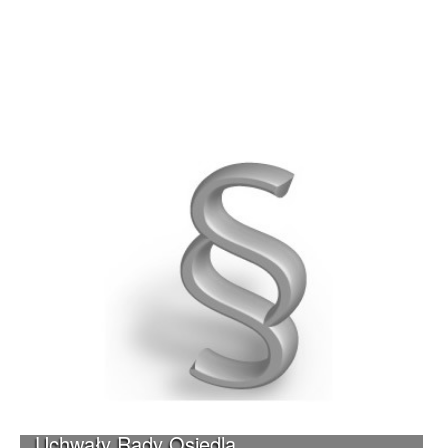
Uchwały Rady Osiedla