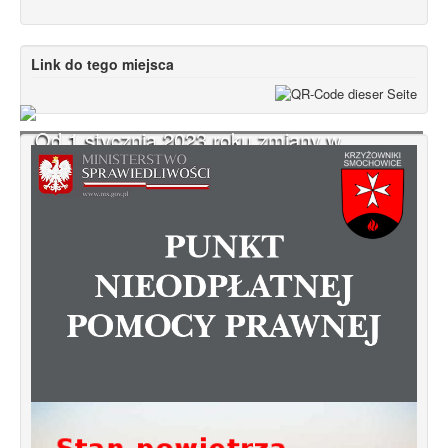
Link do tego miejsca
Od 1 stycznia 2023 roku zmiany w
funkcjonowaniu linii autobusowych
kursujących na Krzyżowniki-Smochowice