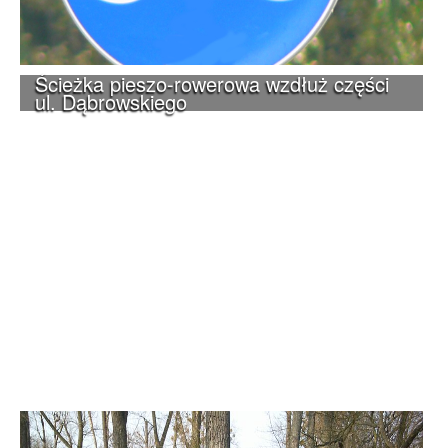
Ścieżka pieszo-rowerowa wzdłuż części
ul. Dąbrowskiego