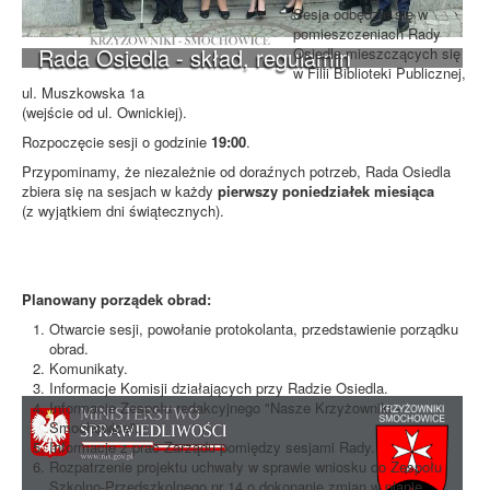
Sesja odbędzie się w
pomieszczeniach Rady
Rada Osiedla - skład, regulamin
Osiedla mieszczących się
w Filii Biblioteki Publicznej,
ul. Muszkowska 1a
(wejście od ul. Ownickiej).
Rozpoczęcie sesji o godzinie
19:00
.
Przypominamy, że niezależnie od doraźnych potrzeb, Rada Osiedla
zbiera się na sesjach w każdy
pierwszy poniedziałek miesiąca
(z wyjątkiem dni świątecznych).
Planowany porządek obrad:
Otwarcie sesji, powołanie protokolanta, przedstawienie porządku
obrad.
Komunikaty.
Informacje Komisji działających przy Radzie Osiedla.
Informacje Zespołu redakcyjnego "Nasze Krzyżowniki -
Smochowice".
Informacje z prac Zarządu pomiędzy sesjami Rady.
Rozpatrzenie projektu uchwały w sprawie wniosku do Zespołu
Szkolno-Przedszkolnego nr 14 o dokonanie zmian w planie