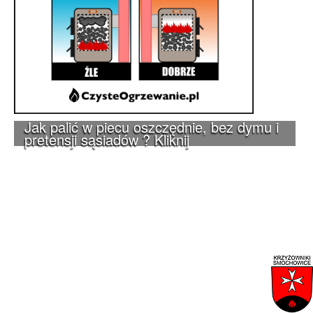
Jak palić w piecu oszczędnie, bez dymu i
pretensji sąsiadów ? Kliknij