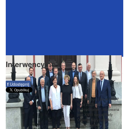
Dokumenty
Galeria
Na Osiedlu
Formularze
Do pobrania
Kontakt
Interwencyjne
Rada Seniorów
f
Udostępnij
Informujemy, że w dniu 7
lipca 2025 roku
(poniedziałek) planowana
jest XVIII sesja Rady
Osiedla Krzyżowniki-
Smochowice.