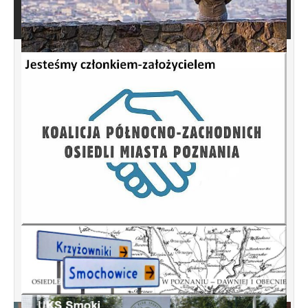
Dziura w jezdni, chodniku ? Awaria
sygnalizacji ? Uszkodzenie studzienki
kanalizacji deszczowej ? Zimowe
utrzymanie ? Zgłoś awarię, dzwoń !!!