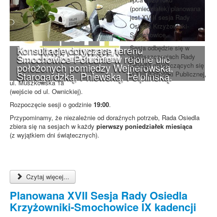
(poniedziałek) planowana
jest XVIII sesja Rady
Osiedla Krzyżowniki-
Smochowice.
Konsultacje dotyczące terenu
Sesja odbędzie się w
Smochowice Południe w rejonie ulic
pomieszczeniach Rady
położonych pomiędzy Wejherowską,
Osiedla mieszczących się
Starogardzką, Pniewską, Pelplińską.
w Filii Biblioteki Publicznej,
ul. Muszkowska 1a
(wejście od ul. Ownickiej).
Rozpoczęcie sesji o godzinie
19:00
.
Przypominamy, że niezależnie od doraźnych potrzeb, Rada Osiedla
zbiera się na sesjach w każdy
pierwszy poniedziałek miesiąca
(z wyjątkiem dni świątecznych).
Czytaj więcej...
Planowana XVII Sesja Rady Osiedla
Krzyżowniki-Smochowice IX kadencji