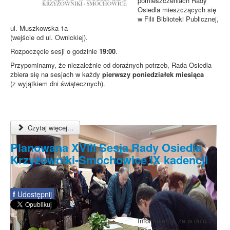
pomieszczeniach Rady
Osiedla mieszczących się
w Filii Biblioteki Publicznej,
ul. Muszkowska 1a
(wejście od ul. Ownickiej).
Rozpoczęcie sesji o godzinie
19:00
.
Przypominamy, że niezależnie od doraźnych potrzeb, Rada Osiedla
zbiera się na sesjach w każdy
pierwszy poniedziałek miesiąca
(z wyjątkiem dni świątecznych).
Czytaj więcej...
Planowana XVIII Sesja Rady Osiedla
Krzyżowniki-Smochowice IX kadencji
f
Udostępnij
Informujemy, że w dniu 7
lipca 2025 roku