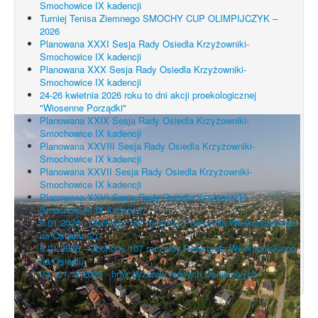
Smochowice IX kadencji
Turniej Tenisa Ziemnego SMOCHY CUP OLIMPIJCZYK –
2026
Planowana XXXI Sesja Rady Osiedla Krzyżowniki-
Smochowice IX kadencji
Planowana XXX Sesja Rady Osiedla Krzyżowniki-
Smochowice IX kadencji
24-26 kwietnia 2026 roku to dni akcji proekologicznej
"Wiosenne Porządki"
Planowana XXIX Sesja Rady Osiedla Krzyżowniki-
Smochowice IX kadencji
Planowana XXVIII Sesja Rady Osiedla Krzyżowniki-
Smochowice IX kadencji
Planowana XXVII Sesja Rady Osiedla Krzyżowniki-
Smochowice IX kadencji
Planowana XXVI Sesja Rady Osiedla Krzyżowniki-
Smochowice IX kadencji
6.01.2026 - Obchody 107 rocznicy Powstania Wielkopolskiego
na Osiedlu (2)
6.01.2026 - Obchody 107 rocznicy Powstania Wielkopolskiego
na Osiedlu
24 i 31.12.2025 - brak dyżurów radnych Osiedlowych