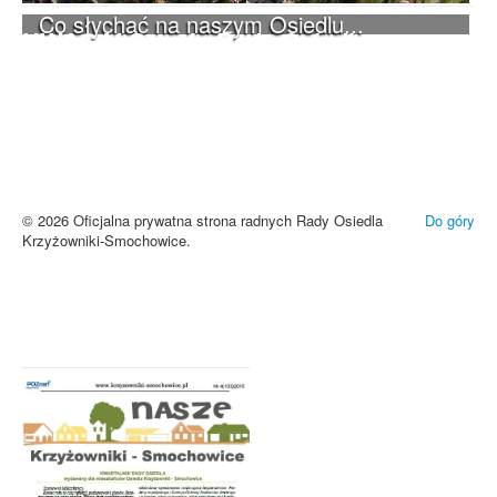
Co słychać na naszym Osiedlu...
UWAGA! Serwis Rada Osiedla
Krzyżowniki-Smochowice używa
cookies i podobnych technologii.
Brak zmiany ustawień przeglądarki oznacza zgodę na używanie
cookies i innych technologii. Brak akceptacji może spowodować
niewłaściwe wyświetlanie zamieszczonych materiałów.
Zrozumiałem
© 2026 Oficjalna prywatna strona radnych Rady Osiedla
Do góry
Krzyżowniki-Smochowice.