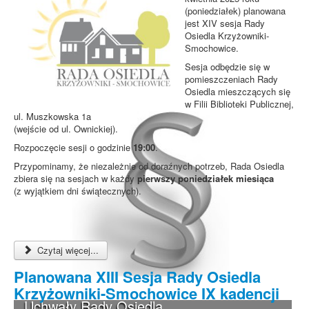
(poniedziałek) planowana
jest XIV sesja Rady
Osiedla Krzyżowniki-
Smochowice.
Sesja odbędzie się w
pomieszczeniach Rady
Osiedla mieszczących się
w Filii Biblioteki Publicznej,
ul. Muszkowska 1a
(wejście od ul. Ownickiej).
Rozpoczęcie sesji o godzinie
19:00
.
Przypominamy, że niezależnie od doraźnych potrzeb, Rada Osiedla
zbiera się na sesjach w każdy
pierwszy poniedziałek miesiąca
(z wyjątkiem dni świątecznych).
Czytaj więcej...
Planowana XIII Sesja Rady Osiedla
Krzyżowniki-Smochowice IX kadencji
Uchwały Rady Osiedla