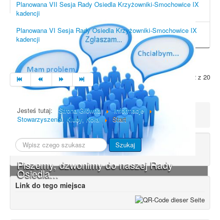
Planowana VII Sesja Rady Osiedla Krzyżowniki-Smochowice IX
kadencji
Planowana VI Sesja Rady Osiedla Krzyżowniki-Smochowice IX
kadencji
Strona 2 z 20
Jesteś tutaj:
Strona Główna
Informacje
Stowarzyszenia, Kluby, Koła
Start
Szukaj...
Szukaj
Piszemy, dzwonimy do naszej Rady
Osiedla...
Link do tego miejsca