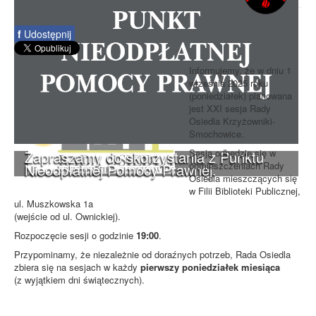
f
Udostępnij
Informujemy, że w dniu 1
września 2025 roku
(poniedziałek) planowana
jest XXI sesja Rady
Osiedla Krzyżowniki-
Smochowice.
Sesja odbędzie się w
Zapraszamy do skorzystania z Punktu
pomieszczeniach Rady
Nieodpłatnej Pomocy Prawnej.
Osiedla mieszczących się
w Filii Biblioteki Publicznej,
ul. Muszkowska 1a
(wejście od ul. Ownickiej).
Rozpoczęcie sesji o godzinie
19:00
.
Przypominamy, że niezależnie od doraźnych potrzeb, Rada Osiedla
zbiera się na sesjach w każdy
pierwszy poniedziałek miesiąca
(z wyjątkiem dni świątecznych).