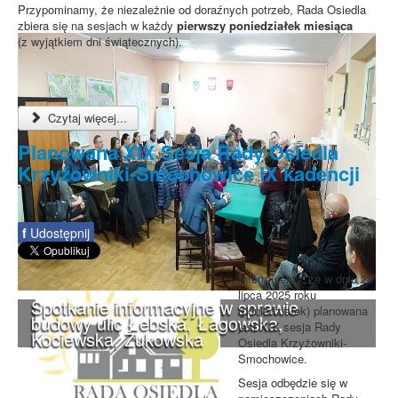
Przypominamy, że niezależnie od doraźnych potrzeb, Rada Osiedla
zbiera się na sesjach w każdy
pierwszy poniedziałek miesiąca
(z wyjątkiem dni świątecznych).
Czytaj więcej...
Planowana XIX Sesja Rady Osiedla
Krzyżowniki-Smochowice IX kadencji
f
Udostępnij
Informujemy, że w dniu 28
lipca 2025 roku
Spotkanie informacyjne w sprawie
(poniedziałek) planowana
budowy ulic Łebska, Łagowska,
jest XIX sesja Rady
Kociewska, Żukowska
Osiedla Krzyżowniki-
Smochowice.
Sesja odbędzie się w