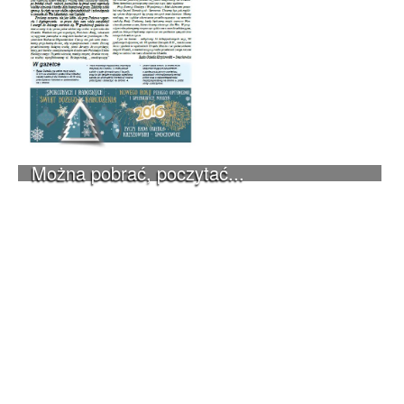
Można pobrać, poczytać...