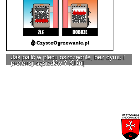
Jak palić w piecu oszczędnie, bez dymu i
pretensji sąsiadów ? Kliknij