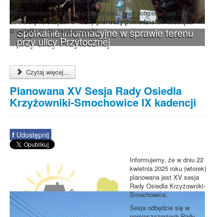
Przypominamy, że niezależnie od doraźnych potrzeb, Rada Osiedla
zbiera się na sesjach w każdy
pierwszy poniedziałek miesiąca
Spotkanie informacyjne w sprawie terenu
(z wyjątkiem dni świątecznych).
przy ulicy Przytocznej
Czytaj więcej...
Planowana XV Sesja Rady Osiedla
Krzyżowniki-Smochowice IX kadencji
f
Udostępnij
Informujemy, że w dniu 22
kwietnia 2025 roku (wtorek)
planowana jest XV sesja
Rady Osiedla Krzyżowniki-
Smochowice.
Sesja odbędzie się w
pomieszczeniach Rady