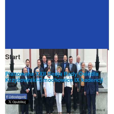
Dokumenty
Galeria
Na Osiedlu
Formularze
Do pobrania
Kontakt
Start
Rada Seniorów
Planowana XXII Sesja Rady Osiedla
Krzyżowniki-Smochowice IX kadencji
f
Udostępnij
Informujemy, że w dniu 6