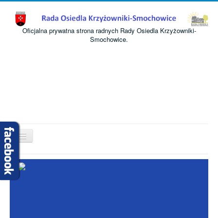
Oficjalna prywatna strona radnych Rady Osiedla Krzyżowniki-
Smochowice.
Przełącz
nawigację
Start
O nas
Informacje
Komisje