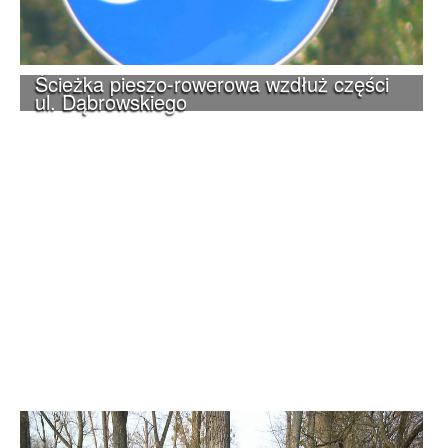
Ścieżka pieszo-rowerowa wzdłuż części
ul. Dąbrowskiego