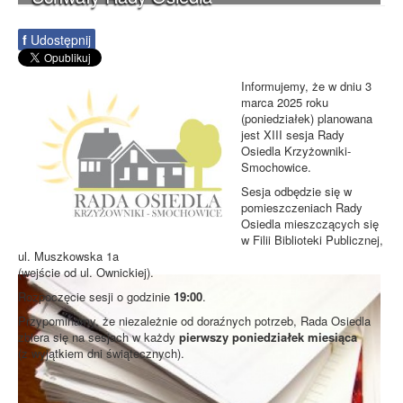
f
Udostępnij
Informujemy, że w dniu 3
marca 2025 roku
(poniedziałek) planowana
jest XIII sesja Rady
Osiedla Krzyżowniki-
Smochowice.
Sesja odbędzie się w
pomieszczeniach Rady
Osiedla mieszczących się
w Filii Biblioteki Publicznej,
ul. Muszkowska 1a
(wejście od ul. Ownickiej).
Rozpoczęcie sesji o godzinie
19:00
.
Przypominamy, że niezależnie od doraźnych potrzeb, Rada Osiedla
zbiera się na sesjach w każdy
pierwszy poniedziałek miesiąca
(z wyjątkiem dni świątecznych).