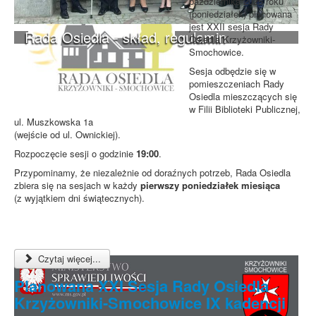
października 2025 roku
(poniedziałek) planowana
jest XXII sesja Rady
Rada Osiedla - skład, regulamin
Osiedla Krzyżowniki-
Smochowice.
Sesja odbędzie się w
pomieszczeniach Rady
Osiedla mieszczących się
w Filii Biblioteki Publicznej,
ul. Muszkowska 1a
(wejście od ul. Ownickiej).
Rozpoczęcie sesji o godzinie
19:00
.
Przypominamy, że niezależnie od doraźnych potrzeb, Rada Osiedla
zbiera się na sesjach w każdy
pierwszy poniedziałek miesiąca
(z wyjątkiem dni świątecznych).
Czytaj więcej...
Planowana XXI Sesja Rady Osiedla
Krzyżowniki-Smochowice IX kadencji