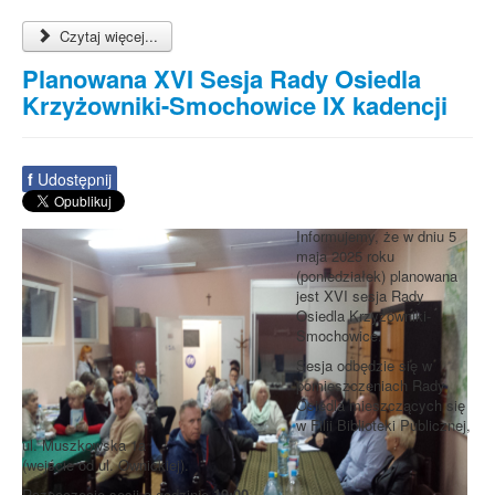
Czytaj więcej...
Planowana XVI Sesja Rady Osiedla
Krzyżowniki-Smochowice IX kadencji
f
Udostępnij
Informujemy, że w dniu 5
maja 2025 roku
(poniedziałek) planowana
jest XVI sesja Rady
Osiedla Krzyżowniki-
Smochowice.
Sesja odbędzie się w
pomieszczeniach Rady
Osiedla mieszczących się
w Filii Biblioteki Publicznej,
ul. Muszkowska 1a
(wejście od ul. Ownickiej).
Rozpoczęcie sesji o godzinie
19:00
.