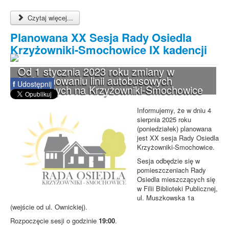
Czytaj więcej...
Planowana XX Sesja Rady Osiedla
Krzyżowniki-Smochowice IX kadencji
Od 1 stycznia 2023 roku zmiany w
funkcjonowaniu linii autobusowych
f
Udostępnij
kursujących na Krzyżowniki-Smochowice
Informujemy, że w dniu 4
sierpnia 2025 roku
(poniedziałek) planowana
jest XX sesja Rady Osiedla
Krzyżowniki-Smochowice.
Sesja odbędzie się w
pomieszczeniach Rady
Osiedla mieszczących się
w Filii Biblioteki Publicznej,
ul. Muszkowska 1a
(wejście od ul. Ownickiej).
Rozpoczęcie sesji o godzinie
19:00
.