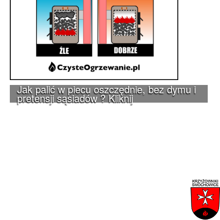
Jak palić w piecu oszczędnie, bez dymu i
pretensji sąsiadów ? Kliknij