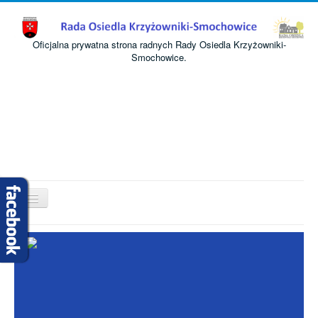
Oficjalna prywatna strona radnych Rady Osiedla Krzyżowniki-
Smochowice.
Przełącz
nawigację
Start
O nas
Informacje
Komisje