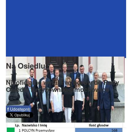
Dokumenty
Galeria
Na Osiedlu
Formularze
Do pobrania
Kontakt
Na Osiedlu
Rada Seniorów
Nieoficjalne wyniki wyborów do Rady
Osiedla Krzyżowniki-Smochowice
f
Udostępnij