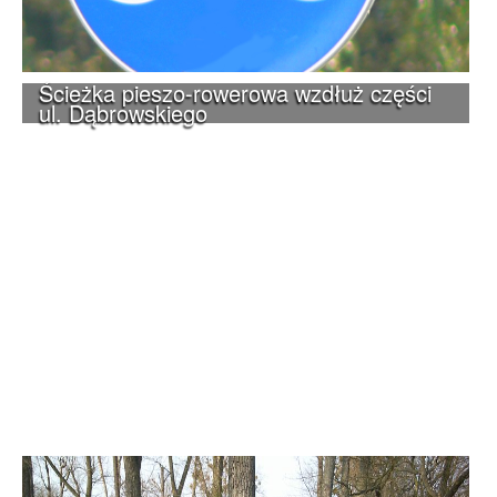
Ścieżka pieszo-rowerowa wzdłuż części
ul. Dąbrowskiego