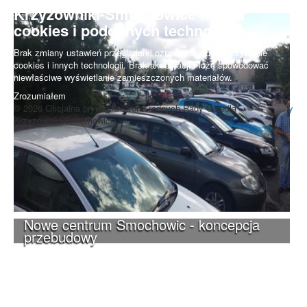
Krzyżowniki-Smochowice używa
cookies i podobnych technologii.
Brak zmiany ustawień przeglądarki oznacza zgodę na używanie
cookies i innych technologii. Brak akceptacji może spowodować
niewłaściwe wyświetlanie zamieszczonych materiałów.
Zrozumiałem
© 2026 Oficjalna prywatna strona radnych Rady Osiedla
Do góry
Krzyżowniki-Smochowice.
Nowe centrum Smochowic - koncepcja
przebudowy