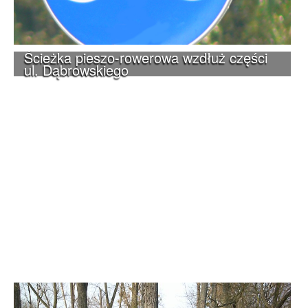
Ścieżka pieszo-rowerowa wzdłuż części
ul. Dąbrowskiego