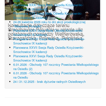
2026
Planowana XXXI Sesja Rady Osiedla Krzyżowniki-
Smochowice IX kadencji
Planowana XXX Sesja Rady Osiedla Krzyżowniki-
Smochowice IX kadencji
24-26 kwietnia 2026 roku to dni akcji proekologicznej
Konsultacje dotyczące terenu
"Wiosenne Porządki"
Smochowice Południe w rejonie ulic
Planowana XXIX Sesja Rady Osiedla Krzyżowniki-
położonych pomiędzy Wejherowską,
Smochowice IX kadencji
Starogardzką, Pniewską, Pelplińską.
Planowana XXVIII Sesja Rady Osiedla Krzyżowniki-
Smochowice IX kadencji
Planowana XXVII Sesja Rady Osiedla Krzyżowniki-
Smochowice IX kadencji
Planowana XXVI Sesja Rady Osiedla Krzyżowniki-
Smochowice IX kadencji
6.01.2026 - Obchody 107 rocznicy Powstania Wielkopolskiego
na Osiedlu (2)
6.01.2026 - Obchody 107 rocznicy Powstania Wielkopolskiego
na Osiedlu
24 i 31.12.2025 - brak dyżurów radnych Osiedlowych
UWAGA! Serwis Rada Osiedla