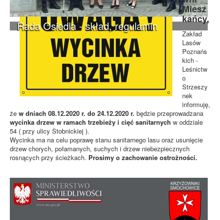
Miesz
kańcy,
Rada Osiedla - skład, regulamin
Zakład
Lasów
Poznańs
kich -
Leśnictw
o
Strzeszy
nek
informuję,
że
w dniach 08.12.2020 r. do 24.12.2020 r.
będzie przeprowadzana
wycinka drzew w ramach trzebieży i cięć sanitarnych
w oddziale
54 ( przy ulicy Stobnickiej ).
Wycinka ma na celu poprawę stanu sanitarnego lasu oraz usunięcie
drzew chorych, połamanych, suchych i drzew niebezpiecznych
rosnących przy ścieżkach.
Prosimy o zachowanie ostrożności.