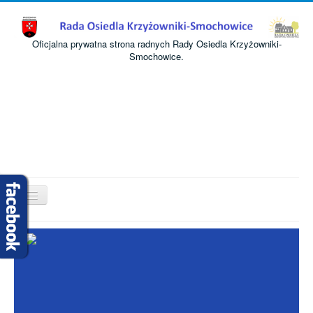
Oficjalna prywatna strona radnych Rady Osiedla Krzyżowniki-
Smochowice.
Przełącz
nawigację
Start
O nas
Informacje
Komisje