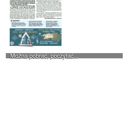
Można pobrać, poczytać...