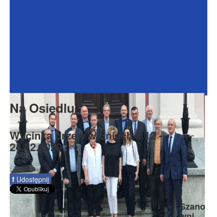
Dokumenty
Galeria
Na Osiedlu
Formularze
Do pobrania
Kontakt
Na Osiedlu
Rada Seniorów
Wycinka drzew w dniach 8.12 -
24.12.2020
f
Udostępnij
Szano
wni