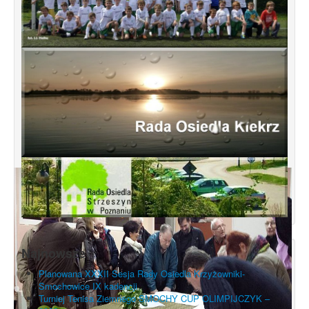
Najnowsze
Planowana XXXII Sesja Rady Osiedla Krzyżowniki-
Smochowice IX kadencji
Turniej Tenisa Ziemnego SMOCHY CUP OLIMPIJCZYK –