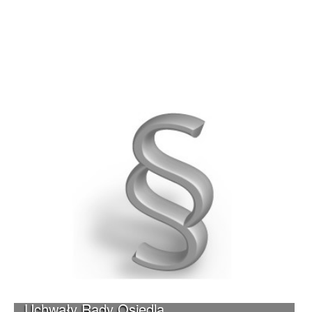
Uchwały Rady Osiedla