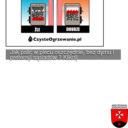
Jak palić w piecu oszczędnie, bez dymu i
pretensji sąsiadów ? Kliknij