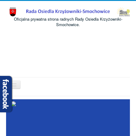
Oficjalna prywatna strona radnych Rady Osiedla Krzyżowniki-
Smochowice.
Przełącz
nawigację
Start
O nas
Informacje
Komisje