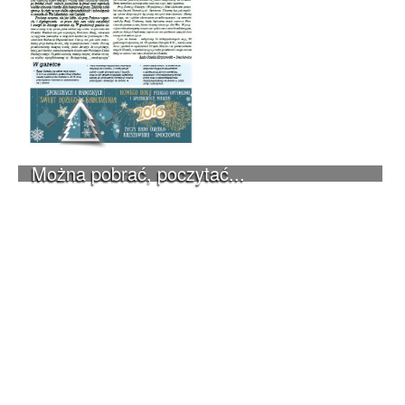
Można pobrać, poczytać...