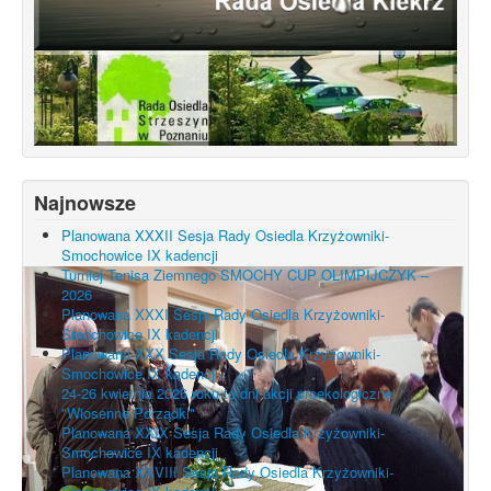
Najnowsze
Planowana XXXII Sesja Rady Osiedla Krzyżowniki-
Smochowice IX kadencji
Turniej Tenisa Ziemnego SMOCHY CUP OLIMPIJCZYK –
2026
Planowana XXXI Sesja Rady Osiedla Krzyżowniki-
Smochowice IX kadencji
Planowana XXX Sesja Rady Osiedla Krzyżowniki-
Smochowice IX kadencji
24-26 kwietnia 2026 roku to dni akcji proekologicznej
"Wiosenne Porządki"
Planowana XXIX Sesja Rady Osiedla Krzyżowniki-
Smochowice IX kadencji
Planowana XXVIII Sesja Rady Osiedla Krzyżowniki-