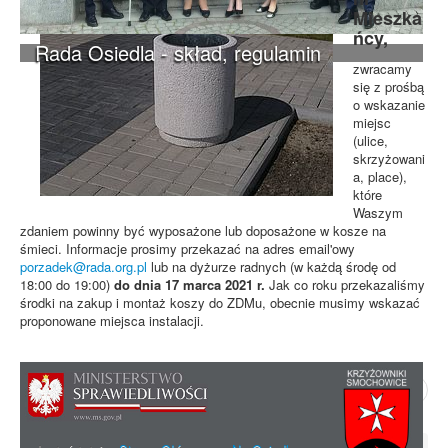
Mieszka
ńcy,
Rada Osiedla - skład, regulamin
zwracamy
się z prośbą
o wskazanie
miejsc
(ulice,
skrzyżowani
a, place),
które
Waszym
zdaniem powinny być wyposażone lub doposażone w kosze na
śmieci. Informacje prosimy przekazać na adres email'owy
porzadek@rada.org.pl
lub na dyżurze radnych (w każdą środę od
18:00 do 19:00)
do dnia 17 marca 2021 r.
Jak co roku przekazaliśmy
środki na zakup i montaż koszy do ZDMu, obecnie musimy wskazać
proponowane miejsca instalacji.
Poprzedni artykuł
Następny artykuł