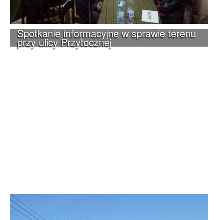
Spotkanie informacyjne w sprawie terenu
przy ulicy Przytocznej