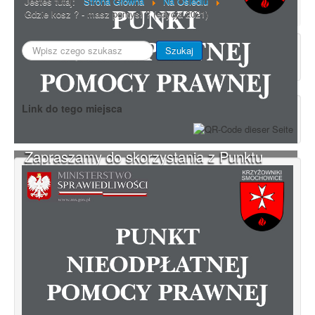
Jesteś tutaj:
Strona Główna
Na Osiedlu
Gdzie kosz ? - masz pomysł ? (edycja 2021)
Szukaj...
Szukaj
Link do tego miejsca
Zapraszamy do skorzystania z Punktu
Nieodpłatnej Pomocy Prawnej.