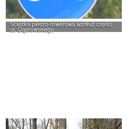
Ścieżka pieszo-rowerowa wzdłuż części
ul. Dąbrowskiego