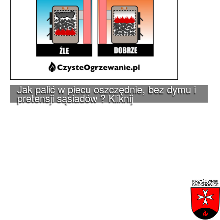
Jak palić w piecu oszczędnie, bez dymu i
pretensji sąsiadów ? Kliknij