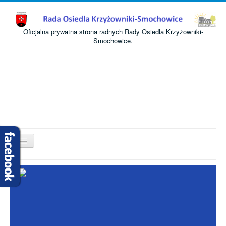
Oficjalna prywatna strona radnych Rady Osiedla Krzyżowniki-
Smochowice.
Przełącz
nawigację
Start
O nas
Informacje
Komisje