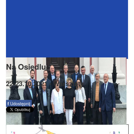
Dokumenty
Galeria
Na Osiedlu
Formularze
Do pobrania
Kontakt
Na Osiedlu
Rada Seniorów
22-23.10.2021 - Warsztaty
f
Udostępnij