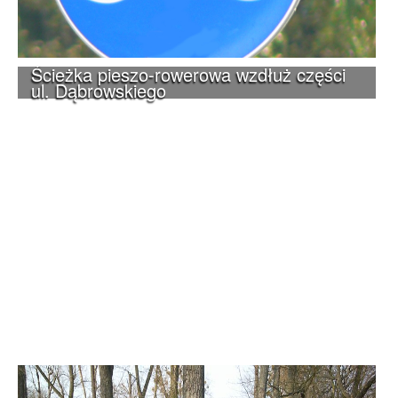
Ścieżka pieszo-rowerowa wzdłuż części
ul. Dąbrowskiego