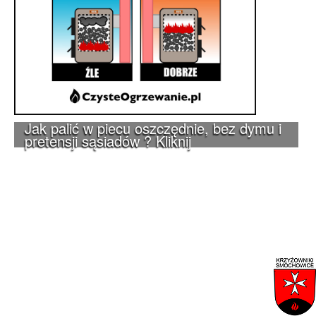
Jak palić w piecu oszczędnie, bez dymu i
pretensji sąsiadów ? Kliknij