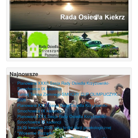
Najnowsze
Planowana XXXII Sesja Rady Osiedla Krzyżowniki-
Smochowice IX kadencji
Turniej Tenisa Ziemnego SMOCHY CUP OLIMPIJCZYK –
2026
Planowana XXXI Sesja Rady Osiedla Krzyżowniki-
Smochowice IX kadencji
Planowana XXX Sesja Rady Osiedla Krzyżowniki-
Smochowice IX kadencji
24-26 kwietnia 2026 roku to dni akcji proekologicznej
"Wiosenne Porządki"