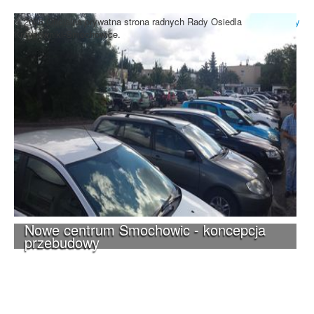
Zrozumiałem
© 2026 Oficjalna prywatna strona radnych Rady Osiedla
Do góry
Krzyżowniki-Smochowice.
Nowe centrum Smochowic - koncepcja
przebudowy