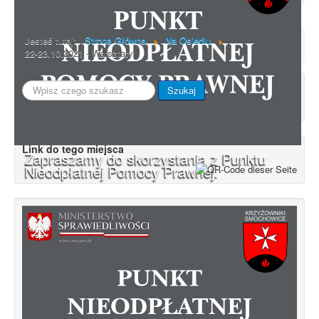
Jesteś tutaj:
Strona Główna
Na Osiedlu
22-23.10.2021 - Warsztaty
Szukaj...
Szukaj
Link do tego miejsca
Zapraszamy do skorzystania z Punktu
Nieodpłatnej Pomocy Prawnej.