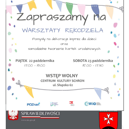
Rada Osiedla - skład, regulamin
Poprzedni artykuł
Następny artykuł