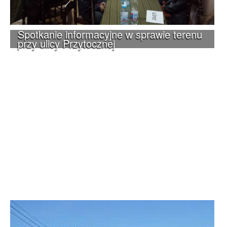
Spotkanie informacyjne w sprawie terenu
przy ulicy Przytocznej