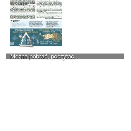
Można pobrać, poczytać...