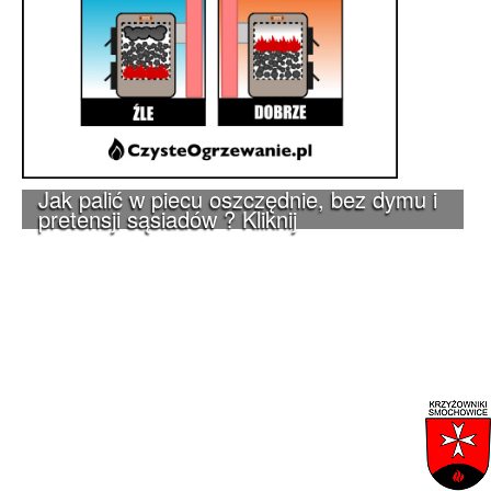
Jak palić w piecu oszczędnie, bez dymu i
pretensji sąsiadów ? Kliknij