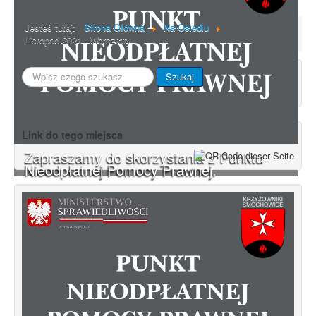
Jesteś tutaj:
Strona Główna
Na Osiedlu
Listopad 2021 - Warsztaty
Szukaj...
Szukaj
Link do tego miejsca
Zapraszamy do skorzystania z Punktu
Nieodpłatnej Pomocy Prawnej.