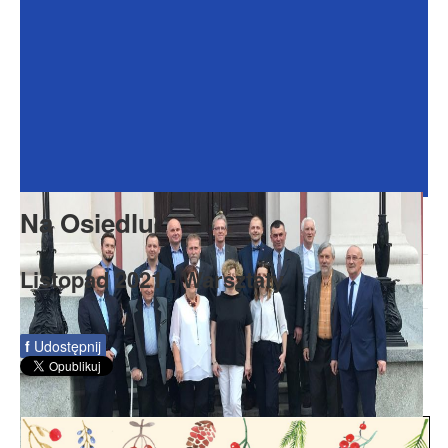
Dokumenty
Galeria
Na Osiedlu
Formularze
Do pobrania
Kontakt
Na Osiedlu
Rada Seniorów
Listopad 2021 - Warsztaty
f
Udostępnij