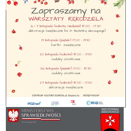
Rada Osiedla - skład, regulamin
Poprzedni artykuł
Następny artykuł