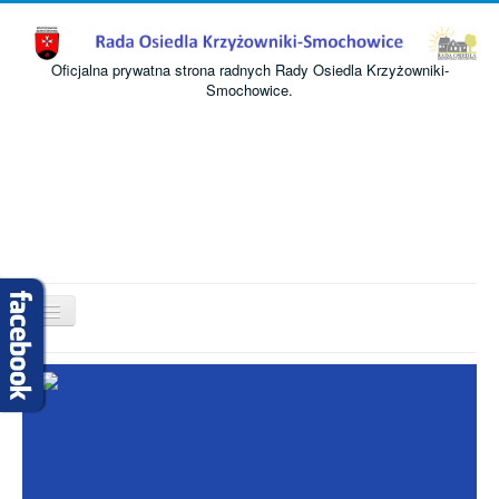
Oficjalna prywatna strona radnych Rady Osiedla Krzyżowniki-
Smochowice.
Przełącz
nawigację
Start
O nas
Informacje
Komisje