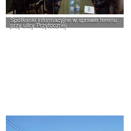
Spotkanie informacyjne w sprawie terenu
przy ulicy Przytocznej