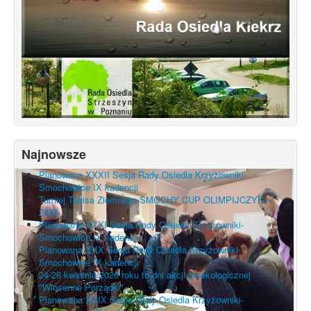
Najnowsze
Planowana XXXII Sesja Rady Osiedla Krzyżowniki-
Smochowice IX kadencji
Turniej Tenisa Ziemnego SMOCHY CUP OLIMPIJCZYK –
2026
Planowana XXXI Sesja Rady Osiedla Krzyżowniki-
Smochowice IX kadencji
Planowana XXX Sesja Rady Osiedla Krzyżowniki-
Smochowice IX kadencji
24-26 kwietnia 2026 roku to dni akcji proekologicznej
"Wiosenne Porządki"
Planowana XXIX Sesja Rady Osiedla Krzyżowniki-