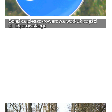
Ścieżka pieszo-rowerowa wzdłuż części
ul. Dąbrowskiego