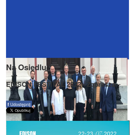
Dokumenty
Galeria
Na Osiedlu
Formularze
Do pobrania
Kontakt
Na Osiedlu
Rada Seniorów
EDISON FESTIVAL 2022 - Zaprasza
f
Udostępnij