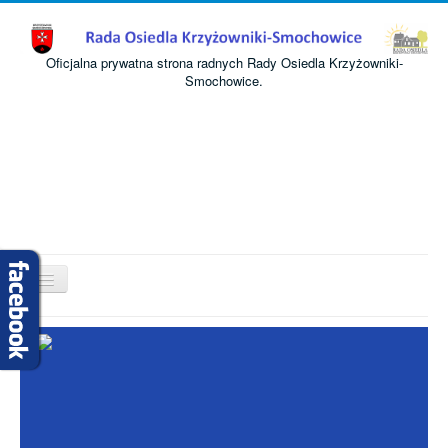
Oficjalna prywatna strona radnych Rady Osiedla Krzyżowniki-
Smochowice.
Przełącz
nawigację
Start
O nas
Informacje
Komisje