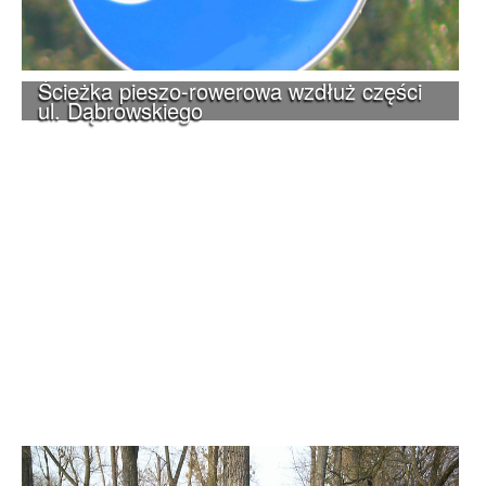
Ścieżka pieszo-rowerowa wzdłuż części
ul. Dąbrowskiego