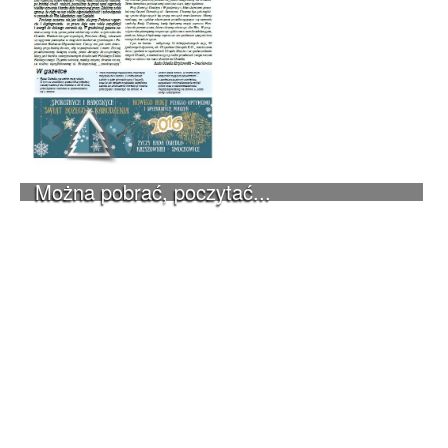
Można pobrać, poczytać...