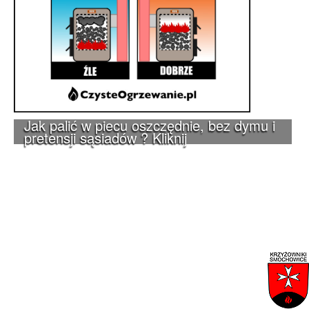
Jak palić w piecu oszczędnie, bez dymu i
pretensji sąsiadów ? Kliknij