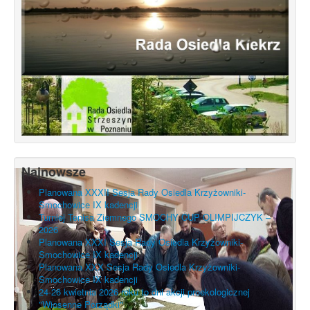
Najnowsze
Planowana XXXII Sesja Rady Osiedla Krzyżowniki-
Smochowice IX kadencji
Turniej Tenisa Ziemnego SMOCHY CUP OLIMPIJCZYK –
2026
Planowana XXXI Sesja Rady Osiedla Krzyżowniki-
Smochowice IX kadencji
Planowana XXX Sesja Rady Osiedla Krzyżowniki-
Smochowice IX kadencji
24-26 kwietnia 2026 roku to dni akcji proekologicznej
"Wiosenne Porządki"