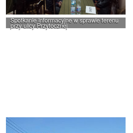
Spotkanie informacyjne w sprawie terenu
przy ulicy Przytocznej