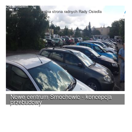
Zrozumiałem
© 2026 Oficjalna prywatna strona radnych Rady Osiedla
Do góry
Krzyżowniki-Smochowice.
Nowe centrum Smochowic - koncepcja
przebudowy