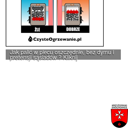
Jak palić w piecu oszczędnie, bez dymu i
pretensji sąsiadów ? Kliknij