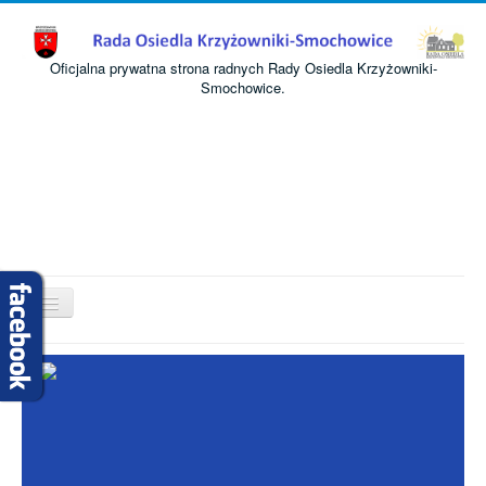
Oficjalna prywatna strona radnych Rady Osiedla Krzyżowniki-
Smochowice.
Przełącz
nawigację
Start
O nas
Informacje
Komisje