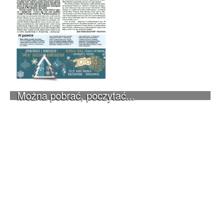
Można pobrać, poczytać...