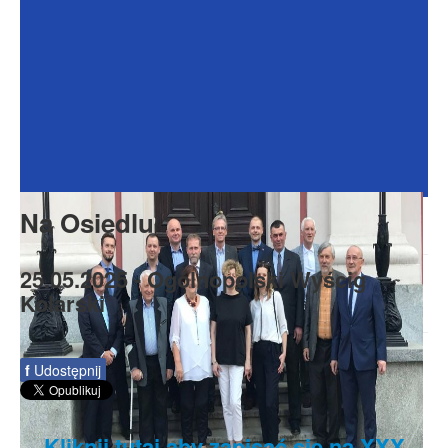
Dokumenty
Galeria
Na Osiedlu
Formularze
Do pobrania
Kontakt
Na Osiedlu
Rada Seniorów
25.05.2025 - Ogólnopolski Wyścig
Kolarski
f
Udostępnij
Kliknij tutaj aby zapisać się na XXX