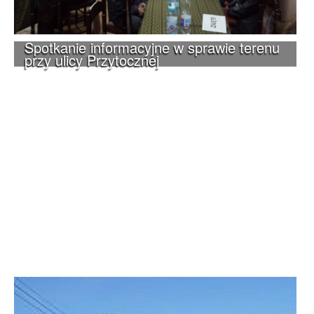
Spotkanie informacyjne w sprawie terenu
przy ulicy Przytocznej