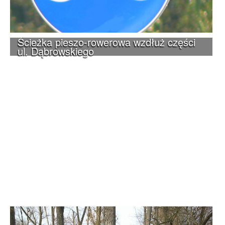
Ścieżka pieszo-rowerowa wzdłuż części
ul. Dąbrowskiego