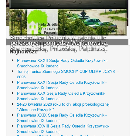
Konsultacje dotyczące terenu
Smochowice Południe w rejonie ulic
położonych pomiędzy Wejherowską,
Starogardzką, Pniewską, Pelplińską.
Najnowsze
Planowana XXXII Sesja Rady Osiedla Krzyżowniki-
Smochowice IX kadencji
Turniej Tenisa Ziemnego SMOCHY CUP OLIMPIJCZYK –
2026
Planowana XXXI Sesja Rady Osiedla Krzyżowniki-
Smochowice IX kadencji
Planowana XXX Sesja Rady Osiedla Krzyżowniki-
Smochowice IX kadencji
24-26 kwietnia 2026 roku to dni akcji proekologicznej
"Wiosenne Porządki"
Planowana XXIX Sesja Rady Osiedla Krzyżowniki-
Smochowice IX kadencji
Planowana XXVIII Sesja Rady Osiedla Krzyżowniki-
Smochowice IX kadencji