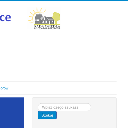
iorów
Szukaj...
Szukaj