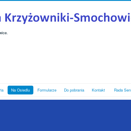
wice.
ria
Na Osiedlu
Formularze
Do pobrania
Kontakt
Rada Sen