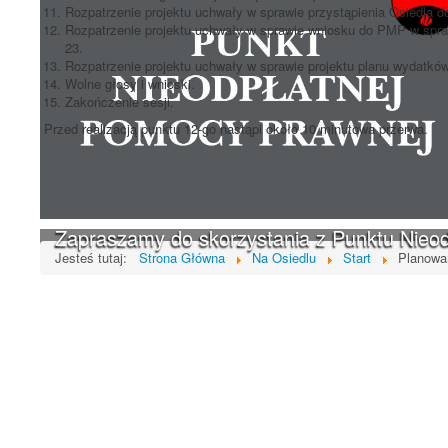
Rozpatrzenie projektu uchwały w sprawie przystąpienia Osiedla d
Rozpatrzenie projektu uchwały w sprawie wniosku do PMP w sprawi
23.
Rozpatrzenie projektu uchwały w sprawie projektu planu wydatków
Wolne głosy i wnioski.
Zakończenie sesji.
Przed realizacją punktu 12-go nastąpi około 10 minutowa przerwa.
Poprzedni artykuł
Zapraszamy do skorzystania z Punktu Nieo
Jesteś tutaj:
Strona Główna
Na Osiedlu
Start
Planowa