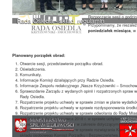
Sesja odbędzie się w pomie
1a (wejście od ul. Ownickiej
Rozpoczęcie sesji o godzi
Rada Osiedla - skład, regulamin
Przypominamy, że niezależn
poniedziałek miesiąca
, w
Planowany porządek obrad:
Otwarcie sesji, przedstawienie porządku obrad.
Oświadczenia.
Komunikaty.
Informacje Komisji działających przy Radzie Osiedla.
Informacje Zespołu redakcyjnego „Nasze Krzyżowniki – Smochow
Sprawozdanie Zarządu z wydanych opinii i rozpatrzonych spraw 
Rady Osiedla.
Rozpatrzenie projektu uchwały w sprawie zmian w planie wydatkó
Rozpatrzenie projektu uchwały w sprawie rozdysponowania środk
Rozpatrzenie projektu uchwały w sprawie odwołania do Rady Mia
413/2018/P z dnia 13 czerwca 2018 r. w sprawie uchylenia uchwa
sprawie nawiązania współpracy w zakresie dotyczącym realizacji
Rozpatrzenie projektu uchwały w sprawie rozwiązania Komisji Pla
składu osobowego Komisji Porządku i Bezpieczeństwa.