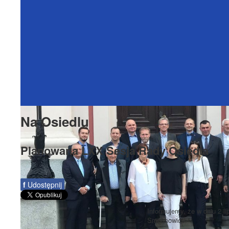
Na Osiedlu
Planowana LXX Sesja Rady Osiedla
f
Udostępnij
Informujemy, że w dniu 2 l
Smochowice.