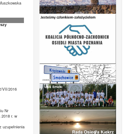
. Muszkowska
szy
/VII/2016
iu Nr
 2018 r. w
z uzupełnienia