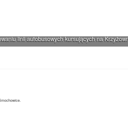
waniu linii autobusowych kursujących na Krzyżown
iki-Smochowice używa cookies i podobnych
s i innych technologii. Brak akceptacji może spowodować niewłaściwe wyśw
-Smochowice.