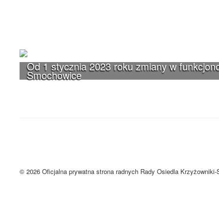
Od 1 stycznia 2023 roku zmiany w funkcjono
Smochowice
UWAGA! Serwis Rada Osiedla Krzyżown
Brak zmiany ustawień przeglądarki oznacza zgodę na używanie cookie
Zrozumiałem
© 2026 Oficjalna prywatna strona radnych Rady Osiedla Krzyżowniki