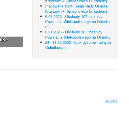
Krzyżowniki-Smochowice IX kadencji
Planowana XXVI Sesja Rady Osiedla
Krzyżowniki-Smochowice IX kadencji
6.01.2026 - Obchody 107 rocznicy
Powstania Wielkopolskiego na Osiedlu
(2)
6.01.2026 - Obchody 107 rocznicy
Powstania Wielkopolskiego na Osiedlu
iki-
24 i 31.12.2025 - brak dyżurów radnych
Osiedlowych
 technologii.
ietlanie zamieszczonych materiałów.
Do góry