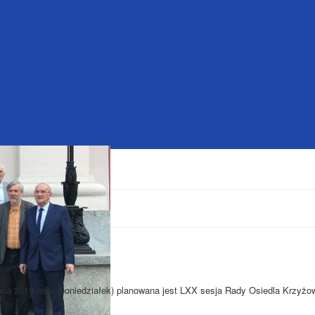
ipca 2018 roku (poniedziałek) planowana jest LXX sesja Rady Osiedla Krzyżow