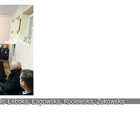
ulic Łebska, Łagowska, Kociewska, Żukowska