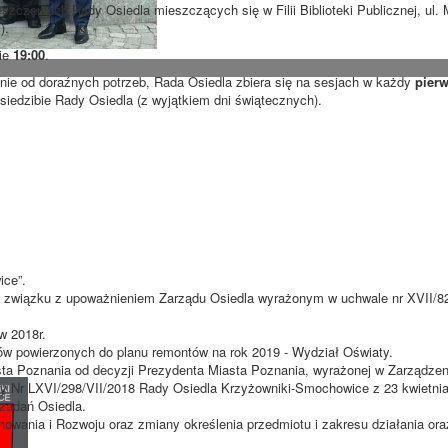
szczeniach Rady Osiedla mieszczących się w Filii Biblioteki Publicznej, ul
).
nie
19:00
.
ie od doraźnych potrzeb, Rada Osiedla zbiera się na sesjach w każdy
pierw
 siedzibie Rady Osiedla (z wyjątkiem dni świątecznych).
ice”.
w związku z upoważnieniem Zarządu Osiedla wyrażonym w uchwale nr XVII/82
w 2018r.
ów powierzonych do planu remontów na rok 2019 - Wydział Oświaty.
sta Poznania od decyzji Prezydenta Miasta Poznania, wyrażonej w Zarządzen
ły Nr LXVI/298/VII/2018 Rady Osiedla Krzyżowniki-Smochowice z 23 kwietnia
 zadań Osiedla.
nowania i Rozwoju oraz zmiany określenia przedmiotu i zakresu działania ora