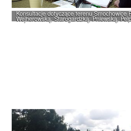
Konsultacje dotyczące terenu Smochowice P
Wejherowską, Starogardzką, Pniewską, Pelp