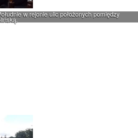
ołudnie w rejonie ulic położonych pomiędzy
lińską.