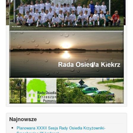
Konsultacje dotyczące terenu
Smochowice Południe w rejonie ulic
położonych pomiędzy Wejherowską,
Starogardzką, Pniewską, Pelplińską.
Najnowsze
Planowana XXXII Sesja Rady Osiedla Krzyżowniki-