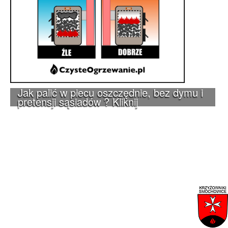
Jak palić w piecu oszczędnie, bez dymu i
pretensji sąsiadów ? Kliknij