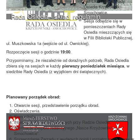
jest LXXXI sesja Rady
Osiedla Krzyżowniki-
Smochowice.
Rada Osiedla - skład, regulamin
Sesja odbędzie się w
pomieszczeniach Rady
Osiedla mieszczących się
w Filii Biblioteki Publicznej,
ul. Muszkowska 1a (wejście od ul. Ownickiej).
Rozpoczęcie sesji o godzinie
19:00
.
Przypominamy, że niezależnie od doraźnych potrzeb, Rada Osiedla
zbiera się na sesjach w każdy
pierwszy poniedziałek miesiąca
, w
siedzibie Rady Osiedla (z wyjątkiem dni świątecznych).
Planowany porządek obrad:
Otwarcie sesji, przedstawienie porządku obrad.
Oświadczenia.
Komunikaty.
Informacje Komisji działających przy Radzie Osiedla.
Informacje Zespołu redakcyjnego „Nasze Krzyżowniki –
Smochowice”.
Sprawozdanie Zarządu z wydanych opinii i rozpatrzonych spraw w