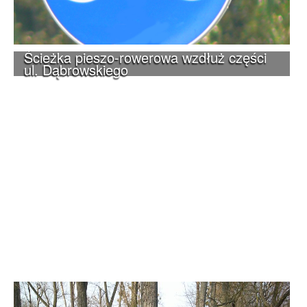
Ścieżka pieszo-rowerowa wzdłuż części
ul. Dąbrowskiego