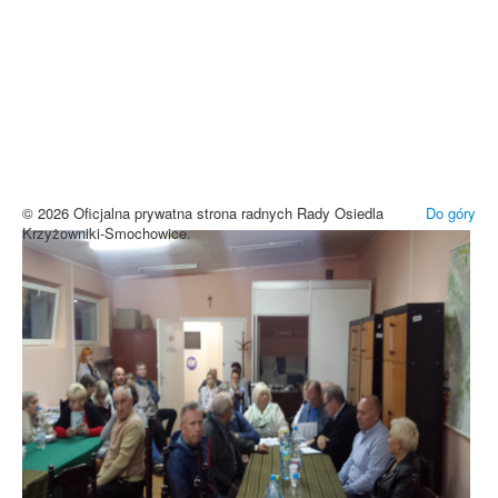
UWAGA! Serwis Rada Osiedla
Krzyżowniki-Smochowice używa
cookies i podobnych technologii.
Brak zmiany ustawień przeglądarki oznacza zgodę na używanie
cookies i innych technologii. Brak akceptacji może spowodować
niewłaściwe wyświetlanie zamieszczonych materiałów.
Zrozumiałem
© 2026 Oficjalna prywatna strona radnych Rady Osiedla
Do góry
Krzyżowniki-Smochowice.