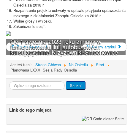
Osiedla za 2018 r.
Rozpatrzenie projektu uchwały w sprawie przyjęcia sprawozdania
rocznego z działalności Zarządu Osiedla za 2018 r.
Wolne głosy i wnioski.
Zakończenie sesji.
Od 1 stycznia 2023 roku zmiany w
funkcjonowaniu linii autobusowych
Poprzedni artykuł
Następny artykuł
kursujących na Krzyżowniki-Smochowice
Jesteś tutaj:
Strona Główna
Na Osiedlu
Start
Planowana LXXXI Sesja Rady Osiedla
Szukaj...
Szukaj
Link do tego miejsca