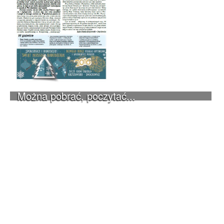
Można pobrać, poczytać...