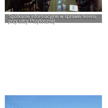
Spotkanie informacyjne w sprawie terenu
przy ulicy Przytocznej