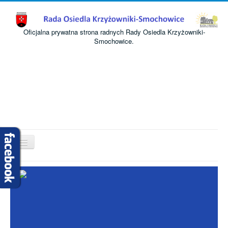
Oficjalna prywatna strona radnych Rady Osiedla Krzyżowniki-
Smochowice.
Przełącz
nawigację
Start
O nas
Informacje
Komisje