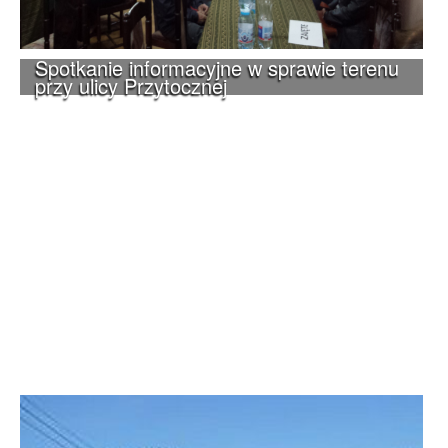
Spotkanie informacyjne w sprawie terenu
przy ulicy Przytocznej