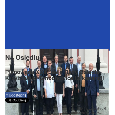
Dokumenty
Galeria
Na Osiedlu
Formularze
Do pobrania
Kontakt
Na Osiedlu
Rada Seniorów
Planowana XXII Sesja Rady Osiedla
Krzyżowniki-Smochowice IX kadencji
f
Udostępnij
Informujemy, że w dniu 6
października 2025 roku