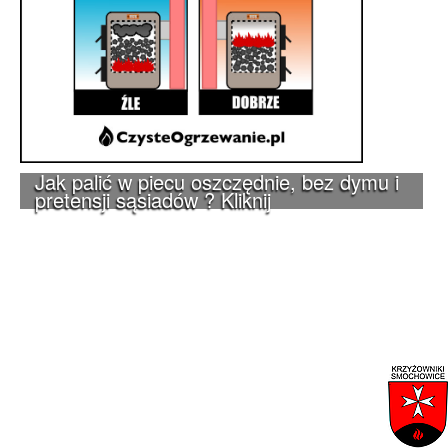
Jak palić w piecu oszczędnie, bez dymu i
pretensji sąsiadów ? Kliknij