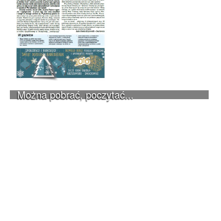
Można pobrać, poczytać...