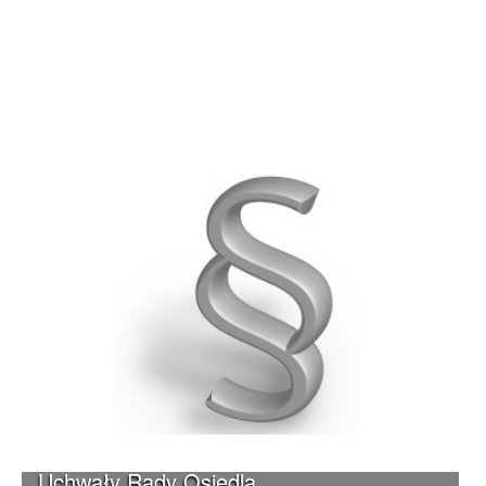
Uchwały Rady Osiedla