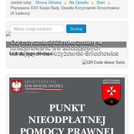
Jesteś tutaj:
Strona Główna
Na Osiedlu
Start
Planowana XXII Sesja Rady Osiedla Krzyżowniki-Smochowice
IX kadencji
Szukaj...
Szukaj
Od 1 stycznia 2023 roku zmiany w
funkcjonowaniu linii autobusowych
kursujących na Krzyżowniki-Smochowice
Link do tego miejsca