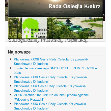
Konsultacje dotyczące terenu
Smochowice Południe w rejonie ulic
położonych pomiędzy Wejherowską,
Starogardzką, Pniewską, Pelplińską.
Najnowsze
Planowana XXXII Sesja Rady Osiedla Krzyżowniki-
Smochowice IX kadencji
Turniej Tenisa Ziemnego SMOCHY CUP OLIMPIJCZYK –
2026
Planowana XXXI Sesja Rady Osiedla Krzyżowniki-
Smochowice IX kadencji
Planowana XXX Sesja Rady Osiedla Krzyżowniki-
Smochowice IX kadencji
24-26 kwietnia 2026 roku to dni akcji proekologicznej
"Wiosenne Porządki"
Planowana XXIX Sesja Rady Osiedla Krzyżowniki-
Smochowice IX kadencji