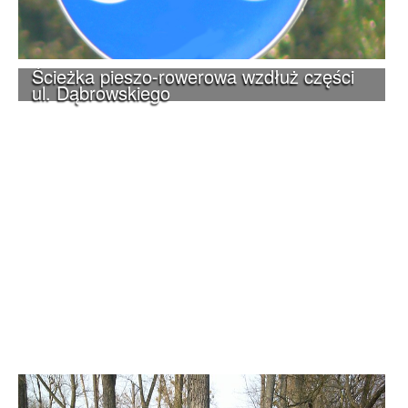
Ścieżka pieszo-rowerowa wzdłuż części
ul. Dąbrowskiego