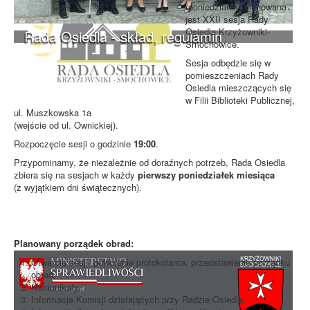
(poniedziałek) planowana
jest XXII sesja Rady
Osiedla Krzyżowniki-
Rada Osiedla - skład, regulamin
Smochowice.
Sesja odbędzie się w
pomieszczeniach Rady
Osiedla mieszczących się
w Filii Biblioteki Publicznej,
ul. Muszkowska 1a
(wejście od ul. Ownickiej).
Rozpoczęcie sesji o godzinie
19:00
.
Przypominamy, że niezależnie od doraźnych potrzeb, Rada Osiedla
zbiera się na sesjach w każdy
pierwszy poniedziałek miesiąca
(z wyjątkiem dni świątecznych).
Planowany porządek obrad:
Otwarcie sesji, powołanie protokolanta, przedstawienie porządku
obrad.
Komunikaty.
Informacje Komisji działających przy Radzie Osiedla.