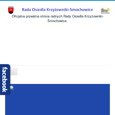
Oficjalna prywatna strona radnych Rady Osiedla Krzyżowniki-
Smochowice.
Przełącz
nawigację
Start
O nas
Informacje
Komisje