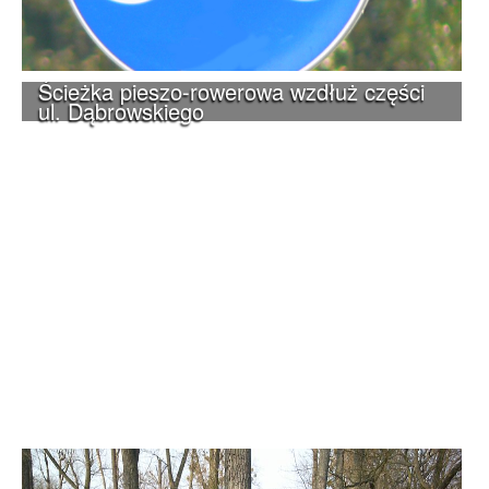
Ścieżka pieszo-rowerowa wzdłuż części
ul. Dąbrowskiego