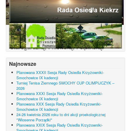
Konsultacje dotyczące terenu
Smochowice Południe w rejonie ulic
położonych pomiędzy Wejherowską,
Starogardzką, Pniewską, Pelplińską.
Najnowsze
Planowana XXXII Sesja Rady Osiedla Krzyżowniki-
Smochowice IX kadencji
Turniej Tenisa Ziemnego SMOCHY CUP OLIMPIJCZYK –
2026
Planowana XXXI Sesja Rady Osiedla Krzyżowniki-
Smochowice IX kadencji
Planowana XXX Sesja Rady Osiedla Krzyżowniki-
Smochowice IX kadencji
24-26 kwietnia 2026 roku to dni akcji proekologicznej
"Wiosenne Porządki"
Planowana XXIX Sesja Rady Osiedla Krzyżowniki-
Smochowice IX kadencji