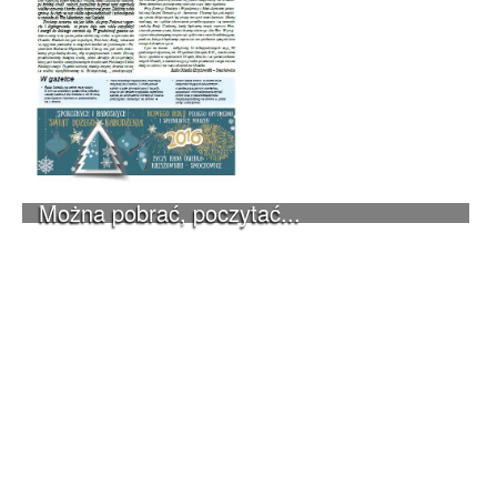
Można pobrać, poczytać...