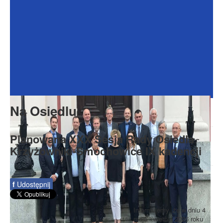
Dokumenty
Galeria
Na Osiedlu
Formularze
Do pobrania
Kontakt
Na Osiedlu
Rada Seniorów
Planowana XXX Sesja Rady Osiedla
Krzyżowniki-Smochowice IX kadencji
f
Udostępnij
Informujemy, że w dniu 4
maja kwietnia 2026 roku