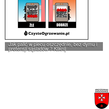
Jak palić w piecu oszczędnie, bez dymu i
pretensji sąsiadów ? Kliknij