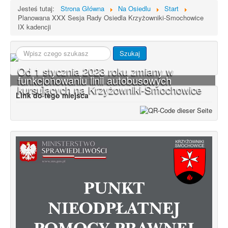
Jesteś tutaj:
Strona Główna
Na Osiedlu
Start
Planowana XXX Sesja Rady Osiedla Krzyżowniki-Smochowice
IX kadencji
Szukaj...
Szukaj
Od 1 stycznia 2023 roku zmiany w
funkcjonowaniu linii autobusowych
kursujących na Krzyżowniki-Smochowice
Link do tego miejsca