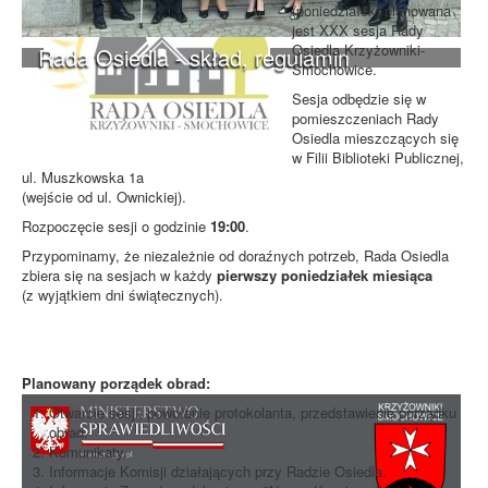
(poniedziałek) planowana
jest XXX sesja Rady
Osiedla Krzyżowniki-
Rada Osiedla - skład, regulamin
Smochowice.
Sesja odbędzie się w
pomieszczeniach Rady
Osiedla mieszczących się
w Filii Biblioteki Publicznej,
ul. Muszkowska 1a
(wejście od ul. Ownickiej).
Rozpoczęcie sesji o godzinie
19:00
.
Przypominamy, że niezależnie od doraźnych potrzeb, Rada Osiedla
zbiera się na sesjach w każdy
pierwszy poniedziałek miesiąca
(z wyjątkiem dni świątecznych).
Planowany porządek obrad:
Otwarcie sesji, powołanie protokolanta, przedstawienie porządku
obrad.
Komunikaty.
Informacje Komisji działających przy Radzie Osiedla.