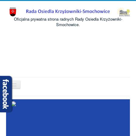
Oficjalna prywatna strona radnych Rady Osiedla Krzyżowniki-
Smochowice.
Przełącz
nawigację
Start
O nas
Informacje
Komisje