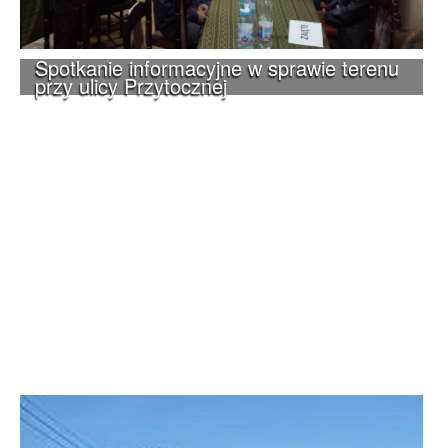
Spotkanie informacyjne w sprawie terenu
przy ulicy Przytocznej