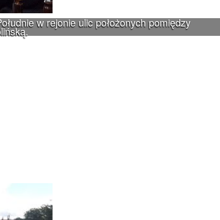
ołudnie w rejonie ulic położonych pomiędzy
lińską.