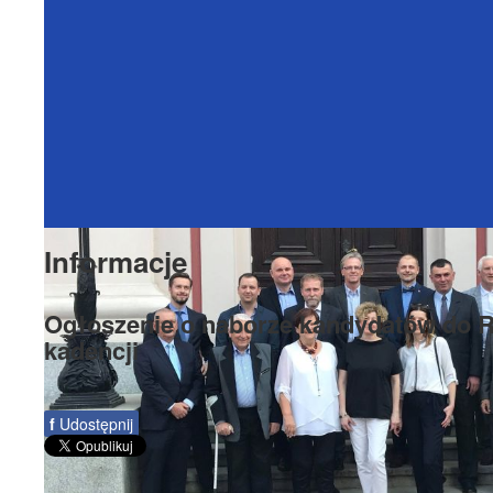
Informacje
Ogłoszenie o naborze kandydatów do R
kadencji
f
Udostępnij