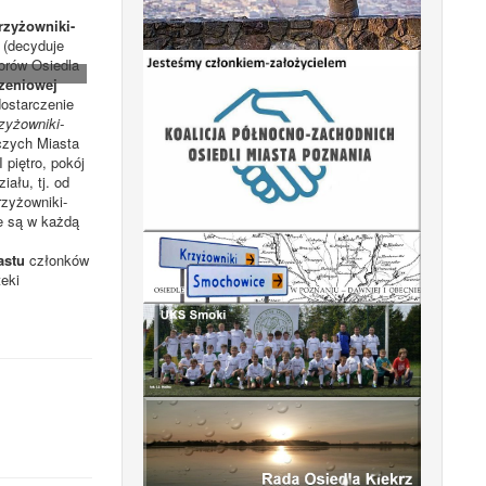
rzyżowniki-
(decyduje
orów Osiedla
zeniowej
dostarczenie
zyżowniki-
czych Miasta
 piętro, pokój
ału, tj. od
rzyżowniki-
e są w każdą
astu
członków
eki