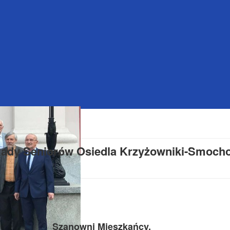
ady Seniorów Osiedla Krzyżowniki-Smocho
Szanowni Mieszkańcy,