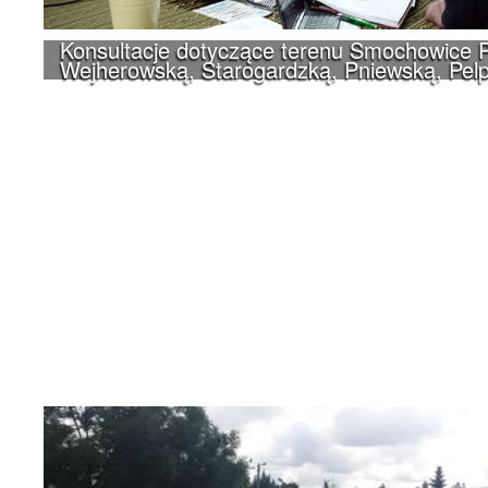
Konsultacje dotyczące terenu Smochowice P
Wejherowską, Starogardzką, Pniewską, Pelp