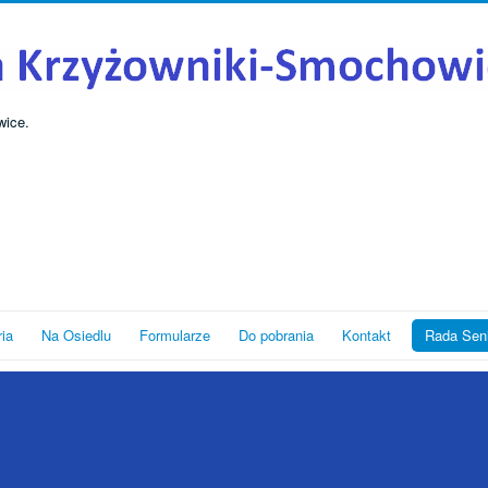
wice.
ria
Na Osiedlu
Formularze
Do pobrania
Kontakt
Rada Sen