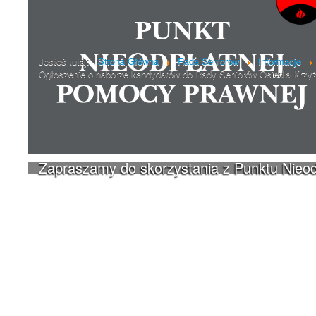
Poprzedni artykuł
Jesteś tutaj:
Strona Główna
Rada Seniorów
Informacje
Ogłoszenie o naborze kandydatów do Rady Seniorów Osiedla Krzyż
Zapraszamy do skorzystania z Punktu Nieo