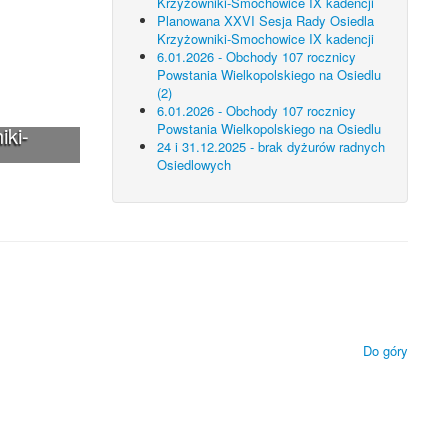
Krzyżowniki-Smochowice IX kadencji
Planowana XXVI Sesja Rady Osiedla
Krzyżowniki-Smochowice IX kadencji
6.01.2026 - Obchody 107 rocznicy
Powstania Wielkopolskiego na Osiedlu
(2)
6.01.2026 - Obchody 107 rocznicy
Powstania Wielkopolskiego na Osiedlu
iki-
24 i 31.12.2025 - brak dyżurów radnych
Osiedlowych
 technologii.
ietlanie zamieszczonych materiałów.
Do góry