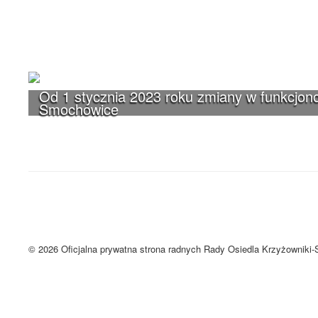
Od 1 stycznia 2023 roku zmiany w funkcjono
Smochowice
UWAGA! Serwis Rada Osiedla Krzyżown
Brak zmiany ustawień przeglądarki oznacza zgodę na używanie cookie
Zrozumiałem
© 2026 Oficjalna prywatna strona radnych Rady Osiedla Krzyżowniki