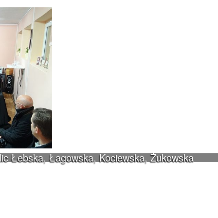
ulic Łebska, Łagowska, Kociewska, Żukowska