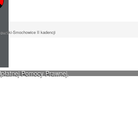
owniki-Smochowice II kadencji
dpłatnej Pomocy Prawnej.