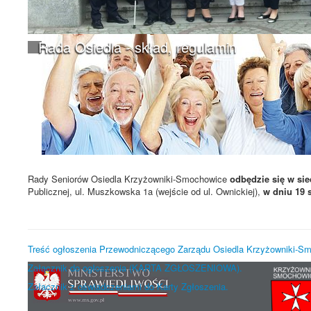
Rada Osiedla - skład, regulamin
Rady Seniorów Osiedla Krzyżowniki-Smochowice
odbędzie się w sie
Publicznej, ul. Muszkowska 1a (wejście od ul. Ownickiej),
w dniu 19 s
Treść ogłoszenia Przewodniczącego Zarządu Osiedla Krzyżowniki-S
Załącznik do ogłoszenia (KARTA ZGŁOSZENIOWA).
Załacznik z oświadczeniami do Karty Zgłoszenia.