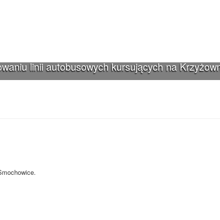
waniu linii autobusowych kursujących na Krzyżown
iki-Smochowice używa cookies i podobnych
s i innych technologii. Brak akceptacji może spowodować niewłaściwe wyśw
-Smochowice.