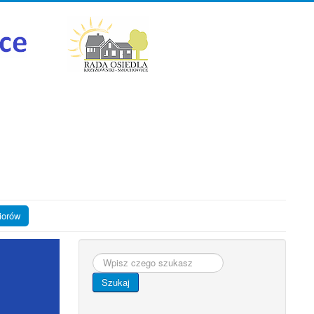
iorów
Szukaj...
Szukaj