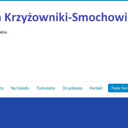
wice.
ria
Na Osiedlu
Formularze
Do pobrania
Kontakt
Rada Sen