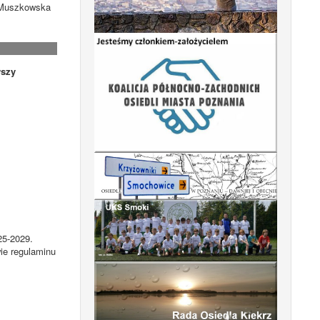
. Muszkowska
szy
25-2029.
ie regulaminu