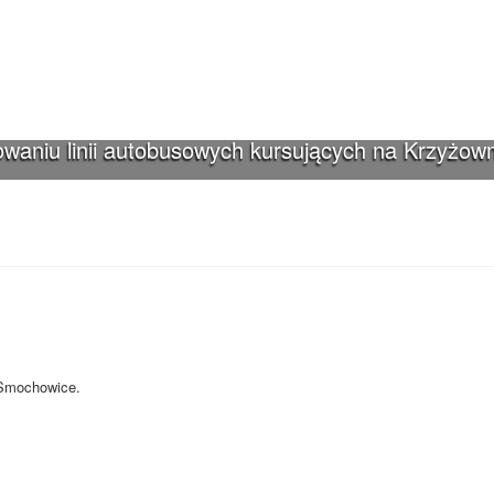
waniu linii autobusowych kursujących na Krzyżown
iki-Smochowice używa cookies i podobnych
s i innych technologii. Brak akceptacji może spowodować niewłaściwe wyśw
-Smochowice.