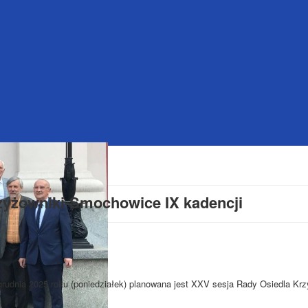
zyżowniki-Smochowice IX kadencji
grudnia 2025 roku (poniedziałek) planowana jest XXV sesja Rady Osiedla Krz