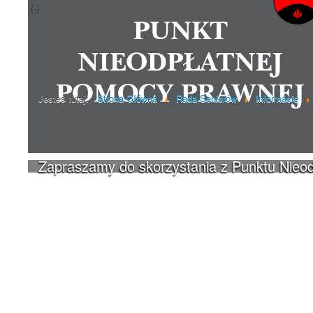
(-)
Poprzedni artykuł
Jesteś tutaj:
Strona Główna
Rada Seniorów
Informacje
Zapraszamy do skorzystania z Punktu Nieo