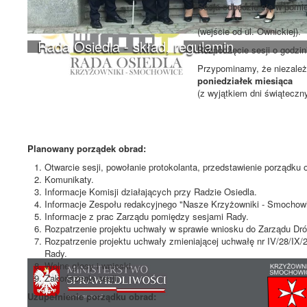
Sesja odbędzie się w pomie
1a
(wejście od ul. Ownickiej).
Rada Osiedla - skład, regulamin
Rozpoczęcie sesji o godzi
Przypominamy, że niezależn
poniedziałek miesiąca
(z wyjątkiem dni świąteczn
Planowany porządek obrad:
Otwarcie sesji, powołanie protokolanta, przedstawienie porządku 
Komunikaty.
Informacje Komisji działających przy Radzie Osiedla.
Informacje Zespołu redakcyjnego "Nasze Krzyżowniki - Smochowi
Informacje z prac Zarządu pomiędzy sesjami Rady.
Rozpatrzenie projektu uchwały w sprawie wniosku do Zarządu Dró
Rozpatrzenie projektu uchwały zmieniającej uchwałę nr IV/28/IX/
Rady.
Wolne głosy i wnioski.
Zakończenie sesji.
Uzupełnienie porządku obrad: