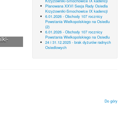
Krzyżowniki-Smochowice IX kadencji
Planowana XXVI Sesja Rady Osiedla
Krzyżowniki-Smochowice IX kadencji
6.01.2026 - Obchody 107 rocznicy
Powstania Wielkopolskiego na Osiedlu
(2)
6.01.2026 - Obchody 107 rocznicy
Powstania Wielkopolskiego na Osiedlu
iki-
24 i 31.12.2025 - brak dyżurów radnych
Osiedlowych
 technologii.
ietlanie zamieszczonych materiałów.
Do góry