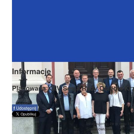
Informacje
Planowana XXV Sesja Rady Osiedla Kr
f
Udostępnij
Informujemy, że w dniu 15 
Smochowice.