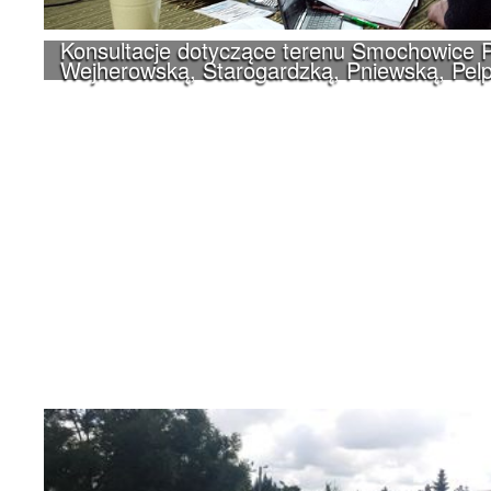
Konsultacje dotyczące terenu Smochowice P
Wejherowską, Starogardzką, Pniewską, Pelp