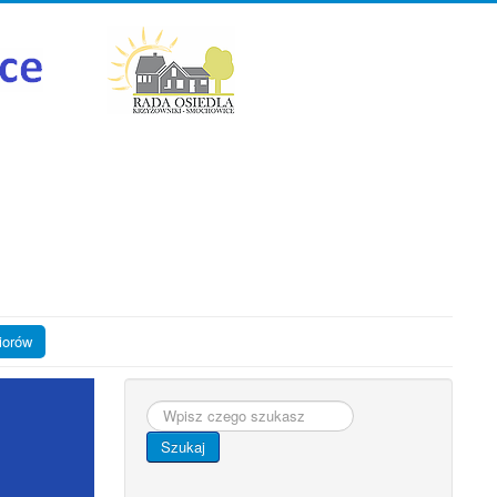
iorów
Szukaj...
Szukaj