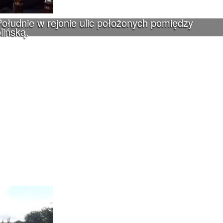
ołudnie w rejonie ulic położonych pomiędzy
lińską.