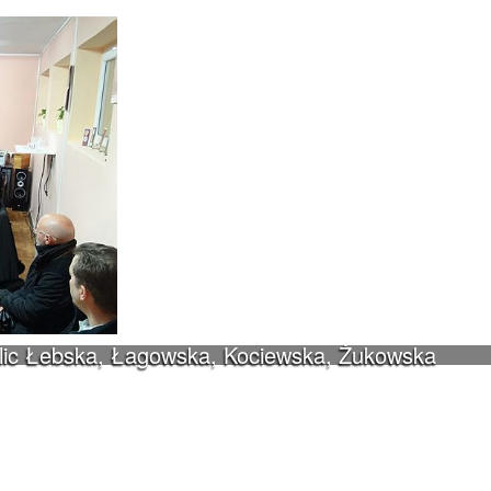
ulic Łebska, Łagowska, Kociewska, Żukowska