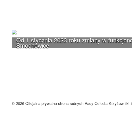
Od 1 stycznia 2023 roku zmiany w funkcjono
Smochowice
UWAGA! Serwis Rada Osiedla Krzyżown
Brak zmiany ustawień przeglądarki oznacza zgodę na używanie cookie
Zrozumiałem
© 2026 Oficjalna prywatna strona radnych Rady Osiedla Krzyżowniki