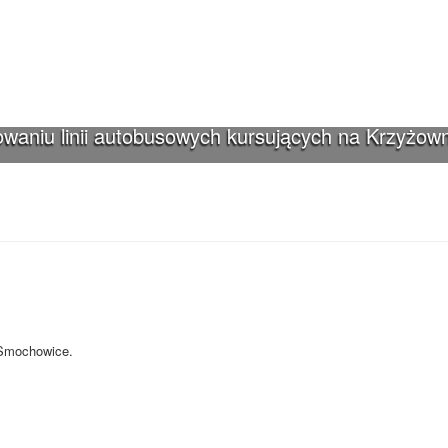
waniu linii autobusowych kursujących na Krzyżown
iki-Smochowice używa cookies i podobnych
s i innych technologii. Brak akceptacji może spowodować niewłaściwe wyśw
-Smochowice.