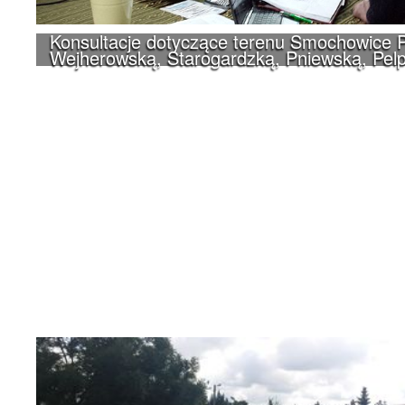
Konsultacje dotyczące terenu Smochowice P
Wejherowską, Starogardzką, Pniewską, Pelp