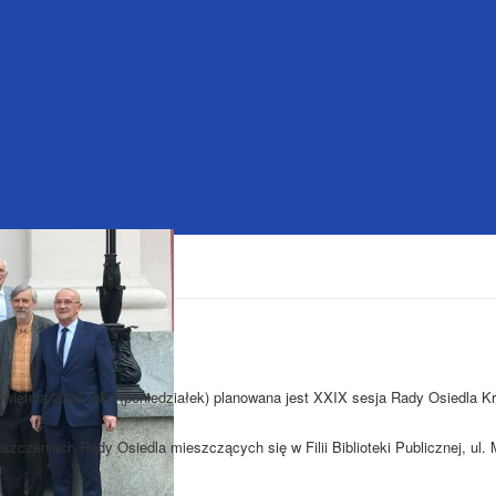
kwietnia 2026 roku (poniedziałek) planowana jest XXIX sesja Rady Osiedla K
szczeniach Rady Osiedla mieszczących się w Filii Biblioteki Publicznej, ul