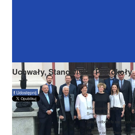
Uchwały, Stanowiska, Protokoły
f
Udostępnij
Informujemy, że w dniu 13 
Smochowice.
Sesja odbędzie się w pomie
1a
(wejście od ul. Ownickiej).