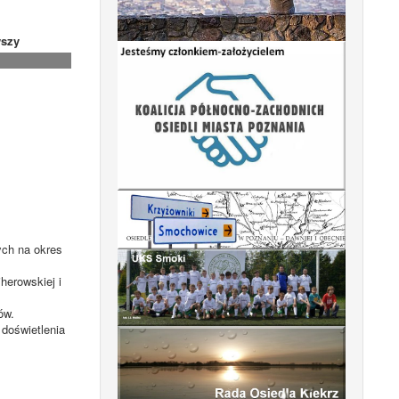
szy
ych na okres
herowskiej i
ów.
 doświetlenia