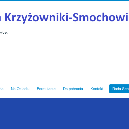
wice.
ria
Na Osiedlu
Formularze
Do pobrania
Kontakt
Rada Sen