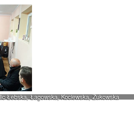
ulic Łebska, Łagowska, Kociewska, Żukowska