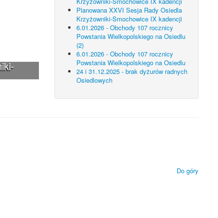
Krzyżowniki-Smochowice IX kadencji
Planowana XXVI Sesja Rady Osiedla
Krzyżowniki-Smochowice IX kadencji
6.01.2026 - Obchody 107 rocznicy
Powstania Wielkopolskiego na Osiedlu
(2)
6.01.2026 - Obchody 107 rocznicy
Powstania Wielkopolskiego na Osiedlu
iki-
24 i 31.12.2025 - brak dyżurów radnych
Osiedlowych
 technologii.
ietlanie zamieszczonych materiałów.
Do góry