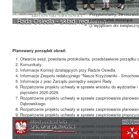
Rozpoczęcie sesji o godzi
Przypominamy, że niezależn
Rada Osiedla - skład, regulamin
poniedziałek miesiąca
(z wyjątkiem dni świąteczn
Planowany porządek obrad:
Otwarcie sesji, powołanie protokolanta, przedstawienie porządku 
Komunikaty.
Informacje Komisji działających przy Radzie Osiedla.
Informacje Zespołu redakcyjnego "Nasze Krzyżowniki - Smochowi
Informacje z prac Zarządu pomiędzy sesjami Rady.
Rozpatrzenie projektu uchwały w sprawie wniosku do wydziałów i
pięcioletni 2025-2029.
Rozpatrzenie projektu uchwały w sprawie zaopiniowania planowane
Dąbrowskiego.
Rozpatrzenie projektu uchwały w sprawie zaopiniowania planowan
Rozpatrzenie projektu uchwały w sprawie zaopiniowania propozycj
przejść dla pieszych na 2027 rok.
Rozpatrzenie projektu uchwały w sprawie zaopiniowania projektu z
Rozpatrzenie projektu uchwały w sprawie zaopiniowania projektu z
Rozpatrzenie projektu stanowiska w sprawie zagrożeń bezpieczeńs