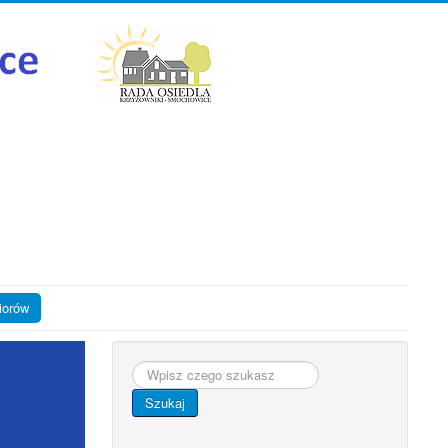
iorów
Szukaj...
Szukaj