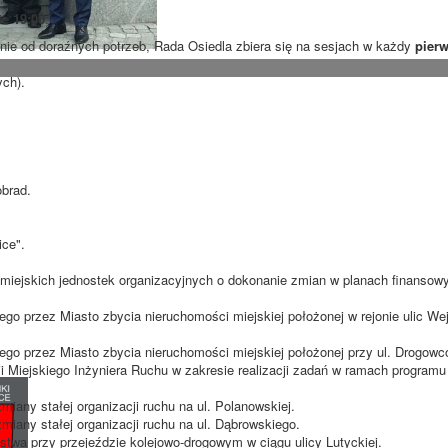
nie
19:00
.
ie od doraźnych potrzeb, Rada Osiedla zbiera się na sesjach w każdy
pierw
ych).
obrad.
ce".
 miejskich jednostek organizacyjnych o dokonanie zmian w planach finansow
go przez Miasto zbycia nieruchomości miejskiej położonej w rejonie ulic Wej
ego przez Miasto zbycia nieruchomości miejskiej położonej przy ul. Drogowc
i Miejskiego Inżyniera Ruchu w zakresie realizacji zadań w ramach programu
miany stałej organizacji ruchu na ul. Polanowskiej.
miany stałej organizacji ruchu na ul. Dąbrowskiego.
twa przy przejeździe kolejowo-drogowym w ciągu ulicy Lutyckiej.