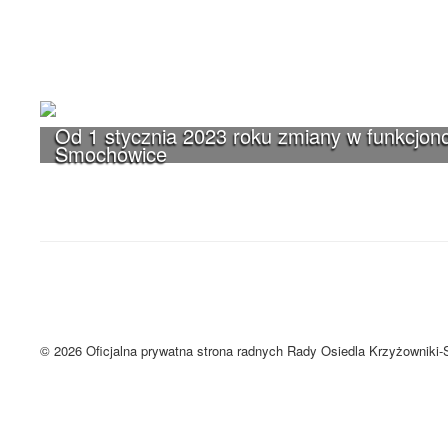
Od 1 stycznia 2023 roku zmiany w funkcjono
Smochowice
UWAGA! Serwis Rada Osiedla Krzyżown
Brak zmiany ustawień przeglądarki oznacza zgodę na używanie cookie
Zrozumiałem
© 2026 Oficjalna prywatna strona radnych Rady Osiedla Krzyżowniki