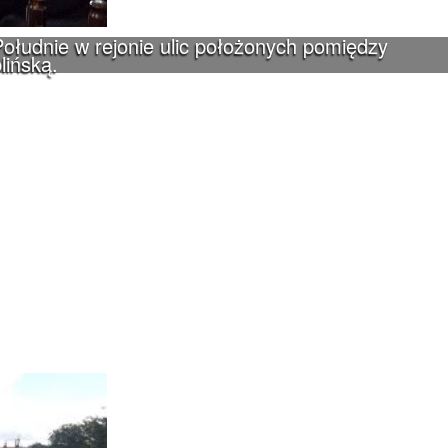
ołudnie w rejonie ulic położonych pomiędzy
lińską.