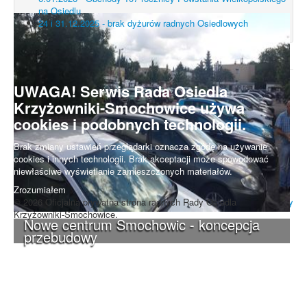
na Osiedlu
24 i 31.12.2025 - brak dyżurów radnych Osiedlowych
UWAGA! Serwis Rada Osiedla
Krzyżowniki-Smochowice używa
cookies i podobnych technologii.
Brak zmiany ustawień przeglądarki oznacza zgodę na używanie
cookies i innych technologii. Brak akceptacji może spowodować
niewłaściwe wyświetlanie zamieszczonych materiałów.
Zrozumiałem
© 2026 Oficjalna prywatna strona radnych Rady Osiedla
Do góry
Krzyżowniki-Smochowice.
Nowe centrum Smochowic - koncepcja
przebudowy