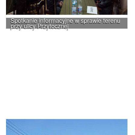
Spotkanie informacyjne w sprawie terenu
przy ulicy Przytocznej