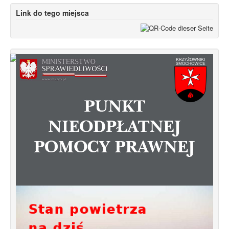
Link do tego miejsca
Od 1 stycznia 2023 roku zmiany w
funkcjonowaniu linii autobusowych
kursujących na Krzyżowniki-Smochowice