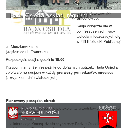
(poniedziałek) planowana
jest XXXI sesja Rady
Osiedla Krzyżowniki-
Rada Osiedla - skład, regulamin
Smochowice.
Sesja odbędzie się w
pomieszczeniach Rady
Osiedla mieszczących się
w Filii Biblioteki Publicznej,
ul. Muszkowska 1a
(wejście od ul. Ownickiej).
Rozpoczęcie sesji o godzinie
19:00
.
Przypominamy, że niezależnie od doraźnych potrzeb, Rada Osiedla
zbiera się na sesjach w każdy
pierwszy poniedziałek miesiąca
(z wyjątkiem dni świątecznych).
Planowany porządek obrad:
Otwarcie sesji, powołanie protokolanta, przedstawienie porządku
obrad.
Komunikaty.
Informacje Komisji działających przy Radzie Osiedla.