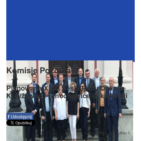
Dokumenty
Galeria
Na Osiedlu
Formularze
Do pobrania
Kontakt
Komisje Pozostałe
Rada Seniorów
Planowana XXXI Sesja Rady Osiedla
Krzyżowniki-Smochowice IX kadencji
f
Udostępnij
Informujemy, że w dniu 1
czerwca 2026 roku