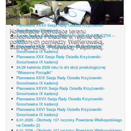
Najnowsze
Planowana XXXII Sesja Rady Osiedla Krzyżowniki-
Konsultacje dotyczące terenu
Smochowice IX kadencji
Smochowice Południe w rejonie ulic
Turniej Tenisa Ziemnego SMOCHY CUP OLIMPIJCZYK –
położonych pomiędzy Wejherowską,
2026
Starogardzką, Pniewską, Pelplińską.
Planowana XXXI Sesja Rady Osiedla Krzyżowniki-
Smochowice IX kadencji
Planowana XXX Sesja Rady Osiedla Krzyżowniki-
Smochowice IX kadencji
24-26 kwietnia 2026 roku to dni akcji proekologicznej
"Wiosenne Porządki"
Planowana XXIX Sesja Rady Osiedla Krzyżowniki-
Smochowice IX kadencji
Planowana XXVIII Sesja Rady Osiedla Krzyżowniki-
Smochowice IX kadencji
Planowana XXVII Sesja Rady Osiedla Krzyżowniki-
Smochowice IX kadencji
Planowana XXVI Sesja Rady Osiedla Krzyżowniki-
Smochowice IX kadencji
6.01.2026 - Obchody 107 rocznicy Powstania Wielkopolskiego
na Osiedlu (2)
6.01.2026 - Obchody 107 rocznicy Powstania Wielkopolskiego