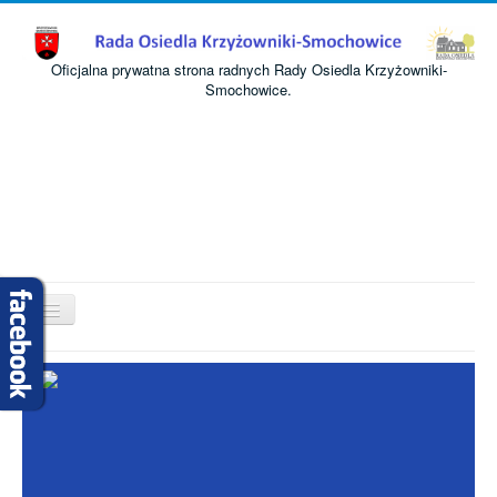
Oficjalna prywatna strona radnych Rady Osiedla Krzyżowniki-
Smochowice.
Przełącz
nawigację
Start
O nas
Informacje
Komisje