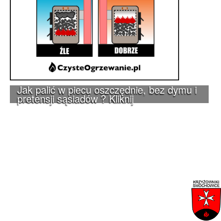
Jak palić w piecu oszczędnie, bez dymu i
pretensji sąsiadów ? Kliknij