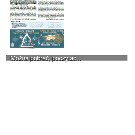
Można pobrać, poczytać...