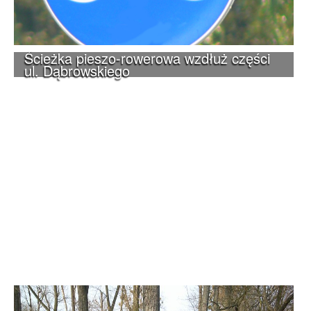
Ścieżka pieszo-rowerowa wzdłuż części
ul. Dąbrowskiego