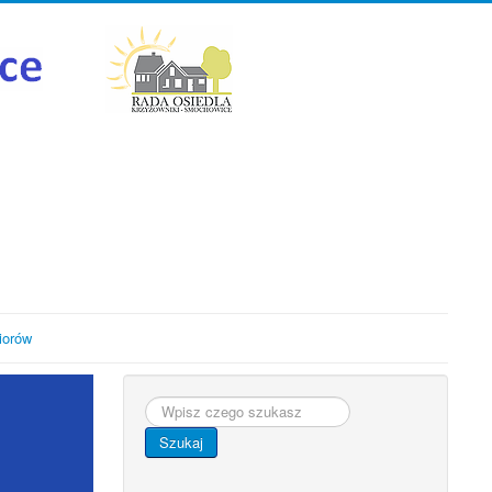
iorów
Szukaj...
Szukaj