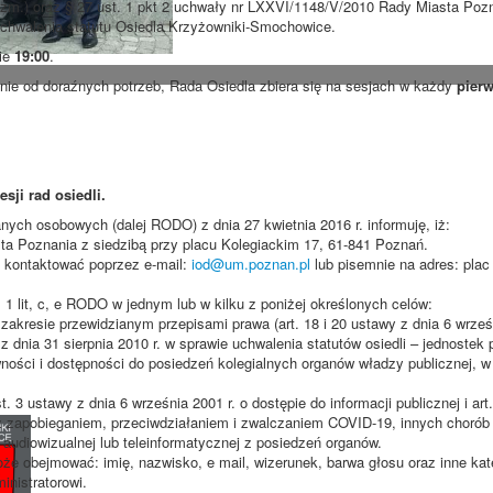
z zm.) oraz § 27 ust. 1 pkt 2 uchwały nr LXXVI/1148/V/2010 Rady Miasta Pozn
 uchwalenia statutu Osiedla Krzyżowniki-Smochowice.
nie
19:00
.
ie od doraźnych potrzeb, Rada Osiedla zbiera się na sesjach w każdy
pierw
ji rad osiedli.
danych osobowych (dalej RODO) z dnia 27 kwietnia 2016 r. informuję, iż:
a Poznania z siedzibą przy placu Kolegiackim 17, 61-841 Poznań.
 kontaktować poprzez e-mail:
iod@um.poznan.pl
lub pisemnie na adres: plac 
 1 lit, c, e RODO w jednym lub w kilku z poniżej określonych celów:
akresie przewidzianym przepisami prawa (art. 18 i 20 ustawy z dnia 6 wrześn
z dnia 31 sierpnia 2010 r. w sprawie uchwalenia statutów osiedli – jednoste
ości i dostępności do posiedzeń kolegialnych organów władzy publicznej, w
. 3 ustawy z dnia 6 września 2001 r. o dostępie do informacji publicznej i art
z zapobieganiem, przeciwdziałaniem i zwalczaniem COVID-19, innych choró
audiowizualnej lub teleinformatycznej z posiedzeń organów.
e obejmować: imię, nazwisko, e mail, wizerunek, barwa głosu oraz inne kat
inistratorowi.