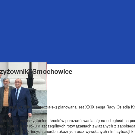
rzyżowniki-Smochowice
kwietnia 2021 roku (poniedziałek) planowana jest XXIX sesja Rady Osiedla K
e zdalnym z wykorzystaniem środków porozumiewania się na odległość na pod
dnia 2 marca 2020 roku o szczególnych rozwiązaniach związanych z zapobieg
zaniem COVID-19, innych chorób zakaźnych oraz wywołanych nimi sytuacji 