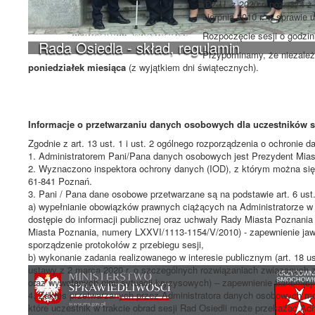
(Dz.U. z 2020 r. poz. 374 
sierpnia 2010 r. w sprawie
Rozpoczęcie sesji o godzi
Rada Osiedla - skład, regulamin
Przypominamy, że niezależn
poniedziałek miesiąca
(z wyjątkiem dni świątecznych).
Informacje o przetwarzaniu danych osobowych dla uczestników ses
Zgodnie z art. 13 ust. 1 i ust. 2 ogólnego rozporządzenia o ochronie 
1. Administratorem Pani/Pana danych osobowych jest Prezydent Miast
2. Wyznaczono inspektora ochrony danych (IOD), z którym można się
61-841 Poznań.
3. Pani / Pana dane osobowe przetwarzane są na podstawie art. 6 ust.
a) wypełnianie obowiązków prawnych ciążących na Administratorze w z
dostępie do informacji publicznej oraz uchwały Rady Miasta Poznania 
Miasta Poznania, numery LXXVI/1113-1154/V/2010) - zapewnienie jawn
sporządzenie protokołów z przebiegu sesji,
b) wykonanie zadania realizowanego w interesie publicznym (art. 18 ust
ustawy z 2 marca 2020 r. o szczególnych rozwiązaniach związanych 
oraz wywołanych nimi sytuacji kryzysowych) – zapewnienie transmisji 
4. Zakres przetwarzanych przez Administratora danych osobowych moż
które uczestnik w trakcie obrad sesji Rad Osiedli może przekazać Adm