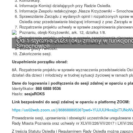
Komunikaty.
Informacje Komisji działających przy Radzie Osiedla.
Informacje Zespołu redakcyjnego „Nasze Krzyżowniki – Smochow
Sprawozdanie Zarządu z wydanych opinii i rozpatrzonych spraw 
Osiedla oraz przedstawianie bieżącej informacji z prac Zarządu 
Rozpatrzenie projektu uchwały w sprawie zaopiniowania planowane
Poznaniu, obręb Krzyżowniki, ark. 12, działka 1/8.
Rozpatrzenie projektu uchwały w sprawie zaopiniowania planowane
Od 1 stycznia 2023 roku zmiany w funkcjono
Poznaniu, obręb Krzyżowniki, ark. 12, działka 1/15.
Smochowice
Wolne głosy i wnioski.
Zakończenie sesji.
Uzupełnienie porządku obrad:
8A. Rozpatrzenie projektu w sprawie wyznaczenia przedstawiciela Osie
działań dla dzieci i młodzieży w trudnej sytuacji życiowej w ramach
Dane do logowania i podłączenia do sesji zdalnej w oparciu o p
Identyfikator:
868 6888 9536
Hasło:
sesjaROKS
Link bezpośredni do sesji zdalnej w oparciu o platformę ZOOM:
https://us02web.zoom.us/j/86868889536?pwd=YUJUUHkra2pITUNo
Prowadzenie sesji, uprawnienia i obowiązki uczestników uregulowan
Rady Miasta Poznania oraz uchwały nr XLVIII/226/VII/2017 i LXIV/2
Z treścią Statutu Osiedla i Regulaminem Rady Osiedla można zapozna