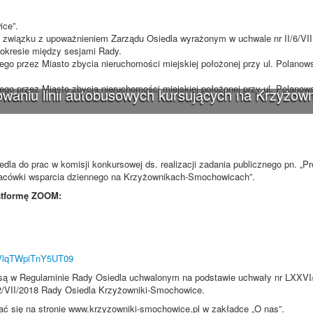
ice”.
w związku z upoważnieniem Zarządu Osiedla wyrażonym w uchwale nr II/6/VI
w okresie między sesjami Rady.
go przez Miasto zbycia nieruchomości miejskiej położonej przy ul. Polanows
go przez Miasto zbycia nieruchomości miejskiej położonej przy ul. Polanows
waniu linii autobusowych kursujących na Krzyżown
dla do prac w komisji konkursowej ds. realizacji zadania publicznego pn. „P
 placówki wsparcia dziennego na Krzyżownikach-Smochowicach”.
latformę ZOOM:
NVlqTWpiTnY5UT09
e są w Regulaminie Rady Osiedla uchwalonym na podstawie uchwały nr LXXV
92/VII/2018 Rady Osiedla Krzyżowniki-Smochowice.
ć się na stronie www.krzyzowniki-smochowice.pl w zakładce „O nas”.