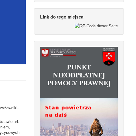
Link do tego miejsca
rzyżowniki-
stawie art.
aniem,
kryzysowych