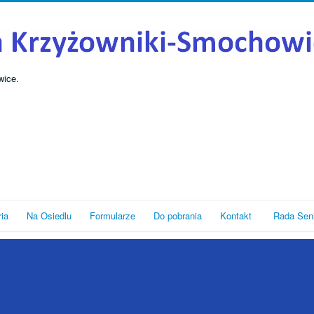
wice.
ria
Na Osiedlu
Formularze
Do pobrania
Kontakt
Rada Sen