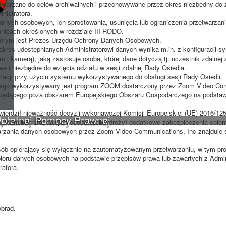
zetwarzane do celów archiwalnych i przechowywane przez okres niezbędny do 
nistratora.
anych osobowych, ich sprostowania, usunięcia lub ograniczenia przetwarzan
anicach określonych w rozdziale III RODO.
którym jest Prezes Urzędu Ochrony Danych Osobowych.
kres udostępnianych Administratorowi danych wynika m.in. z konfiguracji s
i kamerą), jaką zastosuje osoba, której dane dotyczą tj. uczestnik zdalnej s
 i niezbędne do wzięcia udziału w sesji zdalnej Rady Osiedla.
ormacji przy użyciu systemu wykorzystywanego do obsługi sesji Rady Osiedli.
órego wykorzystywany jest program ZOOM dostarczony przez Zoom Video Co
będącego poza obszarem Europejskiego Obszaru Gospodarczego na podstawie
stwierdził nieważność decyzji wykonawczej Komisji Europejskiej (UE) 2016/12
dpłatnej Pomocy Prawnej.
, Administrator danych osobowych wdrożył dodatkowe zabezpieczenia celem
warzania danych osobowych przez Zoom Video Communications, Inc znajduje s
ób opierający się wyłącznie na zautomatyzowanym przetwarzaniu, w tym prof
ioru danych osobowych na podstawie przepisów prawa lub zawartych z Admi
atora.
obrad.