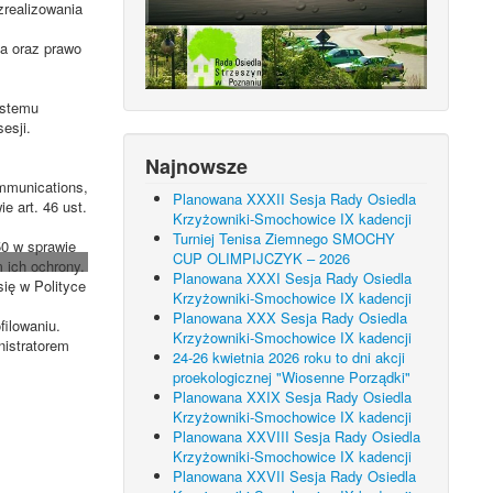
zrealizowania
ia oraz prawo
ystemu
esji.
Najnowsze
mmunications,
Planowana XXXII Sesja Rady Osiedla
 art. 46 ust.
Krzyżowniki-Smochowice IX kadencji
Turniej Tenisa Ziemnego SMOCHY
50 w sprawie
CUP OLIMPIJCZYK – 2026
 ich ochrony.
Planowana XXXI Sesja Rady Osiedla
ię w Polityce
Krzyżowniki-Smochowice IX kadencji
Planowana XXX Sesja Rady Osiedla
ilowaniu.
Krzyżowniki-Smochowice IX kadencji
nistratorem
24-26 kwietnia 2026 roku to dni akcji
proekologicznej "Wiosenne Porządki"
Planowana XXIX Sesja Rady Osiedla
Krzyżowniki-Smochowice IX kadencji
Planowana XXVIII Sesja Rady Osiedla
Krzyżowniki-Smochowice IX kadencji
Planowana XXVII Sesja Rady Osiedla