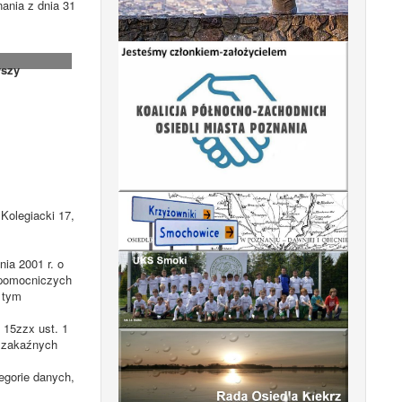
ania z dnia 31
szy
Kolegiacki 17,
ia 2001 r. o
k pomocniczych
 tym
. 15zzx ust. 1
b zakaźnych
egorie danych,