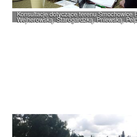
Konsultacje dotyczące terenu Smochowice P
Wejherowską, Starogardzką, Pniewską, Pelp