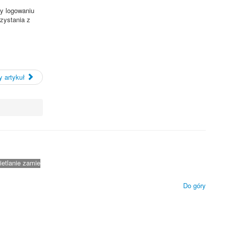
zy logowaniu
rzystania z
 artykuł
 technologii.
ietlanie zamieszczonych materiałów.
Do góry