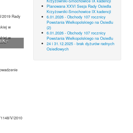
Krzyżowniki-Smochowice IX kadencji
Planowana XXVI Sesja Rady Osiedla
Krzyżowniki-Smochowice IX kadencji
II/2019 Rady
6.01.2026 - Obchody 107 rocznicy
Powstania Wielkopolskiego na Osiedlu
kiej w
(2)
6.01.2026 - Obchody 107 rocznicy
kiej w
Powstania Wielkopolskiego na Osiedlu
iki-
24 i 31.12.2025 - brak dyżurów radnych
Osiedlowych
rowadzenie
I/1148/V/2010