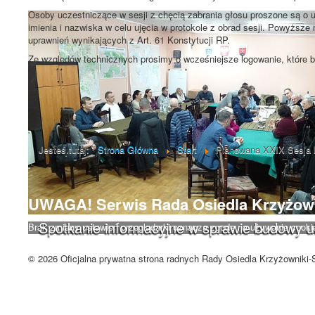
Osoby uczestniczące w sesji z chęcią zabrania głosu proszone są o 
imienia i nazwiska w celu ujęcia w protokole z obrad sesji. Powyższe
uprawnień wynikających z Art. 61 Konstytucji RP.
Ze wzgledów technicznych prosimy o wcześniejsze logowanie, które b
Poprzedni artykuł
Jesteś tutaj:
Strona Główna
Start
Planowana XXIX Sesja 
UWAGA! Serwis Rada Osiedla Krzyżown
Spotkanie informacyjne w sprawie budowy 
Brak zmiany ustawień przeglądarki oznacza zgodę na używanie cookie
Zrozumiałem
© 2026 Oficjalna prywatna strona radnych Rady Osiedla Krzyżowniki