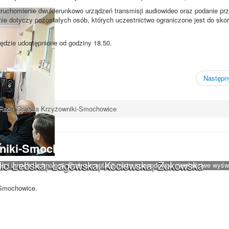
uruchomienie dwukierunkowo urządzeń transmisji audiowideo oraz podanie pr
 nie dotyczy pozostałych osób, których uczestnictwo ograniczone jest do sko
ędzie udostępnione od godziny 18.50.
Następny
Rady Osiedla Krzyżowniki-Smochowice
iki-Smochowice używa cookies i podobnych
ulic Łebska, Łagowska, Kociewska, Żukowska
s i innych technologii. Brak akceptacji może spowodować niewłaściwe wyśw
-Smochowice.