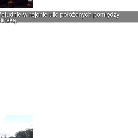
ołudnie w rejonie ulic położonych pomiędzy
lińską.