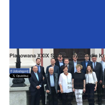
Planowana XXIX Sesja Rady Osiedla K
f
Udostępnij
Informujemy, że w dniu 12 
Smochowice.
Sesja odbędzie się w trybi
15zzx ust.1 i 2 ustawy z 
przeciwdziałaniem i zwalc