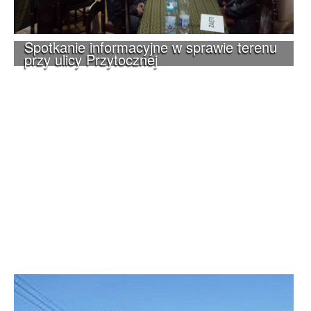
Spotkanie informacyjne w sprawie terenu
przy ulicy Przytocznej