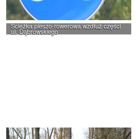
Ścieżka pieszo-rowerowa wzdłuż części
ul. Dąbrowskiego