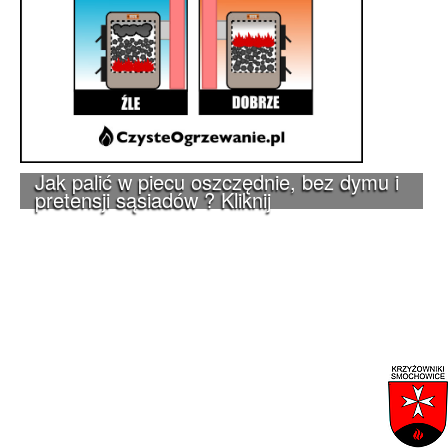
Jak palić w piecu oszczędnie, bez dymu i
pretensji sąsiadów ? Kliknij