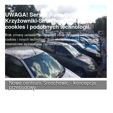
UWAGA! Serwis Rada Osiedla
Krzyżowniki-Smochowice używa
cookies i podobnych technologii.
Brak zmiany ustawień przeglądarki oznacza zgodę na używanie
cookies i innych technologii. Brak akceptacji może spowodować
niewłaściwe wyświetlanie zamieszczonych materiałów.
Zrozumiałem
© 2026 Oficjalna prywatna strona radnych Rady Osiedla
Do góry
Krzyżowniki-Smochowice.
Nowe centrum Smochowic - koncepcja
przebudowy