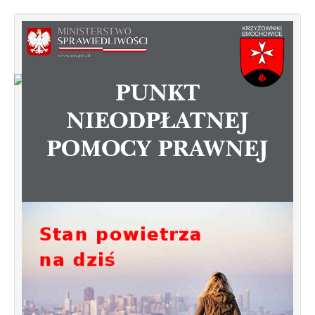
Od 1 stycznia 2023 roku zmiany w
funkcjonowaniu linii autobusowych
kursujących na Krzyżowniki-Smochowice