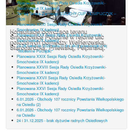
Planowana XXXII Sesja Rady Osiedla Krzyżowniki-
Smochowice IX kadencji
Turniej Tenisa Ziemnego SMOCHY CUP OLIMPIJCZYK –
2026
Planowana XXXI Sesja Rady Osiedla Krzyżowniki-
Konsultacje dotyczące terenu
Smochowice IX kadencji
Smochowice Południe w rejonie ulic
Planowana XXX Sesja Rady Osiedla Krzyżowniki-
położonych pomiędzy Wejherowską,
Smochowice IX kadencji
Starogardzką, Pniewską, Pelplińską.
24-26 kwietnia 2026 roku to dni akcji proekologicznej
"Wiosenne Porządki"
Planowana XXIX Sesja Rady Osiedla Krzyżowniki-
Smochowice IX kadencji
Planowana XXVIII Sesja Rady Osiedla Krzyżowniki-
Smochowice IX kadencji
Planowana XXVII Sesja Rady Osiedla Krzyżowniki-
Smochowice IX kadencji
Planowana XXVI Sesja Rady Osiedla Krzyżowniki-
Smochowice IX kadencji
6.01.2026 - Obchody 107 rocznicy Powstania Wielkopolskiego
na Osiedlu (2)
6.01.2026 - Obchody 107 rocznicy Powstania Wielkopolskiego
na Osiedlu
24 i 31.12.2025 - brak dyżurów radnych Osiedlowych