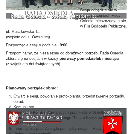
Smochowice.
Sesja odbędzie się w
Rada Osiedla - skład, regulamin
pomieszczeniach Rady
Osiedla mieszczących się
w Filii Biblioteki Publicznej,
ul. Muszkowska 1a
(wejście od ul. Ownickiej).
Rozpoczęcie sesji o godzinie
19:00
.
Przypominamy, że niezależnie od doraźnych potrzeb, Rada Osiedla
zbiera się na sesjach w każdy
pierwszy poniedziałek miesiąca
(z wyjątkiem dni świątecznych).
Planowany porządek obrad:
Otwarcie sesji, powołanie protokolanta, przedstawienie porządku
obrad.
Komunikaty.
Informacje Komisji działających przy Radzie Osiedla.
Informacje Zespołu redakcyjnego "Nasze Krzyżowniki -
Smochowice".
Informacje z prac Zarządu pomiędzy sesjami Rady
Wolne głosy i wnioski.