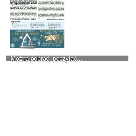
Można pobrać, poczytać...