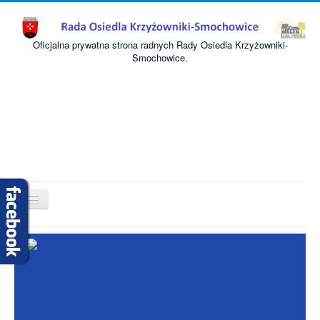
Oficjalna prywatna strona radnych Rady Osiedla Krzyżowniki-
Smochowice.
Przełącz
nawigację
Start
O nas
Informacje
Komisje