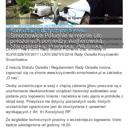
Identyfikator:
884 2659 7542
Hasło:
sesjaROKS
Link bezpośredni do sesji zdalnej w oparciu o platformę ZOOM:
https://us02web.zoom.us/j/88426597542?
Konsultacje dotyczące terenu
pwd=U1VCejdlRjBMK1N0YkkyMmMvdSs4Zz09
Smochowice Południe w rejonie ulic
Prowadzenie sesji, uprawnienia i obowiązki uczestników uregulowane
położonych pomiędzy Wejherowską,
są w Regulaminie Rady Osiedla uchwalonym na podstawie uchwały nr
Starogardzką, Pniewską, Pelplińską.
LXXVI/1148/V/2010 Rady Miasta Poznania oraz uchwały nr
XLVIII/226/VII/2017 i LXIV/292/VII/2018 Rady Osiedla Krzyżowniki-
Smochowice.
Z treścią Statutu Osiedla i Regulaminem Rady Osiedla można
zapoznać się na stronie www.krzyzowniki-smochowice.pl w zakładce
„O nas”.
Osoby uczestniczące w sesji z chęcią zabrania głosu proszone są o
uruchomienie dwukierunkowo urządzeń transmisji audiowideo oraz
podanie przy logowaniu imienia i nazwiska w celu ujęcia w protokole z
obrad sesji. Powyższe nie dotyczy pozostałych osób, których
uczestnictwo ograniczone jest do skorzystania z uprawnień
wynikających z Art. 61 Konstytucji RP.
Ze wzgledów technicznych prosimy o wcześniejsze logowanie, które
będzie udostępnione od godziny 18.50.