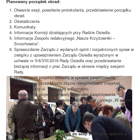
Planowany porządek obrad:
Otwarcie sesji, powołanie protokolanta, przedstawienie porządku
obrad.
Oświadczenia.
Komunikaty.
Informacje Komisji działających przy Radzie Osiedla.
Informacje Zespołu redakcyjnego „Nasze Krzyżowniki –
Smochowice”.
Sprawozdanie Zarządu z wydanych opinii i rozpatrzonych spraw w
związku z upoważnieniem Zarządu Osiedla wyrażonym w
uchwale nr II/6/VIII/2019 Rady Osiedla oraz przedstawianie
bieżącej informacji z prac Zarządu w okresie między sesjami
Rady.
Rozpatrzenie projektu uchwały w sprawie zaopiniowania
planowanego przez Miasto zbycia nieruchomości miejskiej
położonej przy ul. Wolińskiej w Poznaniu.
Rozpatrzenie projektu uchwały w sprawie zaopiniowania
miejscowego planu zagospodarowania przestrzennego „W rejonie
ulic Starogardzkiej i Pelplińskiej” w Poznaniu
Wolne głosy i wnioski.
Zakończenie sesji.
Dane do logowania i podłączenia do sesji zdalnej w oparciu o
platformę ZOOM: