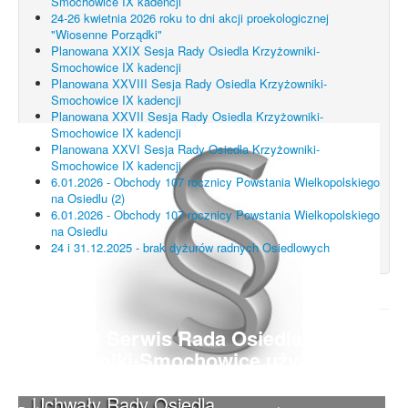
Smochowice IX kadencji
24-26 kwietnia 2026 roku to dni akcji proekologicznej
"Wiosenne Porządki"
Planowana XXIX Sesja Rady Osiedla Krzyżowniki-
Smochowice IX kadencji
Planowana XXVIII Sesja Rady Osiedla Krzyżowniki-
Smochowice IX kadencji
Planowana XXVII Sesja Rady Osiedla Krzyżowniki-
Smochowice IX kadencji
Planowana XXVI Sesja Rady Osiedla Krzyżowniki-
Smochowice IX kadencji
6.01.2026 - Obchody 107 rocznicy Powstania Wielkopolskiego
na Osiedlu (2)
6.01.2026 - Obchody 107 rocznicy Powstania Wielkopolskiego
na Osiedlu
24 i 31.12.2025 - brak dyżurów radnych Osiedlowych
UWAGA! Serwis Rada Osiedla
Krzyżowniki-Smochowice używa
cookies i podobnych technologii.
Uchwały Rady Osiedla