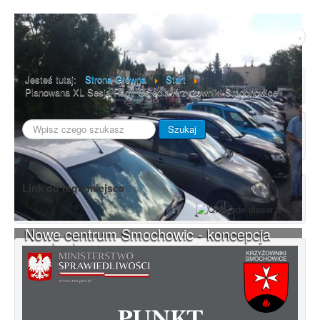
Poprzedni artykuł
Następny artykuł
Jesteś tutaj:
Strona Główna
Start
Planowana XL Sesja Rady Osiedla Krzyżowniki-Smochowice
Szukaj...
Szukaj
Link do tego miejsca
Nowe centrum Smochowic - koncepcja
przebudowy