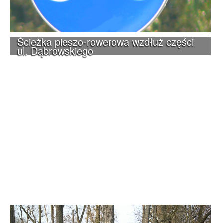
Ścieżka pieszo-rowerowa wzdłuż części
ul. Dąbrowskiego