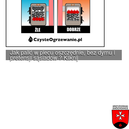
Jak palić w piecu oszczędnie, bez dymu i
pretensji sąsiadów ? Kliknij