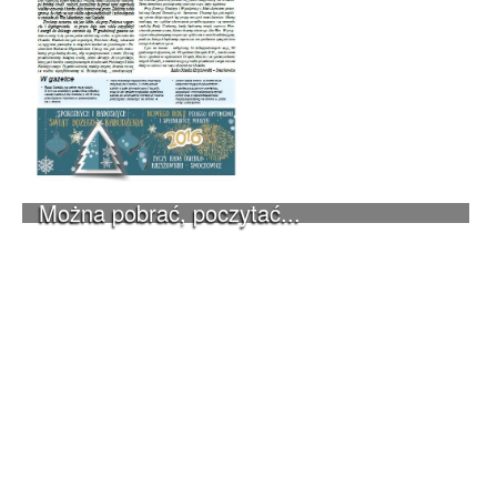
Można pobrać, poczytać...