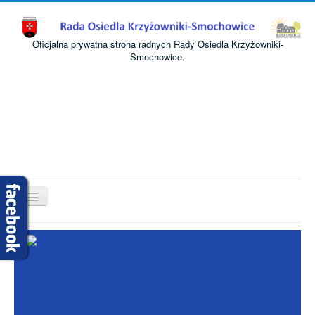
Oficjalna prywatna strona radnych Rady Osiedla Krzyżowniki-
Smochowice.
Przełącz
nawigację
Start
O nas
Informacje
Komisje