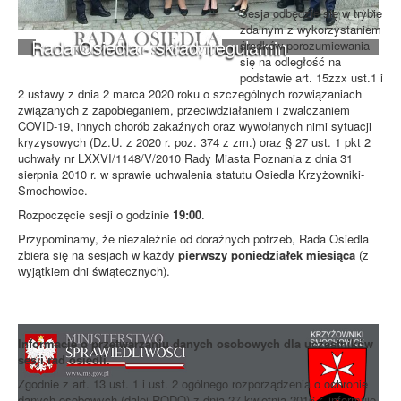
Sesja odbędzie się w trybie
zdalnym z wykorzystaniem
Rada Osiedla - skład, regulamin
środków porozumiewania
się na odległość na
podstawie art. 15zzx ust.1 i
2 ustawy z dnia 2 marca 2020 roku o szczególnych rozwiązaniach
związanych z zapobieganiem, przeciwdziałaniem i zwalczaniem
COVID-19, innych chorób zakaźnych oraz wywołanych nimi sytuacji
kryzysowych (Dz.U. z 2020 r. poz. 374 z zm.) oraz § 27 ust. 1 pkt 2
uchwały nr LXXVI/1148/V/2010 Rady Miasta Poznania z dnia 31
sierpnia 2010 r. w sprawie uchwalenia statutu Osiedla Krzyżowniki-
Smochowice.
Rozpoczęcie sesji o godzinie
19:00
.
Przypominamy, że niezależnie od doraźnych potrzeb, Rada Osiedla
zbiera się na sesjach w każdy
pierwszy poniedziałek miesiąca
(z
wyjątkiem dni świątecznych).
Informacje o przetwarzaniu danych osobowych dla uczestników
sesji rad osiedli.
Zgodnie z art. 13 ust. 1 i ust. 2 ogólnego rozporządzenia o ochronie
danych osobowych (dalej RODO) z dnia 27 kwietnia 2016 r. informuję,