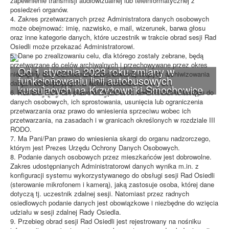
zapewnienie transmisji audiowizualnej lub teleinformatycznej z
posiedzeń organów.
4. Zakres przetwarzanych przez Administratora danych osobowych
może obejmować: imię, nazwisko, e mail, wizerunek, barwa głosu
oraz inne kategorie danych, które uczestnik w trakcie obrad sesji Rad
Osiedli może przekazać Administratorowi.
5. Dane po zrealizowaniu celu, dla którego zostały zebrane, będą
przetwarzane do celów archiwalnych i przechowywane przez okres
Od 1 stycznia 2023 roku zmiany w
niezbędny do zrealizowania przepisów dotyczących archiwizowania
funkcjonowaniu linii autobusowych
danych obowiązujących u Administratora.
kursujących na Krzyżowniki-Smochowice
6. Posiada Pani/Pan prawo do żądania od Administratora dostępu do
danych osobowych, ich sprostowania, usunięcia lub ograniczenia
przetwarzania oraz prawo do wniesienia sprzeciwu wobec ich
przetwarzania, na zasadach i w granicach określonych w rozdziale III
RODO.
7. Ma Pani/Pan prawo do wniesienia skargi do organu nadzorczego,
którym jest Prezes Urzędu Ochrony Danych Osobowych.
8. Podanie danych osobowych przez mieszkańców jest dobrowolne.
Zakres udostępnianych Administratorowi danych wynika m.in. z
konfiguracji systemu wykorzystywanego do obsługi sesji Rad Osiedli
(sterowanie mikrofonem i kamerą), jaką zastosuje osoba, której dane
dotyczą tj. uczestnik zdalnej sesji. Natomiast przez radnych
osiedlowych podanie danych jest obowiązkowe i niezbędne do wzięcia
udziału w sesji zdalnej Rady Osiedla.
9. Przebieg obrad sesji Rad Osiedli jest rejestrowany na nośniku