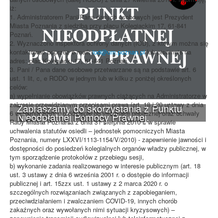
iż:
1. Administratorem Pani/Pana danych osobowych jest Prezydent
Miasta Poznania z siedzibą przy placu Kolegiackim 17, 61-841
Poznań.
2. Wyznaczono inspektora ochrony danych (IOD), z którym można się
kontaktować poprzez e-mail:
iod@um.poznan.pl
lub pisemnie na
adres: plac Kolegiacki 17, 61-841 Poznań.
3. Pani / Pana dane osobowe przetwarzane są na podstawie art. 6
ust. 1 lit, c, e RODO w jednym lub w kilku z poniżej określonych
celów:
a) wypełnianie obowiązków prawnych ciążących na Administratorze w
zakresie przewidzianym przepisami prawa (art. 18 i 20 ustawy z dnia
Zapraszamy do skorzystania z Punktu
6 września 2001 r. o dostępie do informacji publicznej oraz uchwały
Nieodpłatnej Pomocy Prawnej.
Rady Miasta Poznania z dnia 31 sierpnia 2010 r. w sprawie
uchwalenia statutów osiedli – jednostek pomocniczych Miasta
Poznania, numery LXXVI/1113-1154/V/2010) - zapewnienie jawności i
dostępności do posiedzeń kolegialnych organów władzy publicznej, w
tym sporządzenie protokołów z przebiegu sesji,
b) wykonanie zadania realizowanego w interesie publicznym (art. 18
ust. 3 ustawy z dnia 6 września 2001 r. o dostępie do informacji
publicznej i art. 15zzx ust. 1 ustawy z 2 marca 2020 r. o
szczególnych rozwiązaniach związanych z zapobieganiem,
przeciwdziałaniem i zwalczaniem COVID-19, innych chorób
zakaźnych oraz wywołanych nimi sytuacji kryzysowych) –