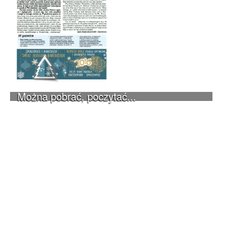
Można pobrać, poczytać...