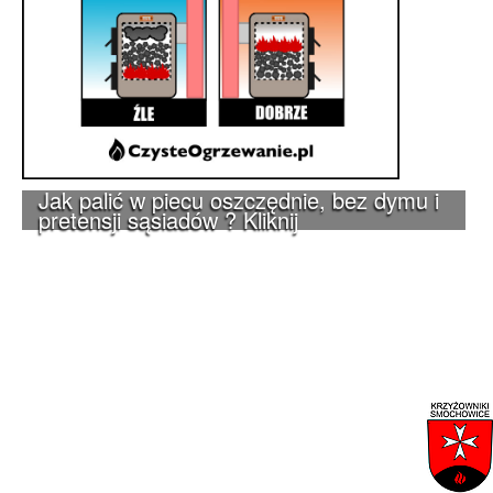
Jak palić w piecu oszczędnie, bez dymu i
pretensji sąsiadów ? Kliknij