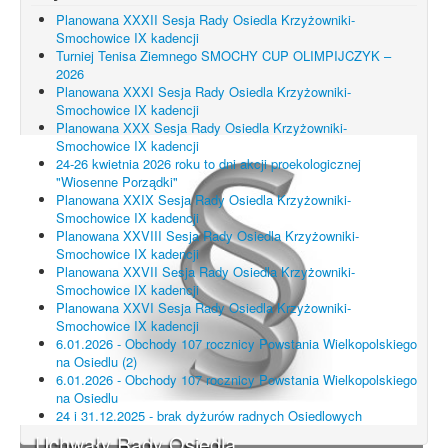
Planowana XXXII Sesja Rady Osiedla Krzyżowniki-
Smochowice IX kadencji
Turniej Tenisa Ziemnego SMOCHY CUP OLIMPIJCZYK –
2026
Planowana XXXI Sesja Rady Osiedla Krzyżowniki-
Smochowice IX kadencji
Planowana XXX Sesja Rady Osiedla Krzyżowniki-
Smochowice IX kadencji
24-26 kwietnia 2026 roku to dni akcji proekologicznej
"Wiosenne Porządki"
Planowana XXIX Sesja Rady Osiedla Krzyżowniki-
Smochowice IX kadencji
Planowana XXVIII Sesja Rady Osiedla Krzyżowniki-
Smochowice IX kadencji
Planowana XXVII Sesja Rady Osiedla Krzyżowniki-
Smochowice IX kadencji
Planowana XXVI Sesja Rady Osiedla Krzyżowniki-
Smochowice IX kadencji
6.01.2026 - Obchody 107 rocznicy Powstania Wielkopolskiego
na Osiedlu (2)
6.01.2026 - Obchody 107 rocznicy Powstania Wielkopolskiego
na Osiedlu
24 i 31.12.2025 - brak dyżurów radnych Osiedlowych
Uchwały Rady Osiedla