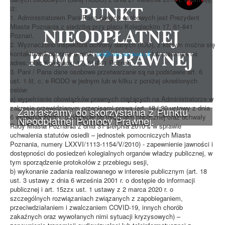
iż:
1. Administratorem Pani/Pana danych osobowych jest Prezydent
Miasta Poznania z siedzibą przy placu Kolegiackim 17, 61-841
Poznań.
2. Wyznaczono inspektora ochrony danych (IOD), z którym można się
kontaktować poprzez e-mail:
iod@um.poznan.pl
lub pisemnie na
adres: plac Kolegiacki 17, 61-841 Poznań.
3. Pani / Pana dane osobowe przetwarzane są na podstawie art. 6
ust. 1 lit, c, e RODO w jednym lub w kilku z poniżej określonych
celów:
a) wypełnianie obowiązków prawnych ciążących na Administratorze w
zakresie przewidzianym przepisami prawa (art. 18 i 20 ustawy z dnia
Zapraszamy do skorzystania z Punktu
6 września 2001 r. o dostępie do informacji publicznej oraz uchwały
Nieodpłatnej Pomocy Prawnej.
Rady Miasta Poznania z dnia 31 sierpnia 2010 r. w sprawie
uchwalenia statutów osiedli – jednostek pomocniczych Miasta
Poznania, numery LXXVI/1113-1154/V/2010) - zapewnienie jawności i
dostępności do posiedzeń kolegialnych organów władzy publicznej, w
tym sporządzenie protokołów z przebiegu sesji,
b) wykonanie zadania realizowanego w interesie publicznym (art. 18
ust. 3 ustawy z dnia 6 września 2001 r. o dostępie do informacji
publicznej i art. 15zzx ust. 1 ustawy z 2 marca 2020 r. o
szczególnych rozwiązaniach związanych z zapobieganiem,
przeciwdziałaniem i zwalczaniem COVID-19, innych chorób
zakaźnych oraz wywołanych nimi sytuacji kryzysowych) –