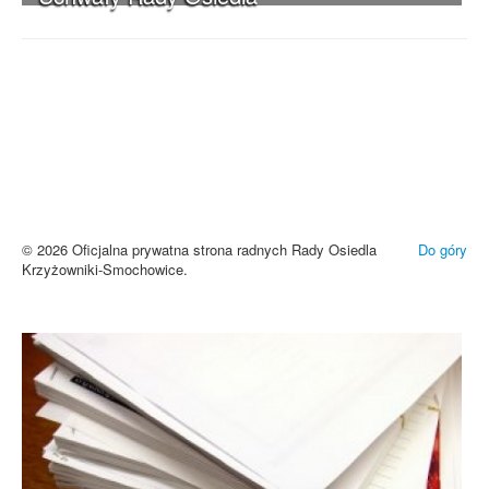
UWAGA! Serwis Rada Osiedla
Krzyżowniki-Smochowice używa
cookies i podobnych technologii.
Brak zmiany ustawień przeglądarki oznacza zgodę na używanie
cookies i innych technologii. Brak akceptacji może spowodować
niewłaściwe wyświetlanie zamieszczonych materiałów.
Zrozumiałem
© 2026 Oficjalna prywatna strona radnych Rady Osiedla
Do góry
Krzyżowniki-Smochowice.