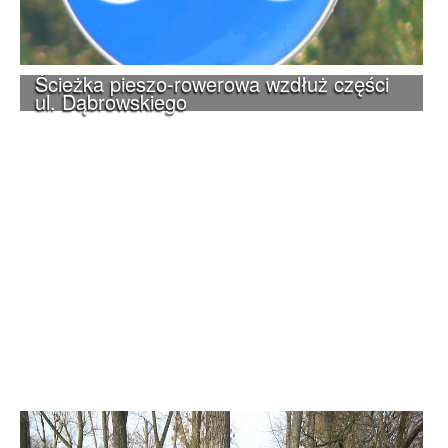
Ścieżka pieszo-rowerowa wzdłuż części
ul. Dąbrowskiego