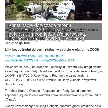
2022 rok, ujętych w planie finansowym Zespołu Szkolno-
Przedszkolnego nr 14.
9B. Rozpatrzenie projektu uchwały w sprawie wniosku do Wydziału
Oświaty o dokonanie zmiany w planie finansowym na 2022 rok.
Konsultacje dotyczące terenu
Smochowice Południe w rejonie ulic
Dane do logowania i podłączenia do sesji zdalnej w oparciu o
położonych pomiędzy Wejherowską,
platformę ZOOM:
Starogardzką, Pniewską, Pelplińską.
Identyfikator:
876 8837 9852
Hasło:
sesjaROKS
Link bezpośredni do sesji zdalnej w oparciu o platformę ZOOM:
https://us02web.zoom.us/j/87688379852?
pwd=NGhkNnY4YWJISnFkcUpCVC9oeGVYUT09
Prowadzenie sesji, uprawnienia i obowiązki uczestników uregulowane
są w Regulaminie Rady Osiedla uchwalonym na podstawie uchwały nr
LXXVI/1148/V/2010 Rady Miasta Poznania oraz uchwały nr
XLVIII/226/VII/2017 i LXIV/292/VII/2018 Rady Osiedla Krzyżowniki-
Smochowice.
Z treścią Statutu Osiedla i Regulaminem Rady Osiedla można
zapoznać się na stronie www.krzyzowniki-smochowice.pl w zakładce
„O nas”.
Osoby uczestniczące w sesji z chęcią zabrania głosu proszone są o