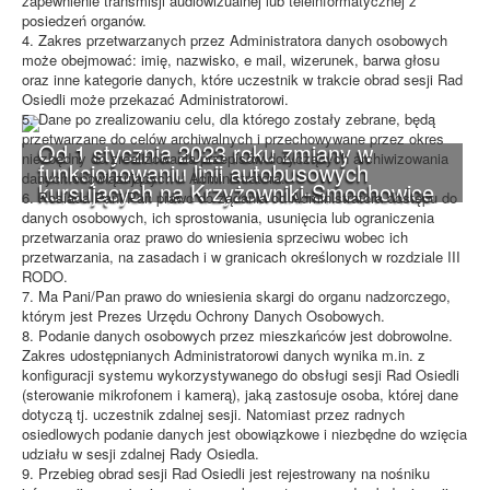
zapewnienie transmisji audiowizualnej lub teleinformatycznej z
posiedzeń organów.
4. Zakres przetwarzanych przez Administratora danych osobowych
może obejmować: imię, nazwisko, e mail, wizerunek, barwa głosu
oraz inne kategorie danych, które uczestnik w trakcie obrad sesji Rad
Osiedli może przekazać Administratorowi.
5. Dane po zrealizowaniu celu, dla którego zostały zebrane, będą
przetwarzane do celów archiwalnych i przechowywane przez okres
Od 1 stycznia 2023 roku zmiany w
niezbędny do zrealizowania przepisów dotyczących archiwizowania
funkcjonowaniu linii autobusowych
danych obowiązujących u Administratora.
kursujących na Krzyżowniki-Smochowice
6. Posiada Pani/Pan prawo do żądania od Administratora dostępu do
danych osobowych, ich sprostowania, usunięcia lub ograniczenia
przetwarzania oraz prawo do wniesienia sprzeciwu wobec ich
przetwarzania, na zasadach i w granicach określonych w rozdziale III
RODO.
7. Ma Pani/Pan prawo do wniesienia skargi do organu nadzorczego,
którym jest Prezes Urzędu Ochrony Danych Osobowych.
8. Podanie danych osobowych przez mieszkańców jest dobrowolne.
Zakres udostępnianych Administratorowi danych wynika m.in. z
konfiguracji systemu wykorzystywanego do obsługi sesji Rad Osiedli
(sterowanie mikrofonem i kamerą), jaką zastosuje osoba, której dane
dotyczą tj. uczestnik zdalnej sesji. Natomiast przez radnych
osiedlowych podanie danych jest obowiązkowe i niezbędne do wzięcia
udziału w sesji zdalnej Rady Osiedla.
9. Przebieg obrad sesji Rad Osiedli jest rejestrowany na nośniku