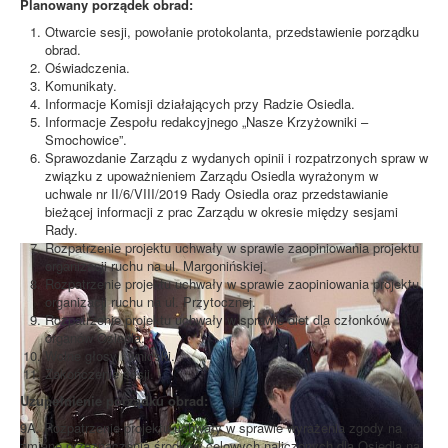
Planowany porządek obrad:
Otwarcie sesji, powołanie protokolanta, przedstawienie porządku
obrad.
Oświadczenia.
Komunikaty.
Informacje Komisji działających przy Radzie Osiedla.
Informacje Zespołu redakcyjnego „Nasze Krzyżowniki –
Smochowice”.
Sprawozdanie Zarządu z wydanych opinii i rozpatrzonych spraw w
związku z upoważnieniem Zarządu Osiedla wyrażonym w
uchwale nr II/6/VIII/2019 Rady Osiedla oraz przedstawianie
bieżącej informacji z prac Zarządu w okresie między sesjami
Rady.
Rozpatrzenie projektu uchwały w sprawie zaopiniowania projektu
organizacji ruchu na ul. Margonińskiej.
Rozpatrzenie projektu uchwały w sprawie zaopiniowania projektu
organizacji ruchu na ul. Przytocznej.
Rozpatrzenie projektu uchwały w sprawie diet dla członków
organów Osiedla.
Wolne głosy i wnioski.
Zakończenie sesji.
Uzupełnienie porządku obrad:
9A. Rozpatrzenie projektu uchwały w sprawie wyrażenia zgody na
zmianę przeznaczenia środków celowych naliczonych dla Osiedla na