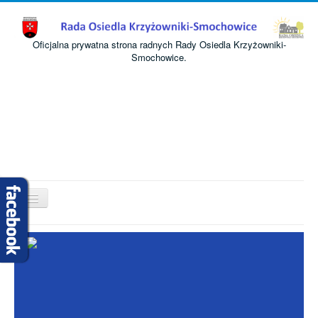
Oficjalna prywatna strona radnych Rady Osiedla Krzyżowniki-
Smochowice.
Przełącz
nawigację
Start
O nas
Informacje
Komisje