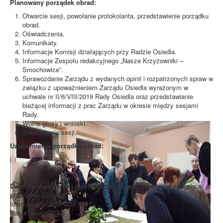
Planowany porządek obrad:
Otwarcie sesji, powołanie protokolanta, przedstawienie porządku
obrad.
Oświadczenia.
Komunikaty.
Informacje Komisji działających przy Radzie Osiedla.
Informacje Zespołu redakcyjnego „Nasze Krzyżowniki –
Smochowice”.
Sprawozdanie Zarządu z wydanych opinii i rozpatrzonych spraw w
związku z upoważnieniem Zarządu Osiedla wyrażonym w
uchwale nr II/6/VIII/2019 Rady Osiedla oraz przedstawianie
bieżącej informacji z prac Zarządu w okresie między sesjami
Rady.
Wolne głosy i wnioski.
Zakończenie sesji.
Uzupełnienie porządku obrad:
(-)
Dane do logowania i podłączenia do sesji zdalnej w oparciu o
platformę ZOOM:
Identyfikator:
853 4851 9911
Hasło:
sesjaROKS