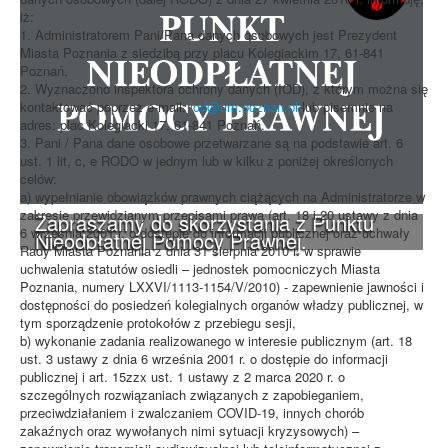
iż:
1. Administratorem Pani/Pana danych osobowych jest Prezydent
Miasta Poznania z siedzibą przy placu Kolegiackim 17, 61-841
Poznań.
2. Wyznaczono inspektora ochrony danych (IOD), z którym można się
kontaktować poprzez e-mail:
iod@um.poznan.pl
lub pisemnie na
adres: plac Kolegiacki 17, 61-841 Poznań.
3. Pani / Pana dane osobowe przetwarzane są na podstawie art. 6
ust. 1 lit, c, e RODO w jednym lub w kilku z poniżej określonych
celów:
a) wypełnianie obowiązków prawnych ciążących na Administratorze w
zakresie przewidzianym przepisami prawa (art. 18 i 20 ustawy z dnia
Zapraszamy do skorzystania z Punktu
6 września 2001 r. o dostępie do informacji publicznej oraz uchwały
Nieodpłatnej Pomocy Prawnej.
Rady Miasta Poznania z dnia 31 sierpnia 2010 r. w sprawie
uchwalenia statutów osiedli – jednostek pomocniczych Miasta
Poznania, numery LXXVI/1113-1154/V/2010) - zapewnienie jawności i
dostępności do posiedzeń kolegialnych organów władzy publicznej, w
tym sporządzenie protokołów z przebiegu sesji,
b) wykonanie zadania realizowanego w interesie publicznym (art. 18
ust. 3 ustawy z dnia 6 września 2001 r. o dostępie do informacji
publicznej i art. 15zzx ust. 1 ustawy z 2 marca 2020 r. o
szczególnych rozwiązaniach związanych z zapobieganiem,
przeciwdziałaniem i zwalczaniem COVID-19, innych chorób
zakaźnych oraz wywołanych nimi sytuacji kryzysowych) –