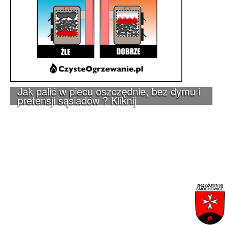
Jak palić w piecu oszczędnie, bez dymu i
pretensji sąsiadów ? Kliknij