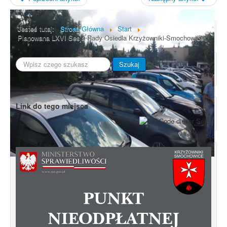
Jesteś tutaj:
Strona Główna
Start
Planowana LXVI Sesja Rady Osiedla Krzyżowniki-Smochowice
Szukaj...
Szukaj
Link do tego miejsca
Nowe centrum Smochowic - koncepcja
przebudowy