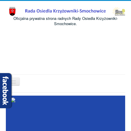
Oficjalna prywatna strona radnych Rady Osiedla Krzyżowniki-
Smochowice.
Przełącz
nawigację
Start
O nas
Informacje
Komisje