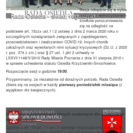
Smochowice.
Sesja odbędzie się w trybie
Rada Osiedla - skład, regulamin
zdalnym z wykorzystaniem
środków porozumiewania
się na odległość na
podstawie art. 15zzx ust.1 i 2 ustawy z dnia 2 marca 2020 roku o
szczególnych rozwiązaniach związanych z zapobieganiem,
przeciwdziałaniem i zwalczaniem COVID-19, innych chorób
zakaźnych oraz wywołanych nimi sytuacji kryzysowych (Dz.U. z 2020
r. poz. 374 z zm.) oraz § 27 ust. 1 pkt 2 uchwały nr
LXXVI/1148/V/2010 Rady Miasta Poznania z dnia 31 sierpnia 2010 r.
w sprawie uchwalenia statutu Osiedla Krzyżowniki-Smochowice.
Rozpoczęcie sesji o godzinie
19:00
.
Przypominamy, że niezależnie od doraźnych potrzeb, Rada Osiedla
zbiera się na sesjach w każdy
pierwszy poniedziałek miesiąca
(z
wyjątkiem dni świątecznych).
Informacje o przetwarzaniu danych osobowych dla uczestników
sesji rad osiedli.
Zgodnie z art. 13 ust. 1 i ust. 2 ogólnego rozporządzenia o ochronie
danych osobowych (dalej RODO) z dnia 27 kwietnia 2016 r. informuję,