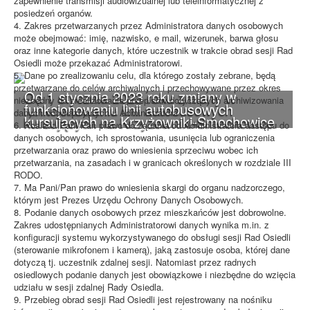
zapewnienie transmisji audiowizualnej lub teleinformatycznej z
posiedzeń organów.
4. Zakres przetwarzanych przez Administratora danych osobowych
może obejmować: imię, nazwisko, e mail, wizerunek, barwa głosu
oraz inne kategorie danych, które uczestnik w trakcie obrad sesji Rad
Osiedli może przekazać Administratorowi.
5. Dane po zrealizowaniu celu, dla którego zostały zebrane, będą
przetwarzane do celów archiwalnych i przechowywane przez okres
Od 1 stycznia 2023 roku zmiany w
niezbędny do zrealizowania przepisów dotyczących archiwizowania
funkcjonowaniu linii autobusowych
danych obowiązujących u Administratora.
kursujących na Krzyżowniki-Smochowice
6. Posiada Pani/Pan prawo do żądania od Administratora dostępu do
danych osobowych, ich sprostowania, usunięcia lub ograniczenia
przetwarzania oraz prawo do wniesienia sprzeciwu wobec ich
przetwarzania, na zasadach i w granicach określonych w rozdziale III
RODO.
7. Ma Pani/Pan prawo do wniesienia skargi do organu nadzorczego,
którym jest Prezes Urzędu Ochrony Danych Osobowych.
8. Podanie danych osobowych przez mieszkańców jest dobrowolne.
Zakres udostępnianych Administratorowi danych wynika m.in. z
konfiguracji systemu wykorzystywanego do obsługi sesji Rad Osiedli
(sterowanie mikrofonem i kamerą), jaką zastosuje osoba, której dane
dotyczą tj. uczestnik zdalnej sesji. Natomiast przez radnych
osiedlowych podanie danych jest obowiązkowe i niezbędne do wzięcia
udziału w sesji zdalnej Rady Osiedla.
9. Przebieg obrad sesji Rad Osiedli jest rejestrowany na nośniku