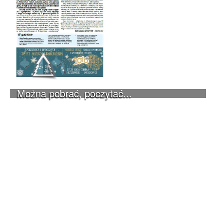
Można pobrać, poczytać...