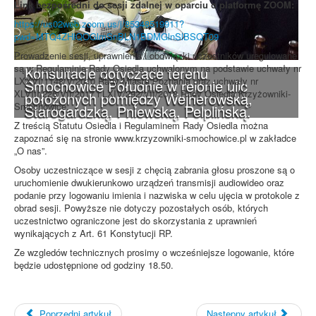
Link bezpośredni do sesji zdalnej w oparciu o platformę ZOOM:
https://us02web.zoom.us/j/85348519911?
pwd=MTQ4ZHlQOGlmSnBLN1BDMGlnSlBSQT09
Prowadzenie sesji, uprawnienia i obowiązki uczestników uregulowane
są w Regulaminie Rady Osiedla uchwalonym na podstawie uchwały nr
Konsultacje dotyczące terenu
LXXVI/1148/V/2010 Rady Miasta Poznania oraz uchwały nr
Smochowice Południe w rejonie ulic
XLVIII/226/VII/2017 i LXIV/292/VII/2018 Rady Osiedla Krzyżowniki-
położonych pomiędzy Wejherowską,
Smochowice.
Starogardzką, Pniewską, Pelplińską.
Z treścią Statutu Osiedla i Regulaminem Rady Osiedla można
zapoznać się na stronie www.krzyzowniki-smochowice.pl w zakładce
„O nas”.
Osoby uczestniczące w sesji z chęcią zabrania głosu proszone są o
uruchomienie dwukierunkowo urządzeń transmisji audiowideo oraz
podanie przy logowaniu imienia i nazwiska w celu ujęcia w protokole z
obrad sesji. Powyższe nie dotyczy pozostałych osób, których
uczestnictwo ograniczone jest do skorzystania z uprawnień
wynikających z Art. 61 Konstytucji RP.
Ze wzgledów technicznych prosimy o wcześniejsze logowanie, które
będzie udostępnione od godziny 18.50.
Poprzedni artykuł
Następny artykuł