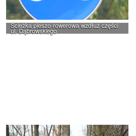
Ścieżka pieszo-rowerowa wzdłuż części
ul. Dąbrowskiego