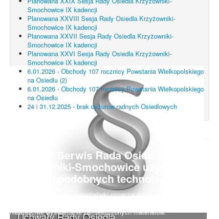
Planowana XXIX Sesja Rady Osiedla Krzyżowniki-
Smochowice IX kadencji
Planowana XXVIII Sesja Rady Osiedla Krzyżowniki-
Smochowice IX kadencji
Planowana XXVII Sesja Rady Osiedla Krzyżowniki-
Smochowice IX kadencji
Planowana XXVI Sesja Rady Osiedla Krzyżowniki-
Smochowice IX kadencji
6.01.2026 - Obchody 107 rocznicy Powstania Wielkopolskiego
na Osiedlu (2)
6.01.2026 - Obchody 107 rocznicy Powstania Wielkopolskiego
na Osiedlu
24 i 31.12.2025 - brak dyżurów radnych Osiedlowych
UWAGA! Serwis Rada Osiedla
Krzyżowniki-Smochowice używa
cookies i podobnych technologii.
Brak zmiany ustawień przeglądarki oznacza zgodę na używanie
cookies i innych technologii. Brak akceptacji może spowodować
niewłaściwe wyświetlanie zamieszczonych materiałów.
Uchwały Rady Osiedla