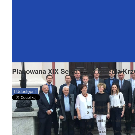
Planowana XIX Sesja Rady Osiedla Krz
f
Udostępnij
Informujemy, że w dniu 28 
Smochowice.
Sesja odbędzie się w pomie
1a
(wejście od ul. Ownickiej).