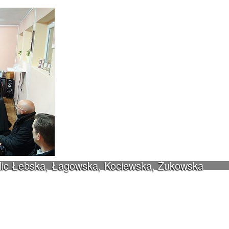
ulic Łebska, Łagowska, Kociewska, Żukowska