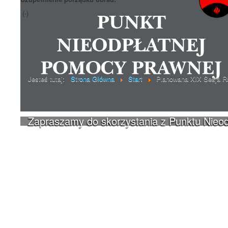
(-)
Poprzedni artykuł
Jesteś tutaj:
Strona Główna
Start
Planowana XIX Sesja Ra
Zapraszamy do skorzystania z Punktu Nieo