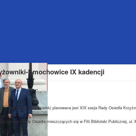
yżowniki-Smochowice IX kadencji
lipca 2025 roku (poniedziałek) planowana jest XIX sesja Rady Osiedla Krzyżo
szczeniach Rady Osiedla mieszczących się w Filii Biblioteki Publicznej, ul