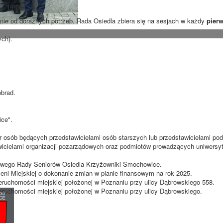
nie
19:00
.
ie od doraźnych potrzeb, Rada Osiedla zbiera się na sesjach w każdy
pierw
ych).
obrad.
ce".
r osób będących przedstawicielami osób starszych lub przedstawicielami po
wicielami organizacji pozarządowych oraz podmiotów prowadzących uniwersyt
bowego Rady Seniorów Osiedla Krzyżowniki-Smochowice.
eni Miejskiej o dokonanie zmian w planie finansowym na rok 2025.
eruchomości miejskiej położonej w Poznaniu przy ulicy Dąbrowskiego 558.
eruchomości miejskiej położonej w Poznaniu przy ulicy Dąbrowskiego.