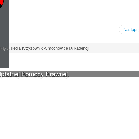
Następny
dy Osiedla Krzyżowniki-Smochowice IX kadencji
dpłatnej Pomocy Prawnej.