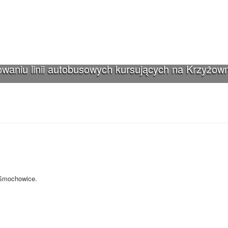
waniu linii autobusowych kursujących na Krzyżown
iki-Smochowice używa cookies i podobnych
s i innych technologii. Brak akceptacji może spowodować niewłaściwe wyśw
-Smochowice.