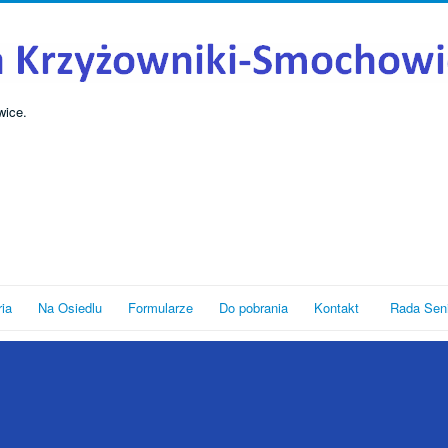
wice.
ria
Na Osiedlu
Formularze
Do pobrania
Kontakt
Rada Sen