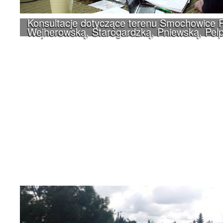
Konsultacje dotyczące terenu Smochowice P
Wejherowską, Starogardzką, Pniewską, Pelp