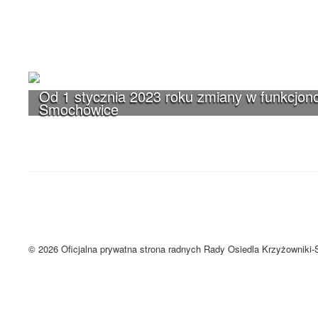
Od 1 stycznia 2023 roku zmiany w funkcjono
Smochowice
UWAGA! Serwis Rada Osiedla Krzyżown
Brak zmiany ustawień przeglądarki oznacza zgodę na używanie cookie
Zrozumiałem
© 2026 Oficjalna prywatna strona radnych Rady Osiedla Krzyżowniki