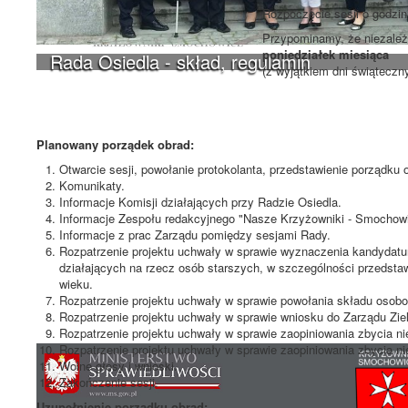
Rozpoczęcie sesji o godzi
Przypominamy, że niezależn
poniedziałek miesiąca
Rada Osiedla - skład, regulamin
(z wyjątkiem dni świąteczn
Planowany porządek obrad:
Otwarcie sesji, powołanie protokolanta, przedstawienie porządku 
Komunikaty.
Informacje Komisji działających przy Radzie Osiedla.
Informacje Zespołu redakcyjnego "Nasze Krzyżowniki - Smochowi
Informacje z prac Zarządu pomiędzy sesjami Rady.
Rozpatrzenie projektu uchwały w sprawie wyznaczenia kandydatu
działających na rzecz osób starszych, w szczególności przedsta
wieku.
Rozpatrzenie projektu uchwały w sprawie powołania składu oso
Rozpatrzenie projektu uchwały w sprawie wniosku do Zarządu Ziel
Rozpatrzenie projektu uchwały w sprawie zaopiniowania zbycia ni
Rozpatrzenie projektu uchwały w sprawie zaopiniowania zbycia ni
Wolne głosy i wnioski.
Zakończenie sesji.
Uzupełnienie porządku obrad: