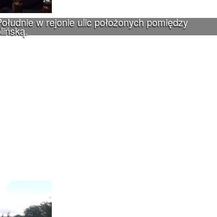
ołudnie w rejonie ulic położonych pomiędzy
lińską.