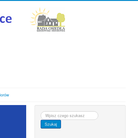
iorów
Szukaj...
Szukaj