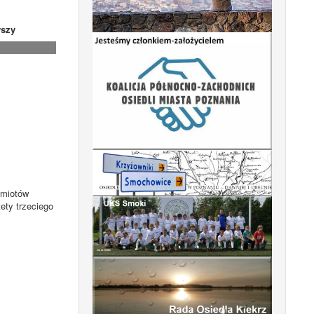
szy
dmiotów
ety trzeciego