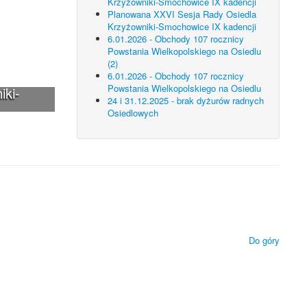
Krzyżowniki-Smochowice IX kadencji
Planowana XXVI Sesja Rady Osiedla
Krzyżowniki-Smochowice IX kadencji
6.01.2026 - Obchody 107 rocznicy
Powstania Wielkopolskiego na Osiedlu
(2)
6.01.2026 - Obchody 107 rocznicy
Powstania Wielkopolskiego na Osiedlu
iki-
24 i 31.12.2025 - brak dyżurów radnych
Osiedlowych
 technologii.
ietlanie zamieszczonych materiałów.
Do góry