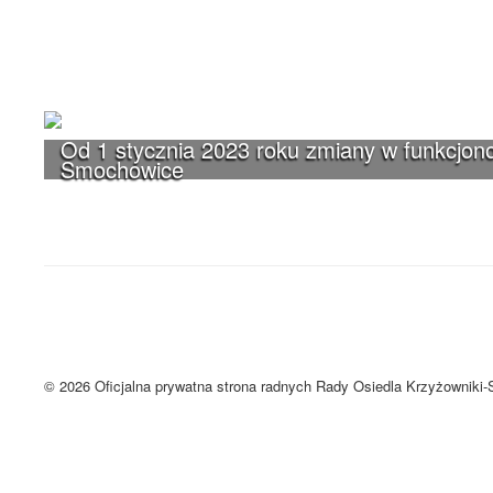
Od 1 stycznia 2023 roku zmiany w funkcjono
Smochowice
UWAGA! Serwis Rada Osiedla Krzyżown
Brak zmiany ustawień przeglądarki oznacza zgodę na używanie cookie
Zrozumiałem
© 2026 Oficjalna prywatna strona radnych Rady Osiedla Krzyżowniki