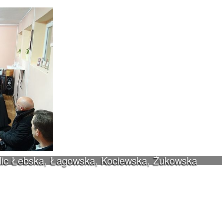
ulic Łebska, Łagowska, Kociewska, Żukowska