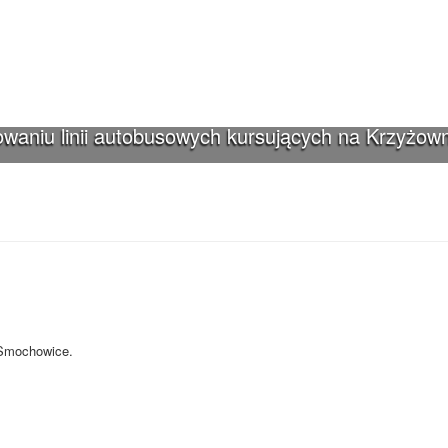
waniu linii autobusowych kursujących na Krzyżown
iki-Smochowice używa cookies i podobnych
s i innych technologii. Brak akceptacji może spowodować niewłaściwe wyśw
-Smochowice.