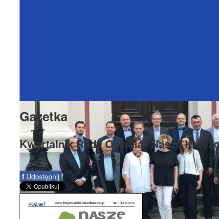
Gazetka
Kwartalnik Rady Osiedla "Nasze Krzyż
f
Udostępnij