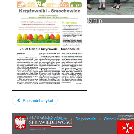
Rada Osiedla - skład, regulamin
Poprzedni artykuł
Jesteś tutaj:
Strona Główna
Do pobrania
Gazetka
Kwa