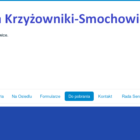
wice.
ria
Na Osiedlu
Formularze
Do pobrania
Kontakt
Rada Sen