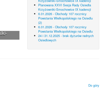
Krzyżowniki-Smochowice IX kadencji
Planowana XXVI Sesja Rady Osiedla
Krzyżowniki-Smochowice IX kadencji
6.01.2026 - Obchody 107 rocznicy
Powstania Wielkopolskiego na Osiedlu
(2)
6.01.2026 - Obchody 107 rocznicy
Powstania Wielkopolskiego na Osiedlu
iki-
24 i 31.12.2025 - brak dyżurów radnych
Osiedlowych
 technologii.
ietlanie zamieszczonych materiałów.
Do góry