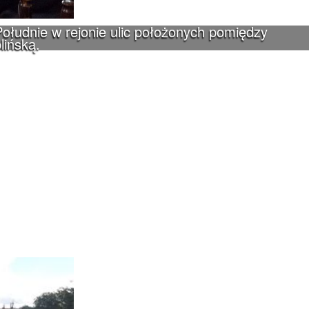
ołudnie w rejonie ulic położonych pomiędzy
lińską.