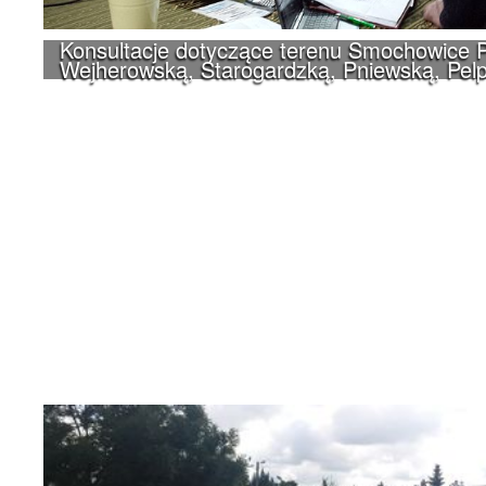
Konsultacje dotyczące terenu Smochowice P
Wejherowską, Starogardzką, Pniewską, Pelp