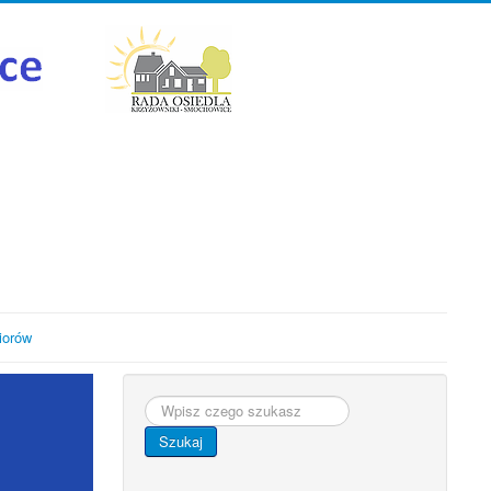
iorów
Szukaj...
Szukaj