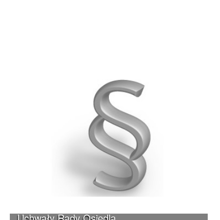
Uchwały Rady Osiedla