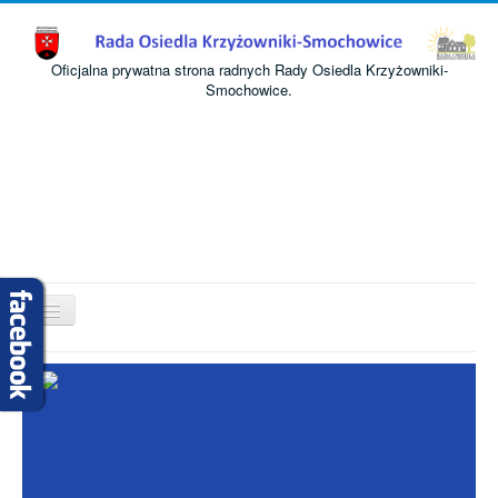
Oficjalna prywatna strona radnych Rady Osiedla Krzyżowniki-
Smochowice.
Przełącz
nawigację
Start
O nas
Informacje
Komisje