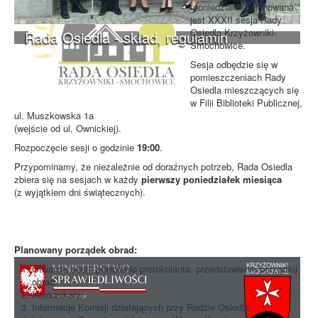
(poniedziałek) planowana
jest XXXII sesja Rady
Osiedla Krzyżowniki-
Rada Osiedla - skład, regulamin
Smochowice.
Sesja odbędzie się w
pomieszczeniach Rady
Osiedla mieszczących się
w Filii Biblioteki Publicznej,
ul. Muszkowska 1a
(wejście od ul. Ownickiej).
Rozpoczęcie sesji o godzinie
19:00
.
Przypominamy, że niezależnie od doraźnych potrzeb, Rada Osiedla
zbiera się na sesjach w każdy
pierwszy poniedziałek miesiąca
(z wyjątkiem dni świątecznych).
Planowany porządek obrad:
Otwarcie sesji, powołanie protokolanta, przedstawienie porządku
obrad.
Komunikaty.
Informacje Komisji działających przy Radzie Osiedla.