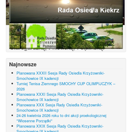
Konsultacje dotyczące terenu
Smochowice Południe w rejonie ulic
położonych pomiędzy Wejherowską,
Starogardzką, Pniewską, Pelplińską.
Najnowsze
Planowana XXXII Sesja Rady Osiedla Krzyżowniki-
Smochowice IX kadencji
Turniej Tenisa Ziemnego SMOCHY CUP OLIMPIJCZYK –
2026
Planowana XXXI Sesja Rady Osiedla Krzyżowniki-
Smochowice IX kadencji
Planowana XXX Sesja Rady Osiedla Krzyżowniki-
Smochowice IX kadencji
24-26 kwietnia 2026 roku to dni akcji proekologicznej
"Wiosenne Porządki"
Planowana XXIX Sesja Rady Osiedla Krzyżowniki-
Smochowice IX kadencji