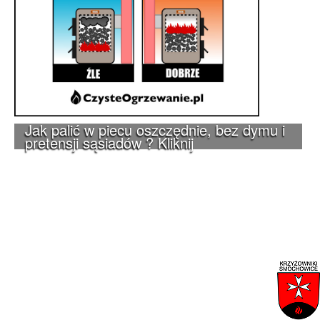
Jak palić w piecu oszczędnie, bez dymu i
pretensji sąsiadów ? Kliknij