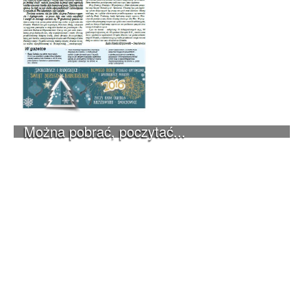
Można pobrać, poczytać...