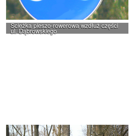
Ścieżka pieszo-rowerowa wzdłuż części
ul. Dąbrowskiego