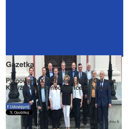
Dokumenty
Galeria
Na Osiedlu
Formularze
Do pobrania
Kontakt
Gazetka
Rada Seniorów
Planowana XXXII Sesja Rady Osiedla
Krzyżowniki-Smochowice IX kadencji
f
Udostępnij
Informujemy, że w dniu 6
lipca 2026 roku