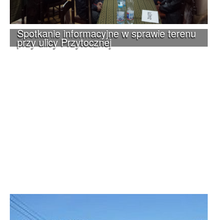
Spotkanie informacyjne w sprawie terenu
przy ulicy Przytocznej