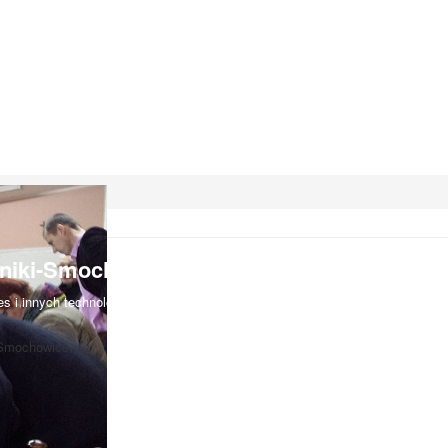
iki-Smochowice używa cookies i podobnych
s i innych technologii. Brak akceptacji może spowodować niewłaściwe wyśw
-Smochowice.