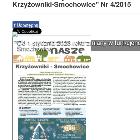
Krzyżowniki-Smochowice" Nr 4/2015
f
Udostępnij
Od 1 stycznia 2023 roku zmiany w funkcjono
Smochowice