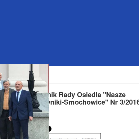
Kwartalnik Rady Osiedla "Nasze
Krzyżowniki-Smochowice" Nr 3/201
f
Udostępnij