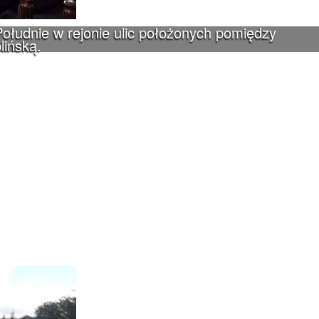
ołudnie w rejonie ulic położonych pomiędzy
lińską.