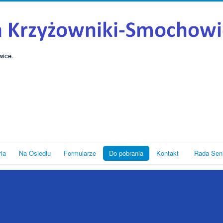
wice.
ria
Na Osiedlu
Formularze
Do pobrania
Kontakt
Rada Sen