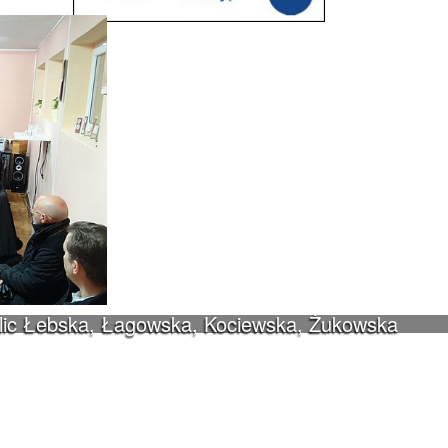
ulic Łebska, Łagowska, Kociewska, Żukowska