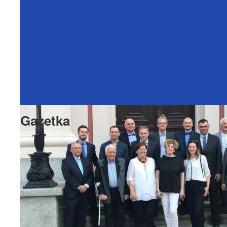
Gazetka
Kwartalnik Rady Osiedla "Nasze
Krzyżowniki-Smochowice" Nr 4/2016
f
Udostępnij