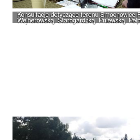
Konsultacje dotyczące terenu Smochowice P
Wejherowską, Starogardzką, Pniewską, Pelp