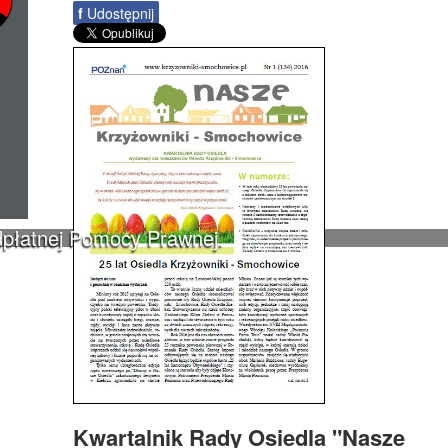
f
Udostępnij
dpłatnej Pomocy Prawnej.
Kwartalnik Rady Osiedla "Nasze