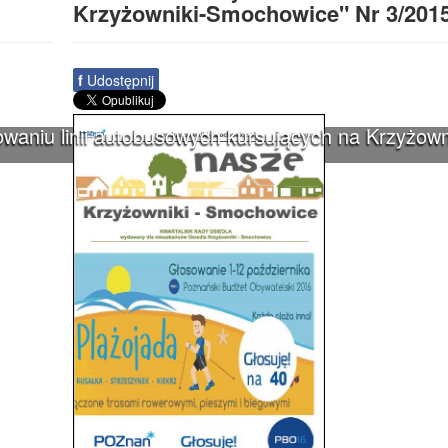
Krzyżowniki-Smochowice" Nr 3/201
f
Udostępnij
waniu linii autobusowych kursujących na Krzyżown