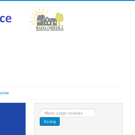
iorów
Szukaj...
Szukaj