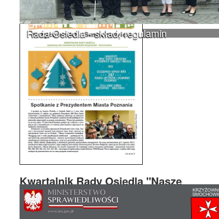
Rada Osiedla - skład, regulamin
Kwartalnik Rady Osiedla "Nasze
Krzyżowniki-Smochowice" Nr 2/2016