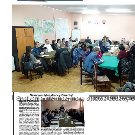
Kwartalnik Rady Osiedla "Nasze
Krzyżowniki-Smochowice" Nr 2/2015
f
Udostępnij
Spotkanie informacyjne w sprawie budowy 