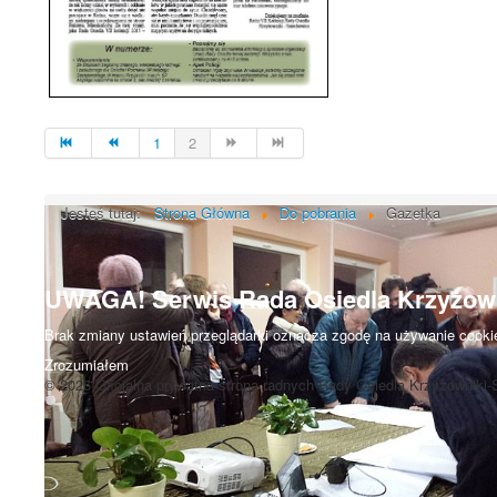
1
2
Jesteś tutaj:
Strona Główna
Do pobrania
Gazetka
UWAGA! Serwis Rada Osiedla Krzyżown
Brak zmiany ustawień przeglądarki oznacza zgodę na używanie cookie
Zrozumiałem
© 2026 Oficjalna prywatna strona radnych Rady Osiedla Krzyżowniki