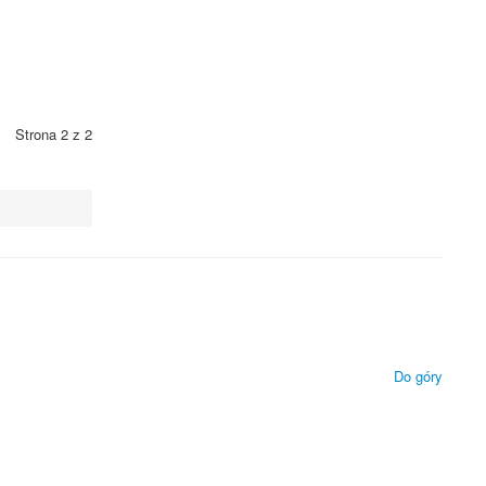
Strona 2 z 2
 technologii.
ietlanie zamieszczonych materiałów.
Do góry