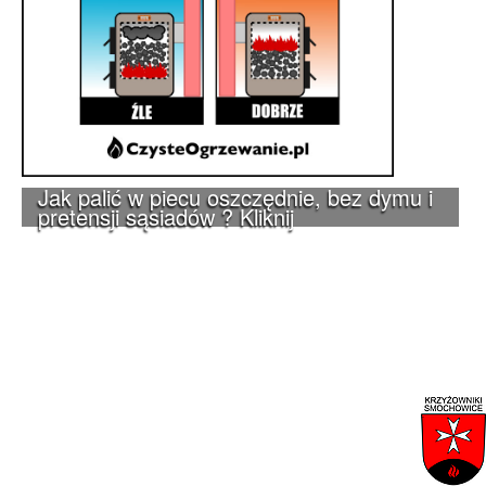
Jak palić w piecu oszczędnie, bez dymu i
pretensji sąsiadów ? Kliknij