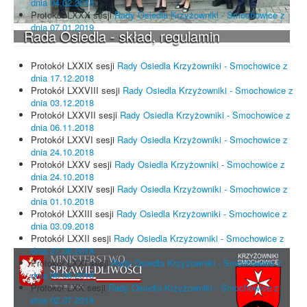
dnia 04.02.2018
Protokół LXXX sesji
Rady Osiedla Krzyżowniki - Smochowice z
dnia 07.01.2019
Rada Osiedla - skład, regulamin
Protokół LXXIX sesji
Rady Osiedla Krzyżowniki - Smochowice z
dnia 17.12.2018
Protokół LXXVIII sesji
Rady Osiedla Krzyżowniki - Smochowice z
dnia 03.12.2018
Protokół LXXVII sesji
Rady Osiedla Krzyżowniki - Smochowice z
dnia 06.11.2018
Protokół LXXVI sesji
Rady Osiedla Krzyżowniki - Smochowice z
dnia 24.10.2018
Protokół LXXV sesji
Rady Osiedla Krzyżowniki - Smochowice z
dnia 24.10.2018
Protokół LXXIV sesji
Rady Osiedla Krzyżowniki - Smochowice z
dnia 01.10.2018
Protokół LXXIII sesji
Rady Osiedla Krzyżowniki - Smochowice z
dnia 03.09.2018
Protokół LXXII sesji
Rady Osiedla Krzyżowniki - Smochowice z
dnia 27.08.2018
Protokół LXXI sesji
Rady Osiedla Krzyżowniki - Smochowice z
dnia 06.08.2018
Protokół LXX sesji
Rady Osiedla Krzyżowniki - Smochowice z
dnia 02.07.2018