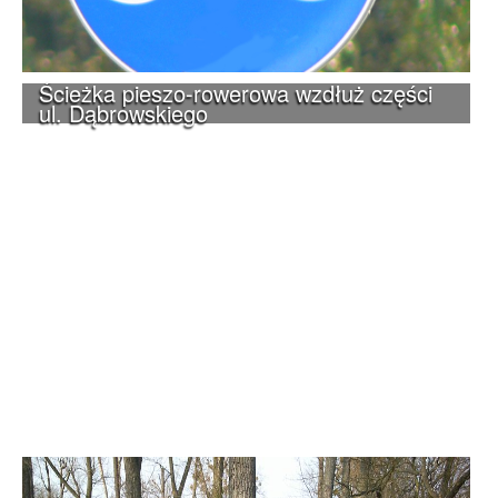
Ścieżka pieszo-rowerowa wzdłuż części
ul. Dąbrowskiego