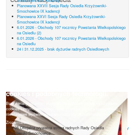
Smochowice IX kadencji
Planowana XXVII Sesja Rady Osiedla Krzyżowniki-
Smochowice IX kadencji
Planowana XXVI Sesja Rady Osiedla Krzyżowniki-
Smochowice IX kadencji
6.01.2026 - Obchody 107 rocznicy Powstania Wielkopolskiego
na Osiedlu (2)
6.01.2026 - Obchody 107 rocznicy Powstania Wielkopolskiego
na Osiedlu
24 i 31.12.2025 - brak dyżurów radnych Osiedlowych
UWAGA! Serwis Rada Osiedla
Krzyżowniki-Smochowice używa
cookies i podobnych technologii.
Brak zmiany ustawień przeglądarki oznacza zgodę na używanie
cookies i innych technologii. Brak akceptacji może spowodować
niewłaściwe wyświetlanie zamieszczonych materiałów.
Zrozumiałem
© 2026 Oficjalna prywatna strona radnych Rady Osiedla
Do góry
Krzyżowniki-Smochowice.