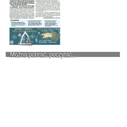
Można pobrać, poczytać...