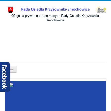
Oficjalna prywatna strona radnych Rady Osiedla Krzyżowniki-
Smochowice.
Przełącz
nawigację
Start
O nas
Informacje
Komisje