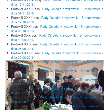
dnia 19.11.2016
Protokół XXXIII sesji
Rady Osiedla Krzyżowniki - Smochowice z
dnia 07.11.2016
Protokół XXXII sesji
Rady Osiedla Krzyżowniki - Smochowice z
dnia 17.10.2016
Protokół XXXI sesji
Rady Osiedla Krzyżowniki - Smochowice z
dnia 03.10.2016
Protokół XXX sesji
Rady Osiedla Krzyżowniki - Smochowice z
dnia 19.09.2016
Protokół XXIX sesji
Rady Osiedla Krzyżowniki - Smochowice z
dnia 05.09.2016
Protokół XXVIII sesji
Rady Osiedla Krzyżowniki - Smochowice z
dnia 30.08.2016
Protokół XXVII sesji
Rady Osiedla Krzyżowniki - Smochowice z
dnia 17.08.2016
Protokół XXVI sesji
Rady Osiedla Krzyżowniki - Smochowice z
dnia 02.08.2016
Protokół XXV sesji
Rady Osiedla Krzyżowniki - Smochowice z
dnia 21.07.2016
Protokół XXIV sesji
Rady Osiedla Krzyżowniki - Smochowice z
dnia 05.07.2016
Protokół XXIII sesji
Rady Osiedla Krzyżowniki - Smochowice z
dnia 07.06.2016
Protokół XXII sesji
Rady Osiedla Krzyżowniki - Smochowice z