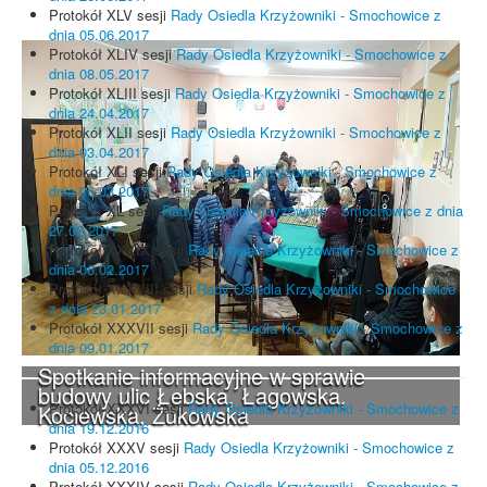
Protokół XLV sesji
Rady Osiedla Krzyżowniki - Smochowice z
dnia 05.06.2017
Protokół XLIV sesji
Rady Osiedla Krzyżowniki - Smochowice z
dnia 08.05.2017
Protokół XLIII sesji
Rady Osiedla Krzyżowniki - Smochowice z
dnia 24.04.2017
Protokół XLII sesji
Rady Osiedla Krzyżowniki - Smochowice z
dnia 03.04.2017
Protokół XLI sesji
Rady Osiedla Krzyżowniki - Smochowice z
dnia 06.03.2017
Protokół XL sesji
Rady Osiedla Krzyżowniki - Smochowice z dnia
27.02.2017
Protokół XXXIX sesji
Rady Osiedla Krzyżowniki - Smochowice z
dnia 06.02.2017
Protokół XXXVIII sesji
Rady Osiedla Krzyżowniki - Smochowice
z dnia 23.01.2017
Protokół XXXVII sesji
Rady Osiedla Krzyżowniki - Smochowice z
dnia 09.01.2017
Spotkanie informacyjne w sprawie
budowy ulic Łebska, Łagowska,
Protokół XXXVI sesji
Rady Osiedla Krzyżowniki - Smochowice z
Kociewska, Żukowska
dnia 19.12.2016
Protokół XXXV sesji
Rady Osiedla Krzyżowniki - Smochowice z
dnia 05.12.2016
Protokół XXXIV sesji
Rady Osiedla Krzyżowniki - Smochowice z