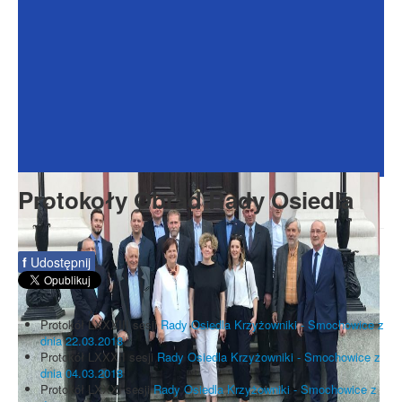
Dokumenty
Galeria
Na Osiedlu
Formularze
Do pobrania
Kontakt
Protokoły Obrad Rady Osiedla
Rada Seniorów
f
Udostępnij
Protokół LXXXIII sesji
Rady Osiedla Krzyżowniki - Smochowice z
dnia 22.03.2018
Protokół LXXXII sesji
Rady Osiedla Krzyżowniki - Smochowice z
dnia 04.03.2018
Protokół LXXXI sesji
Rady Osiedla Krzyżowniki - Smochowice z