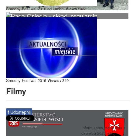
Smochy Festiwal 2016 od kuchni
Views :
451
Rada Osiedla - skład, regulamin
Smochy Festiwal 2016
Views :
349
Filmy
f
Udostępnij
Informujemy, że w dniu 1
czerwca 2026 roku