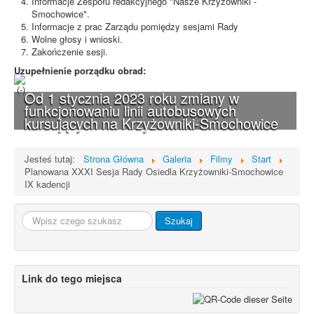
Informacje Zespołu redakcyjnego "Nasze Krzyżowniki -
Smochowice".
Informacje z prac Zarządu pomiędzy sesjami Rady
Wolne głosy i wnioski.
Zakończenie sesji.
Uzupełnienie porządku obrad:
(-)
Od 1 stycznia 2023 roku zmiany w
funkcjonowaniu linii autobusowych
kursujących na Krzyżowniki-Smochowice
Jesteś tutaj:
Strona Główna
Galeria
Filmy
Start
Planowana XXXI Sesja Rady Osiedla Krzyżowniki-Smochowice
IX kadencji
Szukaj...
Szukaj
Link do tego miejsca