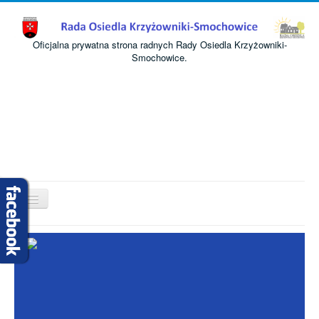
Oficjalna prywatna strona radnych Rady Osiedla Krzyżowniki-
Smochowice.
Przełącz
nawigację
Start
O nas
Informacje
Komisje