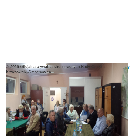
UWAGA! Serwis Rada Osiedla
Krzyżowniki-Smochowice używa
cookies i podobnych technologii.
Brak zmiany ustawień przeglądarki oznacza zgodę na używanie
cookies i innych technologii. Brak akceptacji może spowodować
niewłaściwe wyświetlanie zamieszczonych materiałów.
Zrozumiałem
© 2026 Oficjalna prywatna strona radnych Rady Osiedla
Do góry
Krzyżowniki-Smochowice.