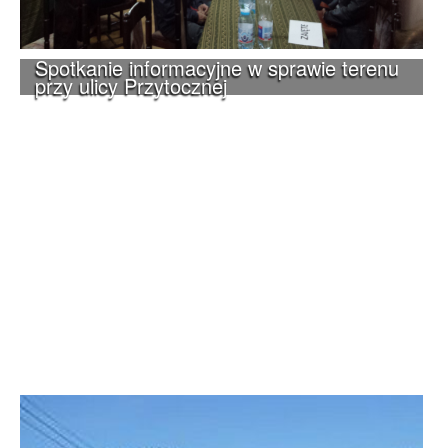
Spotkanie informacyjne w sprawie terenu
przy ulicy Przytocznej