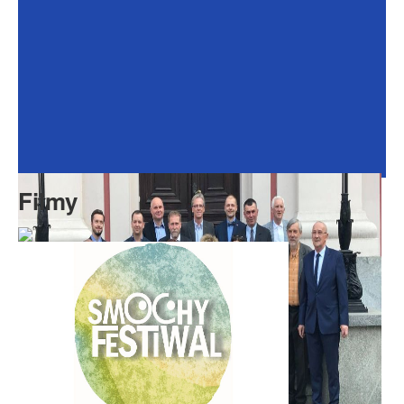
Dokumenty
Galeria
Na Osiedlu
Formularze
Do pobrania
Kontakt
Filmy
Rada Seniorów