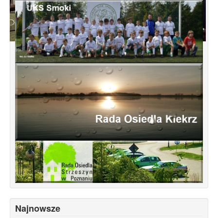
Konsultacje dotyczące terenu
Smochowice Południe w rejonie ulic
położonych pomiędzy Wejherowską,
Starogardzką, Pniewską, Pelplińską.
Najnowsze