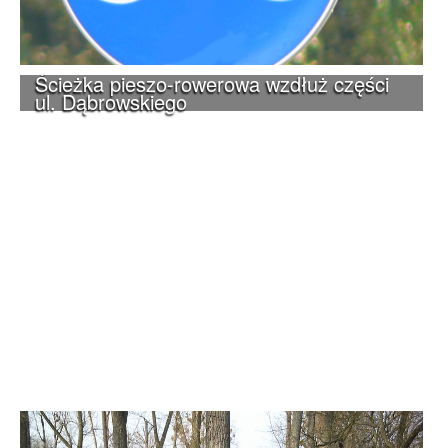
Ścieżka pieszo-rowerowa wzdłuż części
ul. Dąbrowskiego