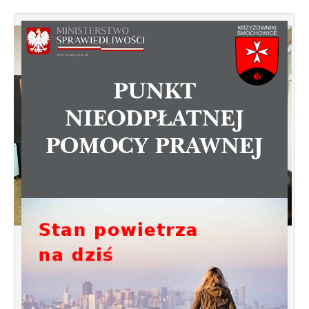
Spotkanie informacyjne w sprawie
budowy ulic Łebska, Łagowska,
Kociewska, Żukowska