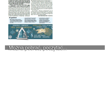
Można pobrać, poczytać...