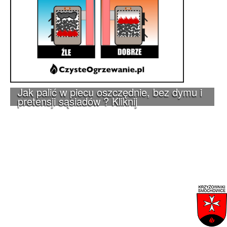
Jak palić w piecu oszczędnie, bez dymu i
pretensji sąsiadów ? Kliknij