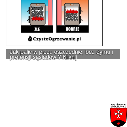
Jak palić w piecu oszczędnie, bez dymu i
pretensji sąsiadów ? Kliknij