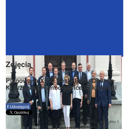
Dokumenty
Galeria
Na Osiedlu
Formularze
Do pobrania
Kontakt
Zdjęcia
Rada Seniorów
Planowana XXXI Sesja Rady Osiedla
Krzyżowniki-Smochowice IX kadencji
f
Udostępnij
Informujemy, że w dniu 1
czerwca 2026 roku