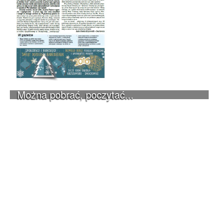
Można pobrać, poczytać...