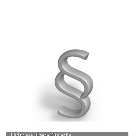
Uchwały Rady Osiedla