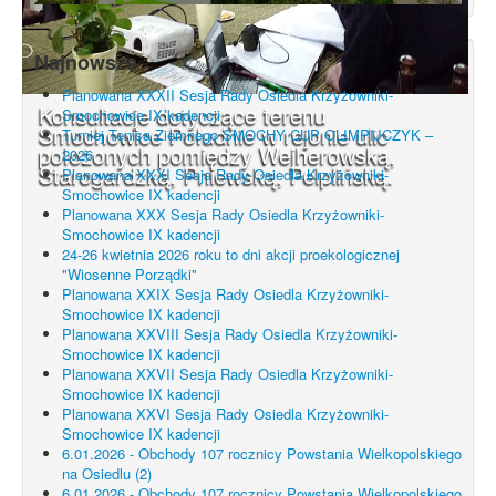
Najnowsze
Planowana XXXII Sesja Rady Osiedla Krzyżowniki-
Konsultacje dotyczące terenu
Smochowice IX kadencji
Smochowice Południe w rejonie ulic
Turniej Tenisa Ziemnego SMOCHY CUP OLIMPIJCZYK –
położonych pomiędzy Wejherowską,
2026
Starogardzką, Pniewską, Pelplińską.
Planowana XXXI Sesja Rady Osiedla Krzyżowniki-
Smochowice IX kadencji
Planowana XXX Sesja Rady Osiedla Krzyżowniki-
Smochowice IX kadencji
24-26 kwietnia 2026 roku to dni akcji proekologicznej
"Wiosenne Porządki"
Planowana XXIX Sesja Rady Osiedla Krzyżowniki-
Smochowice IX kadencji
Planowana XXVIII Sesja Rady Osiedla Krzyżowniki-
Smochowice IX kadencji
Planowana XXVII Sesja Rady Osiedla Krzyżowniki-
Smochowice IX kadencji
Planowana XXVI Sesja Rady Osiedla Krzyżowniki-
Smochowice IX kadencji
6.01.2026 - Obchody 107 rocznicy Powstania Wielkopolskiego
na Osiedlu (2)
6.01.2026 - Obchody 107 rocznicy Powstania Wielkopolskiego