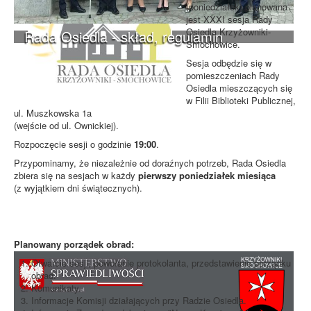
(poniedziałek) planowana
jest XXXI sesja Rady
Osiedla Krzyżowniki-
Rada Osiedla - skład, regulamin
Smochowice.
Sesja odbędzie się w
pomieszczeniach Rady
Osiedla mieszczących się
w Filii Biblioteki Publicznej,
ul. Muszkowska 1a
(wejście od ul. Ownickiej).
Rozpoczęcie sesji o godzinie
19:00
.
Przypominamy, że niezależnie od doraźnych potrzeb, Rada Osiedla
zbiera się na sesjach w każdy
pierwszy poniedziałek miesiąca
(z wyjątkiem dni świątecznych).
Planowany porządek obrad:
Otwarcie sesji, powołanie protokolanta, przedstawienie porządku
obrad.
Komunikaty.
Informacje Komisji działających przy Radzie Osiedla.