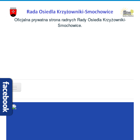
Oficjalna prywatna strona radnych Rady Osiedla Krzyżowniki-
Smochowice.
Przełącz
nawigację
Start
O nas
Informacje
Komisje