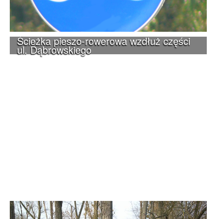
Ścieżka pieszo-rowerowa wzdłuż części
ul. Dąbrowskiego