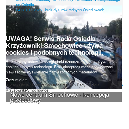
na Osiedlu
24 i 31.12.2025 - brak dyżurów radnych Osiedlowych
UWAGA! Serwis Rada Osiedla
Krzyżowniki-Smochowice używa
cookies i podobnych technologii.
Brak zmiany ustawień przeglądarki oznacza zgodę na używanie
cookies i innych technologii. Brak akceptacji może spowodować
niewłaściwe wyświetlanie zamieszczonych materiałów.
Zrozumiałem
© 2026 Oficjalna prywatna strona radnych Rady Osiedla
Do góry
Krzyżowniki-Smochowice.
Nowe centrum Smochowic - koncepcja
przebudowy