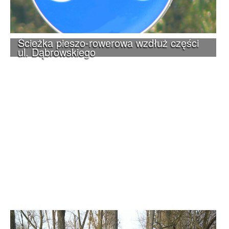
Ścieżka pieszo-rowerowa wzdłuż części
ul. Dąbrowskiego