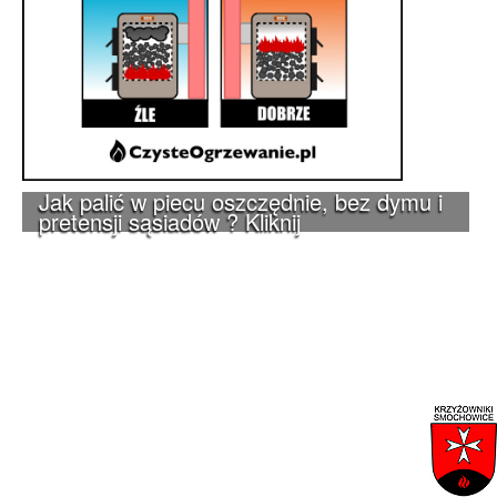
Jak palić w piecu oszczędnie, bez dymu i
pretensji sąsiadów ? Kliknij