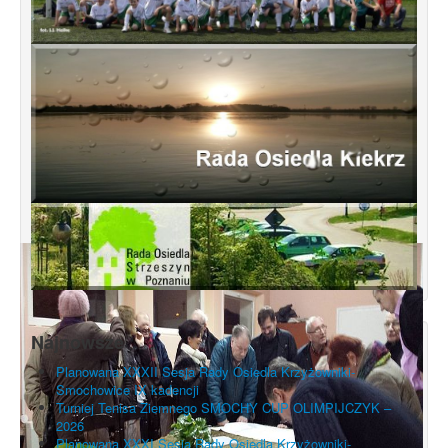
Najnowsze
Planowana XXXII Sesja Rady Osiedla Krzyżowniki-
Smochowice IX kadencji
Turniej Tenisa Ziemnego SMOCHY CUP OLIMPIJCZYK –
2026
Planowana XXXI Sesja Rady Osiedla Krzyżowniki-