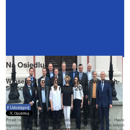
Dokumenty
Galeria
Na Osiedlu
Formularze
Do pobrania
Kontakt
Na Osiedlu
Rada Seniorów
Wiosenne Porządki w Krzyżownikach-
Smochowicach 9 maja 2015
f
Udostępnij
Przed nami kolejna akcja Wiosennych Porządków 2015. Hasło
tegorocznej edycji brzmi "Czysty i zielony Poznań - miastem miłych