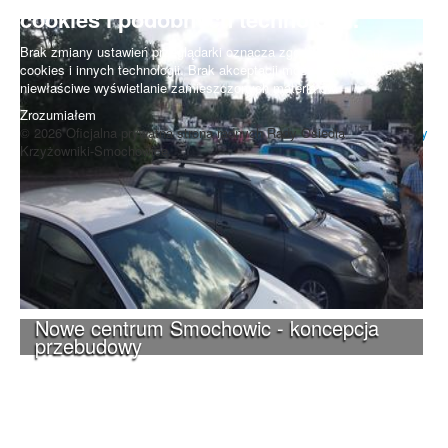
cookies i podobnych technologii.
Brak zmiany ustawień przeglądarki oznacza zgodę na używanie
cookies i innych technologii. Brak akceptacji może spowodować
niewłaściwe wyświetlanie zamieszczonych materiałów.
Zrozumiałem
© 2026 Oficjalna prywatna strona radnych Rady Osiedla
Do góry
Krzyżowniki-Smochowice.
Nowe centrum Smochowic - koncepcja
przebudowy