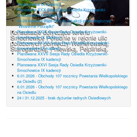
Smochowice IX kadencji
Planowana XXX Sesja Rady Osiedla Krzyżowniki-
Smochowice IX kadencji
24-26 kwietnia 2026 roku to dni akcji proekologicznej
"Wiosenne Porządki"
Konsultacje dotyczące terenu
Planowana XXIX Sesja Rady Osiedla Krzyżowniki-
Smochowice Południe w rejonie ulic
Smochowice IX kadencji
położonych pomiędzy Wejherowską,
Planowana XXVIII Sesja Rady Osiedla Krzyżowniki-
Starogardzką, Pniewską, Pelplińską.
Smochowice IX kadencji
Planowana XXVII Sesja Rady Osiedla Krzyżowniki-
Smochowice IX kadencji
Planowana XXVI Sesja Rady Osiedla Krzyżowniki-
Smochowice IX kadencji
6.01.2026 - Obchody 107 rocznicy Powstania Wielkopolskiego
na Osiedlu (2)
6.01.2026 - Obchody 107 rocznicy Powstania Wielkopolskiego
na Osiedlu
24 i 31.12.2025 - brak dyżurów radnych Osiedlowych
UWAGA! Serwis Rada Osiedla
Krzyżowniki-Smochowice używa