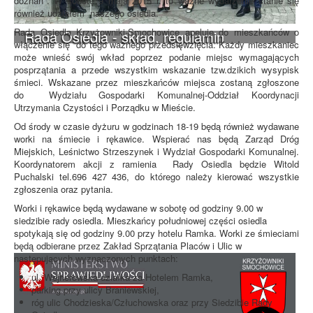
doznań". W sobotę 9 maja 2015 r. to ważne wydarzenie stanie się
również udziałem naszego osiedla.
Rada Osiedla Krzyżowniki-Smochowice apeluje do mieszkańców o
Rada Osiedla - skład, regulamin
włączenie się do tego ważnego przedsięwzięcia. Każdy mieszkaniec
może wnieść swój wkład poprzez podanie miejsc wymagających
posprzątania a przede wszystkim wskazanie tzw.dzikich wysypisk
śmieci. Wskazane przez mieszkańców miejsca zostaną zgłoszone
do Wydziału Gospodarki Komunalnej-Oddział Koordynacji
Utrzymania Czystości i Porządku w Mieście.
Od środy w czasie dyżuru w godzinach 18-19 będą również wydawane
worki na śmiecie i rękawice. Wspierać nas będą Zarząd Dróg
Miejskich, Leśnictwo Strzeszynek i Wydział Gospodarki Komunalnej.
Koordynatorem akcji z ramienia Rady Osiedla będzie Witold
Puchalski tel.696 427 436, do którego należy kierować wszystkie
zgłoszenia oraz pytania.
Worki i rękawice będą wydawane w sobotę od godziny 9.00 w
siedzibie rady osiedla. Mieszkańcy południowej części osiedla
spotykają się od godziny 9.00 przy hotelu Ramka. Worki ze śmieciami
będą odbierane przez Zakład Sprzątania Placów i Ulic w
następujących wyznaczonych punktach:
ul. Wejherowska działka za Hotelem Ramka,
parking przy ulicy Braniewskiej,
róg ulic Chodzieska/Człuchowska oraz przy Siedzibie Rady