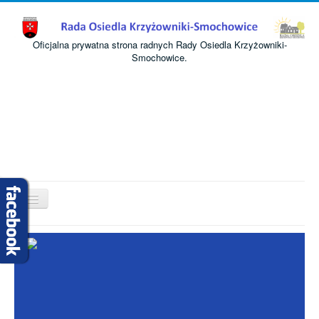
Oficjalna prywatna strona radnych Rady Osiedla Krzyżowniki-
Smochowice.
Przełącz
nawigację
Start
O nas
Informacje
Komisje