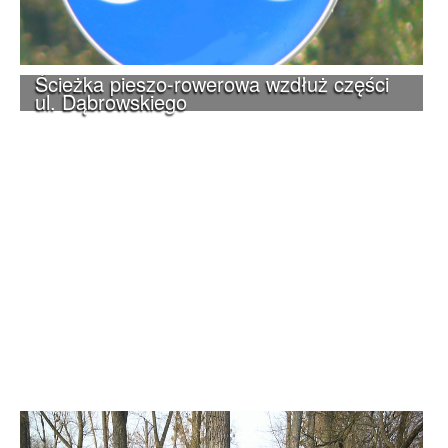
Ścieżka pieszo-rowerowa wzdłuż części
ul. Dąbrowskiego