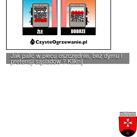
Jak palić w piecu oszczędnie, bez dymu i
pretensji sąsiadów ? Kliknij