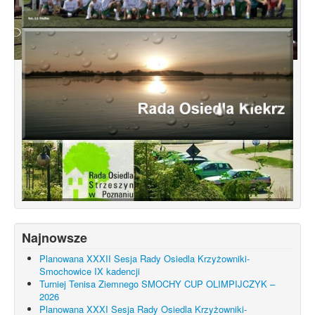
Konsultacje dotyczące terenu
Smochowice Południe w rejonie ulic
położonych pomiędzy Wejherowską,
Starogardzką, Pniewską, Pelplińską.
Najnowsze
Planowana XXXII Sesja Rady Osiedla Krzyżowniki-
Smochowice IX kadencji
Turniej Tenisa Ziemnego SMOCHY CUP OLIMPIJCZYK –
2026
Planowana XXXI Sesja Rady Osiedla Krzyżowniki-