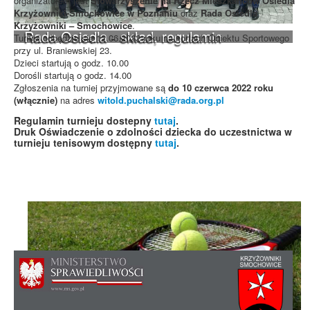
organizatorem jest
Stowarzyszenie na Rzecz Mieszkańców Osiedla
Krzyżowniki-Smochowice w Poznaniu
oraz
Rada Osiedla
Krzyżowniki – Smochowice
.
Rada Osiedla - skład, regulamin
Turniej odbędzie się 12.06.2022 roku na kortach Obiektu Sportowego
przy ul. Braniewskiej 23.
Dzieci startują o godz. 10.00
Dorośli startują o godz. 14.00
Zgłoszenia na turniej przyjmowane są
do 10 czerwca 2022 roku
(włącznie)
na adres
witold.puchalski@rada.org.pl
Regulamin turnieju dostepny
tutaj
.
Druk Oświadczenie o zdolności dziecka do uczestnictwa w
turnieju tenisowym dostępny
tutaj
.