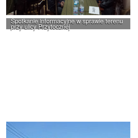
Spotkanie informacyjne w sprawie terenu
przy ulicy Przytocznej