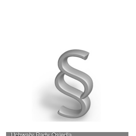
Uchwały Rady Osiedla