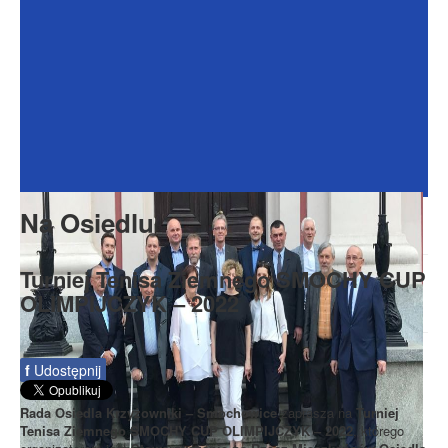
Dokumenty
Galeria
Na Osiedlu
Formularze
Do pobrania
Kontakt
Na Osiedlu
Rada Seniorów
Turniej Tenisa Ziemnego SMOCHY CUP
OLIMPIJCZYK – 2022
f
Udostępnij
Rada Osiedla Krzyżowniki – Smochowice
zaprasza na
Turniej
Tenisa Ziemnego SMOCHY CUP OLIMPIJCZYK – 2022
, którego