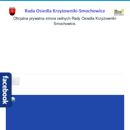
Oficjalna prywatna strona radnych Rady Osiedla Krzyżowniki-
Smochowice.
Przełącz
nawigację
Start
O nas
Informacje
Komisje