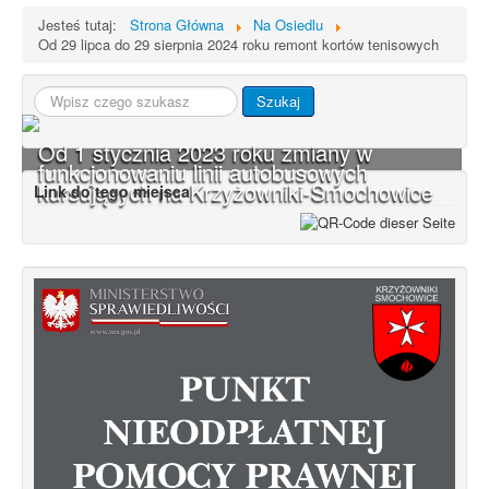
Jesteś tutaj:
Strona Główna
Na Osiedlu
Od 29 lipca do 29 sierpnia 2024 roku remont kortów tenisowych
Szukaj...
Szukaj
Od 1 stycznia 2023 roku zmiany w
funkcjonowaniu linii autobusowych
kursujących na Krzyżowniki-Smochowice
Link do tego miejsca