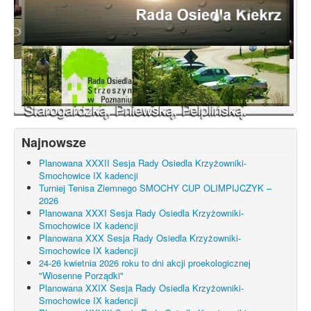
Konsultacje dotyczące terenu
Smochowice Południe w rejonie ulic
położonych pomiędzy Wejherowską,
Starogardzką, Pniewską, Pelplińską.
Najnowsze
Planowana XXXII Sesja Rady Osiedla Krzyżowniki-
Smochowice IX kadencji
Turniej Tenisa Ziemnego SMOCHY CUP OLIMPIJCZYK –
2026
Planowana XXXI Sesja Rady Osiedla Krzyżowniki-
Smochowice IX kadencji
Planowana XXX Sesja Rady Osiedla Krzyżowniki-
Smochowice IX kadencji
24-26 kwietnia 2026 roku to dni akcji proekologicznej
"Wiosenne Porządki"
Planowana XXIX Sesja Rady Osiedla Krzyżowniki-
Smochowice IX kadencji