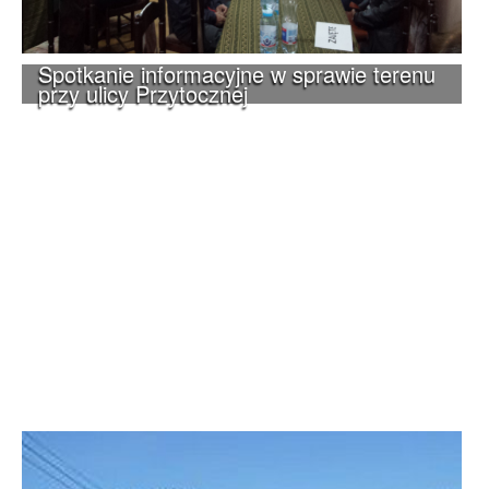
Spotkanie informacyjne w sprawie terenu
przy ulicy Przytocznej