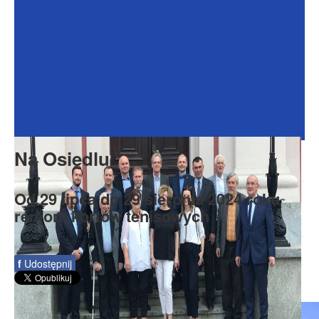
Dokumenty
Galeria
Na Osiedlu
Formularze
Do pobrania
Kontakt
Na Osiedlu
Rada Seniorów
Od 29 lipca do 29 sierpnia 2024 roku
remont kortów tenisowych
f
Udostępnij