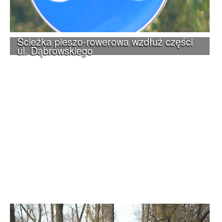
Ścieżka pieszo-rowerowa wzdłuż części
ul. Dąbrowskiego