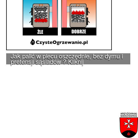
Jak palić w piecu oszczędnie, bez dymu i
pretensji sąsiadów ? Kliknij