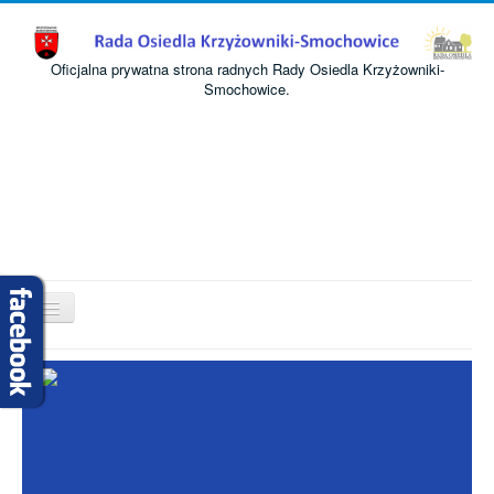
Oficjalna prywatna strona radnych Rady Osiedla Krzyżowniki-
Smochowice.
Przełącz
nawigację
Start
O nas
Informacje
Komisje