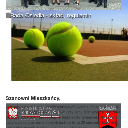
Rada Osiedla - skład, regulamin
Szanowni Mieszkańcy,
w związku z remontem kortów tenisowych (wraz z ich ogrodzeniem)
na Obiekcie Sportowo-rekreacyjnym przy ulicy Braniewskiej,
od dnia
29 lipca 2024 roku niedostępne będą korty tenisowe
. Planowane
zakończenie prac remontowych jest
do dnia 20 sierpnia 2024 roku
i
może ulec przedłużeniu o tydzień przy niesprzyjających warunkach