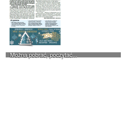
Można pobrać, poczytać...