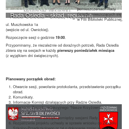
Sesja odbędzie się w
pomieszczeniach Rady
Rada Osiedla - skład, regulamin
Osiedla mieszczących się
w Filii Biblioteki Publicznej,
ul. Muszkowska 1a
(wejście od ul. Ownickiej).
Rozpoczęcie sesji o godzinie
19:00
.
Przypominamy, że niezależnie od doraźnych potrzeb, Rada Osiedla
zbiera się na sesjach w każdy
pierwszy poniedziałek miesiąca
(z wyjątkiem dni świątecznych).
Planowany porządek obrad:
Otwarcie sesji, powołanie protokolanta, przedstawienie porządku
obrad.
Komunikaty.
Informacje Komisji działających przy Radzie Osiedla.
Informacje Zespołu redakcyjnego "Nasze Krzyżowniki -
Smochowice".
Informacje z prac Zarządu pomiędzy sesjami Rady.
Rozpatrzenie projektu uchwały w sprawie wniosku do Zespołu
Szkolno-Przedszkolnego nr 14 o dokonanie zmian w planie