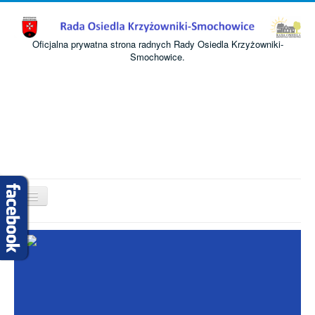
Oficjalna prywatna strona radnych Rady Osiedla Krzyżowniki-
Smochowice.
Przełącz
nawigację
Start
O nas
Informacje
Komisje