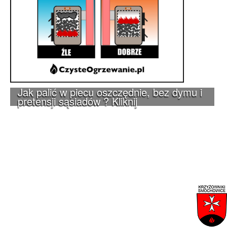
Jak palić w piecu oszczędnie, bez dymu i
pretensji sąsiadów ? Kliknij