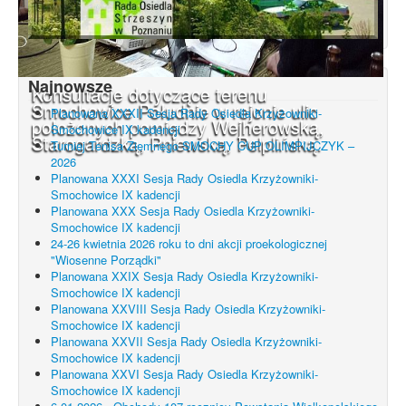
Najnowsze
Konsultacje dotyczące terenu
Smochowice Południe w rejonie ulic
Planowana XXXII Sesja Rady Osiedla Krzyżowniki-
położonych pomiędzy Wejherowską,
Smochowice IX kadencji
Starogardzką, Pniewską, Pelplińską.
Turniej Tenisa Ziemnego SMOCHY CUP OLIMPIJCZYK –
2026
Planowana XXXI Sesja Rady Osiedla Krzyżowniki-
Smochowice IX kadencji
Planowana XXX Sesja Rady Osiedla Krzyżowniki-
Smochowice IX kadencji
24-26 kwietnia 2026 roku to dni akcji proekologicznej
"Wiosenne Porządki"
Planowana XXIX Sesja Rady Osiedla Krzyżowniki-
Smochowice IX kadencji
Planowana XXVIII Sesja Rady Osiedla Krzyżowniki-
Smochowice IX kadencji
Planowana XXVII Sesja Rady Osiedla Krzyżowniki-
Smochowice IX kadencji
Planowana XXVI Sesja Rady Osiedla Krzyżowniki-
Smochowice IX kadencji