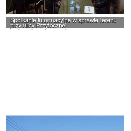
Spotkanie informacyjne w sprawie terenu
przy ulicy Przytocznej