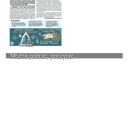
Można pobrać, poczytać...