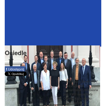
Dokumenty
Galeria
Na Osiedlu
Formularze
Do pobrania
Kontakt
Osiedle
Rada Seniorów
f
Udostępnij
Informujemy, że w dniu 7
lipca 2025 roku
(poniedziałek) planowana
jest XVIII sesja Rady
Osiedla Krzyżowniki-
Smochowice.