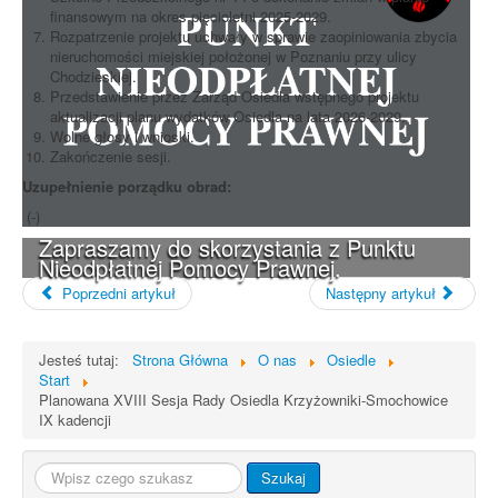
finansowym na okres pięcioletni 2025-2029.
Rozpatrzenie projektu uchwały w sprawie zaopiniowania zbycia
nieruchomości miejskiej położonej w Poznaniu przy ulicy
Chodzieskiej.
Przedstawienie przez Zarząd Osiedla wstępnego projektu
aktualizacji planu wydatków Osiedla na lata 2026-2029.
Wolne głosy i wnioski.
Zakończenie sesji.
Uzupełnienie porządku obrad:
(-)
Zapraszamy do skorzystania z Punktu
Nieodpłatnej Pomocy Prawnej.
Poprzedni artykuł
Następny artykuł
Jesteś tutaj:
Strona Główna
O nas
Osiedle
Start
Planowana XVIII Sesja Rady Osiedla Krzyżowniki-Smochowice
IX kadencji
Szukaj...
Szukaj