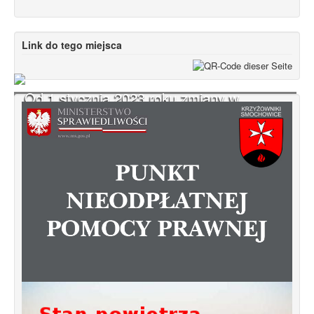
Link do tego miejsca
Od 1 stycznia 2023 roku zmiany w
funkcjonowaniu linii autobusowych
kursujących na Krzyżowniki-Smochowice