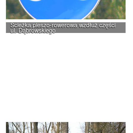
Ścieżka pieszo-rowerowa wzdłuż części
ul. Dąbrowskiego