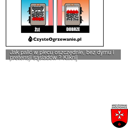
Jak palić w piecu oszczędnie, bez dymu i
pretensji sąsiadów ? Kliknij