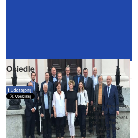
Dokumenty
Galeria
Na Osiedlu
Formularze
Do pobrania
Kontakt
Osiedle
Rada Seniorów
f
Udostępnij
Informujemy, że w dniu 28
lipca 2025 roku
(poniedziałek) planowana
jest XIX sesja Rady
Osiedla Krzyżowniki-
Smochowice.