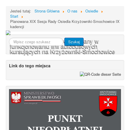
Jesteś tutaj:
Strona Główna
O nas
Osiedle
Start
Planowana XIX Sesja Rady Osiedla Krzyżowniki-Smochowice IX
kadencji
Od 1 stycznia 2023 roku zmiany w
Szukaj...
Szukaj
funkcjonowaniu linii autobusowych
kursujących na Krzyżowniki-Smochowice
Link do tego miejsca