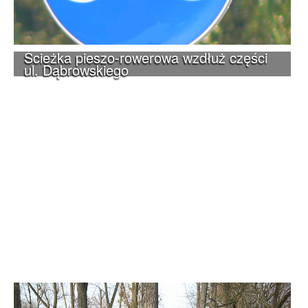
Ścieżka pieszo-rowerowa wzdłuż części
ul. Dąbrowskiego