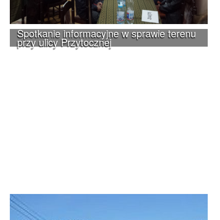
Spotkanie informacyjne w sprawie terenu
przy ulicy Przytocznej