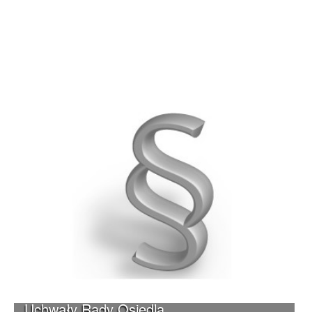
Uchwały Rady Osiedla