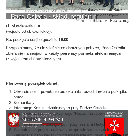
Sesja odbędzie się w
pomieszczeniach Rady
Rada Osiedla - skład, regulamin
Osiedla mieszczących się
w Filii Biblioteki Publicznej,
ul. Muszkowska 1a
(wejście od ul. Ownickiej).
Rozpoczęcie sesji o godzinie
19:00
.
Przypominamy, że niezależnie od doraźnych potrzeb, Rada Osiedla
zbiera się na sesjach w każdy
pierwszy poniedziałek miesiąca
(z wyjątkiem dni świątecznych).
Planowany porządek obrad:
Otwarcie sesji, powołanie protokolanta, przedstawienie porządku
obrad.
Komunikaty.
Informacje Komisji działających przy Radzie Osiedla.
Informacje Zespołu redakcyjnego "Nasze Krzyżowniki -
Smochowice".
Informacje z prac Zarządu pomiędzy sesjami Rady.
Rozpatrzenie projektu uchwały w sprawie wyznaczenia
kandydatur osób będących przedstawicielami osób starszych lub