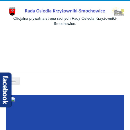
Oficjalna prywatna strona radnych Rady Osiedla Krzyżowniki-
Smochowice.
Przełącz
nawigację
Start
O nas
Informacje
Komisje