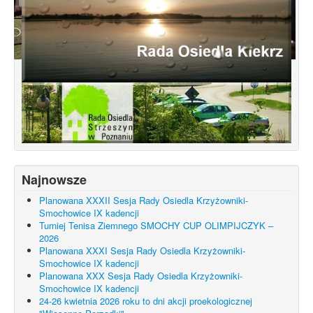
Konsultacje dotyczące terenu
Smochowice Południe w rejonie ulic
położonych pomiędzy Wejherowską,
Starogardzką, Pniewską, Pelplińską.
Najnowsze
Planowana XXXII Sesja Rady Osiedla Krzyżowniki-
Smochowice IX kadencji
Turniej Tenisa Ziemnego SMOCHY CUP OLIMPIJCZYK –
2026
Planowana XXXI Sesja Rady Osiedla Krzyżowniki-
Smochowice IX kadencji
Planowana XXX Sesja Rady Osiedla Krzyżowniki-
Smochowice IX kadencji
24-26 kwietnia 2026 roku to dni akcji proekologicznej