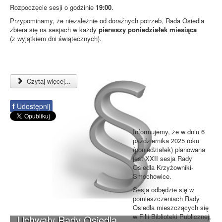
Rozpoczęcie sesji o godzinie
19:00
.
Przypominamy, że niezależnie od doraźnych potrzeb, Rada Osiedla
zbiera się na sesjach w każdy
pierwszy poniedziałek miesiąca
(z wyjątkiem dni świątecznych).
Czytaj więcej...
f
Udostępnij
Informujemy, że w dniu 6
października 2025 roku
(poniedziałek) planowana
jest XXII sesja Rady
Osiedla Krzyżowniki-
Smochowice.
Sesja odbędzie się w
pomieszczeniach Rady
Osiedla mieszczących się
w Filii Biblioteki Publicznej,
Uchwały Rady Osiedla