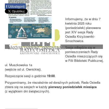
f
Udostępnij
Informujemy, że w dniu 7
kwietnia 2025 roku
(poniedziałek) planowana
jest XIV sesja Rady
Osiedla Krzyżowniki-
Smochowice.
Można pobrać, poczytać...
Sesja odbędzie się w
pomieszczeniach Rady
Osiedla mieszczących się
w Filii Biblioteki Publicznej,
ul. Muszkowska 1a
(wejście od ul. Ownickiej).
Rozpoczęcie sesji o godzinie
19:00
.
Przypominamy, że niezależnie od doraźnych potrzeb, Rada Osiedla
zbiera się na sesjach w każdy
pierwszy poniedziałek miesiąca
(z wyjątkiem dni świątecznych).