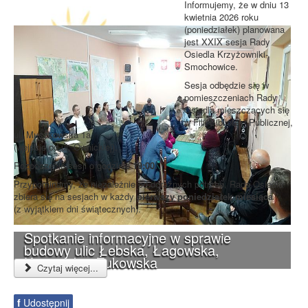
Informujemy, że w dniu 13
kwietnia 2026 roku
(poniedziałek) planowana
jest XXIX sesja Rady
Osiedla Krzyżowniki-
Smochowice.
Sesja odbędzie się w
pomieszczeniach Rady
Osiedla mieszczących się
w Filii Biblioteki Publicznej,
ul. Muszkowska 1a
(wejście od ul. Ownickiej).
Rozpoczęcie sesji o godzinie
19:00
.
Przypominamy, że niezależnie od doraźnych potrzeb, Rada Osiedla
zbiera się na sesjach w każdy
pierwszy poniedziałek miesiąca
(z wyjątkiem dni świątecznych).
Spotkanie informacyjne w sprawie
budowy ulic Łebska, Łagowska,
Kociewska, Żukowska
Czytaj więcej...
f
Udostępnij