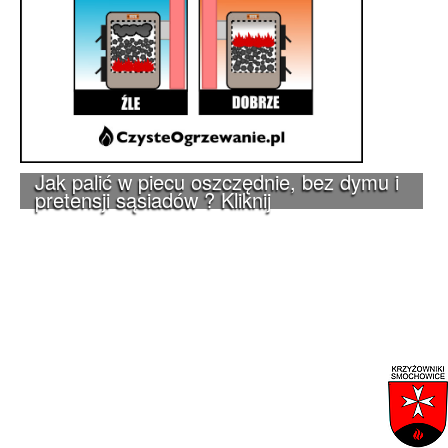
Jak palić w piecu oszczędnie, bez dymu i
pretensji sąsiadów ? Kliknij