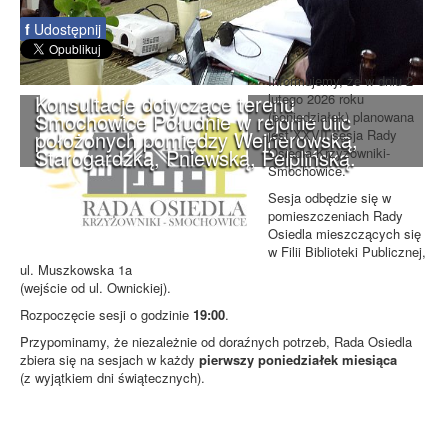
f
Udostępnij
Informujemy, że w dniu 2
Konsultacje dotyczące terenu
lutego 2026 roku
Smochowice Południe w rejonie ulic
(poniedziałek) planowana
położonych pomiędzy Wejherowską,
jest XXVII sesja Rady
Starogardzką, Pniewską, Pelplińską.
Osiedla Krzyżowniki-
Smochowice.
Sesja odbędzie się w
pomieszczeniach Rady
Osiedla mieszczących się
w Filii Biblioteki Publicznej,
ul. Muszkowska 1a
(wejście od ul. Ownickiej).
Rozpoczęcie sesji o godzinie
19:00
.
Przypominamy, że niezależnie od doraźnych potrzeb, Rada Osiedla
zbiera się na sesjach w każdy
pierwszy poniedziałek miesiąca
(z wyjątkiem dni świątecznych).