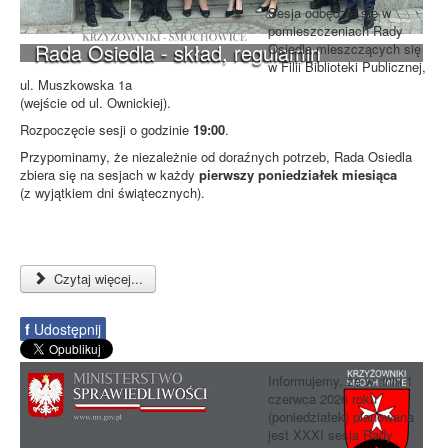
Sesja odbędzie się w
pomieszczeniach Rady
Rada Osiedla - skład, regulamin
Osiedla mieszczących się
w Filii Biblioteki Publicznej,
ul. Muszkowska 1a
(wejście od ul. Ownickiej).
Rozpoczęcie sesji o godzinie
19:00
.
Przypominamy, że niezależnie od doraźnych potrzeb, Rada Osiedla
zbiera się na sesjach w każdy
pierwszy poniedziałek miesiąca
(z wyjątkiem dni świątecznych).
Czytaj więcej...
f
Udostępnij
Informujemy, że w dniu 1
czerwca 2026 roku
(poniedziałek) planowana
jest XXXI sesja Rady