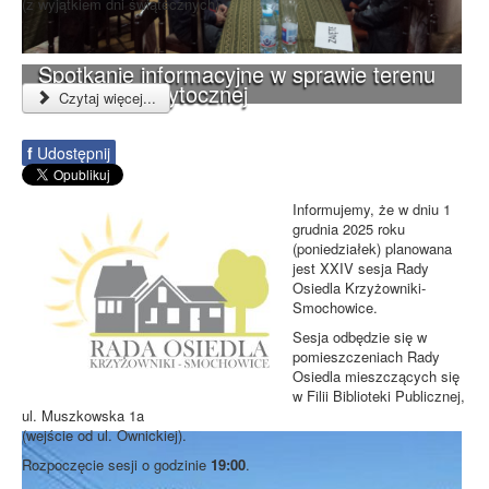
(z wyjątkiem dni świątecznych).
Spotkanie informacyjne w sprawie terenu
przy ulicy Przytocznej
Czytaj więcej...
f
Udostępnij
Informujemy, że w dniu 1
grudnia 2025 roku
(poniedziałek) planowana
jest XXIV sesja Rady
Osiedla Krzyżowniki-
Smochowice.
Sesja odbędzie się w
pomieszczeniach Rady
Osiedla mieszczących się
w Filii Biblioteki Publicznej,
ul. Muszkowska 1a
(wejście od ul. Ownickiej).
Rozpoczęcie sesji o godzinie
19:00
.