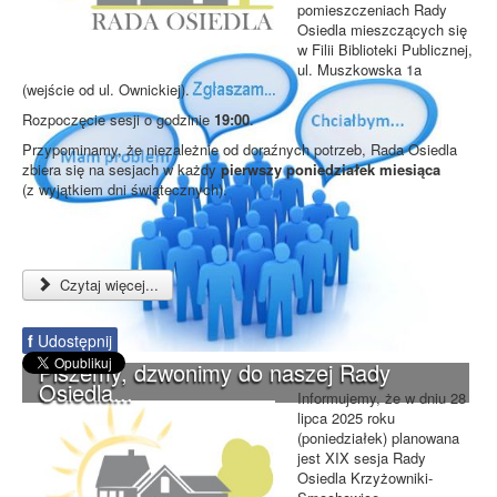
pomieszczeniach Rady
Osiedla mieszczących się
w Filii Biblioteki Publicznej,
ul. Muszkowska 1a
(wejście od ul. Ownickiej).
Rozpoczęcie sesji o godzinie
19:00
.
Przypominamy, że niezależnie od doraźnych potrzeb, Rada Osiedla
zbiera się na sesjach w każdy
pierwszy poniedziałek miesiąca
(z wyjątkiem dni świątecznych).
Czytaj więcej...
f
Udostępnij
Piszemy, dzwonimy do naszej Rady
Osiedla...
Informujemy, że w dniu 28
lipca 2025 roku
(poniedziałek) planowana
jest XIX sesja Rady
Osiedla Krzyżowniki-