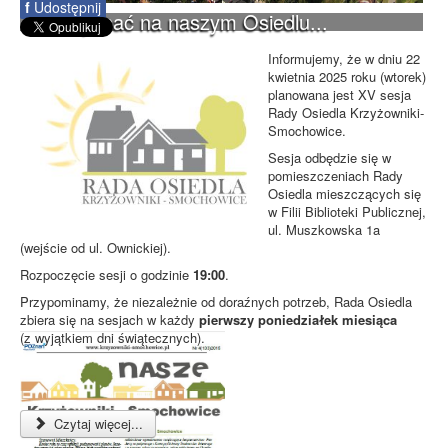
f
Udostępnij
Co słychać na naszym Osiedlu...
Informujemy, że w dniu 22
kwietnia 2025 roku (wtorek)
planowana jest XV sesja
Rady Osiedla Krzyżowniki-
Smochowice.
Sesja odbędzie się w
pomieszczeniach Rady
Osiedla mieszczących się
w Filii Biblioteki Publicznej,
ul. Muszkowska 1a
(wejście od ul. Ownickiej).
Rozpoczęcie sesji o godzinie
19:00
.
Przypominamy, że niezależnie od doraźnych potrzeb, Rada Osiedla
zbiera się na sesjach w każdy
pierwszy poniedziałek miesiąca
(z wyjątkiem dni świątecznych).
Czytaj więcej...