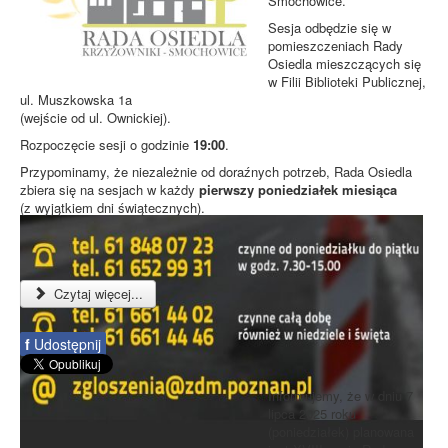
Smochowice.
Sesja odbędzie się w
pomieszczeniach Rady
Osiedla mieszczących się
w Filii Biblioteki Publicznej,
ul. Muszkowska 1a
(wejście od ul. Ownickiej).
Rozpoczęcie sesji o godzinie
19:00
.
Przypominamy, że niezależnie od doraźnych potrzeb, Rada Osiedla
zbiera się na sesjach w każdy
pierwszy poniedziałek miesiąca
(z wyjątkiem dni świątecznych).
Czytaj więcej...
f
Udostępnij
Informujemy, że w dniu 7
lipca 2025 roku
(poniedziałek) planowana