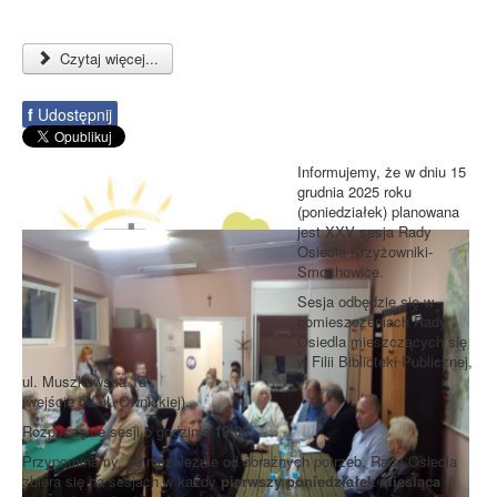
Czytaj więcej...
f
Udostępnij
Informujemy, że w dniu 15
grudnia 2025 roku
(poniedziałek) planowana
jest XXV sesja Rady
Osiedla Krzyżowniki-
Smochowice.
Sesja odbędzie się w
pomieszczeniach Rady
Osiedla mieszczących się
w Filii Biblioteki Publicznej,
ul. Muszkowska 1a
(wejście od ul. Ownickiej).
Rozpoczęcie sesji o godzinie
19:00
.
Przypominamy, że niezależnie od doraźnych potrzeb, Rada Osiedla
zbiera się na sesjach w każdy
pierwszy poniedziałek miesiąca