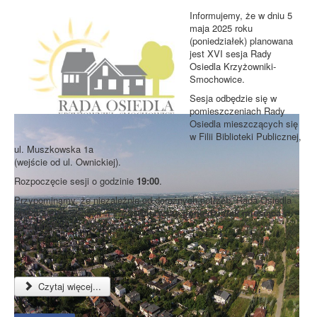
Informujemy, że w dniu 5
maja 2025 roku
(poniedziałek) planowana
jest XVI sesja Rady
Osiedla Krzyżowniki-
Smochowice.
Sesja odbędzie się w
pomieszczeniach Rady
Osiedla mieszczących się
w Filii Biblioteki Publicznej,
ul. Muszkowska 1a
(wejście od ul. Ownickiej).
Rozpoczęcie sesji o godzinie
19:00
.
Przypominamy, że niezależnie od doraźnych potrzeb, Rada Osiedla
zbiera się na sesjach w każdy
pierwszy poniedziałek miesiąca
(z wyjątkiem dni świątecznych).
Czytaj więcej...