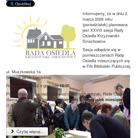
Informujemy, że w dniu 2
marca 2026 roku
(poniedziałek) planowana
jest XXVIII sesja Rady
Osiedla Krzyżowniki-
Smochowice.
Sesja odbędzie się w
pomieszczeniach Rady
Osiedla mieszczących się
w Filii Biblioteki Publicznej,
ul. Muszkowska 1a
(wejście od ul. Ownickiej).
Rozpoczęcie sesji o godzinie
19:00
.
Przypominamy, że niezależnie od doraźnych potrzeb, Rada Osiedla
zbiera się na sesjach w każdy
pierwszy poniedziałek miesiąca
(z wyjątkiem dni świątecznych).
Czytaj więcej...