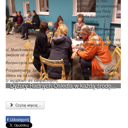
czerwca 2025 roku
(poniedziałek) planowana
jest XVII sesja Rady
Osiedla Krzyżowniki-
Smochowice.
Sesja odbędzie się w
pomieszczeniach Rady
Osiedla mieszczących się
w Filii Biblioteki Publicznej,
ul. Muszkowska 1a
(wejście od ul. Ownickiej).
Rozpoczęcie sesji o godzinie
19:00
.
Przypominamy, że niezależnie od doraźnych potrzeb, Rada Osiedla
zbiera się na sesjach w każdy
pierwszy poniedziałek miesiąca
(z wyjątkiem dni świątecznych).
Dyżury Radnych Osiedla w każdą środę...
Czytaj więcej...
f
Udostępnij