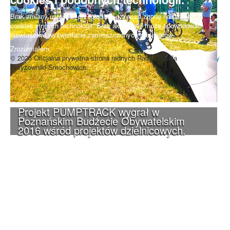
Brak zmiany ustawień przeglądarki oznacza zgodę na używanie
cookies i innych technologii. Brak akceptacji może spowodować
niewłaściwe wyświetlanie zamieszczonych materiałów.
Zrozumiałem
© 2026 Oficjalna prywatna strona radnych Rady Osiedla
Do góry
Krzyżowniki-Smochowice.
Projekt PUMPTRACK wygrał w
Poznańskim Budżecie Obywatelskim
2016 wśród projektów dzielnicowych.