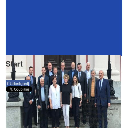
Dokumenty
Galeria
Na Osiedlu
Formularze
Do pobrania
Kontakt
Start
Rada Seniorów
f
Udostępnij
Informujemy, że w dniu 6
lipca 2026 roku
(poniedziałek) planowana
jest XXXII sesja Rady
Osiedla Krzyżowniki-
Smochowice.