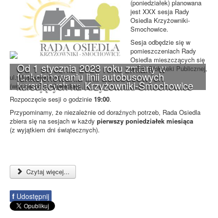
(poniedziałek) planowana
jest XXX sesja Rady
Osiedla Krzyżowniki-
Smochowice.
Sesja odbędzie się w
pomieszczeniach Rady
Osiedla mieszczących się
Od 1 stycznia 2023 roku zmiany w
w Filii Biblioteki Publicznej,
funkcjonowaniu linii autobusowych
ul. Muszkowska 1a
kursujących na Krzyżowniki-Smochowice
(wejście od ul. Ownickiej).
Rozpoczęcie sesji o godzinie
19:00
.
Przypominamy, że niezależnie od doraźnych potrzeb, Rada Osiedla
zbiera się na sesjach w każdy
pierwszy poniedziałek miesiąca
(z wyjątkiem dni świątecznych).
Czytaj więcej...
f
Udostępnij