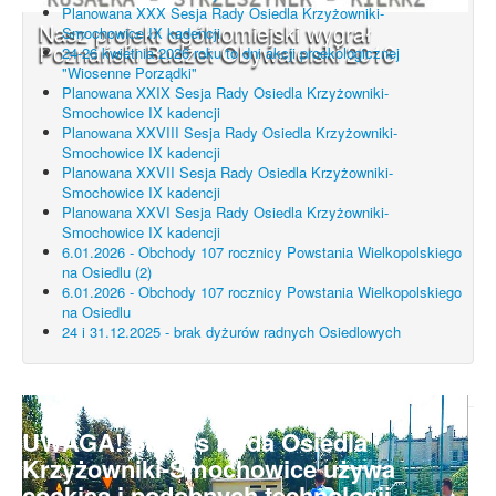
Planowana XXX Sesja Rady Osiedla Krzyżowniki-
Nasz projekt ogólnomiejski wygrał
Smochowice IX kadencji
Poznański Budżet Obywatelski 2016
24-26 kwietnia 2026 roku to dni akcji proekologicznej
"Wiosenne Porządki"
Planowana XXIX Sesja Rady Osiedla Krzyżowniki-
Smochowice IX kadencji
Planowana XXVIII Sesja Rady Osiedla Krzyżowniki-
Smochowice IX kadencji
Planowana XXVII Sesja Rady Osiedla Krzyżowniki-
Smochowice IX kadencji
Planowana XXVI Sesja Rady Osiedla Krzyżowniki-
Smochowice IX kadencji
6.01.2026 - Obchody 107 rocznicy Powstania Wielkopolskiego
na Osiedlu (2)
6.01.2026 - Obchody 107 rocznicy Powstania Wielkopolskiego
na Osiedlu
24 i 31.12.2025 - brak dyżurów radnych Osiedlowych
UWAGA! Serwis Rada Osiedla
Krzyżowniki-Smochowice używa
cookies i podobnych technologii.