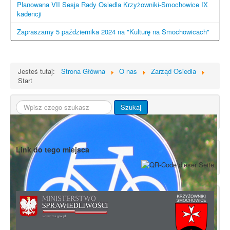
Planowana VII Sesja Rady Osiedla Krzyżowniki-Smochowice IX
kadencji
Zapraszamy 5 października 2024 na "Kulturę na Smochowicach"
Jesteś tutaj:
Strona Główna
O nas
Zarząd Osiedla
Start
Szukaj...
Szukaj
Link do tego miejsca