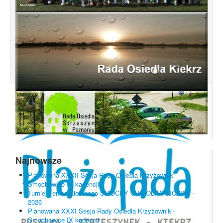
Najnowsze
Planowana XXXII Sesja Rady Osiedla Krzyżowniki-
Smochowice IX kadencji
Turniej Tenisa Ziemnego SMOCHY CUP OLIMPIJCZYK –
2026
Planowana XXXI Sesja Rady Osiedla Krzyżowniki-
Smochowice IX kadencji