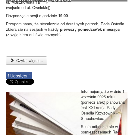
ul. Muszkowska 1a
(wejście od ul. Ownickiej).
Rozpoczęcie sesji o godzinie
19:00
.
Przypominamy, że niezależnie od doraźnych potrzeb, Rada Osiedla
zbiera się na sesjach w każdy
pierwszy poniedziałek miesiąca
(z wyjątkiem dni świątecznych).
Czytaj więcej...
f
Udostępnij
Informujemy, że w dniu 1
września 2025 roku
(poniedziałek) planowana
jest XXI sesja Rady
Osiedla Krzyżowniki-
Smochowice.
Sesja odbędzie się w
pomieszczeniach Rady