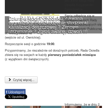
jest XVIII sesja Rady
Osiedla Krzyżowniki-
Smochowice.
Sesja odbędzie się w
Dziura w jezdni, chodniku ? Awaria
pomieszczeniach Rady
sygnalizacji ? Uszkodzenie studzienki
Osiedla mieszczących się
kanalizacji deszczowej ? Zimowe
w Filii Biblioteki Publicznej,
utrzymanie ? Zgłoś awarię, dzwoń !!!
ul. Muszkowska 1a
(wejście od ul. Ownickiej).
Rozpoczęcie sesji o godzinie
19:00
.
Przypominamy, że niezależnie od doraźnych potrzeb, Rada Osiedla
zbiera się na sesjach w każdy
pierwszy poniedziałek miesiąca
(z wyjątkiem dni świątecznych).
Czytaj więcej...
f
Udostępnij
Informujemy, że w dniu 2