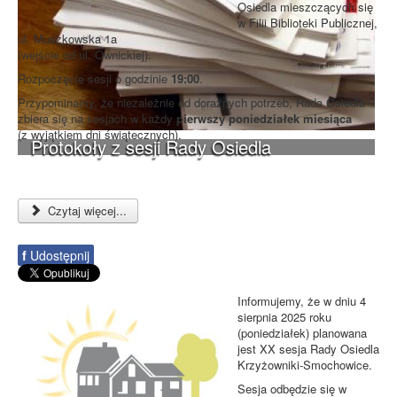
Osiedla mieszczących się
w Filii Biblioteki Publicznej,
ul. Muszkowska 1a
(wejście od ul. Ownickiej).
Rozpoczęcie sesji o godzinie
19:00
.
Przypominamy, że niezależnie od doraźnych potrzeb, Rada Osiedla
zbiera się na sesjach w każdy
pierwszy poniedziałek miesiąca
(z wyjątkiem dni świątecznych).
Protokoły z sesji Rady Osiedla
Czytaj więcej...
f
Udostępnij
Informujemy, że w dniu 4
sierpnia 2025 roku
(poniedziałek) planowana
jest XX sesja Rady Osiedla
Krzyżowniki-Smochowice.
Sesja odbędzie się w