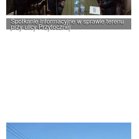
Spotkanie informacyjne w sprawie terenu
przy ulicy Przytocznej