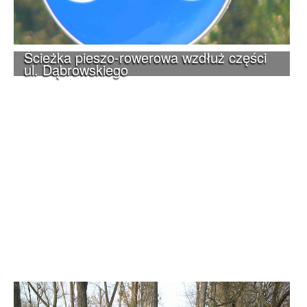
Ścieżka pieszo-rowerowa wzdłuż części
ul. Dąbrowskiego