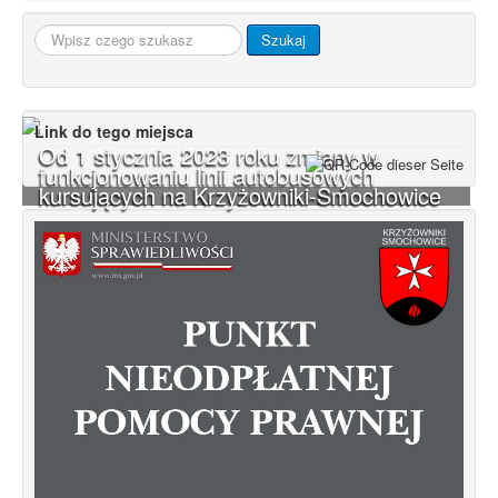
Szukaj...
Szukaj
Link do tego miejsca
Od 1 stycznia 2023 roku zmiany w
funkcjonowaniu linii autobusowych
kursujących na Krzyżowniki-Smochowice