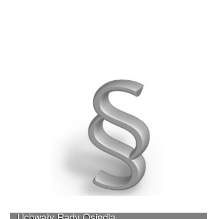
Uchwały Rady Osiedla