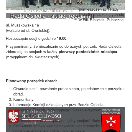
Sesja odbędzie się w
pomieszczeniach Rady
Rada Osiedla - skład, regulamin
Osiedla mieszczących się
w Filii Biblioteki Publicznej,
ul. Muszkowska 1a
(wejście od ul. Ownickiej).
Rozpoczęcie sesji o godzinie
19:00
.
Przypominamy, że niezależnie od doraźnych potrzeb, Rada Osiedla
zbiera się na sesjach w każdy
pierwszy poniedziałek miesiąca
(z wyjątkiem dni świątecznych).
Planowany porządek obrad:
Otwarcie sesji, powołanie protokolanta, przedstawienie porządku
obrad.
Komunikaty.
Informacje Komisji działających przy Radzie Osiedla.
Informacje Zespołu redakcyjnego "Nasze Krzyżowniki -
Smochowice".
Informacje z prac Zarządu pomiędzy sesjami Rady.
Omówienie sprawy wydzierżawienia nieruchomości miejskiej
położonej w Poznaniu przy ulicy Słupskiej.