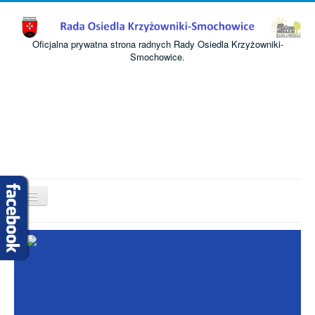
Oficjalna prywatna strona radnych Rady Osiedla Krzyżowniki-
Smochowice.
Przełącz
nawigację
Start
O nas
Informacje
Komisje