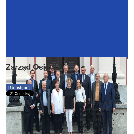
Dokumenty
Galeria
Na Osiedlu
Formularze
Do pobrania
Kontakt
Zarząd Osiedla
Rada Seniorów
f
Udostępnij
Informujemy, że w dniu 3
marca 2025 roku
(poniedziałek) planowana
jest XIII sesja Rady
Osiedla Krzyżowniki-
Smochowice.