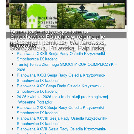
Konsultacje dotyczące terenu
Smochowice Południe w rejonie ulic
położonych pomiędzy Wejherowską,
Najnowsze
Starogardzką, Pniewską, Pelplińską.
Planowana XXXII Sesja Rady Osiedla Krzyżowniki-
Smochowice IX kadencji
Turniej Tenisa Ziemnego SMOCHY CUP OLIMPIJCZYK –
2026
Planowana XXXI Sesja Rady Osiedla Krzyżowniki-
Smochowice IX kadencji
Planowana XXX Sesja Rady Osiedla Krzyżowniki-
Smochowice IX kadencji
24-26 kwietnia 2026 roku to dni akcji proekologicznej
"Wiosenne Porządki"
Planowana XXIX Sesja Rady Osiedla Krzyżowniki-
Smochowice IX kadencji
Planowana XXVIII Sesja Rady Osiedla Krzyżowniki-
Smochowice IX kadencji
Planowana XXVII Sesja Rady Osiedla Krzyżowniki-