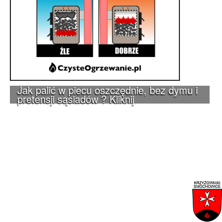
Jak palić w piecu oszczędnie, bez dymu i
pretensji sąsiadów ? Kliknij