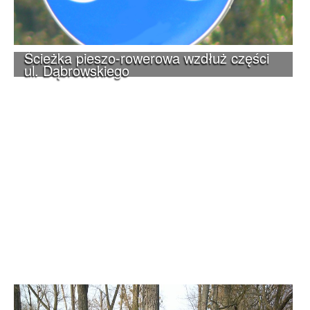
Ścieżka pieszo-rowerowa wzdłuż części
ul. Dąbrowskiego