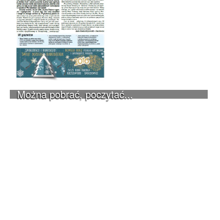
Można pobrać, poczytać...