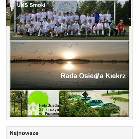
Konsultacje dotyczące terenu
Smochowice Południe w rejonie ulic
położonych pomiędzy Wejherowską,
Starogardzką, Pniewską, Pelplińską.
Najnowsze