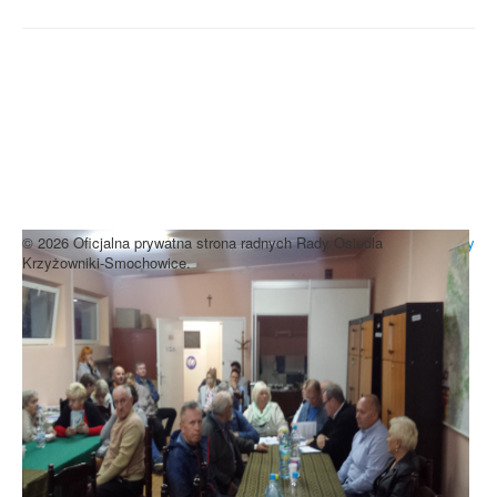
UWAGA! Serwis Rada Osiedla
Krzyżowniki-Smochowice używa
cookies i podobnych technologii.
Brak zmiany ustawień przeglądarki oznacza zgodę na używanie
cookies i innych technologii. Brak akceptacji może spowodować
niewłaściwe wyświetlanie zamieszczonych materiałów.
Zrozumiałem
© 2026 Oficjalna prywatna strona radnych Rady Osiedla
Do góry
Krzyżowniki-Smochowice.