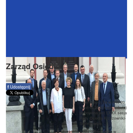
Dokumenty
Galeria
Na Osiedlu
Formularze
Do pobrania
Kontakt
Zarząd Osiedla
Rada Seniorów
f
Udostępnij
Informujemy, że w dniu 20
kwietnia 2024 roku (sobota)
planowana jest LXXX sesja
Rady Osiedla Krzyżowniki-
Smochowice.
Sesja odbędzie się w