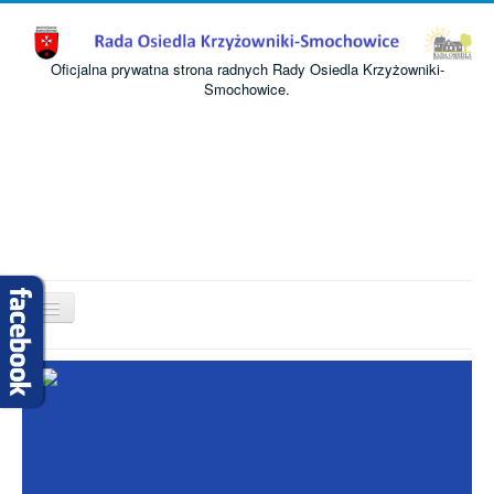
Oficjalna prywatna strona radnych Rady Osiedla Krzyżowniki-
Smochowice.
Przełącz
nawigację
Start
O nas
Informacje
Komisje