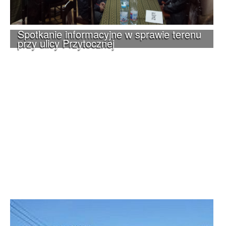
Spotkanie informacyjne w sprawie terenu
przy ulicy Przytocznej