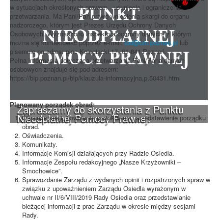
w sytuacjach określonych prawem - usunięcia i ograniczenia
przetwarzania. Ma Pani/Pan prawo wniesienia skargi do organu
nadzorczego, którym jest Prezes Urzędu Ochrony Danych
Osobowych. Wyznaczono inspektora ochrony danych, z którym
można się kontaktować poprzez e-mail:
iod@um.poznan.pl
lub
pisemnie na adres: plac Kolegiacki 17, 61-841 Poznań.
Pełna informacja dotycząca przetwarzania Pani/Pana danych
osobowych znajduje się pod adresem:
https://bip.poznan.pl/bip/klauzula-informacyjna,p,50431.html
Planowany porządek obrad:
Zapraszamy do skorzystania z Punktu
Nieodpłatnej Pomocy Prawnej.
Otwarcie sesji, powołanie protokolanta, przedstawienie porządku
obrad.
Oświadczenia.
Komunikaty.
Informacje Komisji działających przy Radzie Osiedla.
Informacje Zespołu redakcyjnego „Nasze Krzyżowniki –
Smochowice”.
Sprawozdanie Zarządu z wydanych opinii i rozpatrzonych spraw w
związku z upoważnieniem Zarządu Osiedla wyrażonym w
uchwale nr II/6/VIII/2019 Rady Osiedla oraz przedstawianie
bieżącej informacji z prac Zarządu w okresie między sesjami
Rady.