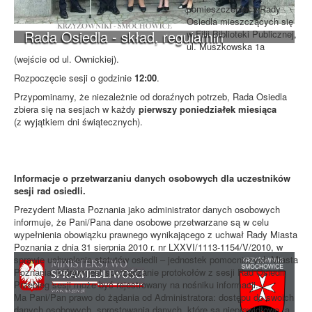
pomieszczeniach Rady
Osiedla mieszczących się
Rada Osiedla - skład, regulamin
w Filii Biblioteki Publicznej,
ul. Muszkowska 1a
(wejście od ul. Ownickiej).
Rozpoczęcie sesji o godzinie
12:00
.
Przypominamy, że niezależnie od doraźnych potrzeb, Rada Osiedla
zbiera się na sesjach w każdy
pierwszy poniedziałek miesiąca
(z wyjątkiem dni świątecznych).
Informacje o przetwarzaniu danych osobowych dla uczestników
sesji rad osiedli.
Prezydent Miasta Poznania jako administrator danych osobowych
informuje, że Pani/Pana dane osobowe przetwarzane są w celu
wypełnienia obowiązku prawnego wynikającego z uchwał Rady Miasta
Poznania z dnia 31 sierpnia 2010 r. nr LXXVI/1113-1154/V/2010, w
sprawie uchwalenia statutów osiedli – jednostek pomocniczych Miasta
Poznania, którym jest sporządzanie protokołów z sesji Rad Osiedli.
Przebieg sesji może być rejestrowany na nośniku informacji.
Ma Pani/Pan prawo do żądania od Administratora: dostępu do swoich
danych osobowych, sprostowania danych, które są nieprawidłowe, a