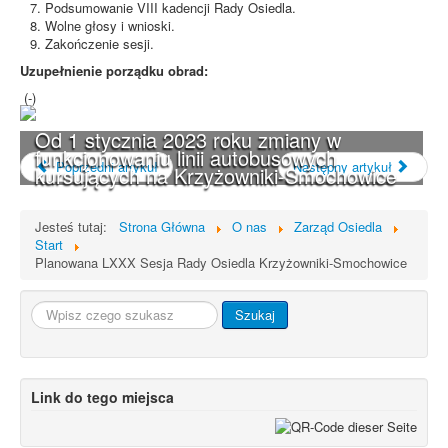
Podsumowanie VIII kadencji Rady Osiedla.
Wolne głosy i wnioski.
Zakończenie sesji.
Uzupełnienie porządku obrad:
(-)
Od 1 stycznia 2023 roku zmiany w
funkcjonowaniu linii autobusowych
Poprzedni artykuł
Następny artykuł
kursujących na Krzyżowniki-Smochowice
Jesteś tutaj:
Strona Główna
O nas
Zarząd Osiedla
Start
Planowana LXXX Sesja Rady Osiedla Krzyżowniki-Smochowice
Szukaj...
Szukaj
Link do tego miejsca