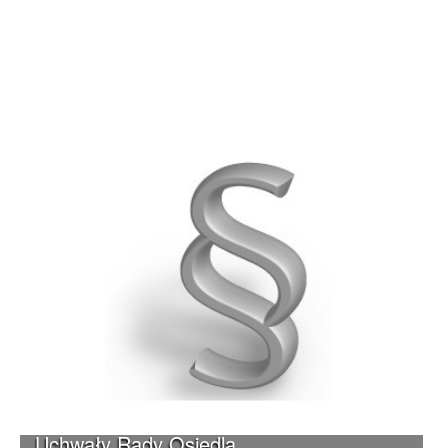
Uchwały Rady Osiedla