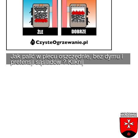
Jak palić w piecu oszczędnie, bez dymu i
pretensji sąsiadów ? Kliknij