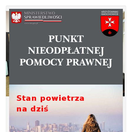
Spotkanie informacyjne w sprawie
budowy ulic Łebska, Łagowska,
Kociewska, Żukowska