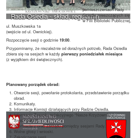
Sesja odbędzie się w
pomieszczeniach Rady
Rada Osiedla - skład, regulamin
Osiedla mieszczących się
w Filii Biblioteki Publicznej,
ul. Muszkowska 1a
(wejście od ul. Ownickiej).
Rozpoczęcie sesji o godzinie
19:00
.
Przypominamy, że niezależnie od doraźnych potrzeb, Rada Osiedla
zbiera się na sesjach w każdy
pierwszy poniedziałek miesiąca
(z wyjątkiem dni świątecznych).
Planowany porządek obrad:
Otwarcie sesji, powołanie protokolanta, przedstawienie porządku
obrad.
Komunikaty.
Informacje Komisji działających przy Radzie Osiedla.
Informacje Zespołu redakcyjnego "Nasze Krzyżowniki -
Smochowice".
Informacje z prac Zarządu pomiędzy sesjami Rady.
Wolne głosy i wnioski.
Zakończenie sesji.