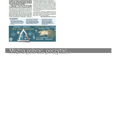
Można pobrać, poczytać...