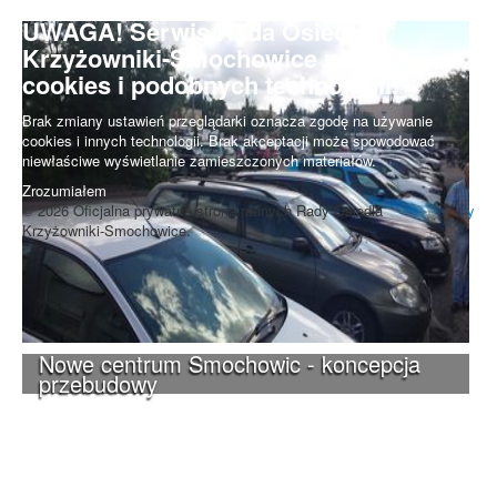
UWAGA! Serwis Rada Osiedla
Krzyżowniki-Smochowice używa
cookies i podobnych technologii.
Brak zmiany ustawień przeglądarki oznacza zgodę na używanie
cookies i innych technologii. Brak akceptacji może spowodować
niewłaściwe wyświetlanie zamieszczonych materiałów.
Zrozumiałem
© 2026 Oficjalna prywatna strona radnych Rady Osiedla
Do góry
Krzyżowniki-Smochowice.
Nowe centrum Smochowic - koncepcja
przebudowy