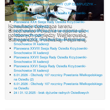
Turniej Tenisa Ziemnego SMOCHY CUP OLIMPIJCZYK –
2026
Planowana XXXI Sesja Rady Osiedla Krzyżowniki-
Smochowice IX kadencji
Planowana XXX Sesja Rady Osiedla Krzyżowniki-
Konsultacje dotyczące terenu
Smochowice IX kadencji
Smochowice Południe w rejonie ulic
24-26 kwietnia 2026 roku to dni akcji proekologicznej
położonych pomiędzy Wejherowską,
"Wiosenne Porządki"
Starogardzką, Pniewską, Pelplińską.
Planowana XXIX Sesja Rady Osiedla Krzyżowniki-
Smochowice IX kadencji
Planowana XXVIII Sesja Rady Osiedla Krzyżowniki-
Smochowice IX kadencji
Planowana XXVII Sesja Rady Osiedla Krzyżowniki-
Smochowice IX kadencji
Planowana XXVI Sesja Rady Osiedla Krzyżowniki-
Smochowice IX kadencji
6.01.2026 - Obchody 107 rocznicy Powstania Wielkopolskiego
na Osiedlu (2)
6.01.2026 - Obchody 107 rocznicy Powstania Wielkopolskiego
na Osiedlu
24 i 31.12.2025 - brak dyżurów radnych Osiedlowych