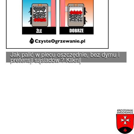
Jak palić w piecu oszczędnie, bez dymu i
pretensji sąsiadów ? Kliknij