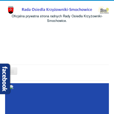
Oficjalna prywatna strona radnych Rady Osiedla Krzyżowniki-
Smochowice.
Przełącz
nawigację
Start
O nas
Informacje
Komisje