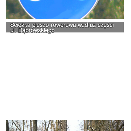
Ścieżka pieszo-rowerowa wzdłuż części
ul. Dąbrowskiego