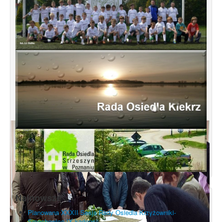
Najnowsze
Planowana XXXII Sesja Rady Osiedla Krzyżowniki-
Smochowice IX kadencji