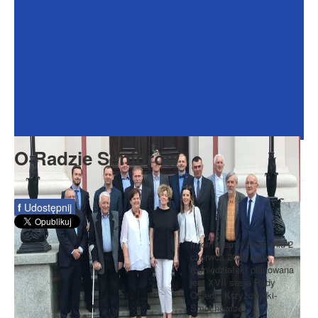
Dokumenty
Galeria
Na Osiedlu
Formularze
Do pobrania
Kontakt
O Radzie Seniorów
Rada Seniorów
f
Udostępnij
Informujemy, że w dniu 2
czerwca 2025 roku
(poniedziałek) planowana
jest XVII sesja Rady
Osiedla Krzyżowniki-
Smochowice.