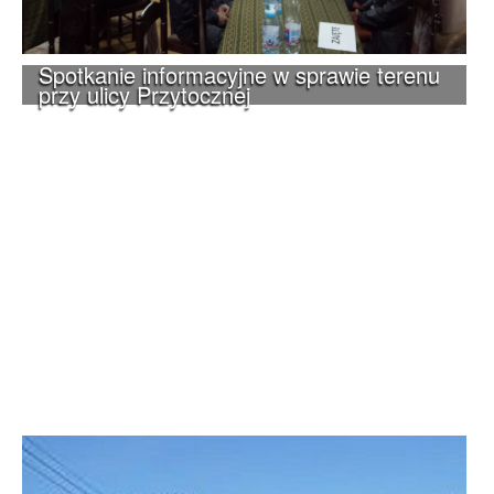
Spotkanie informacyjne w sprawie terenu
przy ulicy Przytocznej