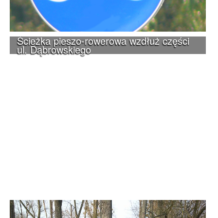
Ścieżka pieszo-rowerowa wzdłuż części
ul. Dąbrowskiego