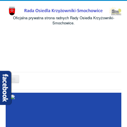
Oficjalna prywatna strona radnych Rady Osiedla Krzyżowniki-
Smochowice.
Przełącz
nawigację
Start
O nas
Informacje
Komisje