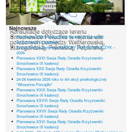
Najnowsze
Konsultacje dotyczące terenu
Smochowice Południe w rejonie ulic
Planowana XXXII Sesja Rady Osiedla Krzyżowniki-
położonych pomiędzy Wejherowską,
Smochowice IX kadencji
Starogardzką, Pniewską, Pelplińską.
Turniej Tenisa Ziemnego SMOCHY CUP OLIMPIJCZYK –
2026
Planowana XXXI Sesja Rady Osiedla Krzyżowniki-
Smochowice IX kadencji
Planowana XXX Sesja Rady Osiedla Krzyżowniki-
Smochowice IX kadencji
24-26 kwietnia 2026 roku to dni akcji proekologicznej
"Wiosenne Porządki"
Planowana XXIX Sesja Rady Osiedla Krzyżowniki-
Smochowice IX kadencji
Planowana XXVIII Sesja Rady Osiedla Krzyżowniki-
Smochowice IX kadencji
Planowana XXVII Sesja Rady Osiedla Krzyżowniki-
Smochowice IX kadencji
Planowana XXVI Sesja Rady Osiedla Krzyżowniki-
Smochowice IX kadencji