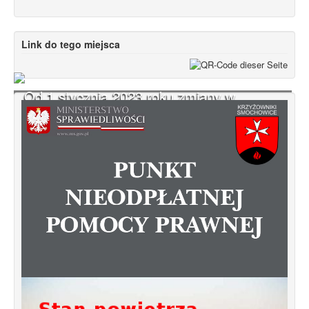
Link do tego miejsca
Od 1 stycznia 2023 roku zmiany w
funkcjonowaniu linii autobusowych
kursujących na Krzyżowniki-Smochowice