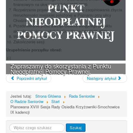
finansowym na okres pięcioletni 2025-2029.
Rozpatrzenie projektu uchwały w sprawie zaopiniowania zbycia
nieruchomości miejskiej położonej w Poznaniu przy ulicy
Chodzieskiej.
Przedstawienie przez Zarząd Osiedla wstępnego projektu
aktualizacji planu wydatków Osiedla na lata 2026-2029.
Wolne głosy i wnioski.
Zakończenie sesji.
Uzupełnienie porządku obrad:
(-)
Zapraszamy do skorzystania z Punktu
Nieodpłatnej Pomocy Prawnej.
Poprzedni artykuł
Następny artykuł
Jesteś tutaj:
Strona Główna
Rada Seniorów
O Radzie Seniorów
Start
Planowana XVIII Sesja Rady Osiedla Krzyżowniki-Smochowice
IX kadencji
Szukaj...
Szukaj