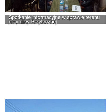
Spotkanie informacyjne w sprawie terenu
przy ulicy Przytocznej