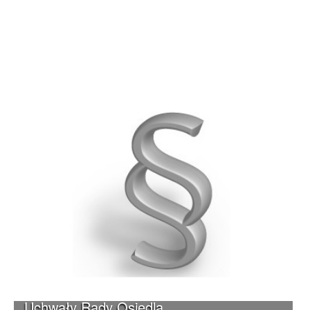
Uchwały Rady Osiedla