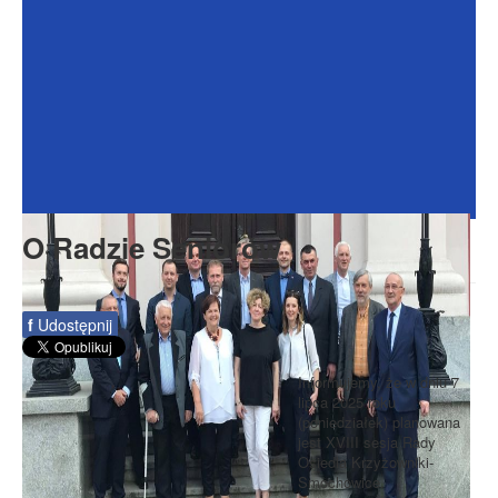
Dokumenty
Galeria
Na Osiedlu
Formularze
Do pobrania
Kontakt
O Radzie Seniorów
Rada Seniorów
f
Udostępnij
Informujemy, że w dniu 7
lipca 2025 roku
(poniedziałek) planowana
jest XVIII sesja Rady
Osiedla Krzyżowniki-
Smochowice.