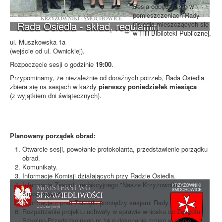
Sesja odbędzie się w
pomieszczeniach Rady
Rada Osiedla - skład, regulamin
Osiedla mieszczących się
w Filii Biblioteki Publicznej,
ul. Muszkowska 1a
(wejście od ul. Ownickiej).
Rozpoczęcie sesji o godzinie
19:00
.
Przypominamy, że niezależnie od doraźnych potrzeb, Rada Osiedla
zbiera się na sesjach w każdy
pierwszy poniedziałek miesiąca
(z wyjątkiem dni świątecznych).
Planowany porządek obrad:
Otwarcie sesji, powołanie protokolanta, przedstawienie porządku
obrad.
Komunikaty.
Informacje Komisji działających przy Radzie Osiedla.
Informacje Zespołu redakcyjnego "Nasze Krzyżowniki -
Smochowice".
Informacje z prac Zarządu pomiędzy sesjami Rady.
Rozpatrzenie projektu uchwały w sprawie wniosku do Zespołu
Szkolno-Przedszkolnego nr 14 o dokonanie zmian w planie