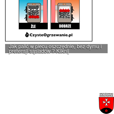
Jak palić w piecu oszczędnie, bez dymu i
pretensji sąsiadów ? Kliknij