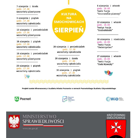
Rada Osiedla - skład, regulamin
Poprzedni artykuł
Następny artykuł