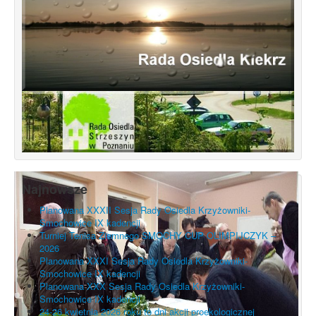
Najnowsze
Planowana XXXII Sesja Rady Osiedla Krzyżowniki-
Smochowice IX kadencji
Turniej Tenisa Ziemnego SMOCHY CUP OLIMPIJCZYK –
2026
Planowana XXXI Sesja Rady Osiedla Krzyżowniki-
Smochowice IX kadencji
Planowana XXX Sesja Rady Osiedla Krzyżowniki-
Smochowice IX kadencji
24-26 kwietnia 2026 roku to dni akcji proekologicznej