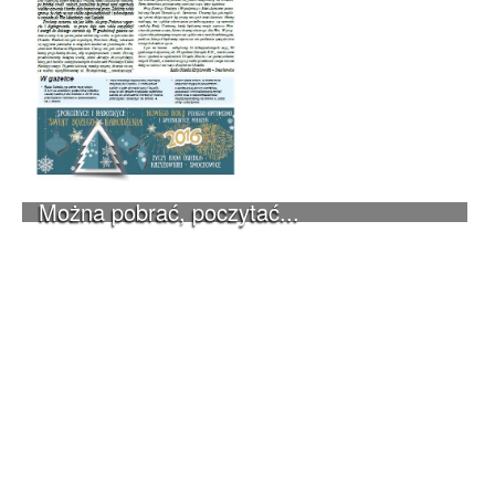
Można pobrać, poczytać...