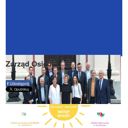
Dokumenty
Galeria
Na Osiedlu
Formularze
Do pobrania
Kontakt
Zarząd Osiedla
Rada Seniorów
f
Udostępnij