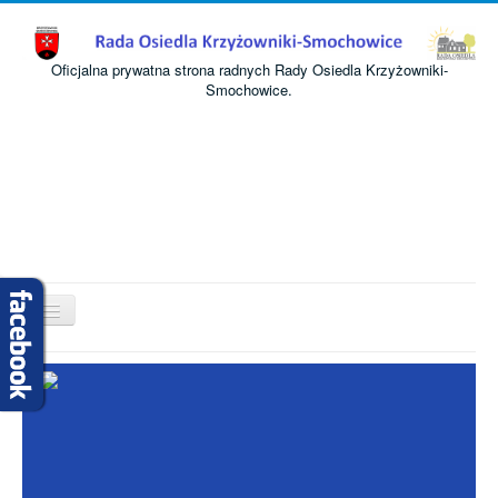
Oficjalna prywatna strona radnych Rady Osiedla Krzyżowniki-
Smochowice.
Przełącz
nawigację
Start
O nas
Informacje
Komisje