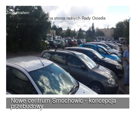
niewłaściwe wyświetlanie zamieszczonych materiałów.
Zrozumiałem
© 2026 Oficjalna prywatna strona radnych Rady Osiedla
Do góry
Krzyżowniki-Smochowice.
Nowe centrum Smochowic - koncepcja
przebudowy