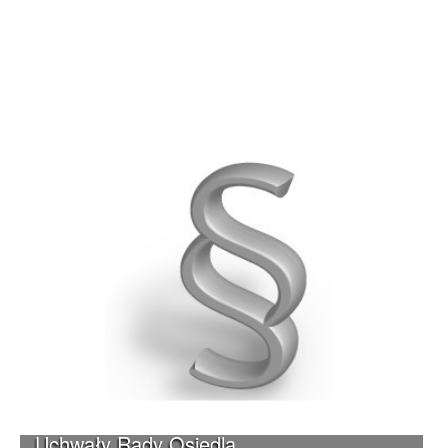
Uchwały Rady Osiedla