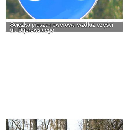
Ścieżka pieszo-rowerowa wzdłuż części
ul. Dąbrowskiego