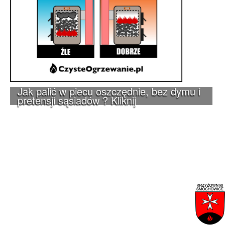
Jak palić w piecu oszczędnie, bez dymu i
pretensji sąsiadów ? Kliknij