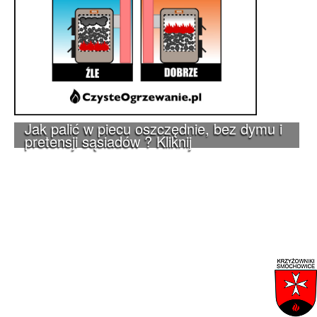
Jak palić w piecu oszczędnie, bez dymu i
pretensji sąsiadów ? Kliknij