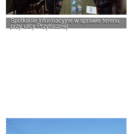
Spotkanie informacyjne w sprawie terenu
przy ulicy Przytocznej