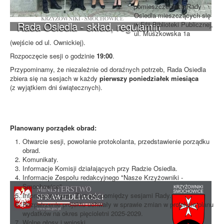
pomieszczeniach Rady
Osiedla mieszczących się
Rada Osiedla - skład, regulamin
w Filii Biblioteki Publicznej,
ul. Muszkowska 1a
(wejście od ul. Ownickiej).
Rozpoczęcie sesji o godzinie
19:00
.
Przypominamy, że niezależnie od doraźnych potrzeb, Rada Osiedla
zbiera się na sesjach w każdy
pierwszy poniedziałek miesiąca
(z wyjątkiem dni świątecznych).
Planowany porządek obrad:
Otwarcie sesji, powołanie protokolanta, przedstawienie porządku
obrad.
Komunikaty.
Informacje Komisji działających przy Radzie Osiedla.
Informacje Zespołu redakcyjnego "Nasze Krzyżowniki -
Smochowice".
Informacje z prac Zarządu pomiędzy sesjami Rady.
Rozpatrzenie projektu uchwały w sprawie zmian w projekcie planu
wydatków na okres pięcioletni 2025-2029.
Wolne głosy i wnioski.