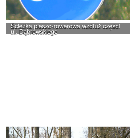
Ścieżka pieszo-rowerowa wzdłuż części
ul. Dąbrowskiego