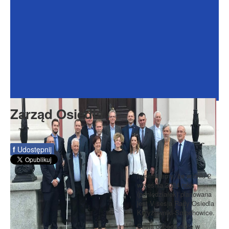
Dokumenty
Galeria
Na Osiedlu
Formularze
Do pobrania
Kontakt
Zarząd Osiedla
Rada Seniorów
f
Udostępnij
Informujemy, że w dniu 2
września 2024 roku
(poniedziałek) planowana
jest V sesja Rady Osiedla
Krzyżowniki-Smochowice.
Sesja odbędzie się w