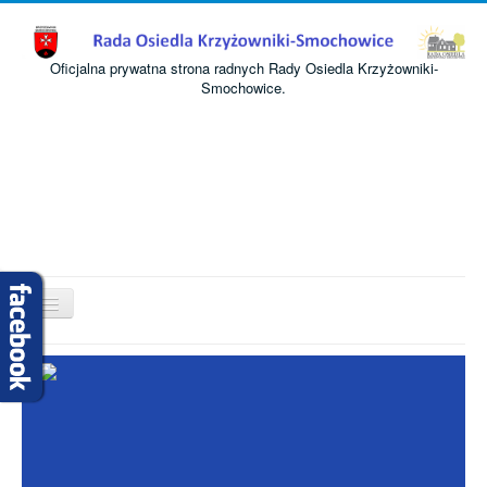
Oficjalna prywatna strona radnych Rady Osiedla Krzyżowniki-
Smochowice.
Przełącz
nawigację
Start
O nas
Informacje
Komisje