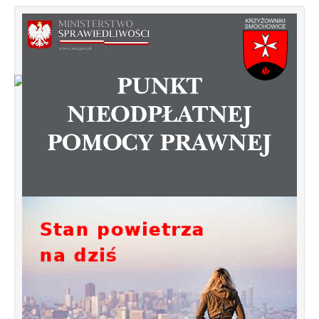
Od 1 stycznia 2023 roku zmiany w
funkcjonowaniu linii autobusowych
kursujących na Krzyżowniki-Smochowice