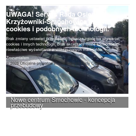
UWAGA! Serwis Rada Osiedla
Krzyżowniki-Smochowice używa
cookies i podobnych technologii.
Brak zmiany ustawień przeglądarki oznacza zgodę na używanie
cookies i innych technologii. Brak akceptacji może spowodować
niewłaściwe wyświetlanie zamieszczonych materiałów.
Zrozumiałem
© 2026 Oficjalna prywatna strona radnych Rady Osiedla
Do góry
Krzyżowniki-Smochowice.
Nowe centrum Smochowic - koncepcja
przebudowy