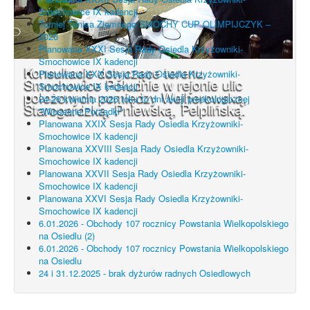
Smochowice IX kadencji
Turniej Tenisa Ziemnego SMOCHY CUP OLIMPIJCZYK –
2026
Planowana XXXI Sesja Rady Osiedla Krzyżowniki-
Smochowice IX kadencji
Konsultacje dotyczące terenu
Planowana XXX Sesja Rady Osiedla Krzyżowniki-
Smochowice Południe w rejonie ulic
Smochowice IX kadencji
położonych pomiędzy Wejherowską,
24-26 kwietnia 2026 roku to dni akcji proekologicznej
Starogardzką, Pniewską, Pelplińską.
"Wiosenne Porządki"
Planowana XXIX Sesja Rady Osiedla Krzyżowniki-
Smochowice IX kadencji
Planowana XXVIII Sesja Rady Osiedla Krzyżowniki-
Smochowice IX kadencji
Planowana XXVII Sesja Rady Osiedla Krzyżowniki-
Smochowice IX kadencji
Planowana XXVI Sesja Rady Osiedla Krzyżowniki-
Smochowice IX kadencji
6.01.2026 - Obchody 107 rocznicy Powstania Wielkopolskiego
na Osiedlu (2)
6.01.2026 - Obchody 107 rocznicy Powstania Wielkopolskiego
na Osiedlu
24 i 31.12.2025 - brak dyżurów radnych Osiedlowych