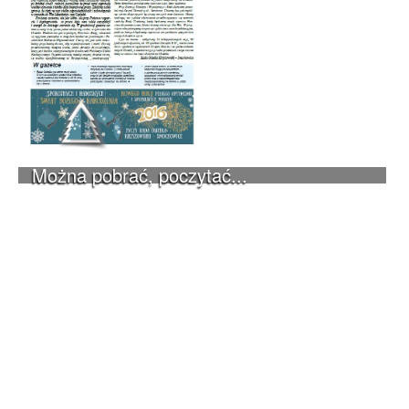
Można pobrać, poczytać...