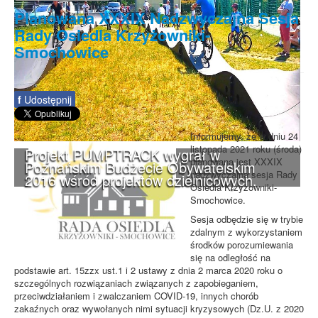
Planowana XXXIX Nadzwyczajna Sesja
Rady Osiedla Krzyżowniki-
Smochowice
f
Udostępnij
Informujemy, że w dniu 24
listopada 2021 roku (środa)
Projekt PUMPTRACK wygrał w
planowana jest XXXIX
Poznańskim Budżecie Obywatelskim
nadzwyczajna sesja Rady
2016 wśród projektów dzielnicowych.
Osiedla Krzyżowniki-
Smochowice.
Sesja odbędzie się w trybie
zdalnym z wykorzystaniem
środków porozumiewania
się na odległość na
podstawie art. 15zzx ust.1 i 2 ustawy z dnia 2 marca 2020 roku o
szczególnych rozwiązaniach związanych z zapobieganiem,
przeciwdziałaniem i zwalczaniem COVID-19, innych chorób
zakaźnych oraz wywołanych nimi sytuacji kryzysowych (Dz.U. z 2020