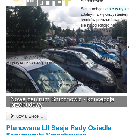
Smochowice.
Sesja odbędzie się w trybie
zdalnym z wykorzystaniem
środków porozumiewania
się na odległość na
podstawie art. 15zzx ust.1 i 2 ustawy z dnia 2 marca 2020 roku o
szczególnych rozwiązaniach związanych z zapobieganiem,
przeciwdziałaniem i zwalczaniem COVID-19, innych chorób
zakaźnych oraz wywołanych nimi sytuacji kryzysowych (Dz.U. z 2020
r. poz. 374 z zm.) oraz § 27 ust. 1 pkt 2 uchwały nr
LXXVI/1148/V/2010 Rady Miasta Poznania z dnia 31 sierpnia 2010 r.
w sprawie uchwalenia statutu Osiedla Krzyżowniki-Smochowice.
Rozpoczęcie sesji o godzinie
19:00
.
Przypominamy, że niezależnie od doraźnych potrzeb, Rada Osiedla
zbiera się na sesjach w każdy
pierwszy poniedziałek miesiąca
(z
wyjątkiem dni świątecznych).
Nowe centrum Smochowic - koncepcja
przebudowy
Czytaj więcej...
Planowana LII Sesja Rady Osiedla
Krzyżowniki-Smochowice