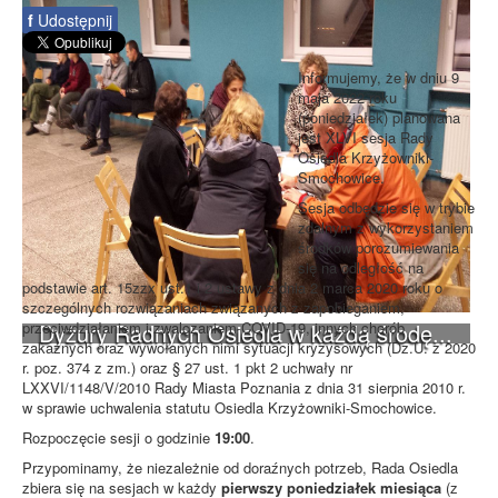
f
Udostępnij
Informujemy, że w dniu 9
maja 2022 roku
(poniedziałek) planowana
jest XLVI sesja Rady
Osiedla Krzyżowniki-
Smochowice.
Sesja odbędzie się w trybie
zdalnym z wykorzystaniem
środków porozumiewania
się na odległość na
podstawie art. 15zzx ust.1 i 2 ustawy z dnia 2 marca 2020 roku o
szczególnych rozwiązaniach związanych z zapobieganiem,
Dyżury Radnych Osiedla w każdą środę...
przeciwdziałaniem i zwalczaniem COVID-19, innych chorób
zakaźnych oraz wywołanych nimi sytuacji kryzysowych (Dz.U. z 2020
r. poz. 374 z zm.) oraz § 27 ust. 1 pkt 2 uchwały nr
LXXVI/1148/V/2010 Rady Miasta Poznania z dnia 31 sierpnia 2010 r.
w sprawie uchwalenia statutu Osiedla Krzyżowniki-Smochowice.
Rozpoczęcie sesji o godzinie
19:00
.
Przypominamy, że niezależnie od doraźnych potrzeb, Rada Osiedla
zbiera się na sesjach w każdy
pierwszy poniedziałek miesiąca
(z