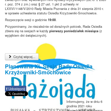
r. poz. 374 z zm.) oraz § 27 ust. 1 pkt 2 uchwały nr
LXXVI/1148/V/2010 Rady Miasta Poznania z dnia 31 sierpnia 2010 r.
w sprawie uchwalenia statutu Osiedla Krzyżowniki-Smochowice.
Rozpoczęcie sesji o godzinie
19:00
.
Przypominamy, że niezależnie od doraźnych potrzeb, Rada Osiedla
zbiera się na sesjach w każdy
pierwszy poniedziałek miesiąca
(z
wyjątkiem dni świątecznych).
Czytaj więcej...
Planowana XL Sesja Rady Osiedla
Krzyżowniki-Smochowice
f
Udostępnij
Informujemy, że w dniu 6
grudnia 2021 roku
(poniedziałek) planowana