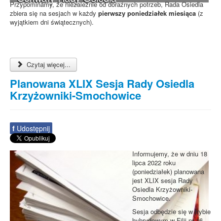
Przypominamy, że niezależnie od doraźnych potrzeb, Rada Osiedla
zbiera się na sesjach w każdy
pierwszy poniedziałek miesiąca
(z
wyjątkiem dni świątecznych).
Czytaj więcej...
Planowana XLIX Sesja Rady Osiedla
Krzyżowniki-Smochowice
f
Udostępnij
Informujemy, że w dniu 18
lipca 2022 roku
(poniedziałek) planowana
jest XLIX sesja Rady
Osiedla Krzyżowniki-
Smochowice.
Sesja odbędzie się w trybie
hybrydowym w Filii nr 16