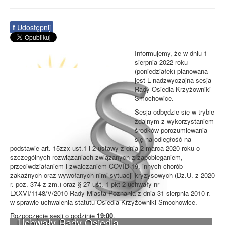
f
Udostępnij
Informujemy, że w dniu 1
sierpnia 2022 roku
(poniedziałek) planowana
jest L nadzwyczajna sesja
Rady Osiedla Krzyżowniki-
Smochowice.
Sesja odbędzie się w trybie
zdalnym z wykorzystaniem
środków porozumiewania
się na odległość na
podstawie art. 15zzx ust.1 i 2 ustawy z dnia 2 marca 2020 roku o
szczególnych rozwiązaniach związanych z zapobieganiem,
przeciwdziałaniem i zwalczaniem COVID-19, innych chorób
zakaźnych oraz wywołanych nimi sytuacji kryzysowych (Dz.U. z 2020
r. poz. 374 z zm.) oraz § 27 ust. 1 pkt 2 uchwały nr
LXXVI/1148/V/2010 Rady Miasta Poznania z dnia 31 sierpnia 2010 r.
w sprawie uchwalenia statutu Osiedla Krzyżowniki-Smochowice.
Rozpoczęcie sesji o godzinie
19:00
.
Uchwały Rady Osiedla