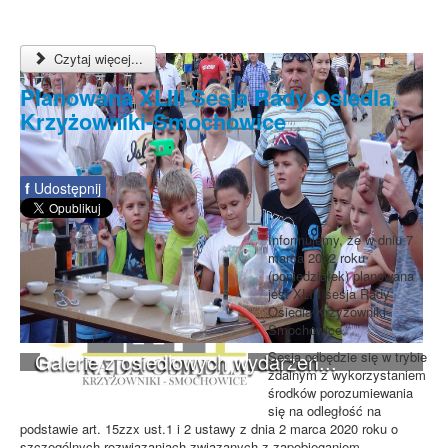
Czytaj więcej...
Planowana XLIII Sesja Rady Osiedla
Krzyżowniki-Smochowice
f
Udostępnij
Informujemy, że w dniu 7
marca 2022 roku
(poniedziałek) planowana
jest XLIII sesja Rady
Osiedla Krzyżowniki-
Smochowice.
Galerie z osiedlowych wydarzeń...
Sesja odbędzie się w trybie
zdalnym z wykorzystaniem
środków porozumiewania
się na odległość na
podstawie art. 15zzx ust.1 i 2 ustawy z dnia 2 marca 2020 roku o
szczególnych rozwiązaniach związanych z zapobieganiem,