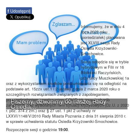
f
Udostępnij
Informujemy, że w dniu 4
lipca 2022 roku
(poniedziałek) planowana
jest XLVIII sesja Rady
Osiedla Krzyżowniki-
Smochowice.
Sesja odbędzie się w trybie
hybrydowym w Filii nr 16
Biblioteki Raczyńskich,
przy ulicy Muszkowskiej 1a
oraz z wykorzystaniem środków porozumiewania się na odległość na
podstawie art. 15zzx ust.1 i 2 ustawy z dnia 2 marca 2020 roku o
szczególnych rozwiązaniach związanych z zapobieganiem,
Piszemy, dzwonimy do naszej Rady
przeciwdziałaniem i zwalczaniem COVID-19, innych chorób
Osiedla...
zakaźnych oraz wywołanych nimi sytuacji kryzysowych (Dz.U. z 2020
r. poz. 374 z zm.) oraz § 27 ust. 1 pkt 2 uchwały nr
LXXVI/1148/V/2010 Rady Miasta Poznania z dnia 31 sierpnia 2010 r.
w sprawie uchwalenia statutu Osiedla Krzyżowniki-Smochowice.
Rozpoczęcie sesji o godzinie
19:00
.