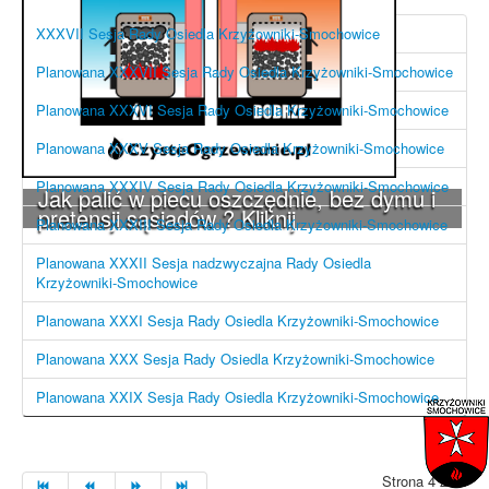
XXXVII Sesja Rady Osiedla Krzyżowniki-Smochowice
Planowana XXXVII Sesja Rady Osiedla Krzyżowniki-Smochowice
Planowana XXXVI Sesja Rady Osiedla Krzyżowniki-Smochowice
Planowana XXXV Sesja Rady Osiedla Krzyżowniki-Smochowice
Planowana XXXIV Sesja Rady Osiedla Krzyżowniki-Smochowice
Jak palić w piecu oszczędnie, bez dymu i
pretensji sąsiadów ? Kliknij
Planowana XXXIII Sesja Rady Osiedla Krzyżowniki-Smochowice
Planowana XXXII Sesja nadzwyczajna Rady Osiedla
Krzyżowniki-Smochowice
Planowana XXXI Sesja Rady Osiedla Krzyżowniki-Smochowice
Planowana XXX Sesja Rady Osiedla Krzyżowniki-Smochowice
Planowana XXIX Sesja Rady Osiedla Krzyżowniki-Smochowice
Strona 4 z 10