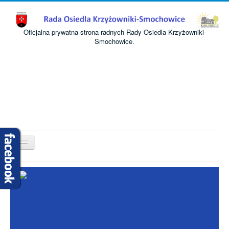
Oficjalna prywatna strona radnych Rady Osiedla Krzyżowniki-
Smochowice.
Przełącz
nawigację
Start
O nas
Informacje
Komisje