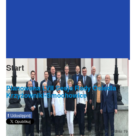
Dokumenty
Galeria
Na Osiedlu
Formularze
Do pobrania
Kontakt
Start
Rada Seniorów
Planowana LVII Sesja Rady Osiedla
Krzyżowniki-Smochowice
f
Udostępnij
Informujemy, że w dniu 19