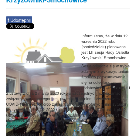
f
Udostępnij
Informujemy, że w dniu 12
wrzesnia 2022 roku
(poniedziałek) planowana
jest LII sesja Rady Osiedla
Krzyżowniki-Smochowice.
Sesja odbędzie się w trybie
zdalnym z wykorzystaniem
środków porozumiewania
się na odległość na
podstawie art. 15zzx ust.1 i
2 ustawy z dnia 2 marca 2020 roku o szczególnych rozwiązaniach
związanych z zapobieganiem, przeciwdziałaniem i zwalczaniem
COVID-19, innych chorób zakaźnych oraz wywołanych nimi sytuacji
kryzysowych (Dz.U. z 2020 r. poz. 374 z zm.) oraz § 27 ust. 1 pkt 2
uchwały nr LXXVI/1148/V/2010 Rady Miasta Poznania z dnia 31
sierpnia 2010 r. w sprawie uchwalenia statutu Osiedla Krzyżowniki-
Smochowice.
Rozpoczęcie sesji o godzinie
19:00
.