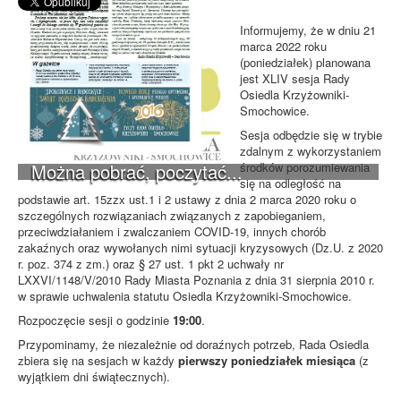
Informujemy, że w dniu 21
marca 2022 roku
(poniedziałek) planowana
jest XLIV sesja Rady
Osiedla Krzyżowniki-
Smochowice.
Sesja odbędzie się w trybie
zdalnym z wykorzystaniem
Można pobrać, poczytać...
środków porozumiewania
się na odległość na
podstawie art. 15zzx ust.1 i 2 ustawy z dnia 2 marca 2020 roku o
szczególnych rozwiązaniach związanych z zapobieganiem,
przeciwdziałaniem i zwalczaniem COVID-19, innych chorób
zakaźnych oraz wywołanych nimi sytuacji kryzysowych (Dz.U. z 2020
r. poz. 374 z zm.) oraz § 27 ust. 1 pkt 2 uchwały nr
LXXVI/1148/V/2010 Rady Miasta Poznania z dnia 31 sierpnia 2010 r.
w sprawie uchwalenia statutu Osiedla Krzyżowniki-Smochowice.
Rozpoczęcie sesji o godzinie
19:00
.
Przypominamy, że niezależnie od doraźnych potrzeb, Rada Osiedla
zbiera się na sesjach w każdy
pierwszy poniedziałek miesiąca
(z
wyjątkiem dni świątecznych).