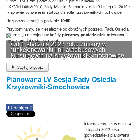
r. poz. 374 z zm.) oraz § 27 ust. 1 pkt 2 uchwały nr
LXXVI/1148/V/2010 Rady Miasta Poznania z dnia 31 sierpnia 2010 r.
w sprawie uchwalenia statutu Osiedla Krzyżowniki-Smochowice.
Rozpoczęcie sesji o godzinie
19:00
.
Przypominamy, że niezależnie od doraźnych potrzeb, Rada Osiedla
zbiera się na sesjach w każdy
pierwszy poniedziałek miesiąca
(z
wyjątkiem dni świątecznych).
Od 1 stycznia 2023 roku zmiany w
funkcjonowaniu linii autobusowych
kursujących na Krzyżowniki-Smochowice
Czytaj więcej...
Planowana LV Sesja Rady Osiedla
Krzyżowniki-Smochowice
f
Udostępnij
Informujemy, że w dniu 14
listopada 2022 roku
(poniedziałek) planowana