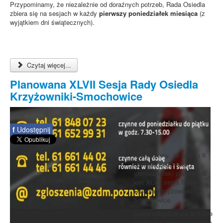
Przypominamy, że niezależnie od doraźnych potrzeb, Rada Osiedla
zbiera się na sesjach w każdy
pierwszy poniedziałek miesiąca
(z
wyjątkiem dni świątecznych).
Czytaj więcej...
Planowana XLVII Sesja Rady Osiedla
Krzyżowniki-Smochowice
f
Udostępnij
Informujemy, że w dniu 6
czerwca 2022 roku
(poniedziałek) planowana
jest XLVII sesja Rady
Osiedla Krzyżowniki-
Smochowice.
Sesja odbędzie się w trybie
zdalnym z wykorzystaniem