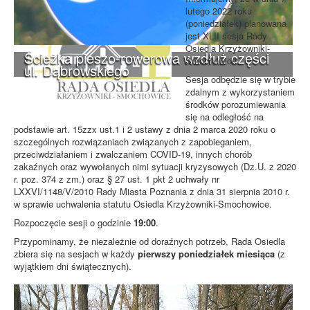
lutego 2022 roku
(poniedziałek) planowana
jest XLII sesja Rady
Osiedla Krzyżowniki-
Ścieżka pieszo-rowerowa wzdłuż części
Smochowice.
ul. Dąbrowskiego
Sesja odbędzie się w trybie
zdalnym z wykorzystaniem
środków porozumiewania
się na odległość na
podstawie art. 15zzx ust.1 i 2 ustawy z dnia 2 marca 2020 roku o
szczególnych rozwiązaniach związanych z zapobieganiem,
przeciwdziałaniem i zwalczaniem COVID-19, innych chorób
zakaźnych oraz wywołanych nimi sytuacji kryzysowych (Dz.U. z 2020
r. poz. 374 z zm.) oraz § 27 ust. 1 pkt 2 uchwały nr
LXXVI/1148/V/2010 Rady Miasta Poznania z dnia 31 sierpnia 2010 r.
w sprawie uchwalenia statutu Osiedla Krzyżowniki-Smochowice.
Rozpoczęcie sesji o godzinie
19:00
.
Przypominamy, że niezależnie od doraźnych potrzeb, Rada Osiedla
zbiera się na sesjach w każdy
pierwszy poniedziałek miesiąca
(z
wyjątkiem dni świątecznych).