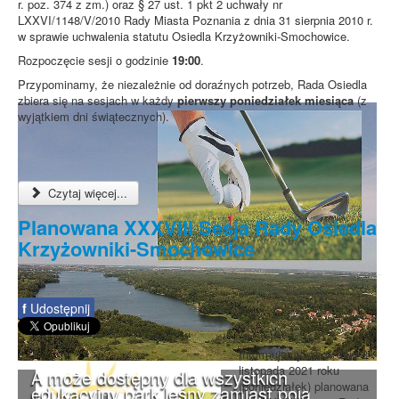
r. poz. 374 z zm.) oraz § 27 ust. 1 pkt 2 uchwały nr
LXXVI/1148/V/2010 Rady Miasta Poznania z dnia 31 sierpnia 2010 r.
w sprawie uchwalenia statutu Osiedla Krzyżowniki-Smochowice.
Rozpoczęcie sesji o godzinie
19:00
.
Przypominamy, że niezależnie od doraźnych potrzeb, Rada Osiedla
zbiera się na sesjach w każdy
pierwszy poniedziałek miesiąca
(z
wyjątkiem dni świątecznych).
Czytaj więcej...
Planowana XXXVIII Sesja Rady Osiedla
Krzyżowniki-Smochowice
f
Udostępnij
Informujemy, że w dniu 8
listopada 2021 roku
A może dostępny dla wszystkich
(poniedziałek) planowana
edukacyjny park leśny zamiast pola