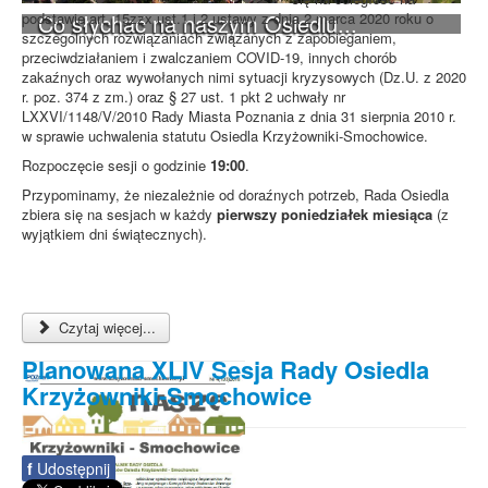
Co słychać na naszym Osiedlu...
podstawie art. 15zzx ust.1 i 2 ustawy z dnia 2 marca 2020 roku o
szczególnych rozwiązaniach związanych z zapobieganiem,
przeciwdziałaniem i zwalczaniem COVID-19, innych chorób
zakaźnych oraz wywołanych nimi sytuacji kryzysowych (Dz.U. z 2020
r. poz. 374 z zm.) oraz § 27 ust. 1 pkt 2 uchwały nr
LXXVI/1148/V/2010 Rady Miasta Poznania z dnia 31 sierpnia 2010 r.
w sprawie uchwalenia statutu Osiedla Krzyżowniki-Smochowice.
Rozpoczęcie sesji o godzinie
19:00
.
Przypominamy, że niezależnie od doraźnych potrzeb, Rada Osiedla
zbiera się na sesjach w każdy
pierwszy poniedziałek miesiąca
(z
wyjątkiem dni świątecznych).
Czytaj więcej...
Planowana XLIV Sesja Rady Osiedla
Krzyżowniki-Smochowice
f
Udostępnij