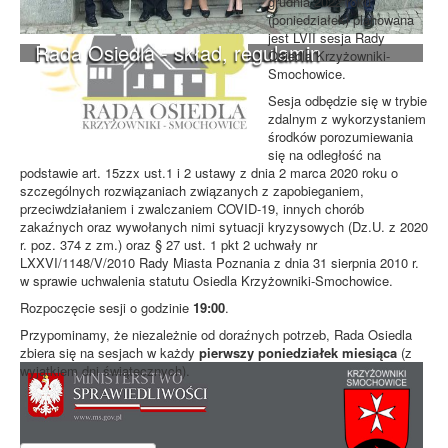
grudnia 2022 roku
(poniedziałek) planowana
jest LVII sesja Rady
Rada Osiedla - skład, regulamin
Osiedla Krzyżowniki-
Smochowice.
Sesja odbędzie się w trybie
zdalnym z wykorzystaniem
środków porozumiewania
się na odległość na
podstawie art. 15zzx ust.1 i 2 ustawy z dnia 2 marca 2020 roku o
szczególnych rozwiązaniach związanych z zapobieganiem,
przeciwdziałaniem i zwalczaniem COVID-19, innych chorób
zakaźnych oraz wywołanych nimi sytuacji kryzysowych (Dz.U. z 2020
r. poz. 374 z zm.) oraz § 27 ust. 1 pkt 2 uchwały nr
LXXVI/1148/V/2010 Rady Miasta Poznania z dnia 31 sierpnia 2010 r.
w sprawie uchwalenia statutu Osiedla Krzyżowniki-Smochowice.
Rozpoczęcie sesji o godzinie
19:00
.
Przypominamy, że niezależnie od doraźnych potrzeb, Rada Osiedla
zbiera się na sesjach w każdy
pierwszy poniedziałek miesiąca
(z
wyjątkiem dni świątecznych).