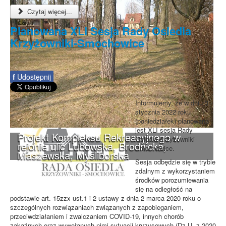
Czytaj więcej...
Planowana XLI Sesja Rady Osiedla
Krzyżowniki-Smochowice
f
Udostępnij
Informujemy, że w dniu 3
stycznia 2022 roku
(poniedziałek) planowana
jest XLI sesja Rady
Projekt Kompleksu Rekreacyjnego w
Osiedla Krzyżowniki-
rejonie ulic Lubowska, Brodnicka,
Smochowice.
Maszewska, Myśliborska
Sesja odbędzie się w trybie
zdalnym z wykorzystaniem
środków porozumiewania
się na odległość na
podstawie art. 15zzx ust.1 i 2 ustawy z dnia 2 marca 2020 roku o
szczególnych rozwiązaniach związanych z zapobieganiem,
przeciwdziałaniem i zwalczaniem COVID-19, innych chorób
zakaźnych oraz wywołanych nimi sytuacji kryzysowych (Dz.U. z 2020