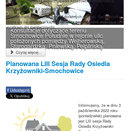
w sprawie uchwalenia statutu Osiedla Krzyżowniki-Smochowice.
Rozpoczęcie sesji o godzinie
19:00
.
Przypominamy, że niezależnie od doraźnych potrzeb, Rada Osiedla
zbiera się na sesjach w każdy
pierwszy poniedziałek miesiąca
(z
wyjątkiem dni świątecznych).
Konsultacje dotyczące terenu
Smochowice Południe w rejonie ulic
położonych pomiędzy Wejherowską,
Starogardzką, Pniewską, Pelplińską.
Czytaj więcej...
Planowana LIII Sesja Rady Osiedla
Krzyżowniki-Smochowice
f
Udostępnij
Informujemy, że w dniu 3
października 2022 roku
(poniedziałek) planowana
jest LIII sesja Rady
Osiedla Krzyżowniki-