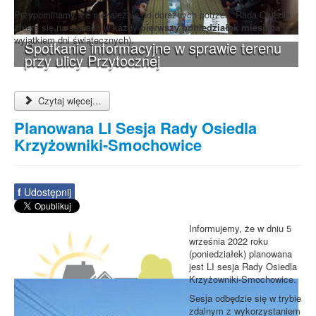
Przypominamy, że niezależnie od doraźnych potrzeb, Rada Osiedla
zbiera się na sesjach w każdy
pierwszy poniedziałek miesiąca
(z
wyjątkiem dni świątecznych).
Spotkanie informacyjne w sprawie terenu
przy ulicy Przytocznej
Czytaj więcej...
Planowana LI Sesja Rady Osiedla
Krzyżowniki-Smochowice
f
Udostępnij
Informujemy, że w dniu 5
września 2022 roku
(poniedziałek) planowana
jest LI sesja Rady Osiedla
Krzyżowniki-Smochowice.
Sesja odbędzie się w trybie
zdalnym z wykorzystaniem