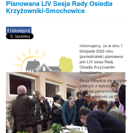
Planowana LIV Sesja Rady Osiedla
Krzyżowniki-Smochowice
f
Udostępnij
Informujemy, że w dniu 7
listopada 2022 roku
(poniedziałek) planowana
jest LIV sesja Rady
Osiedla Krzyżowniki-
Smochowice.
Sesja odbędzie się w trybie
zdalnym z wykorzystaniem
środków porozumiewania
się na odległość na
podstawie art. 15zzx ust.1 i 2 ustawy z dnia 2 marca 2020 roku o
szczególnych rozwiązaniach związanych z zapobieganiem,
przeciwdziałaniem i zwalczaniem COVID-19, innych chorób
zakaźnych oraz wywołanych nimi sytuacji kryzysowych (Dz.U. z 2020
r. poz. 374 z zm.) oraz § 27 ust. 1 pkt 2 uchwały nr
LXXVI/1148/V/2010 Rady Miasta Poznania z dnia 31 sierpnia 2010 r.