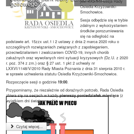
jest XXXVIII sesja Rady
golfowego ?
Osiedla Krzyżowniki-
Smochowice.
Sesja odbędzie się w trybie
zdalnym z wykorzystaniem
środków porozumiewania
się na odległość na
podstawie art. 15zzx ust.1 i 2 ustawy z dnia 2 marca 2020 roku o
szczególnych rozwiązaniach związanych z zapobieganiem,
przeciwdziałaniem i zwalczaniem COVID-19, innych chorób
zakaźnych oraz wywołanych nimi sytuacji kryzysowych (Dz.U. z 2020
r. poz. 374 z zm.) oraz § 27 ust. 1 pkt 2 uchwały nr
LXXVI/1148/V/2010 Rady Miasta Poznania z dnia 31 sierpnia 2010 r.
w sprawie uchwalenia statutu Osiedla Krzyżowniki-Smochowice.
Rozpoczęcie sesji o godzinie
19:00
.
Przypominamy, że niezależnie od doraźnych potrzeb, Rada Osiedla
zbiera się na sesjach w każdy
pierwszy poniedziałek miesiąca
(z
wyjątkiem dni świątecznych).
Czytaj więcej...