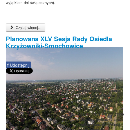
wyjątkiem dni świątecznych).
Czytaj więcej...
Planowana XLV Sesja Rady Osiedla
Krzyżowniki-Smochowice
f
Udostępnij
Informujemy, że w dniu 4
kwietnia 2022 roku
(poniedziałek) planowana
jest XLV sesja Rady
Osiedla Krzyżowniki-
Smochowice.
Sesja odbędzie się w trybie
zdalnym z wykorzystaniem
środków porozumiewania
się na odległość na