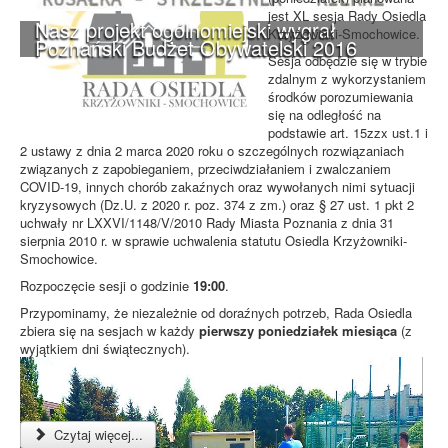
jest XL sesja Rady Osiedla
Nasz projekt ogólnomiejski wygrał
Krzyżowniki-Smochowice.
Poznański Budżet Obywatelski 2016
Sesja odbędzie się w trybie
zdalnym z wykorzystaniem
środków porozumiewania
się na odległość na
podstawie art. 15zzx ust.1 i
2 ustawy z dnia 2 marca 2020 roku o szczególnych rozwiązaniach
związanych z zapobieganiem, przeciwdziałaniem i zwalczaniem
COVID-19, innych chorób zakaźnych oraz wywołanych nimi sytuacji
kryzysowych (Dz.U. z 2020 r. poz. 374 z zm.) oraz § 27 ust. 1 pkt 2
uchwały nr LXXVI/1148/V/2010 Rady Miasta Poznania z dnia 31
sierpnia 2010 r. w sprawie uchwalenia statutu Osiedla Krzyżowniki-
Smochowice.
Rozpoczęcie sesji o godzinie
19:00
.
Przypominamy, że niezależnie od doraźnych potrzeb, Rada Osiedla
zbiera się na sesjach w każdy
pierwszy poniedziałek miesiąca
(z
wyjątkiem dni świątecznych).
Czytaj więcej...