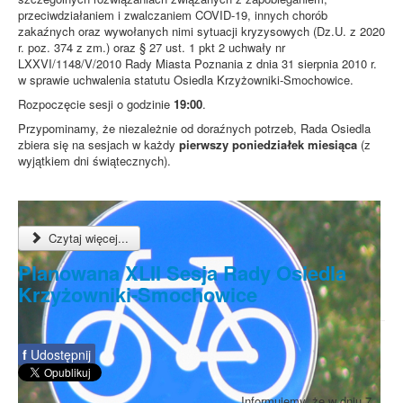
przeciwdziałaniem i zwalczaniem COVID-19, innych chorób
zakaźnych oraz wywołanych nimi sytuacji kryzysowych (Dz.U. z 2020
r. poz. 374 z zm.) oraz § 27 ust. 1 pkt 2 uchwały nr
LXXVI/1148/V/2010 Rady Miasta Poznania z dnia 31 sierpnia 2010 r.
w sprawie uchwalenia statutu Osiedla Krzyżowniki-Smochowice.
Rozpoczęcie sesji o godzinie
19:00
.
Przypominamy, że niezależnie od doraźnych potrzeb, Rada Osiedla
zbiera się na sesjach w każdy
pierwszy poniedziałek miesiąca
(z
wyjątkiem dni świątecznych).
Czytaj więcej...
Planowana XLII Sesja Rady Osiedla
Krzyżowniki-Smochowice
f
Udostępnij
Informujemy, że w dniu 7