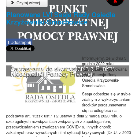
Czytaj więcej...
Planowana LVI Sesja Rady Osiedla
Krzyżowniki-Smochowice
f
Udostępnij
Informujemy, że w dniu 5
grudnia 2022 roku
Zapraszamy do skorzystania z Punktu
(poniedziałek) planowana
Nieodpłatnej Pomocy Prawnej.
jest LVI sesja Rady
Osiedla Krzyżowniki-
Smochowice.
Sesja odbędzie się w trybie
zdalnym z wykorzystaniem
środków porozumiewania
się na odległość na
podstawie art. 15zzx ust.1 i 2 ustawy z dnia 2 marca 2020 roku o
szczególnych rozwiązaniach związanych z zapobieganiem,
przeciwdziałaniem i zwalczaniem COVID-19, innych chorób
zakaźnych oraz wywołanych nimi sytuacji kryzysowych (Dz.U. z 2020