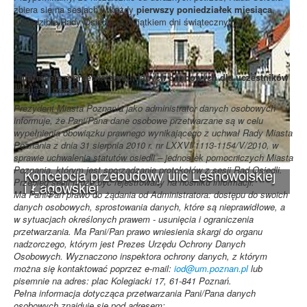
zbiera się na sesjach w każdy
pierwszy poniedziałek miesiąca
,
w siedzibie Rady Osiedla (z wyjątkiem dni świątecznych).
Informacje o przetwarzaniu danych osobowych dla uczestników
sesji rad osiedli.
Prezydent Miasta Poznania jako administrator danych osobowych
informuje, że Pani/Pana dane osobowe przetwarzane są w celu
wypełnienia obowiązku prawnego wynikającego z uchwał Rady Miasta
Poznania z dnia 31 sierpnia 2010 r. nr LXXVI/1113-1154/V/2010, w
sprawie uchwalenia statutów osiedli – jednostek pomocniczych Miasta
Poznania, którym jest sporządzanie protokołów z sesji Rad Osiedli.
Koncepcja przebudowy ulic Leśnowolskiej
Przebieg sesji może być rejestrowany na nośniku informacji.
i Łagowskiej
Ma Pani/Pan prawo do żądania od Administratora: dostępu do swoich
danych osobowych, sprostowania danych, które są nieprawidłowe, a
w sytuacjach określonych prawem - usunięcia i ograniczenia
przetwarzania. Ma Pani/Pan prawo wniesienia skargi do organu
nadzorczego, którym jest Prezes Urzędu Ochrony Danych
Osobowych. Wyznaczono inspektora ochrony danych, z którym
można się kontaktować poprzez e-mail:
iod@um.poznan.pl
lub
pisemnie na adres: plac Kolegiacki 17, 61-841 Poznań.
Pełna informacja dotycząca przetwarzania Pani/Pana danych
osobowych znajduje się pod adresem: