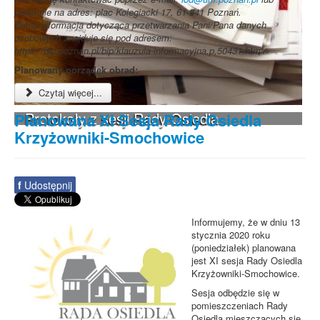
pisemnie na adres: plac Kolegiacki 17, 61-841 Poznań.
Pełna informacja dotycząca przetwarzania Pani/Pana danych
osobowych znajduje się pod adresem:
https://bip.poznan.pl/bip/klauzula-informacyjna,p,50431.html
Planowany porządek obrad:
Czytaj więcej...
Protokoły z sesji Rady Osiedla
Planowana XI Sesja Rady Osiedla
Krzyżowniki-Smochowice
f
Udostępnij
Informujemy, że w dniu 13
stycznia 2020 roku
(poniedziałek) planowana
jest XI sesja Rady Osiedla
Krzyżowniki-Smochowice.
Sesja odbędzie się w
pomieszczeniach Rady
Osiedla mieszczących się