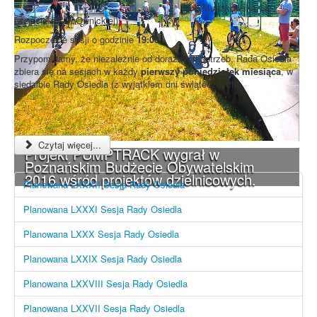
ul. Muszkowska 1a
(wejście od ul. Ownickiej).
Rozpoczęcie sesji o godzinie
19:00
.
Przypominamy, że niezależnie od doraźnych potrzeb, Rada Osiedla
zbiera się na sesjach w każdy
pierwszy poniedziałek miesiąca
, w
siedzibie Rady Osiedla (z wyjątkiem dni świątecznych).
Czytaj więcej...
Projekt PUMPTRACK wygrał w
Poznańskim Budżecie Obywatelskim
2016 wśród projektów dzielnicowych.
Planowana LXXXII Sesja Rady Osiedla
Planowana LXXXI Sesja Rady Osiedla
Planowana LXXX Sesja Rady Osiedla
Planowana LXXIX Sesja Rady Osiedla
Planowana LXXVIII Sesja Rady Osiedla
Planowana LXXVII Sesja Rady Osiedla