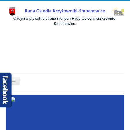
Oficjalna prywatna strona radnych Rady Osiedla Krzyżowniki-
Smochowice.
Przełącz
nawigację
Start
O nas
Informacje
Komisje