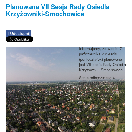
Planowana VII Sesja Rady Osiedla
Krzyżowniki-Smochowice
f
Udostępnij
Informujemy, że w dniu 7
października 2019 roku
(poniedziałek) planowana
jest VII sesja Rady Osiedla
Krzyżowniki-Smochowice.
Sesja odbędzie się w
pomieszczeniach Centrum
Kultury SCHRON, ulica
Słupska 62, I pietro.
Rozpoczęcie sesji o godzinie
19:00
.
Przypominamy, że niezależnie od doraźnych potrzeb, Rada Osiedla
zbiera się na sesjach w każdy
pierwszy poniedziałek miesiąca
, w
siedzibie Rady Osiedla (z wyjątkiem dni świątecznych).