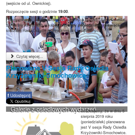
(wejście od ul. Ownickiej).
Rozpoczęcie sesji o godzinie
19:00
.
Przypominamy, że niezależnie od doraźnych potrzeb, Rada Osiedla
zbiera się na sesjach w każdy
pierwszy poniedziałek miesiąca
, w
siedzibie Rady Osiedla (z wyjątkiem dni świątecznych).
Czytaj więcej...
Planowana V Sesja Rady Osiedla
Krzyżowniki-Smochowice
f
Udostępnij
Galerie z osiedlowych wydarzeń...
Informujemy, że w dniu 5
sierpnia 2019 roku
(poniedziałek) planowana
jest V sesja Rady Osiedla
Krzyżowniki-Smochowice.