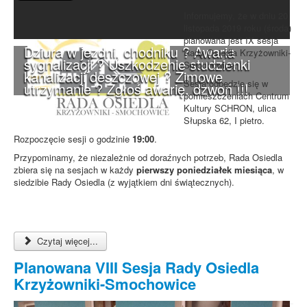
Informujemy, że w dniu 20
listopada 2019 roku (środa)
planowana jest IX sesja
Dziura w jezdni, chodniku ? Awaria
Rady Osiedla Krzyżowniki-
sygnalizacji ? Uszkodzenie studzienki
Smochowice.
kanalizacji deszczowej ? Zimowe
Sesja odbędzie się w
utrzymanie ? Zgłoś awarię, dzwoń !!!
pomieszczeniach Centrum
Kultury SCHRON, ulica
Słupska 62, I pietro.
Rozpoczęcie sesji o godzinie
19:00
.
Przypominamy, że niezależnie od doraźnych potrzeb, Rada Osiedla
zbiera się na sesjach w każdy
pierwszy poniedziałek miesiąca
, w
siedzibie Rady Osiedla (z wyjątkiem dni świątecznych).
Czytaj więcej...
Planowana VIII Sesja Rady Osiedla
Krzyżowniki-Smochowice