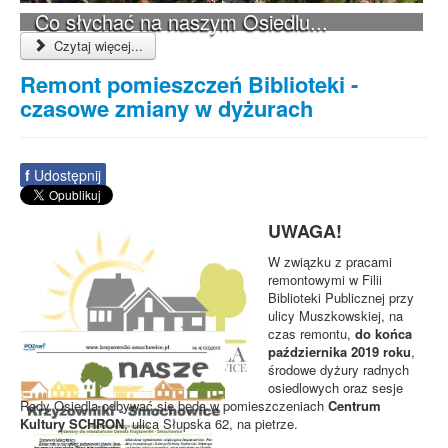
Co słychać na naszym Osiedlu...
Czytaj więcej...
Remont pomieszczeń Biblioteki -
czasowe zmiany w dyżurach
f
Udostępnij
UWAGA!
W związku z pracami
remontowymi w Filii
Biblioteki Publicznej przy
ulicy Muszkowskiej, na
czas remontu,
do końca
października 2019 roku
,
środowe dyżury radnych
osiedlowych oraz sesje
Rady Osiedla odbywać się będą w pomieszczeniach
Centrum
Kultury SCHRON
, ulica Słupska 62, na pietrze.