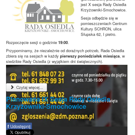
jest X sesja Rady Osiedla
Krzyżowniki-Smochowice.
Sesja odbędzie się w
pomieszczeniach Centrum
Kultury SCHRON, ulica
Słupska 62, I pietro.
Rozpoczęcie sesji o godzinie
19:00
.
Przypominamy, że niezależnie od doraźnych potrzeb, Rada Osiedla
zbiera się na sesjach w każdy
pierwszy poniedziałek miesiąca
, w
siedzibie Rady Osiedla (z wyjątkiem dni świątecznych).
Czytaj więcej...
Planowana IX Sesja Rady Osiedla
Krzyżowniki-Smochowice
f
Udostępnij