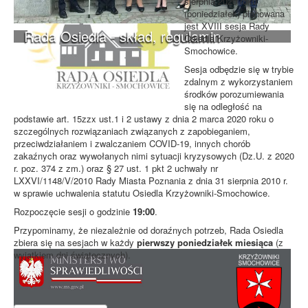
sierpnia 2020 roku
(poniedziałek) planowana
jest XVIII sesja Rady
Rada Osiedla - skład, regulamin
Osiedla Krzyżowniki-
Smochowice.
Sesja odbędzie się w trybie
zdalnym z wykorzystaniem
środków porozumiewania
się na odległość na
podstawie art. 15zzx ust.1 i 2 ustawy z dnia 2 marca 2020 roku o
szczególnych rozwiązaniach związanych z zapobieganiem,
przeciwdziałaniem i zwalczaniem COVID-19, innych chorób
zakaźnych oraz wywołanych nimi sytuacji kryzysowych (Dz.U. z 2020
r. poz. 374 z zm.) oraz § 27 ust. 1 pkt 2 uchwały nr
LXXVI/1148/V/2010 Rady Miasta Poznania z dnia 31 sierpnia 2010 r.
w sprawie uchwalenia statutu Osiedla Krzyżowniki-Smochowice.
Rozpoczęcie sesji o godzinie
19:00
.
Przypominamy, że niezależnie od doraźnych potrzeb, Rada Osiedla
zbiera się na sesjach w każdy
pierwszy poniedziałek miesiąca
(z
wyjątkiem dni świątecznych).