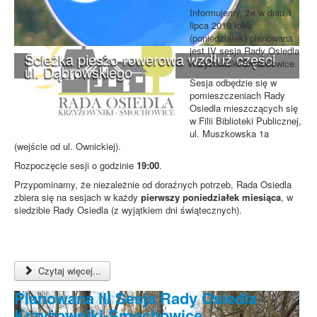
Informujemy, że w dniu 1
lipca 2019 roku
(poniedziałek) planowana
jest IV sesja Rady Osiedla
Ścieżka pieszo-rowerowa wzdłuż części
Krzyżowniki-Smochowice.
ul. Dąbrowskiego
Sesja odbędzie się w
pomieszczeniach Rady
Osiedla mieszczących się
w Filii Biblioteki Publicznej,
ul. Muszkowska 1a
(wejście od ul. Ownickiej).
Rozpoczęcie sesji o godzinie
19:00
.
Przypominamy, że niezależnie od doraźnych potrzeb, Rada Osiedla
zbiera się na sesjach w każdy
pierwszy poniedziałek miesiąca
, w
siedzibie Rady Osiedla (z wyjątkiem dni świątecznych).
Czytaj więcej...
Planowana III Sesja Rady Osiedla
Krzyżowniki-Smochowice