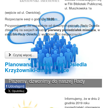
w Filii Biblioteki Publicznej,
ul. Muszkowska 1a
(wejście od ul. Ownickiej).
Rozpoczęcie sesji o godzinie
19:00
.
Przypominamy, że niezależnie od doraźnych potrzeb, Rada Osiedla
zbiera się na sesjach w każdy
pierwszy poniedziałek miesiąca
, w
siedzibie Rady Osiedla (z wyjątkiem dni świątecznych).
Czytaj więcej...
Planowana X Sesja Rady Osiedla
Krzyżowniki-Smochowice
Piszemy, dzwonimy do naszej Rady
Osiedla...
f
Udostępnij
Informujemy, że w dniu 2
grudnia 2019 roku
(poniedziałek) planowana