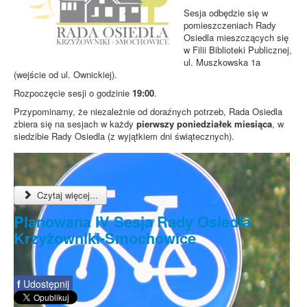
Sesja odbędzie się w
pomieszczeniach Rady
Osiedla mieszczących się
w Filii Biblioteki Publicznej,
ul. Muszkowska 1a
(wejście od ul. Ownickiej).
Rozpoczęcie sesji o godzinie
19:00
.
Przypominamy, że niezależnie od doraźnych potrzeb, Rada Osiedla
zbiera się na sesjach w każdy
pierwszy poniedziałek miesiąca
, w
siedzibie Rady Osiedla (z wyjątkiem dni świątecznych).
Czytaj więcej...
Planowana IV Sesja Rady Osiedla
Krzyżowniki-Smochowice
f
Udostępnij