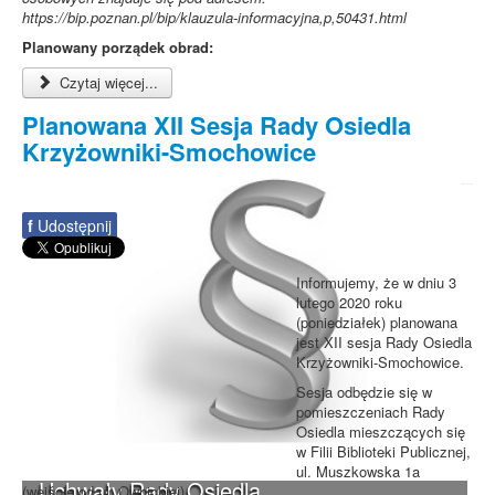
https://bip.poznan.pl/bip/klauzula-informacyjna,p,50431.html
Planowany porządek obrad:
Czytaj więcej...
Planowana XII Sesja Rady Osiedla
Krzyżowniki-Smochowice
f
Udostępnij
Informujemy, że w dniu 3
lutego 2020 roku
(poniedziałek) planowana
jest XII sesja Rady Osiedla
Krzyżowniki-Smochowice.
Sesja odbędzie się w
pomieszczeniach Rady
Osiedla mieszczących się
w Filii Biblioteki Publicznej,
ul. Muszkowska 1a
Uchwały Rady Osiedla
(wejście od ul. Ownickiej).