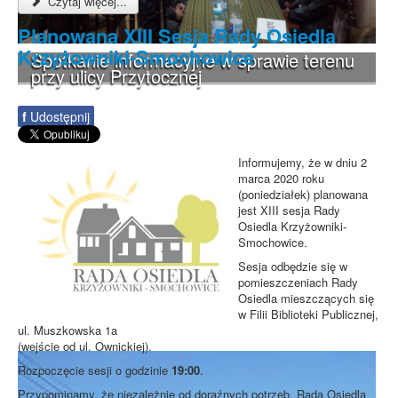
Czytaj więcej...
Planowana XIII Sesja Rady Osiedla
Krzyżowniki-Smochowice
Spotkanie informacyjne w sprawie terenu
przy ulicy Przytocznej
f
Udostępnij
Informujemy, że w dniu 2
marca 2020 roku
(poniedziałek) planowana
jest XIII sesja Rady
Osiedla Krzyżowniki-
Smochowice.
Sesja odbędzie się w
pomieszczeniach Rady
Osiedla mieszczących się
w Filii Biblioteki Publicznej,
ul. Muszkowska 1a
(wejście od ul. Ownickiej).
Rozpoczęcie sesji o godzinie
19:00
.
Przypominamy, że niezależnie od doraźnych potrzeb, Rada Osiedla