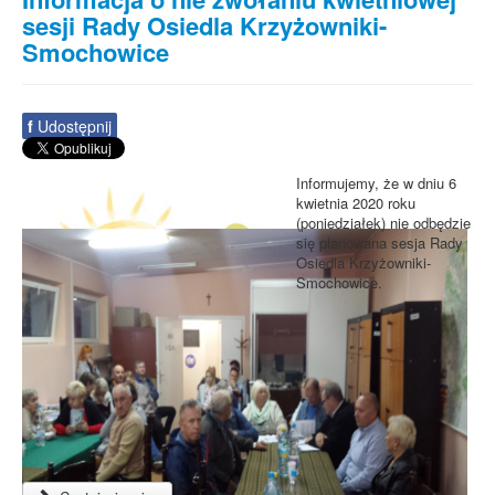
sesji Rady Osiedla Krzyżowniki-
Smochowice
f
Udostępnij
Informujemy, że w dniu 6
kwietnia 2020 roku
(poniedziałek) nie odbędzie
się planowana sesja Rady
Osiedla Krzyżowniki-
Smochowice.