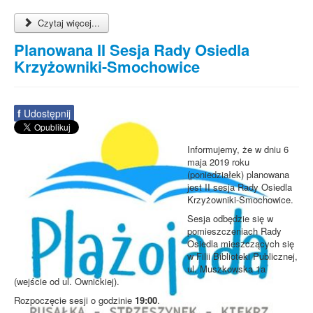
Czytaj więcej...
Planowana II Sesja Rady Osiedla
Krzyżowniki-Smochowice
f
Udostępnij
Informujemy, że w dniu 6
maja 2019 roku
(poniedziałek) planowana
jest II sesja Rady Osiedla
Krzyżowniki-Smochowice.
Sesja odbędzie się w
pomieszczeniach Rady
Osiedla mieszczących się
w Filii Biblioteki Publicznej,
ul. Muszkowska 1a
(wejście od ul. Ownickiej).
Rozpoczęcie sesji o godzinie
19:00
.