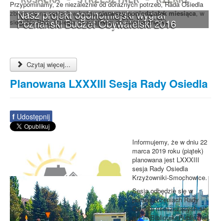
Przypominamy, że niezależnie od doraźnych potrzeb, Rada Osiedla
Nasz projekt ogólnomiejski wygrał
zbiera się na sesjach w każdy
pierwszy poniedziałek miesiąca
, w
Poznański Budżet Obywatelski 2016
siedzibie Rady Osiedla (z wyjątkiem dni świątecznych).
Czytaj więcej...
Planowana LXXXIII Sesja Rady Osiedla
f
Udostępnij
Informujemy, że w dniu 22
marca 2019 roku (piątek)
planowana jest LXXXIII
sesja Rady Osiedla
Krzyżowniki-Smochowice.
Sesja odbędzie się w
pomieszczeniach Rady
Osiedla mieszczących się
w Filii Biblioteki Publicznej,