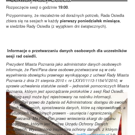
Rozpoczęcie sesji o godzinie
19:00
.
Przypominamy, że niezależnie od doraźnych potrzeb, Rada Osiedla
zbiera się na sesjach w każdy
pierwszy poniedziałek miesiąca
,
w siedzibie Rady Osiedla (z wyjątkiem dni świątecznych).
Informacje o przetwarzaniu danych osobowych dla uczestników
sesji rad osiedli.
Prezydent Miasta Poznania jako administrator danych osobowych
informuje, że Pani/Pana dane osobowe przetwarzane są w celu
wypełnienia obowiązku prawnego wynikającego z uchwał Rady Miasta
Poznania z dnia 31 sierpnia 2010 r. nr LXXVI/1113-1154/V/2010, w
sprawie uchwalenia statutów osiedli – jednostek pomocniczych Miasta
Poznania, którym jest sporządzanie protokołów z sesji Rad Osiedli.
Przebieg sesji może być rejestrowany na nośniku informacji.
Ma Pani/Pan prawo do żądania od Administratora: dostępu do swoich
danych osobowych, sprostowania danych, które są nieprawidłowe, a
w sytuacjach określonych prawem - usunięcia i ograniczenia
przetwarzania. Ma Pani/Pan prawo wniesienia skargi do organu
nadzorczego, którym jest Prezes Urzędu Ochrony Danych
Osobowych. Wyznaczono inspektora ochrony danych, z którym
można się kontaktować poprzez e-mail:
iod@um.poznan.pl
lub