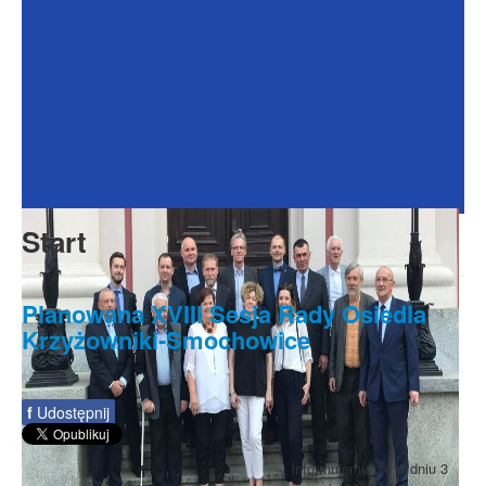
Dokumenty
Galeria
Na Osiedlu
Formularze
Do pobrania
Kontakt
Start
Rada Seniorów
Planowana XVIII Sesja Rady Osiedla
Krzyżowniki-Smochowice
f
Udostępnij
Informujemy, że w dniu 3