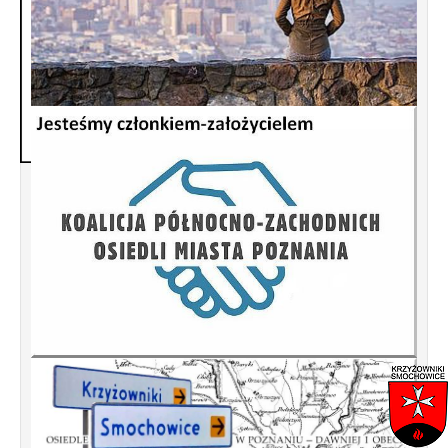
Jak palić w piecu oszczędnie, bez dymu i
pretensji sąsiadów ? Kliknij