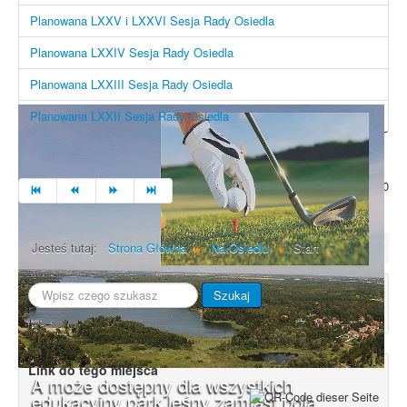
Planowana LXXV i LXXVI Sesja Rady Osiedla
Planowana LXXIV Sesja Rady Osiedla
Planowana LXXIII Sesja Rady Osiedla
Planowana LXXII Sesja Rady Osiedla
Strona 6 z 10
Jesteś tutaj:
Strona Główna
Na Osiedlu
Start
Szukaj...
Szukaj
Link do tego miejsca
A może dostępny dla wszystkich
edukacyjny park leśny zamiast pola