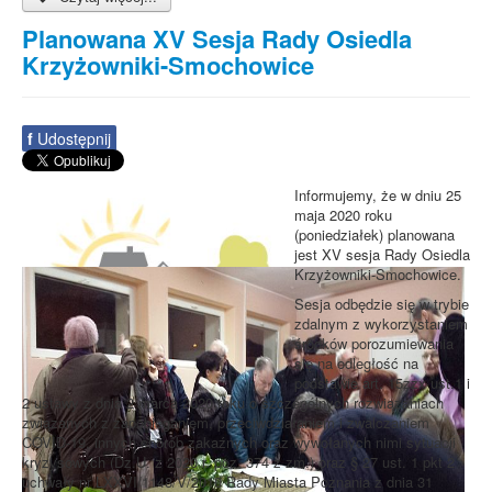
Planowana XV Sesja Rady Osiedla
Krzyżowniki-Smochowice
f
Udostępnij
Informujemy, że w dniu 25
maja 2020 roku
(poniedziałek) planowana
jest XV sesja Rady Osiedla
Krzyżowniki-Smochowice.
Sesja odbędzie się w trybie
zdalnym z wykorzystaniem
środków porozumiewania
się na odległość na
podstawie art. 15zzx ust.1 i
2 ustawy z dnia 2 marca 2020 roku o szczególnych rozwiązaniach
związanych z zapobieganiem, przeciwdziałaniem i zwalczaniem
COVID-19, innych chorób zakaźnych oraz wywołanych nimi sytuacji
kryzysowych (Dz.U. z 2020 r. poz. 374 z zm.) oraz § 27 ust. 1 pkt 2
uchwały nr LXXVI/1148/V/2010 Rady Miasta Poznania z dnia 31