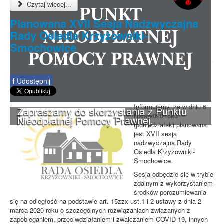
Czytaj więcej...
Planowana XVII Sesja Nadzwyczajna
Rady Osiedla Krzyżowniki-
Smochowice
f
Udostępnij
Informujemy, że w dniu 6
Zapraszamy do skorzystania z Punktu
lipca 2020 roku
Nieodpłatnej Pomocy Prawnej.
(poniedziałek) planowana
jest XVII sesja
nadzwyczajna Rady
Osiedla Krzyżowniki-
Smochowice.
Sesja odbędzie się w trybie
zdalnym z wykorzystaniem
środków porozumiewania
się na odległość na podstawie art. 15zzx ust.1 i 2 ustawy z dnia 2
marca 2020 roku o szczególnych rozwiązaniach związanych z
zapobieganiem, przeciwdziałaniem i zwalczaniem COVID-19, innych