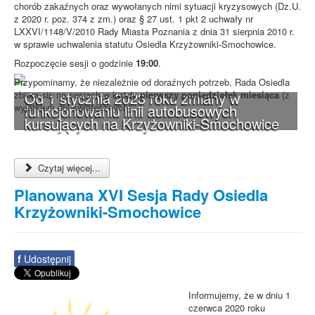
chorób zakaźnych oraz wywołanych nimi sytuacji kryzysowych (Dz.U.
z 2020 r. poz. 374 z zm.) oraz § 27 ust. 1 pkt 2 uchwały nr
LXXVI/1148/V/2010 Rady Miasta Poznania z dnia 31 sierpnia 2010 r.
w sprawie uchwalenia statutu Osiedla Krzyżowniki-Smochowice.
Rozpoczęcie sesji o godzinie
19:00
.
Przypominamy, że niezależnie od doraźnych potrzeb, Rada Osiedla
Od 1 stycznia 2023 roku zmiany w
zbiera się na sesjach w każdy
pierwszy poniedziałek miesiąca
(z
funkcjonowaniu linii autobusowych
wyjątkiem dni świątecznych).
kursujących na Krzyżowniki-Smochowice
Czytaj więcej...
Planowana XVI Sesja Rady Osiedla
Krzyżowniki-Smochowice
f
Udostępnij
Informujemy, że w dniu 1
czerwca 2020 roku