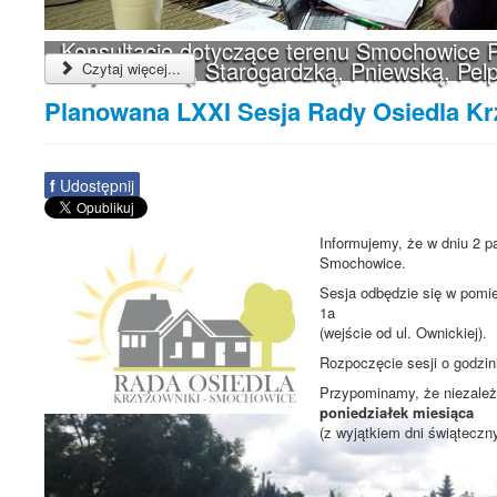
Konsultacje dotyczące terenu Smochowice P
Wejherowską, Starogardzką, Pniewską, Pelp
Czytaj więcej...
Planowana LXXI Sesja Rady Osiedla K
f
Udostępnij
Informujemy, że w dniu 2 p
Smochowice.
Sesja odbędzie się w pomie
1a
(wejście od ul. Ownickiej).
Rozpoczęcie sesji o godzi
Przypominamy, że niezależn
poniedziałek miesiąca
(z wyjątkiem dni świąteczn