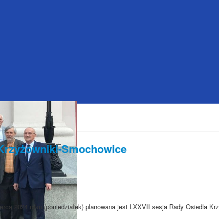
 Krzyżowniki-Smochowice
arca 2024 roku (poniedziałek) planowana jest LXXVII sesja Rady Osiedla Krz