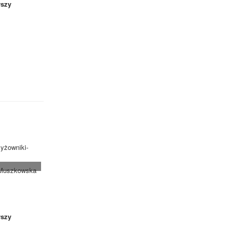
szy
zyżowniki-
. Muszkowska
szy