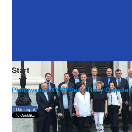
Start
Planowana LXXVII Sesja Rady Osiedla
f
Udostępnij
Informujemy, że w dniu 4 m
Smochowice.