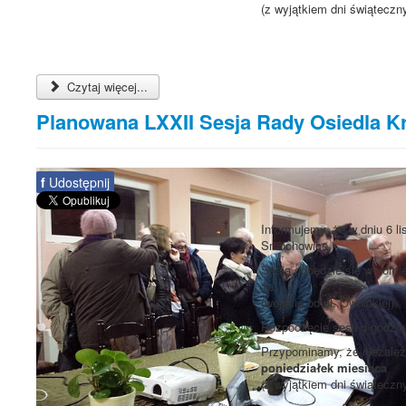
(z wyjątkiem dni świąteczn
Czytaj więcej...
Planowana LXXII Sesja Rady Osiedla 
f
Udostępnij
Informujemy, że w dniu 6 l
Smochowice.
Sesja odbędzie się w pomie
1a
(wejście od ul. Ownickiej).
Rozpoczęcie sesji o godzi
Przypominamy, że niezależn
poniedziałek miesiąca
(z wyjątkiem dni świąteczn