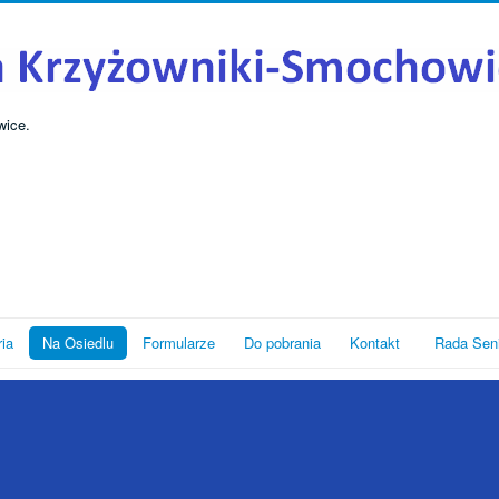
wice.
ria
Na Osiedlu
Formularze
Do pobrania
Kontakt
Rada Sen