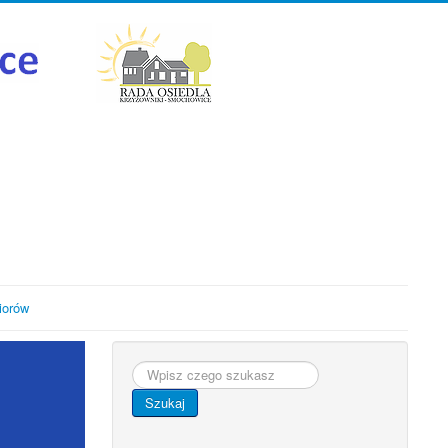
iorów
Szukaj...
Szukaj