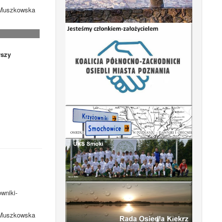
. Muszkowska
szy
wniki-
. Muszkowska