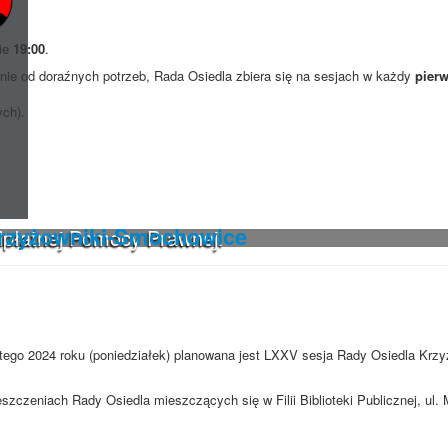
nie
19:00
.
ie od doraźnych potrzeb, Rada Osiedla zbiera się na sesjach w każdy
pierw
ych).
Krzyżowniki-Smochowice
dpłatnej Pomocy Prawnej.
utego 2024 roku (poniedziałek) planowana jest LXXV sesja Rady Osiedla Krzy
szczeniach Rady Osiedla mieszczących się w Filii Biblioteki Publicznej, ul