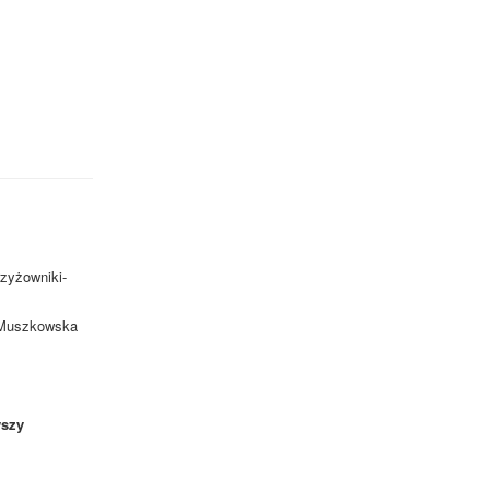
rzyżowniki-
. Muszkowska
szy