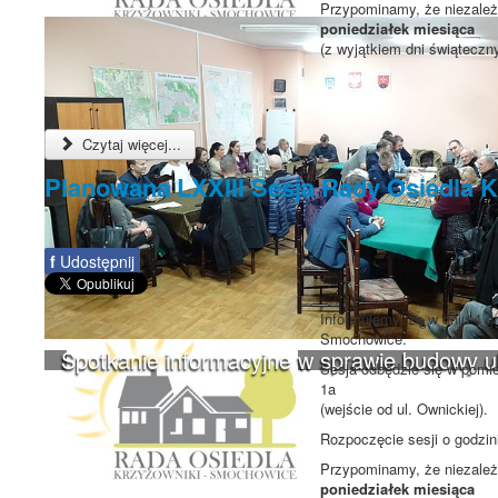
Przypominamy, że niezależn
poniedziałek miesiąca
(z wyjątkiem dni świąteczn
Czytaj więcej...
Planowana LXXIII Sesja Rady Osiedla
f
Udostępnij
Informujemy, że w dniu 4 g
Smochowice.
Spotkanie informacyjne w sprawie budowy 
Sesja odbędzie się w pomie
1a
(wejście od ul. Ownickiej).
Rozpoczęcie sesji o godzi
Przypominamy, że niezależn
poniedziałek miesiąca