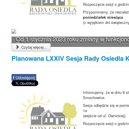
Rozpoczęcie sesji o godzi
Przypominamy, że niezależn
poniedziałek miesiąca
(z wyjątkiem dni świąteczn
Od 1 stycznia 2023 roku zmiany w funkcjono
Smochowice
Czytaj więcej...
Planowana LXXIV Sesja Rady Osiedla 
f
Udostępnij
Informujemy, że w dniu 8 s
Smochowice.
Sesja odbędzie się w pomie
1a
(wejście od ul. Ownickiej).
Rozpoczęcie sesji o godzi