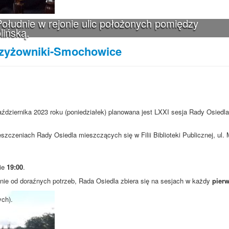
ołudnie w rejonie ulic położonych pomiędzy
lińską.
rzyżowniki-Smochowice
aździernika 2023 roku (poniedziałek) planowana jest LXXI sesja Rady Osiedla
szczeniach Rady Osiedla mieszczących się w Filii Biblioteki Publicznej, ul
nie
19:00
.
ie od doraźnych potrzeb, Rada Osiedla zbiera się na sesjach w każdy
pierw
ych).