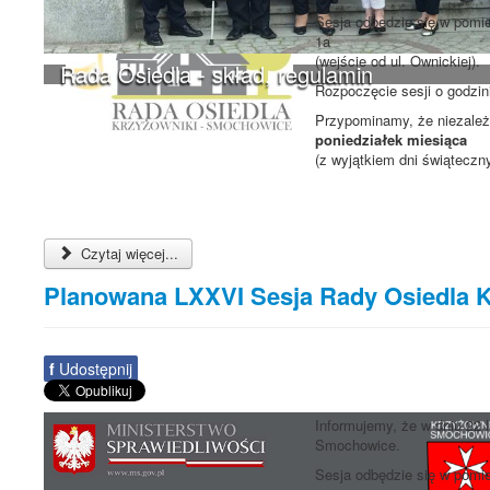
Sesja odbędzie się w pomie
1a
(wejście od ul. Ownickiej).
Rada Osiedla - skład, regulamin
Rozpoczęcie sesji o godzi
Przypominamy, że niezależn
poniedziałek miesiąca
(z wyjątkiem dni świąteczn
Czytaj więcej...
Planowana LXXVI Sesja Rady Osiedla 
f
Udostępnij
Informujemy, że w dniu 22 
Smochowice.
Sesja odbędzie się w pomie