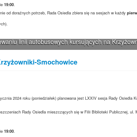
nie
19:00
.
ie od doraźnych potrzeb, Rada Osiedla zbiera się na sesjach w każdy
pierw
ych).
waniu linii autobusowych kursujących na Krzyżown
Krzyżowniki-Smochowice
tycznia 2024 roku (poniedziałek) planowana jest LXXIV sesja Rady Osiedla K
szczeniach Rady Osiedla mieszczących się w Filii Biblioteki Publicznej, ul
nie
19:00
.