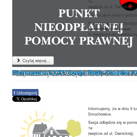
1a
(wejście od ul. Ownickiej).
Rozpoczęcie sesji o godzi
Przypominamy, że niezależn
poniedziałek miesiąca
(z wyjątkiem dni świąteczn
Czytaj więcej...
Planowana LXXV Sesja Rady Osiedla 
Zapraszamy do skorzystania z Punktu Nieo
f
Udostępnij
Informujemy, że w dniu 5 l
Smochowice.
Sesja odbędzie się w pomie
1a
(wejście od ul. Ownickiej).