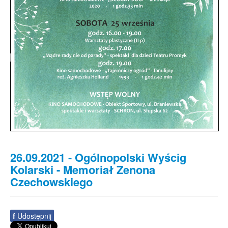
Od 1 stycznia 2023 roku zmiany w
funkcjonowaniu linii autobusowych
kursujących na Krzyżowniki-Smochowice
26.09.2021 - Ogólnopolski Wyścig
Kolarski - Memoriał Zenona
Czechowskiego
f
Udostępnij