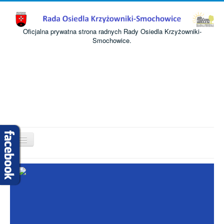
Oficjalna prywatna strona radnych Rady Osiedla Krzyżowniki-
Smochowice.
Przełącz
nawigację
Start
O nas
Informacje
Komisje