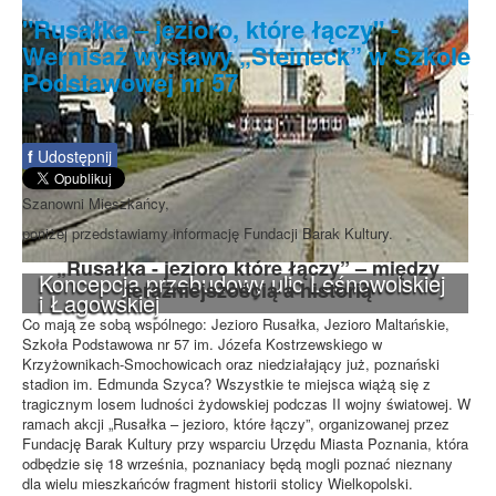
"Rusałka – jezioro, które łączy" -
Wernisaż wystawy „Steineck” w Szkole
Podstawowej nr 57
f
Udostępnij
Szanowni Mieszkańcy,
poniżej przedstawiamy informację Fundacji Barak Kultury.
„Rusałka - jezioro które łączy” – między
Koncepcja przebudowy ulic Leśnowolskiej
teraźniejszością a historią
i Łagowskiej
Co mają ze sobą wspólnego: Jezioro Rusałka, Jezioro Maltańskie,
Szkoła Podstawowa nr 57 im. Józefa Kostrzewskiego w
Krzyżownikach-Smochowicach oraz niedziałający już, poznański
stadion im. Edmunda Szyca? Wszystkie te miejsca wiążą się z
tragicznym losem ludności żydowskiej podczas II wojny światowej. W
ramach akcji „Rusałka – jezioro, które łączy”, organizowanej przez
Fundację Barak Kultury przy wsparciu Urzędu Miasta Poznania, która
odbędzie się 18 września, poznaniacy będą mogli poznać nieznany
dla wielu mieszkańców fragment historii stolicy Wielkopolski.