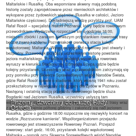
Maltańskie i Rusałkę. Oba wspomniane akweny mają podobną
historię zostały zaprojektowane przez niemieckich architektów i
wykopane przez żydowskich więźniów (Rusałka w całości, Jezioro
Maltańskie częściowo). Dokładniejszą wiedzę przybliży prof. UAM
Rafał Rosół – specjalista historii Poznania, który będzie rowerowym
przewodnikiem. Wydarzenie rozpocznie się o godzinie 16:00,
miejscem zbiórki i zarazem pierwszym przystankiem rowerowej trasy
będzie znana każdemu Poznaniakowi pierwsza stacja kolejki
wąskotorowej: Maltanka. Wstęp na przejazd rowerowy jest otwarty i
bezpłatny. Przewodnik przybliży uczestnikom historię powstania
jeziora maltańskiego. Po krótkiej prelekcji wycieczka rowerowa
wyruszy w kierunku Stadionu im. Edmunda Szyca, gdzie będzie
kolejny przystanek. Uczestnicy wraz z przewodnikiem zatrzymają się
przy pomniku przy Skwerze Sprawiedliwych wśród Narodów Świata,
gdzie Rafał Rosół opowie o stadionie, który wiosną 1941 roku został
przekształcony w największy obóz pracy dla Żydów w Poznaniu.
Następną i ostatnią stacją przejazdu rowerowego będzie śluza
Bogdanki nad Jeziorem Rusałka, uczestnicy usłyszą tam
Piszemy, dzwonimy do naszej Rady
wstrząsającą historię powstania tytułowej Rusałki. Całość trasy wraz
Osiedla...
z prelekcjami zajmie półtorej godziny i zakończy się nad jeziorem
Rusałka, gdzie o godzinie 18:00 rozpocznie się niezwykły koncert na
wodzie „Rozrzucone kamienie”. Współorganizatorem przejazdu
rowerowego jest stowarzyszenie Rowerowy Poznań. Przejazd
rowerowy: start godz. 16:00, przystanek kolejki wąskotorowej
Maltanka – pomnik przy Skwerze Sprawiedliwych wśród Narodów