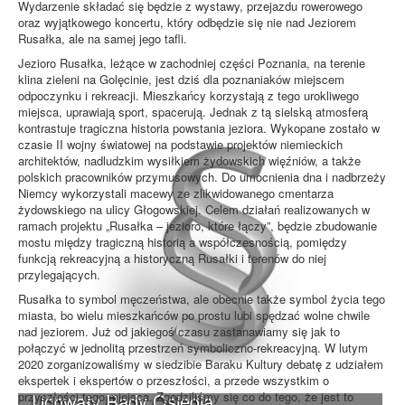
Wydarzenie składać się będzie z wystawy, przejazdu rowerowego
oraz wyjątkowego koncertu, który odbędzie się nie nad Jeziorem
Rusałka, ale na samej jego tafli.
Jezioro Rusałka, leżące w zachodniej części Poznania, na terenie
klina zieleni na Golęcinie, jest dziś dla poznaniaków miejscem
odpoczynku i rekreacji. Mieszkańcy korzystają z tego urokliwego
miejsca, uprawiają sport, spacerują. Jednak z tą sielską atmosferą
kontrastuje tragiczna historia powstania jeziora. Wykopane zostało w
czasie II wojny światowej na podstawie projektów niemieckich
architektów, nadludzkim wysiłkiem żydowskich więźniów, a także
polskich pracowników przymusowych. Do umocnienia dna i nadbrzeży
Niemcy wykorzystali macewy ze zlikwidowanego cmentarza
żydowskiego na ulicy Głogowskiej. Celem działań realizowanych w
ramach projektu „Rusałka – jezioro, które łączy”, będzie zbudowanie
mostu między tragiczną historią a współczesnością, pomiędzy
funkcją rekreacyjną a historyczną Rusałki i terenów do niej
przylegających.
Rusałka to symbol męczeństwa, ale obecnie także symbol życia tego
miasta, bo wielu mieszkańców po prostu lubi spędzać wolne chwile
nad jeziorem. Już od jakiegoś czasu zastanawiamy się jak to
połączyć w jednolitą przestrzeń symboliczno-rekreacyjną. W lutym
2020 zorganizowaliśmy w siedzibie Baraku Kultury debatę z udziałem
ekspertek i ekspertów o przeszłości, a przede wszystkim o
przyszłości tego miejsca. Zgodziliśmy się co do tego, że jest to
Uchwały Rady Osiedla