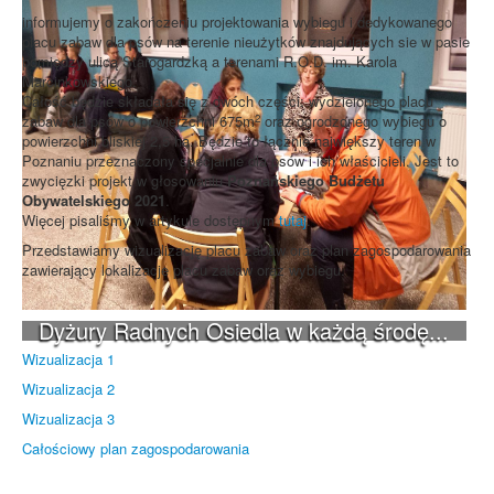
informujemy o zakończeniu projektowania wybiegu i dedykowanego
placu zabaw dla psów na terenie nieużytków znajdujących sie w pasie
pomiędzy ulicą Starogardzką a terenami R.O.D. im. Karola
Marcinkowskiego.
Całość będzie składała się z dwóch części: wydzielonego placu
2
zabaw dla psów o powierzchni 675m
oraz ogrodzonego wybiegu o
powierzchni bliskiej 2,5 ha. Będzie to łącznie największy teren w
Poznaniu przeznaczony specjalnie dla psów i ich właścicieli. Jest to
zwycięzki projekt w głosowaniu
Poznańskiego Budżetu
Obywatelskiego 2021
.
Więcej pisaliśmy w artykule dostępnym
tutaj
.
Przedstawiamy wizualizację placu zabaw oraz plan zagospodarowania
zawierający lokalizacje placu zabaw oraz wybiegu.
Dyżury Radnych Osiedla w każdą środę...
Wizualizacja 1
Wizualizacja 2
Wizualizacja 3
Całościowy plan zagospodarowania