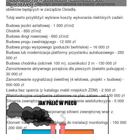
golfowego ?
Częśc tej kwoty musi być przeznaczona na koszty utrzymania
obiektów będących w zarządzie Osiedla.
Tutaj warto przybliżyć wybrane koszty wykonania niektórych zadań:
Budowa jezdni asfaltowej - 1 000 zł/m2
Chodnik - 650 zł/m2
Budowa drogi rowerowej - 650 zł/m2
Budowa progu zwalniającego - 12 000 zł
Budowa progu wyspowego (poduszki berlińskie) – 16 000 zł
Budowa lub modernizacja platformy przystanku autobusowego - 250
000 zł
Budowa chodnika (odcinek 100 m), szerokości 2 m - 130 000 zł
Zamontowanie aktywnego przejścia dla pieszych (światło pulsujące) -
30 000 zł
Zamontowanie sygnalizacji świetlnej (4 wlotowa, projekt + budowa) -
500 000 zł
Ławka bez oparcia (z katalogu mebli miejskich ZDM) - 2 500 zł
Wielofunkcyjne urządzenie zabawowe na plac zabaw - od 100 000 zł
Siłownia zewnętrzna - jedno duże urządzenie wielofunkcyjne - 5 000
zł
6 zestawów urządzeń stacjonarnej siłowni zewnętrznej wraz z
projektem – 200 000 zł
Kilometr trasy kanalizacji kablowej do instalacji monitoringu - 150 000
- 200 000 zł