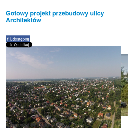
Gotowy projekt przebudowy ulicy
Architektów
f
Udostępnij
Szanowni Mieszkańcy,