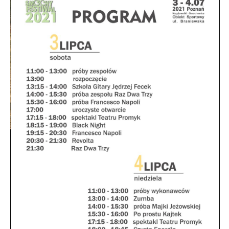
Projekt Kompleksu Rekreacyjnego w
rejonie ulic Lubowska, Brodnicka,
Maszewska, Myśliborska