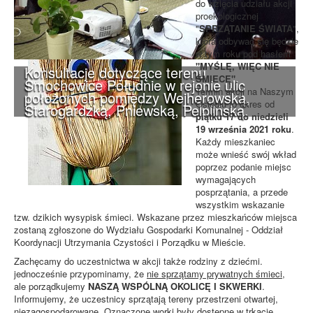
do wzięcia udziału akcji
proekologicznej
"
SPRZĄTANIE ŚWIATA
",
która odbywać się będzie
w tym roku pod hasłem
"MYŚLĘ, WIĘC NIE
Konsultacje dotyczące terenu
ŚMIECĘ"
.
Smochowice Południe w rejonie ulic
Termin akcji na Naszym
położonych pomiędzy Wejherowską,
Osiedlu to okres od
Starogardzką, Pniewską, Pelplińską.
piątku 17 do niedzieli
19 września 2021 roku
.
Każdy mieszkaniec
może wnieść swój wkład
poprzez podanie miejsc
wymagających
posprzątania, a przede
wszystkim wskazanie
tzw. dzikich wysypisk śmieci. Wskazane przez mieszkańców miejsca
zostaną zgłoszone do Wydziału Gospodarki Komunalnej - Oddział
Koordynacji Utrzymania Czystości i Porządku w Mieście.
Zachęcamy do uczestnictwa w akcji także rodziny z dziećmi.
jednocześnie przypominamy, że
nie sprzątamy prywatnych śmieci
,
ale porządkujemy
NASZĄ WSPÓLNĄ OKOLICĘ I SKWERKI
.
Informujemy, że uczestnicy sprzątają tereny przestrzeni otwartej,
niezagospodarowane. Oznaczone worki były dostepne w trkacie