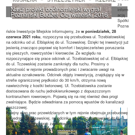
za
Nasz projekt ogólnomiejski wygrał
inform
Poznański Budżet Obywatelski 2016
acją
Spółki
Pozna
ńskie Inwestycje Miejskie informujemy, że
w poniedziałek, 28
czerwca 2021 roku
, rozpoczyna się przebudowa ul. Trzebiatowskiej
na odcinku od ul. Elbląskiej do ul. Tczewskiej. Dzięki tej inwestycji już
jesienią znacząco poprawi się komfort i bezpieczeństwo poruszania
się pieszych, rowerzystów i kierowców. Ze względu na
rozpoczynające się prace odcinek ul. Trzebiatowskiej od ul. Elbląskiej
do ul. Tczewskiej zostanie zamknięty dla ruchu. Prosimy o
ostrożność w rejonie prowadzonych prac i zwracanie uwagi na
aktualne oznakowanie. Odcinek objęty inwestycją, znajdujący się w
strefie ograniczonej prędkości do 30 km/h, otrzyma nową
nawierzchnię z kostki betonowej. Ul. Trzebiatowska zostanie
dostosowana do ruchu jednokierunkowego z dopuszczonym
kontraruchem rowerowym. Pojawią się na niej również dwa progi
zwalniające. Będzie odwadniana za pomocą wpustów do kanalizacji
deszczowej.
Kolejny etap prac przewidzianych w tym rejonie obejmuje przebudowę
sąsiedniej ul. Tczewskiej, na odcinku od ul. Trzebiatowskiej do ul.
Lubowskiej. Zakres prac zaplanowanych na tej ulicy obejmie
położenie nowej nawierzchni, budowę odwodnienia i zatoki
parkingowej, przebudowę i budowę chodników oraz wymianę