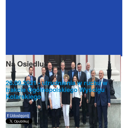
Dokumenty
Galeria
Na Osiedlu
Formularze
Do pobrania
Kontakt
Na Osiedlu
Rada Seniorów
26.09.2021 - utrudnienia w ruchu w
trakcie Ogólnopolskiego Wyścigu
Kolarskiego
f
Udostępnij