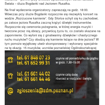
Świata – śluza Bogdanki nad Jeziorem Rusałka.
Na finał wydarzenia organizatorzy zapraszają na godz. 18:00.
Wówczas przy śluzie Bogdanki rozpocznie się niezwykły koncert na
wodzie „Rozrzucone kamienie”. Gdy Słońce schyli się ku zachodowi,
po zatoce jeziora Rusałka zaczną krążyć dźwięki instrumentów.
Rozpocznie się ceremonia pożegnania, w której energia muzyki i
tworzone przez nią obrazy, przywrócą życiu to, co zostało skazane na
zapomnienie. Co wyłoni się z gmatwaniny dźwięków i chaotycznego
ruchu muzyków? Czy obudzą się kamienie leżące na dnie jeziora? W
tym pomoże wyjątkowy utwór skomponowany i wykonany specjalnie
na tę okazję. 15 muzyków, uczniów poznańskiej Ogólnokształcącej
Szkoły Muzycznej II stopnia im. Mieczysława Karłowicza i 15
wioślarzy połączy siły w wyjątkowym epitafium, które wydarzy się na
samym jeziorze. Utwór pisany dźwiękami po tafli wody skomponował
Maciej Muraszko, wszechstronny muzyk, kompozytor, aranżer i
producent, absolwent Akademii Muzycznej w Poznaniu. Ma na swoim
koncie współpracę z wieloma artystami, m.in. z Marylą Rodowicz,
Maciejem Maleńczukiem, Zbigniewem Górnym, Ryszardem
Rynkowskim, Mieczysławem Szcześniakiem i Zbigniewem
Wodeckim. Odpowiada również za sukces albumów Stanisławy
Celińskiej. W 2007 roku otrzymał nagrodę publiczności i statuetkę
„Jańcio Wodnika” na XIV Ogólnopolskim Festiwalu Sztuki Filmowej
„Prowincjonalia” za muzykę do filmu „Bezmiar Sprawiedliwości”
Wiesława Saniewskiego.