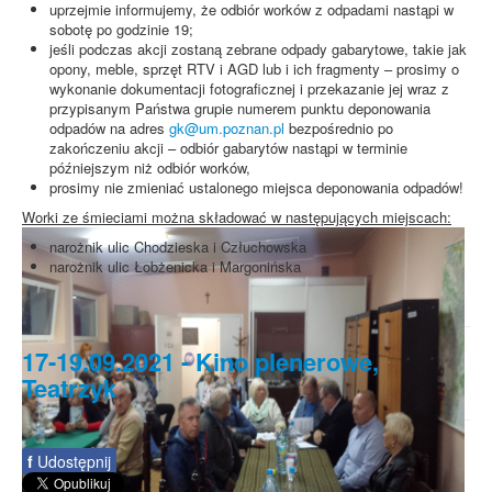
uprzejmie informujemy, że odbiór worków z odpadami nastąpi w
sobotę po godzinie 19;
jeśli podczas akcji zostaną zebrane odpady gabarytowe, takie jak
opony, meble, sprzęt RTV i AGD lub i ich fragmenty – prosimy o
wykonanie dokumentacji fotograficznej i przekazanie jej wraz z
przypisanym Państwa grupie numerem punktu deponowania
odpadów na adres
gk@um.poznan.pl
bezpośrednio po
zakończeniu akcji – odbiór gabarytów nastąpi w terminie
późniejszym niż odbiór worków,
prosimy nie zmieniać ustalonego miejsca deponowania odpadów!
Worki ze śmieciami można składować w następujących miejscach:
narożnik ulic Chodzieska i Człuchowska
narożnik ulic Łobżenicka i Margonińska
17-19.09.2021 - Kino plenerowe,
Teatrzyk
f
Udostępnij