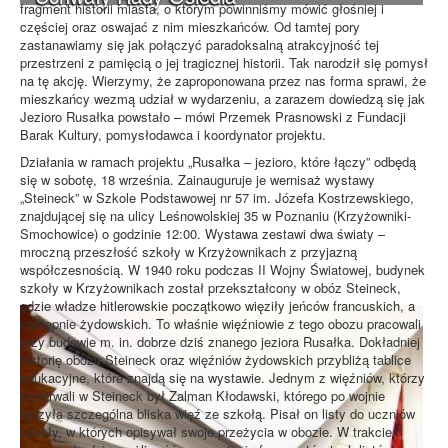
fragment historii miasta, o którym powinniśmy mówić głośniej i
częściej oraz oswajać z nim mieszkańców. Od tamtej pory
zastanawiamy się jak połączyć paradoksalną atrakcyjność tej
przestrzeni z pamięcią o jej tragicznej historii. Tak narodził się pomysł
na tę akcję. Wierzymy, że zaproponowana przez nas forma sprawi, że
mieszkańcy wezmą udział w wydarzeniu, a zarazem dowiedzą się jak
Jezioro Rusałka powstało – mówi Przemek Prasnowski z Fundacji
Barak Kultury, pomysłodawca i koordynator projektu.
Działania w ramach projektu „Rusałka – jezioro, które łączy” odbędą
się w sobotę, 18 września. Zainauguruje je wernisaż wystawy
„Steineck” w Szkole Podstawowej nr 57 im. Józefa Kostrzewskiego,
znajdującej się na ulicy Leśnowolskiej 35 w Poznaniu (Krzyżowniki-
Smochowice) o godzinie 12:00. Wystawa zestawi dwa światy –
mroczną przeszłość szkoły w Krzyżownikach z przyjazną
współczesnością. W 1940 roku podczas II Wojny Światowej, budynek
szkoły w Krzyżownikach został przekształcony w obóz Steineck,
gdzie władze hitlerowskie początkowo więziły jeńców francuskich, a
następnie żydowskich. To właśnie więźniowie z tego obozu pracowali
przy budowie m. in. dobrze dziś znanego jeziora Rusałka. Dokładniej
historię obozu Steineck oraz więźniów żydowskich przybliżą tablice
edukacyjne, które znajdą się na wystawie. Jednym z więźniów, którzy
przetrwali w Steineck był Zalman Kłodawski, którego po wojnie
łączyła szczególna bliska więź ze szkołą. Pisał on listy do uczniów
szkoły, w których opisywał swoje przeżycia w obozie. W trakcie