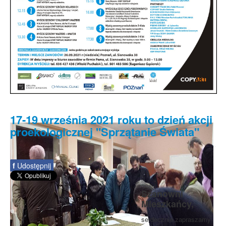
17-19 września 2021 roku to dzień akcji
proekologicznej "Sprzątanie Świata"
f
Udostępnij
Szanowni
Mieszkańcy,
serdecznie zapraszamy