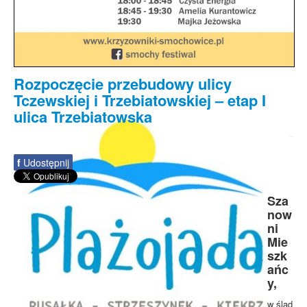
Rozpoczęcie przebudowy ulicy
Tczewskiej i Trzebiatowskiej – etap I
ulica Trzebiatowska
f
Udostępnij
Sza
now
ni
Mie
szk
ańc
y,
w ślad