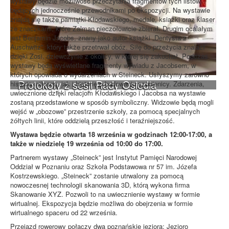
wystawy będzie możliwość przeczytania fragmentów tych listów,
będących jednocześnie przewodnikami po ekspozycji. Na wystawie
znajdą się także pamiątki Kłodawskiego, medale, książki oraz klaser
ze znaczkami, które Zalman pieczołowicie zbierał. Drugim ocalałym
jest Benjamin Jacobs, znany jako autor książki „Dentysta z
Auschwitz”, który także przetrwał obóz. Siłę do przeżycia znalazł
dzięki Zosi, dziewczynie z okolicy, w której się zakochał. Podczas
wystawy będą wyświetlane fragmenty wywiadu z Jacobsem, w
których opowiada o wydarzeniach w Steineck. Usłyszymy zarówno
Protokoły z sesji Rady Osiedla
historię miłosną, jak i historię o budowaniu szubienicy. Zdarzenia,
uwiecznione dzięki relacjom Kłodawskiego i Jacobsa na wystawie
zostaną przedstawione w sposób symboliczny. Widzowie będą mogli
wejść w „obozowe” przestrzenie szkoły, za pomocą specjalnych
żółtych linii, które oddzielą przeszłość i teraźniejszość.
Wystawa będzie otwarta 18 września w godzinach 12:00-17:00, a
także w niedzielę 19 września od 10:00 do 17:00.
Partnerem wystawy „Steineck” jest Instytut Pamięci Narodowej
Oddział w Poznaniu oraz Szkoła Podstawowa nr 57 im. Józefa
Kostrzewskiego. „Steineck” zostanie utrwalony za pomocą
nowoczesnej technologii skanowania 3D, którą wykona firma
Skanowanie XYZ. Pozwoli to na uwiecznienie wystawy w formie
wirtualnej. Ekspozycja będzie możliwa do obejrzenia w formie
wirtualnego spaceru od 22 września.
Przejazd rowerowy połączy dwa poznańskie jeziora: Jezioro