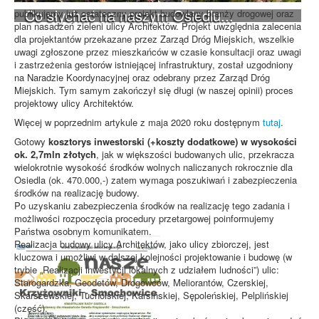
Co słychać na naszym Osiedlu...
publikujemy już ostateczny projekt budowlany branży drogowej oraz
plan nasadzeń zieleni ulicy Architektów. Projekt uwzględnia zalecenia
dla projektantów przekazane przez Zarząd Dróg Miejskich, wszelkie
uwagi zgłoszone przez mieszkańców w czasie konsultacji oraz uwagi
i zastrzeżenia gestorów istniejącej infrastruktury, został uzgodniony
na Naradzie Koordynacyjnej oraz odebrany przez Zarząd Dróg
Miejskich. Tym samym zakończył się długi (w naszej opinii) proces
projektowy ulicy Architektów.
Więcej w poprzednim artykule z maja 2020 roku dostępnym
tutaj
.
Gotowy
kosztorys inwestorski (+koszty dodatkowe) w wysokości
ok. 2,7mln złotych
, jak w większości budowanych ulic, przekracza
wielokrotnie wysokość środków wolnych naliczanych rokrocznie dla
Osiedla (ok. 470.000,-) zatem wymaga poszukiwań i zabezpieczenia
środków na realizację budowy.
Po uzyskaniu zabezpieczenia środków na realizację tego zadania i
możliwości rozpoczęcia procedury przetargowej poinformujemy
Państwa osobnym komunikatem.
Realizacja budowy ulicy Architektów, jako ulicy zbiorczej, jest
kluczowa i umożliwi w dalszej kolejności projektowanie i budowę (w
trybie „Realizacji inwestycji lokalnych z udziałem ludności”) ulic:
Starogardzka, Geodetów, Drogowców, Meliorantów, Czerskiej,
Skarszewskiej, Tucholskiej, Karsińskiej, Sępoleńskiej, Pelplińskiej
(część).