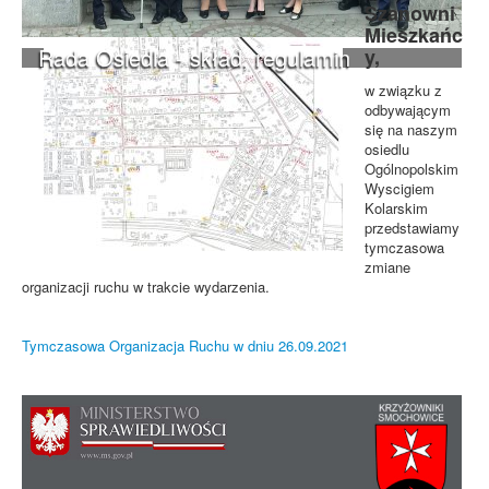
Szanowni
Mieszkańc
Rada Osiedla - skład, regulamin
y,
w związku z
odbywającym
się na naszym
osiedlu
Ogólnopolskim
Wyscigiem
Kolarskim
przedstawiamy
tymczasowa
zmiane
organizacji ruchu w trakcie wydarzenia.
Tymczasowa Organizacja Ruchu w dniu 26.09.2021